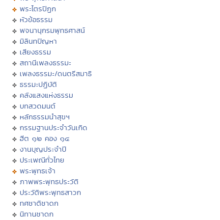
พระไตรปิฏก
หัวข้อธรรม
พจนานุกรมพุทธศาสน์
มิลินทปัญหา
เสียงธรรม
สถานีเพลงธรรมะ
เพลงธรรมะ/ดนตรีสมาธิ
ธรรมะปฏิบัติ
คลังแสงแห่งธรรม
บทสวดมนต์
หลักธรรมนำสุขฯ
กรรมฐานประจำวันเกิด
ฮีต ๑๒ คอง ๑๔
งานบุญประจำปี
ประเพณีทั่วไทย
พระพุทธเจ้า
ภาพพระพุทธประวัติ
ประวัติพระพุทธสาวก
ทศชาติชาดก
นิทานชาดก