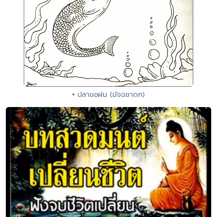
• ปลาขอฝน (มัจฉชาดก)