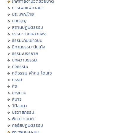
เทศกาลงานวัดช่วยชาติ
การเผยแผ่ศาสนา
ประเพณีไทย
บอกบุญ
สถานปฏิบัติธรรม
ธรรมะจากหลวงพ่อ
ธรรมะกับเยาวชน
นิทานธรรมะบันเทิง
ธรรมะบรรยาย
บทความธรรมะ
กวีธรรมะ
คติธรรม คำคม โดนใจ
กรรม
ศีล
บุญทาน
สมาธิ
วิปัสสนา
ปริวาสกรรม
ฟังสวดมนต์
คอร์สปฏิบัติธรรม
พระพุทธศาสนา