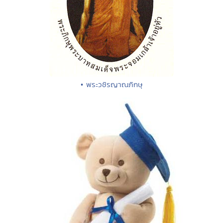
• พระวชิรญาณภิกษุ