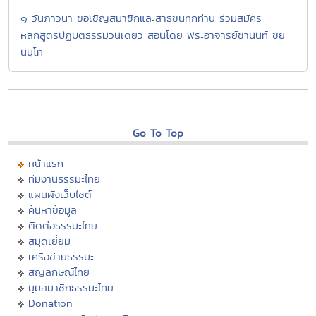
๑ วันภาวนา ขอเชิญสมาชิกและสาธุชนทุกท่าน ร่วมสมัคร
หลักสูตรปฏิบัติธรรมวันเดียว สอนโดย พระอาจารย์ชานนท์ ชย
นนฺโท
Go To Top
หน้าแรก
ทีมงานธรรมะไทย
แผนผังเว็บไซต์
ค้นหาข้อมูล
ติดต่อธรรมะไทย
สมุดเยี่ยม
เครือข่ายธรรมะ
สัญลักษณ์ไทย
มุมสมาชิกธรรมะไทย
Donation