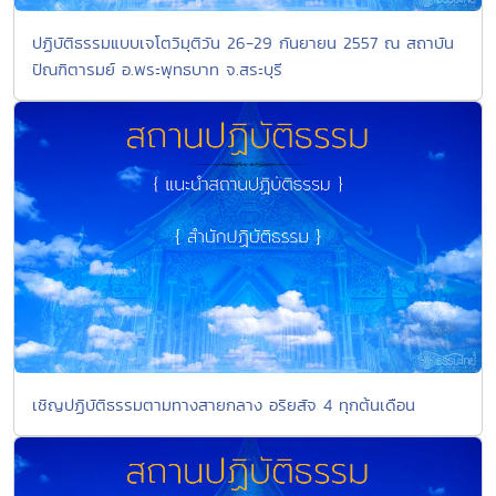
ปฏิบัติธรรมแบบเจโตวิมุติวัน 26-29 กันยายน 2557 ณ สถาบัน
ปัณฑิตารมย์ อ.พระพุทธบาท จ.สระบุรี
เชิญปฏิบัติธรรมตามทางสายกลาง อริยสัจ 4 ทุกต้นเดือน