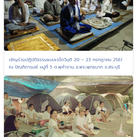
เชิญร่วมปฏิบัติธรรมแบบเจโตวิมุติ 20 – 23 กรกฎาคม 2561
ณ ปัณฑิตารมย์ หมู่ที่ 5 ต.พุคำจาน อ.พระพุทธบาท จ.สระบุรี