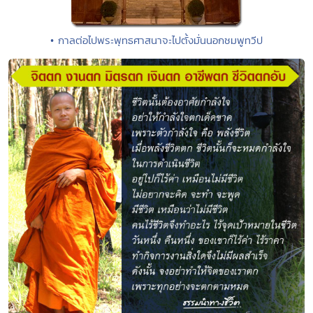
• กาลต่อไปพระพุทธศาสนาจะไปตั้งมั่นนอกชมพูทวีป