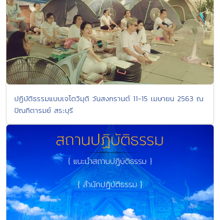
ปฏิบัติธรรมแบบเจโตวิมุติ วันสงกรานต์ 11-15 เมษายน 2563 ณ
ปัณฑิตารมย์ สระบุรี