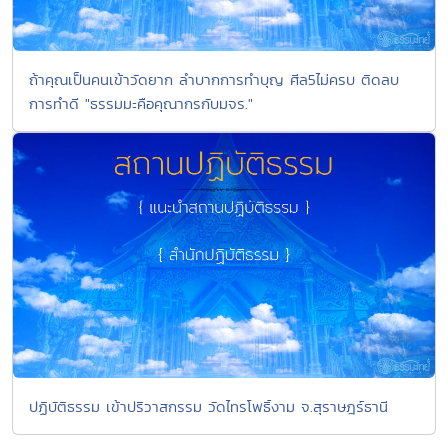
ถ้าคุณเป็นคนเข้าวัดยาก ลำบากการทำบุญ ศีล5ไม่ครบ ติดลบ
การทำดี "ธรรมมะคือคุณากรกับมจร."
ปฏิบัติธรรม เข้าปริวาสกรรม วัดไทรโพธิ์งาม จ.สุราษฎร์ธานี