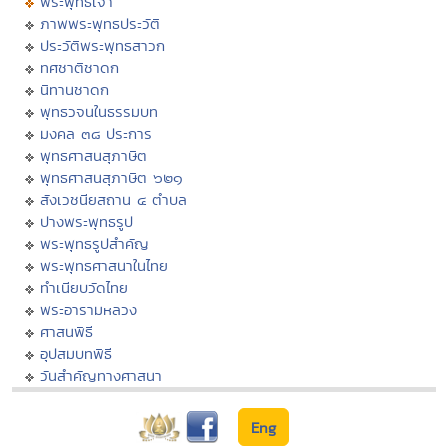
พระพุทธเจ้า
ภาพพระพุทธประวัติ
ประวัติพระพุทธสาวก
ทศชาติชาดก
นิทานชาดก
พุทธวจนในธรรมบท
มงคล ๓๘ ประการ
พุทธศาสนสุภาษิต
พุทธศาสนสุภาษิต ๖๒๑
สังเวชนียสถาน ๔ ตำบล
ปางพระพุทธรูป
พระพุทธรูปสำคัญ
พระพุทธศาสนาในไทย
ทำเนียบวัดไทย
พระอารามหลวง
ศาสนพิธี
อุปสมบทพิธี
วันสำคัญทางศาสนา
Eng