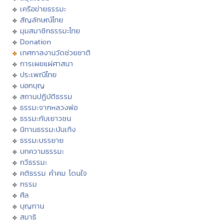
เครือข่ายธรรมะ
สัญลักษณ์ไทย
มุมสมาชิกธรรมะไทย
Donation
เทศกาลงานวัดช่วยชาติ
การเผยแผ่ศาสนา
ประเพณีไทย
บอกบุญ
สถานปฏิบัติธรรม
ธรรมะจากหลวงพ่อ
ธรรมะกับเยาวชน
นิทานธรรมะบันเทิง
ธรรมะบรรยาย
บทความธรรมะ
กวีธรรมะ
คติธรรม คำคม โดนใจ
กรรม
ศีล
บุญทาน
สมาธิ