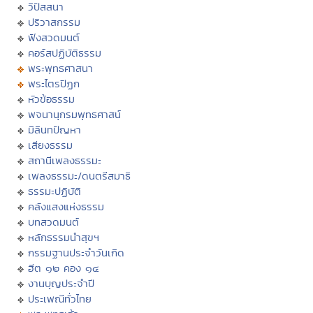
วิปัสสนา
ปริวาสกรรม
ฟังสวดมนต์
คอร์สปฏิบัติธรรม
พระพุทธศาสนา
พระไตรปิฏก
หัวข้อธรรม
พจนานุกรมพุทธศาสน์
มิลินทปัญหา
เสียงธรรม
สถานีเพลงธรรมะ
เพลงธรรมะ/ดนตรีสมาธิ
ธรรมะปฏิบัติ
คลังแสงแห่งธรรม
บทสวดมนต์
หลักธรรมนำสุขฯ
กรรมฐานประจำวันเกิด
ฮีต ๑๒ คอง ๑๔
งานบุญประจำปี
ประเพณีทั่วไทย