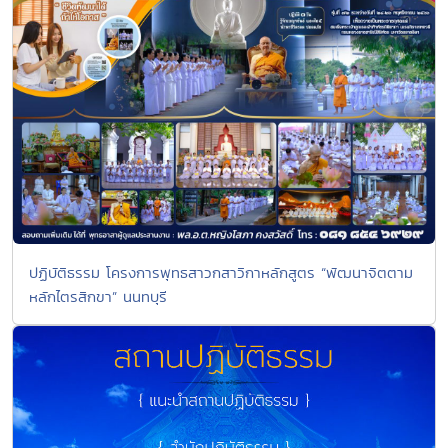
ปฏิบัติธรรม โครงการพุทธสาวกสาวิกาหลักสูตร “พัฒนาจิตตาม
หลักไตรสิกขา” นนทบุรี