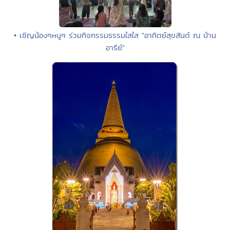
• เชิญน้องๆหนูๆ ร่วมกิจกรรมธรรมใสใส "อาทิตย์สุขสันต์ ณ บ้าน
อารีย์"