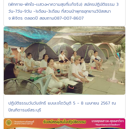
(พักกาย-พักใจ-เเสวงหาความสุขที่เเท้จริง) สมัครปฏิบัติธรรม 3
วัน-7วัน-9วัน -1เดือน-3เดือน ที่สวนป่าพุทธอุทยานวิปัสสนา
จ.พิจิตร ตลอดปี สอบถาม087-007-8607
ปฏิบัติธรรมวันวันจักรี แบบเจโตวิมุติ 5 - 8 เมษายน 2567 ณ
ปัณฑิตารมย์สระบุรี