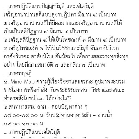
... ภาคปฏิบัติแบบปัญญาวิมุติ และเจโตวิมุติ
เจริญอานาปานสติแบบสุขาปฏิปทา มีฌาน ๔ เป็นบาท
๑.เจริญอานาปานสติให้มีผลมากและเจริญอานาปานสติให้
เป็นเป็นสติปัฏฐาน ๔ มีฌาน ๔ เป็นบาท
๒.เจริญสติปัฏฐาน ๔ ให้เป็นโพชฌงค์ ๗ มีฌาน ๔ เป็นบาท
๓.เจริญโพชฌงค์ ๗ ให้เป็นวิชชาและวิมุติ อันอาศัยวิเวก
อาศัยวิราคะ อาศัยนิโรธ อันน้อมไปเพื่อการสละวางทุกสิ่งทุก
อย่าง โดยมีฌานสมาบัติ ๘ และกสิณ ๘ เป็นบาท
... ภาคทฤษฎี
๑. Mind Map ความรู้เรื่องวิชชาและจรณะ อุปมาพระบรม
ราชโองการหรือคำสั่ง กับพระธรรมเทศนา วิชชาและจรณะ
ทำลายสังโยชน์ ๑๐ ได้อย่างไร??
๒.สนทนาธรรม ถาม - ตอบปัญหาต่าง ๆ
๐๗.๐๐-๐๙.๐๐ น. รับประทานอาหารเช้า – อาบน้ำ
๐๙.๐๐-๑๒.๐๐ น.
... ภาคปฏิบัติแบบเจโตวิมุติ