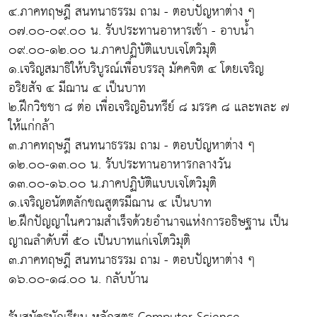
๔.ภาคทฤษฎี สนทนาธรรม ถาม - ตอบปัญหาต่าง ๆ
๐๗.๐๐-๐๙.๐๐ น. รับประทานอาหารเช้า - อาบน้ำ
๐๙.๐๐-๑๒.๐๐ น.ภาคปฏิบัติแบบเจโตวิมุติ
๑.เจริญสมาธิให้บริบูรณ์เพื่อบรรลุ มัคคจิต ๔ โดยเจริญ
อริยสัจ ๔ มีฌาน ๔ เป็นบาท
๒.ฝึกวิชชา ๘ ต่อ เพื่อเจริญอินทรีย์ ๘ มรรค ๘ และพละ ๗
ให้แก่กล้า
๓.ภาคทฤษฎี สนทนาธรรม ถาม - ตอบปัญหาต่าง ๆ
๑๒.๐๐-๑๓.๐๐ น. รับประทานอาหารกลางวัน
๑๓.๐๐-๑๖.๐๐ น.ภาคปฏิบัติแบบเจโตวิมุติ
๑.เจริญอนัตตลักขณสูตรมีฌาน ๔ เป็นบาท
๒.ฝึกปัญญาในความสำเร็จด้วยอำนาจแห่งการอธิษฐาน เป็น
ญาณลำดับที่ ๕๐ เป็นบาทแก่เจโตวิมุติ
๓.ภาคทฤษฎี สนทนาธรรม ถาม - ตอบปัญหาต่าง ๆ
๑๖.๐๐-๑๘.๐๐ น. กลับบ้าน