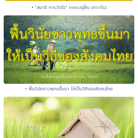
• "สมาธิ การวัดใจ" (หลวงปู่ฝั้น อาจาโร)
• ฟื้นวินัยชาวพุทธขึ้นมา ให้เป็นวิถีของสังคมไทย