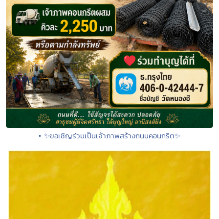
• ✨ขอเชิญร่วมเป็นเจ้าภาพสร้างถนนคอนกรีต✨