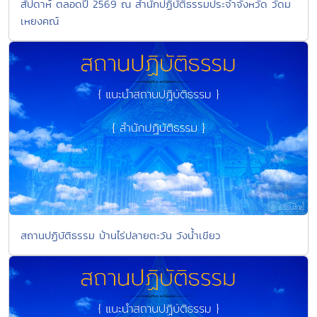
สัปดาห์ ตลอดปี 2569 ณ สำนักปฏิบัติธรรมประจำจังหวัด วัดม
เหยงคณ์
สถานปฏิบัติธรรม บ้านไร่ปลายตะวัน วังน้ำเขียว