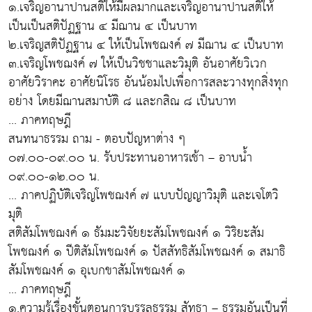
๑.เจริญอานาปานสติให้มีผลมากและเจริญอานาปานสติให้
เป็นเป็นสติปัฏฐาน ๔ มีฌาน ๔ เป็นบาท
๒.เจริญสติปัฏฐาน ๔ ให้เป็นโพชฌงค์ ๗ มีฌาน ๔ เป็นบาท
๓.เจริญโพชฌงค์ ๗ ให้เป็นวิชชาและวิมุติ อันอาศัยวิเวก
อาศัยวิราคะ อาศัยนิโรธ อันน้อมไปเพื่อการสละวางทุกสิ่งทุก
อย่าง โดยมีฌานสมาบัติ ๘ และกสิณ ๘ เป็นบาท
... ภาคทฤษฎี
สนทนาธรรม ถาม - ตอบปัญหาต่าง ๆ
๐๗.๐๐-๐๙.๐๐ น. รับประทานอาหารเช้า – อาบน้ำ
๐๙.๐๐-๑๒.๐๐ น.
... ภาคปฏิบัติเจริญโพชฌงค์ ๗ แบบปัญญาวิมุติ และเจโตวิ
มุติ
สติสัมโพชฌงค์ ๑ ธัมมะวิจัยยะสัมโพชฌงค์ ๑ วิริยะสัม
โพชฌงค์ ๑ ปีติสัมโพชฌงค์ ๑ ปัสสัทธิสัมโพชฌงค์ ๑ สมาธิ
สัมโพชฌงค์ ๑ อุเบกขาสัมโพชฌงค์ ๑
... ภาคทฤษฎี
๑.ความรู้เรื่องขั้นตอนการบรรลุธรรม สัทธา – ธรรมอันเป็นที่