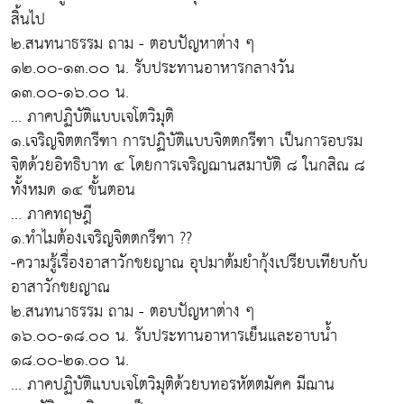
สิ้นไป
๒.สนทนาธรรม ถาม - ตอบปัญหาต่าง ๆ
๑๒.๐๐-๑๓.๐๐ น. รับประทานอาหารกลางวัน
๑๓.๐๐-๑๖.๐๐ น.
... ภาคปฏิบัติแบบเจโตวิมุติ
๑.เจริญจิตตกรีฑา การปฏิบัติแบบจิตตกรีฑา เป็นการอบรม
จิตด้วยอิทธิบาท ๔ โดยการเจริญฌานสมาบัติ ๘ ในกสิณ ๘
ทั้งหมด ๑๔ ขั้นตอน
... ภาคทฤษฎี
๑.ทำไมต้องเจริญจิตตกรีฑา ??
-ความรู้เรื่องอาสาวักขยญาณ อุปมาต้มยำกุ้งเปรียบเทียบกับ
อาสาวักขยญาณ
๒.สนทนาธรรม ถาม - ตอบปัญหาต่าง ๆ
๑๖.๐๐-๑๘.๐๐ น. รับประทานอาหารเย็นและอาบน้ำ
๑๘.๐๐-๒๑.๐๐ น.
... ภาคปฏิบัติแบบเจโตวิมุติด้วยบทอรหัตตมัคค มีฌาน