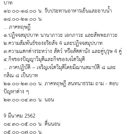
บาท
๑๖.๐๐-๑๘.๐๐ น. รับประทานอาหารเย็นและอาบน้ำ
๑๘.๐๐-๒๑.๐๐ น.
... ภาคทฤษฎี
๑.ปฏิจจสมุปบาท นานาภาวะ เอกภาวะ และสัพพะภาวะ
๒.ความสัมพันธ์ของอริยสัจ 4 และปฏิจจสมุปบาท
๓.ความแตกต่างระหว่าง สัตว์ หรือสัตตานัง และคู่บุรุษ 4 คู่
๔.กิจของปัญญาวิมุติและกิจของเจโตวิมุติ
... ภาคปฏิบัติ – เจริญเจโตวิมุติโดยมีฌานสมาบัติ ๘ และ
กสิณ ๘ เป็นบาท
๒๑.๐๐-๒๓.๐๐ น. ภาคทฤษฎี สนทนาธรรม ถาม - ตอบ
ปัญหาต่าง ๆ
๒๓.๐๐-๐๔.๓๐ น. นอน
9 มีนาคม 2562
๐๔.๓๐-๐๕.๐๐ น. ตื่นนอน
๐๕.๐๐-๐๗.๐๐ น.