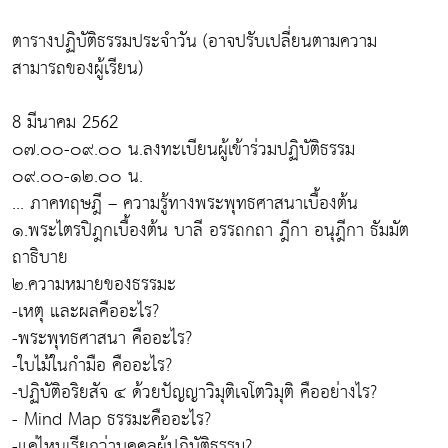
ตารางปฏิบัติธรรมประจำวัน (อาจปรับเปลี่ยนตามความ
สามารถของผู้เรียน)
8 มีนาคม 2562
๐๗.๐๐-๐๙.๐๐ น.ลงทะเบียนผู้เข้าร่วมปฏิบัติธรรม
๐๙.๐๐-๑๒.๐๐ น.
... ภาคทฤษฎี – ความรู้ทางพระพุทธศาสนาเบื้องต้น
๑.พระไตรปิฎกเบื้องต้น บาลี อรรถกถา ฎีกา อนุฎีกา ธัมมัต
ถาธิบาย
๒.ความหมายของธรรมะ
-เหตุ และผลคืออะไร?
-พระพุทธศาสนา คืออะไร?
-ใบไม้ในกำมือ คืออะไร?
-ปฏิบัติอริยสัจ ๔ ด้วยปัญญาวิมุติเจโตวิมุติ คืออย่างไร?
- Mind Map ธรรมะคืออะไร?
-แค่ไหนเรียกว่าบุคคลผู้ปฏิบัติธรรม?