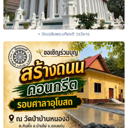
• วัดเฉลิมพระเกียรติ วรวิหาร