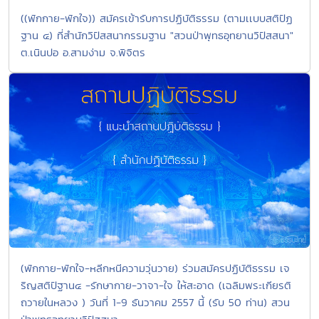
((พักกาย-พักใจ)) สมัครเข้ารับการปฏิบัติธรรม (ตามเเบบสติปัฏ
ฐาน ๔) ที่สำนักวิปัสสนากรรมฐาน "สวนป่าพุทธอุทยานวิปัสสนา"
ต.เนินปอ อ.สามง่าม จ.พิจิตร
(พักกาย-พักใจ-หลีกหนีความวุ่นวาย) ร่วมสมัครปฏิบัติธรรม เจ
ริญสติปัฐาน๔ -รักษากาย-วาจา-ใจ ให้สะอาด (เฉลิมพระเกียรติ
ถวายในหลวง ) วันที่ 1-9 ธันวาคม 2557 นี้ (รับ 50 ท่าน) สวน