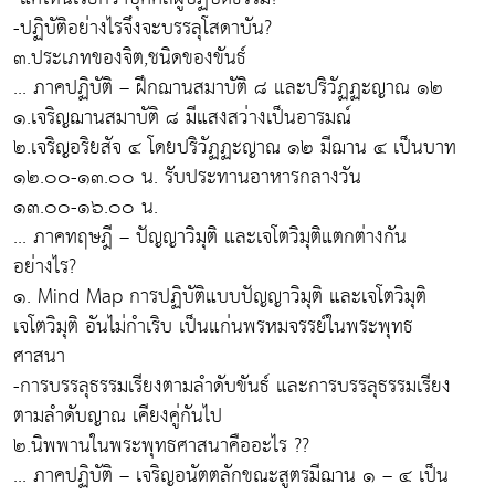
-ปฏิบัติอย่างไรจึงจะบรรลุโสดาบัน?
๓.ประเภทของจิต,ชนิดของขันธ์
... ภาคปฏิบัติ – ฝึกฌานสมาบัติ ๘ และปริวัฏฏะญาณ ๑๒
๑.เจริญฌานสมาบัติ ๘ มีแสงสว่างเป็นอารมณ์
๒.เจริญอริยสัจ ๔ โดยปริวัฏฏะญาณ ๑๒ มีฌาน ๔ เป็นบาท
๑๒.๐๐-๑๓.๐๐ น. รับประทานอาหารกลางวัน
๑๓.๐๐-๑๖.๐๐ น.
... ภาคทฤษฎี – ปัญญาวิมุติ และเจโตวิมุติแตกต่างกัน
อย่างไร?
๑. Mind Map การปฏิบัติแบบปัญญาวิมุติ และเจโตวิมุติ
เจโตวิมุติ อันไม่กำเริบ เป็นแก่นพรหมจรรย์ในพระพุทธ
ศาสนา
-การบรรลุธรรมเรียงตามลำดับขันธ์ และการบรรลุธรรมเรียง
ตามลำดับญาณ เคียงคู่กันไป
๒.นิพพานในพระพุทธศาสนาคืออะไร ??
... ภาคปฏิบัติ – เจริญอนัตตลักขณะสูตรมีฌาน ๑ – ๔ เป็น