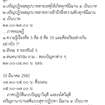
๑.เจริญปฏิจจสมุปบาทสายเหตุให้เกิดทุกข์มีฌาน ๔ เป็นบาท
๒.เจริญปฏิจจสมุปบาทสายทางเข้าถึงซึ่งความดับทุกข์มีฌาน
๔ เป็นบาท
๒๑.๐๐-๒๓.๐๐ น.
... ภาคทฤษฎี
๑.ความรู้เรื่องศีล 5 ศีล 8 ศีล 10 และศีลอริยะต่างกัน
อย่างไร ??
๒.สัจจะ 4 ของขันธ์ 5
๓.สนทนาธรรม ถาม - ตอบปัญหาต่าง ๆ
๒๓.๐๐-๐๔.๓๐ น. นอน
10 มีนาคม 2562
๐๔.๓๐-๐๕.๐๐ น. ตื่นนอน
๐๕.๐๐-๐๗.๐๐ น.
... ภาคปฏิบัติแบบปัญญาวิมุติ และเจโตวิมุติ
เจริญอานาปานสติแบบสุขาปฏิปทา มีฌาน ๔ เป็นบาท