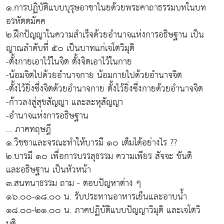
๑.การปฏิบัติแบบบุรุษอาชาไนยด้วยพระคาถาธรรมบทในบท
อรหัตตมัคค
๒.ฝึกปัญญาในความสำเร็จด้วยอำนาจแห่งการอธิษฐาน เป็น
ญาณลำดับที่ ๕๐ เป็นบาทแก่เจโตวิมุติ
-ตั้งกายเอาไว้ในจิต ตั้งจิตเอาไว้ในกาย
-น้อมจิตไปด้วยอำนาจกาย น้อมกายไปด้วยอำนาจจิต
-ตั้งไว้ยิ่งซึ่งจิตด้วยอำนาจกาย ตั้งไว้ยิ่งซึ่งกายด้วยอำนาจจิต
-ก้าวลงสู่สุขสัญญา และละหุสัญญา
-อำนาจแห่งการอธิษฐาน
... ภาคทฤษฎี
๑.วิชชาและจรณะทำให้บารมี ๑๐ เต็มได้อย่างไร ??
๒.บารมี ๑๐ เพื่อการบรรลุธรรม ความเพียร สัจจะ ขันติ
และอธิษฐาน เป็นหัวหน้า
๓.สนทนาธรรม ถาม - ตอบปัญหาต่าง ๆ
๑๖.๐๐-๑๘.๐๐ น. รับประทานอาหารเย็นและอาบน้ำ
๑๘.๐๐-๒๑.๐๐ น. ภาคปฏิบัติแบบปัญญาวิมุติ และเจโตวิ
มุติ