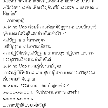
๑.เจริญมัคคจิต ๔ โดยเจริญอริยสัจ ๔ มีฌาน ๔ เป็นบาท
๒.ฝึกวิชชา ๘ ต่อ เพื่อเจริญอินทรีย์ ๘ มรรค ๘ และพละ ๗
ให้แก่กล้า
... ภาคทฤษฎี
๑. Mind Map เรียนรู้การเจริญสติปัฏฐาน ๔ แบบปัญญาวิ
มุติ และเจโตวิมุติแตกต่างกันอย่างไร ??
-สติปัฏฐาน ๔ ในพระสูตร
-สติปัฏฐาน ๔ ในพระอภิธรรม
-การปฏิบัติเจริญสติปัฏฐาน ๔ แบบสุขาปฏิปทา และการ
บรรลุธรรมเรียงตามลำดับขันธ์
๒. Mind Map ความรู้เรื่องสามัญผล
-การปฏิบัติวิชชา ๘ แบบสุขาปฏิปทา และการบรรลุธรรม
เรียงตามลำดับญาณ
๓. สนทนาธรรม ถาม - ตอบปัญหาต่าง ๆ
๑๒.๐๐-๑๓.๐๐ น. รับประทานอาหารกลางวัน
๑๓.๐๐-๑๖.๐๐ น.
... ภาคปฏิบัติแบบเจโตวิมุติ