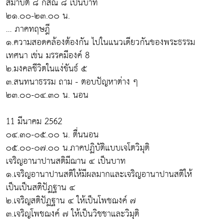
สมาบัติ ๘ กสิณ ๘ เป็นบาท
๒๑.๐๐-๒๓.๐๐ น.
... ภาคทฤษฎี
๑.ความสอดคล้องต้องกัน ไปในแนวเดียวกันของพระธรรม
เทศนา เช่น มรรคมีองค์ 8
๒.มงคลชีวิตในแง่ขันธ์ ๕
๓.สนทนาธรรม ถาม - ตอบปัญหาต่าง ๆ
๒๓.๐๐-๐๔.๓๐ น. นอน
11 มีนาคม 2562
๐๔.๓๐-๐๕.๐๐ น. ตื่นนอน
๐๕.๐๐-๐๗.๐๐ น.ภาคปฏิบัติแบบเจโตวิมุติ
เจริญอานาปานสติมีฌาน ๔ เป็นบาท
๑.เจริญอานาปานสติให้มีผลมากและเจริญอานาปานสติให้
เป็นเป็นสติปัฏฐาน ๔
๒.เจริญสติปัฏฐาน ๔ ให้เป็นโพชฌงค์ ๗
๓.เจริญโพชฌงค์ ๗ ให้เป็นวิชชาและวิมุติ