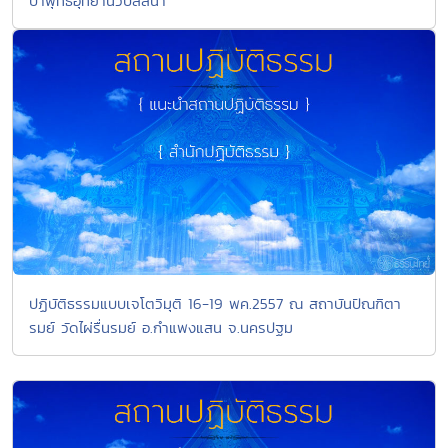
ป่าพุทธอุทยานวิปัสสนา
ปฏิบัติธรรมแบบเจโตวิมุติ 16-19 พค.2557 ณ สถาบันปัณฑิตา
รมย์ วัดไผ่รื่นรมย์ อ.กำแพงแสน จ.นครปฐม