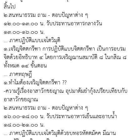
สิ้นไป
๒.สนทนาธรรม ถาม - ตอบปัญหาต่าง ๆ
๑๒.๐๐-๑๓.๐๐ น. รับประทานอาหารกลางวัน
๑๓.๐๐-๑๖.๐๐ น.
... ภาคปฏิบัติแบบเจโตวิมุติ
๑.เจริญจิตตกรีฑา การปฏิบัติแบบจิตตกรีฑา เป็นการอบรม
จิตด้วยอิทธิบาท ๔ โดยการเจริญฌานสมาบัติ ๘ ในกสิณ ๘
ทั้งหมด ๑๔ ขั้นตอน
... ภาคทฤษฎี
๑.ทำไมต้องเจริญจิตตกรีฑา ??
-ความรู้เรื่องอาสาวักขยญาณ อุปมาต้มยำกุ้งเปรียบเทียบกับ
อาสาวักขยญาณ
๒.สนทนาธรรม ถาม - ตอบปัญหาต่าง ๆ
๑๖.๐๐-๑๘.๐๐ น. รับประทานอาหารเย็นและอาบน้ำ
๑๘.๐๐-๒๑.๐๐ น.
... ภาคปฏิบัติแบบเจโตวิมุติด้วยบทอรหัตตมัคค มีฌาน