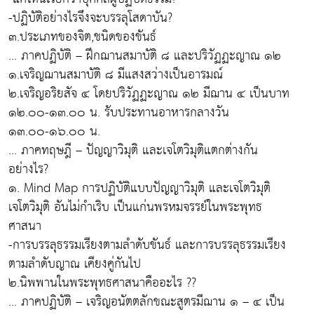
-ปฏิบัติอย่างไรจึงจะบรรลุโสดาบัน?
๓.ประเภทของจิต,ชนิดของขันธ์
... ภาคปฏิบัติ – ฝึกฌานสมาบัติ ๘ และปริวัฏฏะญาณ ๑๒
๑.เจริญฌานสมาบัติ ๘ มีแสงสว่างเป็นอารมณ์
๒.เจริญอริยสัจ ๔ โดยปริวัฏฏะญาณ ๑๒ มีฌาน ๔ เป็นบาท
๑๒.๐๐-๑๓.๐๐ น. รับประทานอาหารกลางวัน
๑๓.๐๐-๑๖.๐๐ น.
... ภาคทฤษฎี – ปัญญาวิมุติ และเจโตวิมุติแตกต่างกัน
อย่างไร?
๑. Mind Map การปฏิบัติแบบปัญญาวิมุติ และเจโตวิมุติ
เจโตวิมุติ อันไม่กำเริบ เป็นแก่นพรหมจรรย์ในพระพุทธ
ศาสนา
-การบรรลุธรรมเรียงตามลำดับขันธ์ และการบรรลุธรรมเรียง
ตามลำดับญาณ เคียงคู่กันไป
๒.นิพพานในพระพุทธศาสนาคืออะไร ??
... ภาคปฏิบัติ – เจริญอนัตตลักขณะสูตรมีฌาน ๑ – ๔ เป็น