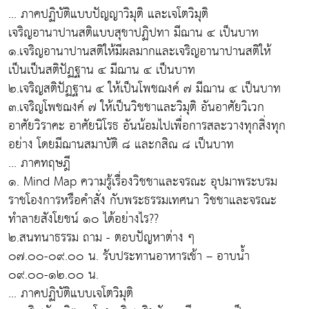
... ภาคปฏิบัติแบบปัญญาวิมุติ และเจโตวิมุติ
เจริญอานาปานสติแบบสุขาปฏิปทา มีฌาน ๔ เป็นบาท
๑.เจริญอานาปานสติให้มีผลมากและเจริญอานาปานสติให้
เป็นเป็นสติปัฏฐาน ๔ มีฌาน ๔ เป็นบาท
๒.เจริญสติปัฏฐาน ๔ ให้เป็นโพชฌงค์ ๗ มีฌาน ๔ เป็นบาท
๓.เจริญโพชฌงค์ ๗ ให้เป็นวิชชาและวิมุติ อันอาศัยวิเวก
อาศัยวิราคะ อาศัยนิโรธ อันน้อมไปเพื่อการสละวางทุกสิ่งทุก
อย่าง โดยมีฌานสมาบัติ ๘ และกสิณ ๘ เป็นบาท
... ภาคทฤษฎี
๑. Mind Map ความรู้เรื่องวิชชาและจรณะ อุปมาพระบรม
ราชโองการหรือคำสั่ง กับพระธรรมเทศนา วิชชาและจรณะ
ทำลายสังโยชน์ ๑๐ ได้อย่างไร??
๒.สนทนาธรรม ถาม - ตอบปัญหาต่าง ๆ
๐๗.๐๐-๐๙.๐๐ น. รับประทานอาหารเช้า – อาบน้ำ
๐๙.๐๐-๑๒.๐๐ น.
... ภาคปฏิบัติแบบเจโตวิมุติ