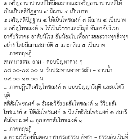
๑.เจริญอานาปานสติให้มีผลมากและเจริญอานาปานสติให้
เป็นเป็นสติปัฏฐาน ๔ มีฌาน ๔ เป็นบาท
๒.เจริญสติปัฏฐาน ๔ ให้เป็นโพชฌงค์ ๗ มีฌาน ๔ เป็นบาท
๓.เจริญโพชฌงค์ ๗ ให้เป็นวิชชาและวิมุติ อันอาศัยวิเวก
อาศัยวิราคะ อาศัยนิโรธ อันน้อมไปเพื่อการสละวางทุกสิ่งทุก
อย่าง โดยมีฌานสมาบัติ ๘ และกสิณ ๘ เป็นบาท
... ภาคทฤษฎี
สนทนาธรรม ถาม - ตอบปัญหาต่าง ๆ
๐๗.๐๐-๐๙.๐๐ น. รับประทานอาหารเช้า – อาบน้ำ
๐๙.๐๐-๑๒.๐๐ น.
... ภาคปฏิบัติเจริญโพชฌงค์ ๗ แบบปัญญาวิมุติ และเจโตวิ
มุติ
สติสัมโพชฌงค์ ๑ ธัมมะวิจัยยะสัมโพชฌงค์ ๑ วิริยะสัม
โพชฌงค์ ๑ ปีติสัมโพชฌงค์ ๑ ปัสสัทธิสัมโพชฌงค์ ๑ สมาธิ
สัมโพชฌงค์ ๑ อุเบกขาสัมโพชฌงค์ ๑
... ภาคทฤษฎี
๑.ความรู้เรื่องขั้นตอนการบรรลุธรรม สัทธา – ธรรมอันเป็นที่