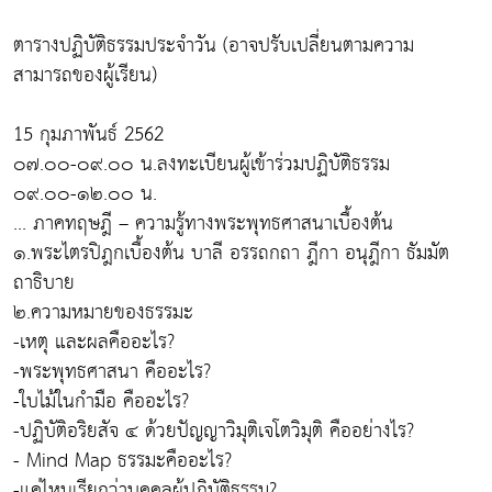
ตารางปฏิบัติธรรมประจำวัน (อาจปรับเปลี่ยนตามความ
สามารถของผู้เรียน)
15 กุมภาพันธ์ 2562
๐๗.๐๐-๐๙.๐๐ น.ลงทะเบียนผู้เข้าร่วมปฏิบัติธรรม
๐๙.๐๐-๑๒.๐๐ น.
... ภาคทฤษฎี – ความรู้ทางพระพุทธศาสนาเบื้องต้น
๑.พระไตรปิฎกเบื้องต้น บาลี อรรถกถา ฎีกา อนุฎีกา ธัมมัต
ถาธิบาย
๒.ความหมายของธรรมะ
-เหตุ และผลคืออะไร?
-พระพุทธศาสนา คืออะไร?
-ใบไม้ในกำมือ คืออะไร?
-ปฏิบัติอริยสัจ ๔ ด้วยปัญญาวิมุติเจโตวิมุติ คืออย่างไร?
- Mind Map ธรรมะคืออะไร?
-แค่ไหนเรียกว่าบุคคลผู้ปฏิบัติธรรม?