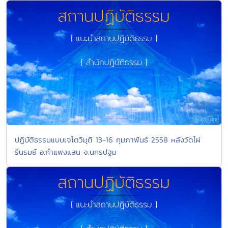
ปฏิบัติธรรมแบบเจโตวิมุติ 13-16 กุมภาพันธ์ 2558 หลังวัดไผ่
รื่นรมย์ อ.กำแพงแสน จ.นครปฐม