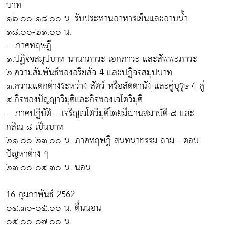
บาท
๑๖.๐๐-๑๘.๐๐ น. รับประทานอาหารเย็นและอาบน้ำ
๑๘.๐๐-๒๑.๐๐ น.
... ภาคทฤษฎี
๑.ปฏิจจสมุปบาท นานาภาวะ เอกภาวะ และสัพพะภาวะ
๒.ความสัมพันธ์ของอริยสัจ 4 และปฏิจจสมุปบาท
๓.ความแตกต่างระหว่าง สัตว์ หรือสัตตานัง และคู่บุรุษ 4 คู่
๔.กิจของปัญญาวิมุติและกิจของเจโตวิมุติ
... ภาคปฏิบัติ – เจริญเจโตวิมุติโดยมีฌานสมาบัติ ๘ และ
กสิณ ๘ เป็นบาท
๒๑.๐๐-๒๓.๐๐ น. ภาคทฤษฎี สนทนาธรรม ถาม - ตอบ
ปัญหาต่าง ๆ
๒๓.๐๐-๐๔.๓๐ น. นอน
16 กุมภาพันธ์ 2562
๐๔.๓๐-๐๕.๐๐ น. ตื่นนอน
๐๕.๐๐-๐๗.๐๐ น.