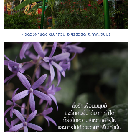
• วัดวังผาแดง ต.นาสวน อ.ศรีสวัสดิ์ จ.กาญจนบุรี