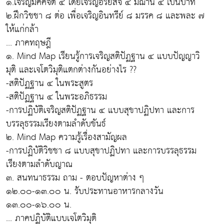
๑.เจริญมัคคจิต ๔ โดยเจริญอริยสัจ ๔ มีฌาน ๔ เป็นบาท
๒.ฝึกวิชชา ๘ ต่อ เพื่อเจริญอินทรีย์ ๘ มรรค ๘ และพละ ๗
ให้แก่กล้า
... ภาคทฤษฎี
๑. Mind Map เรียนรู้การเจริญสติปัฏฐาน ๔ แบบปัญญาวิ
มุติ และเจโตวิมุติแตกต่างกันอย่างไร ??
-สติปัฏฐาน ๔ ในพระสูตร
-สติปัฏฐาน ๔ ในพระอภิธรรม
-การปฏิบัติเจริญสติปัฏฐาน ๔ แบบสุขาปฏิปทา และการ
บรรลุธรรมเรียงตามลำดับขันธ์
๒. Mind Map ความรู้เรื่องสามัญผล
-การปฏิบัติวิชชา ๘ แบบสุขาปฏิปทา และการบรรลุธรรม
เรียงตามลำดับญาณ
๓. สนทนาธรรม ถาม - ตอบปัญหาต่าง ๆ
๑๒.๐๐-๑๓.๐๐ น. รับประทานอาหารกลางวัน
๑๓.๐๐-๑๖.๐๐ น.
... ภาคปฏิบัติแบบเจโตวิมุติ