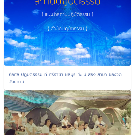
ถือศีล ปฏิบัติธรรม ที่ ศรีราชา ชลบุรี ค่ะ มี สอง สาขา ของวัด
สังฆทาน