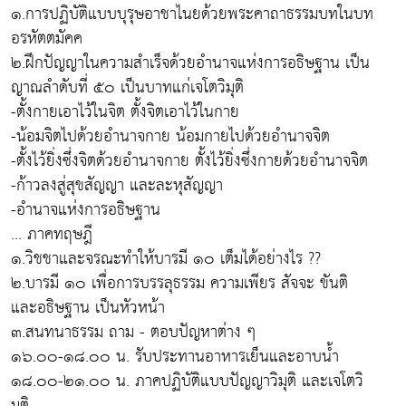
๑.การปฏิบัติแบบบุรุษอาชาไนยด้วยพระคาถาธรรมบทในบท
อรหัตตมัคค
๒.ฝึกปัญญาในความสำเร็จด้วยอำนาจแห่งการอธิษฐาน เป็น
ญาณลำดับที่ ๕๐ เป็นบาทแก่เจโตวิมุติ
-ตั้งกายเอาไว้ในจิต ตั้งจิตเอาไว้ในกาย
-น้อมจิตไปด้วยอำนาจกาย น้อมกายไปด้วยอำนาจจิต
-ตั้งไว้ยิ่งซึ่งจิตด้วยอำนาจกาย ตั้งไว้ยิ่งซึ่งกายด้วยอำนาจจิต
-ก้าวลงสู่สุขสัญญา และละหุสัญญา
-อำนาจแห่งการอธิษฐาน
... ภาคทฤษฎี
๑.วิชชาและจรณะทำให้บารมี ๑๐ เต็มได้อย่างไร ??
๒.บารมี ๑๐ เพื่อการบรรลุธรรม ความเพียร สัจจะ ขันติ
และอธิษฐาน เป็นหัวหน้า
๓.สนทนาธรรม ถาม - ตอบปัญหาต่าง ๆ
๑๖.๐๐-๑๘.๐๐ น. รับประทานอาหารเย็นและอาบน้ำ
๑๘.๐๐-๒๑.๐๐ น. ภาคปฏิบัติแบบปัญญาวิมุติ และเจโตวิ
มุติ