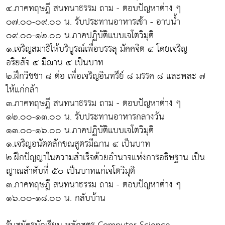
๔.ภาคทฤษฎี สนทนาธรรม ถาม - ตอบปัญหาต่าง ๆ
๐๗.๐๐-๐๙.๐๐ น. รับประทานอาหารเช้า - อาบน้ำ
๐๙.๐๐-๑๒.๐๐ น.ภาคปฏิบัติแบบเจโตวิมุติ
๑.เจริญสมาธิให้บริบูรณ์เพื่อบรรลุ มัคคจิต ๔ โดยเจริญ
อริยสัจ ๔ มีฌาน ๔ เป็นบาท
๒.ฝึกวิชชา ๘ ต่อ เพื่อเจริญอินทรีย์ ๘ มรรค ๘ และพละ ๗
ให้แก่กล้า
๓.ภาคทฤษฎี สนทนาธรรม ถาม - ตอบปัญหาต่าง ๆ
๑๒.๐๐-๑๓.๐๐ น. รับประทานอาหารกลางวัน
๑๓.๐๐-๑๖.๐๐ น.ภาคปฏิบัติแบบเจโตวิมุติ
๑.เจริญอนัตตลักขณสูตรมีฌาน ๔ เป็นบาท
๒.ฝึกปัญญาในความสำเร็จด้วยอำนาจแห่งการอธิษฐาน เป็น
ญาณลำดับที่ ๕๐ เป็นบาทแก่เจโตวิมุติ
๓.ภาคทฤษฎี สนทนาธรรม ถาม - ตอบปัญหาต่าง ๆ
๑๖.๐๐-๑๘.๐๐ น. กลับบ้าน