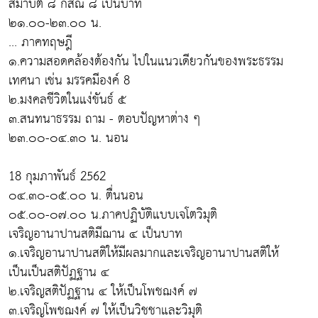
สมาบัติ ๘ กสิณ ๘ เป็นบาท
๒๑.๐๐-๒๓.๐๐ น.
... ภาคทฤษฎี
๑.ความสอดคล้องต้องกัน ไปในแนวเดียวกันของพระธรรม
เทศนา เช่น มรรคมีองค์ 8
๒.มงคลชีวิตในแง่ขันธ์ ๕
๓.สนทนาธรรม ถาม - ตอบปัญหาต่าง ๆ
๒๓.๐๐-๐๔.๓๐ น. นอน
18 กุมภาพันธ์ 2562
๐๔.๓๐-๐๕.๐๐ น. ตื่นนอน
๐๕.๐๐-๐๗.๐๐ น.ภาคปฏิบัติแบบเจโตวิมุติ
เจริญอานาปานสติมีฌาน ๔ เป็นบาท
๑.เจริญอานาปานสติให้มีผลมากและเจริญอานาปานสติให้
เป็นเป็นสติปัฏฐาน ๔
๒.เจริญสติปัฏฐาน ๔ ให้เป็นโพชฌงค์ ๗
๓.เจริญโพชฌงค์ ๗ ให้เป็นวิชชาและวิมุติ