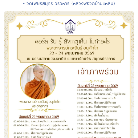
• วัดเพชรสมุทร วรวิหาร (หลวงพ่อวัดบ้านแหลม)