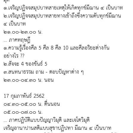
๑.เจริญปฏิจจสมุปบาทสายเหตุให้เกิดทุกข์มีฌาน ๔ เป็นบาท
๒.เจริญปฏิจจสมุปบาทสายทางเข้าถึงซึ่งความดับทุกข์มีฌาน
๔ เป็นบาท
๒๑.๐๐-๒๓.๐๐ น.
... ภาคทฤษฎี
๑.ความรู้เรื่องศีล 5 ศีล 8 ศีล 10 และศีลอริยะต่างกัน
อย่างไร ??
๒.สัจจะ 4 ของขันธ์ 5
๓.สนทนาธรรม ถาม - ตอบปัญหาต่าง ๆ
๒๓.๐๐-๐๔.๓๐ น. นอน
17 กุมภาพันธ์ 2562
๐๔.๓๐-๐๕.๐๐ น. ตื่นนอน
๐๕.๐๐-๐๗.๐๐ น.
... ภาคปฏิบัติแบบปัญญาวิมุติ และเจโตวิมุติ
เจริญอานาปานสติแบบสุขาปฏิปทา มีฌาน ๔ เป็นบาท