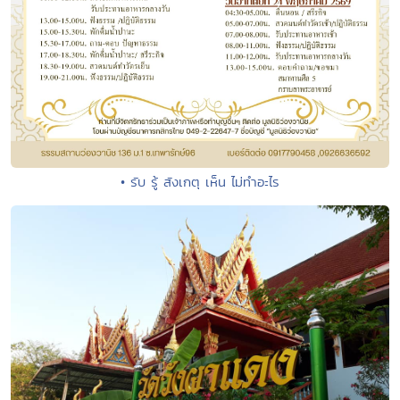
• รับ รู้ สังเกตุ เห็น ไม่ทำอะไร