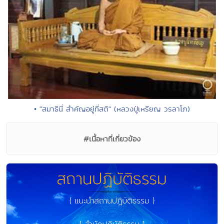
• "สมาธินี่ สำคัญอยู่ที่สติ" (หลวงปู่เหรียญ วรลาโภ)
#เนื้อหาที่เกี่ยวข้อง