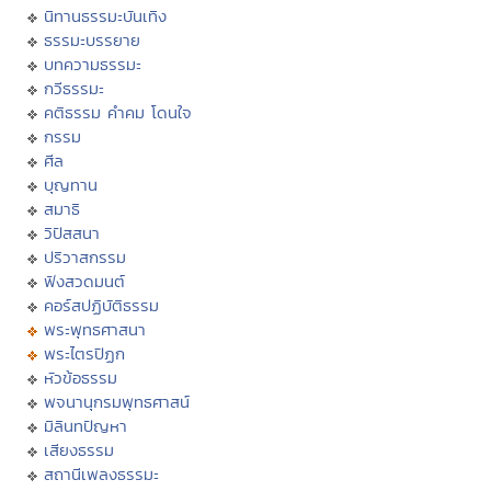
นิทานธรรมะบันเทิง
ธรรมะบรรยาย
บทความธรรมะ
กวีธรรมะ
คติธรรม คำคม โดนใจ
กรรม
ศีล
บุญทาน
สมาธิ
วิปัสสนา
ปริวาสกรรม
ฟังสวดมนต์
คอร์สปฏิบัติธรรม
พระพุทธศาสนา
พระไตรปิฏก
หัวข้อธรรม
พจนานุกรมพุทธศาสน์
มิลินทปัญหา
เสียงธรรม
สถานีเพลงธรรมะ