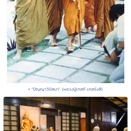
• "ปัญญาวิปัสนา" (หลวงปู่เทสก์ เทสรังสี)