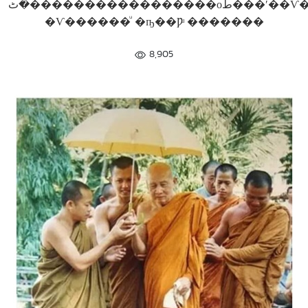
�ٹ�����������������оط���ʹ��Ѵ������ͧ"����������õ�"
�Ѵ������ͧ �ҧ��Ƿͧ �������
8,905