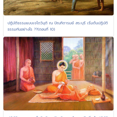
ปฏิบัติธรรมแบบเจโตวิมุติ ณ ปัณฑิตารมย์ สระบุรี เริ่มต้นปฏิบัติ
ธรรมกันอย่างไร ??(ตอนที่ 10)