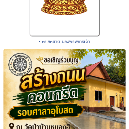
• ๗ สหชาติ ของพระพุทธเจ้า