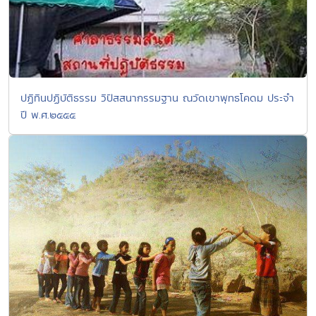
ปฏิทินปฏิบัติธรรม วิปัสสนากรรมฐาน ณวัดเขาพุทธโคดม ประจำ
ปี พ.ศ.๒๕๕๕