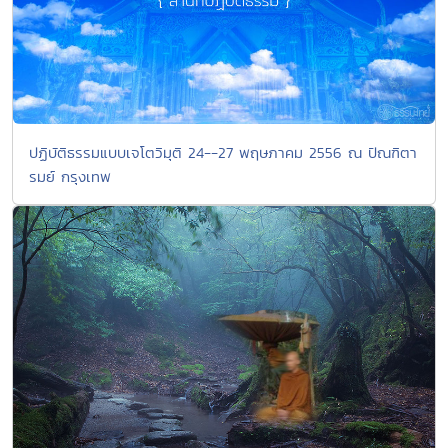
ปฏิบัติธรรมแบบเจโตวิมุติ 24--27 พฤษภาคม 2556 ณ ปัณฑิตา
รมย์ กรุงเทพ