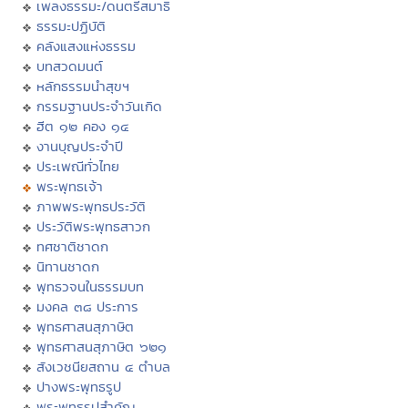
เพลงธรรมะ/ดนตรีสมาธิ
ธรรมะปฏิบัติ
คลังแสงแห่งธรรม
บทสวดมนต์
หลักธรรมนำสุขฯ
กรรมฐานประจำวันเกิด
ฮีต ๑๒ คอง ๑๔
งานบุญประจำปี
ประเพณีทั่วไทย
พระพุทธเจ้า
ภาพพระพุทธประวัติ
ประวัติพระพุทธสาวก
ทศชาติชาดก
นิทานชาดก
พุทธวจนในธรรมบท
มงคล ๓๘ ประการ
พุทธศาสนสุภาษิต
พุทธศาสนสุภาษิต ๖๒๑
สังเวชนียสถาน ๔ ตำบล
ปางพระพุทธรูป
พระพุทธรูปสำคัญ