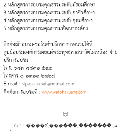
2 หลักสูตรการอบรมคุณธรรมระดับมัธยมศึกษา
3 หลักสูตรการอบรมคุณธรรมระดับอาชีวศึกษา
4 หลักสูตรการอบรมคุณธรรมระดับอุดมศึกษา
5 หลักสูตรการอบรมคุณธรรมพัฒนาองค์กร
ติดต่อเข้าอบรม-ขอรับคำปรึกษาการอบรมได้ที่:
ศูนย์อบรมองค์การเผยแผ่พระพุทธศาสนาวัดไผ่เหลือง ฝ่าย
บริการอบรม
โทร. ๐๘๗ ๘๘๓๒ ๕๔๔
โทรสาร ๐ ๒๙๒๑ ๒๑๒๘
E-mail :
vipassana-sati@hotmail.com
ติดต่อการอบรมที่ :
www.watphailuang.com
ที่มา : �ͧ���½֡ͺ���س�������¸���