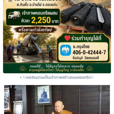
• ✨ขอเชิญร่วมเป็นเจ้าภาพสร้างถนนคอนกรีต✨