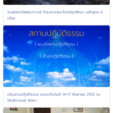
รับสมัครวิปัสสนาจารย์ โครงการพระไตรปิฎกศึกษา หลักสูตร 6
เดือน
เชิญร่วมปฏิบัติธรรม แบบเจโตวิมุติ 14-17 กันยายน 2555 ณ
ปัณฑิตารมย์ พัทยา