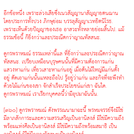
อีกข้อหนึ่ง เพราะล่วงเสียซึ่งเนวสัญญานาสัญญายตนฌาน
โดยประการทั้งปวง ภิกษุย่อม บรรลุสัญญาเวทยิตนิโรธ.
เพราะเห็นด้วยปัญญาของเธอ อาสวะทั้งหลายย่อมสิ้นไป. แม้
ธรรมข้อนี้ ก็ยิ่งกว่าและประณีตกว่าญาณทัสสนะ.
ดูกรพราหมณ์ ธรรมเหล่านี้แล ที่ยิ่งกว่าและประณีตกว่าญาณ
ทัสสนะ. เปรียบเหมือนบุรุษคนนั้นที่มีความต้องการแก่น
แสวงหาแก่น เที่ยวเสาะหาแก่นอยู่ เมื่อต้นไม้ใหญ่มีแก่นตั้ง
อยู่ ตัดเอาแก่นนั้นแหละถือไป รู้อยู่ว่าแก่น และกิจที่จะพึงทำ
ด้วยไม้แก่นของเขา จักสำเร็จประโยชน์แก่เขา ฉันใด.
ดูกรพราหมณ์ เราเรียกบุคคลนี้ว่ามีอุปมาฉันนั้น.
[๓๖๐] ดูกรพราหมณ์ ดังพรรณนามาฉะนี้ พรหมจรรย์จึงมิใช่
มีลาภสักการะและความสรรเสริญเป็นอานิสงส์ มิใช่มีความถึง
พร้อมแห่งศีลเป็นอานิสงส์ มิใช่มีความถึงพร้อมสมาธิ เป็น