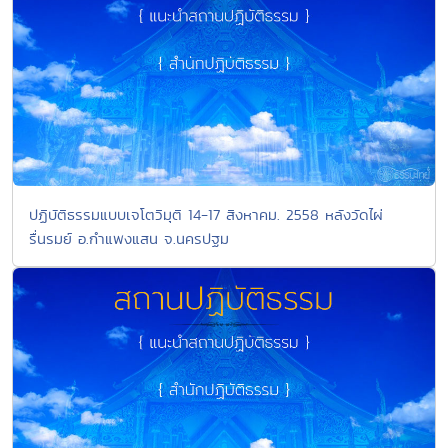
ปฏิบัติธรรมแบบเจโตวิมุติ 14-17 สิงหาคม. 2558 หลังวัดไผ่
รื่นรมย์ อ.กำแพงแสน จ.นครปฐม