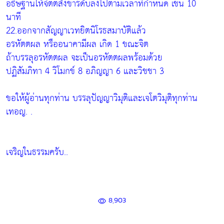
อธิษฐานให้จิตตสังขารดับลงไปตามเวลาที่กำหนด เช่น 10
นาที
22.ออกจากสัญญาเวทยิตนิโรธสมาบัติแล้ว
อรหัตตผล หรืออนาคามีผล เกิด 1 ขณะจิต
ถ้าบรรลุอรหัตตผล จะเป็นอรหัตตผลพร้อมด้วย
ปฏิสัมภิทา 4 วิโมกข์ 8 อภิญญา 6 และวิชชา 3
ขอให้ผู้อ่านทุกท่าน บรรลุปัญญาวิมุติและเจโตวิมุติทุกท่าน
เทอญ. .
เจริญในธรรมครับ..
8,903