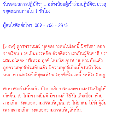
รับรองผลการปฏิบัติว่า .. อย่างน้อยผู้เข้าร่วมปฏิบัติจะบรรลุ
จตุตถฌานภายใน 1 ชั่วโมง
ผู้สนใจติดต่อโทร. 089 - 766 - 2373..
[๓๕๙] ดูกรพราหมณ์ บุคคลบางคนในโลกนี้ มีศรัทธา ออก
จากเรือน บวชเป็นบรรพชิต ด้วยคิดว่า เราเป็นผู้อันชาติ ชรา
มรณะ โสกะ ปริเทวะ ทุกข์ โทมนัส อุปายาส ท่วมทับแล้ว
ถูกความทุกข์ท่วมทับแล้ว มีความทุกข์เป็นเบื้องหน้า ไฉน
หนอ ความกระทำที่สุดแห่งกองทุกข์ทั้งมวลนี้ จะพึงปรากฏ.
เขาบวชอย่างนั้นแล้ว ยังลาภสักการะและความสรรเสริญให้
เกิดขึ้น. เขาไม่มีความยินดี มีความดำริยังไม่เต็มเปี่ยม ด้วย
ลาภสักการะและความสรรเสริญนั้น. เขาไม่ยกตน ไม่ข่มผู้อื่น
เพราะลาภสักการะและความสรรเสริญอันนั้น.