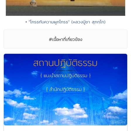
• "โกรธกับความผูกโกรธ" (หลวงปู่ชา สุภทฺโท)
#เนื้อหาที่เกี่ยวข้อง