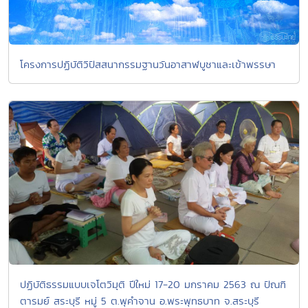
โครงการปฏิบัติวิปัสสนากรรมฐานวันอาสาฬบูชาและเข้าพรรษา
ปฏิบัติธรรมแบบเจโตวิมุติ ปีใหม่ 17-20 มกราคม 2563 ณ ปัณฑิ
ตารมย์ สระบุรี หมู่ 5 ต.พุคำจาน อ.พระพุทธบาท จ.สระบุรี