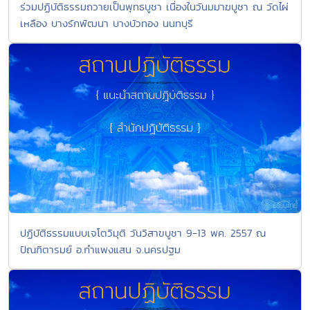
ร่วมปฏิบัติธรรมถวายเป็นพุทธบูชา เนื่องในวันมมาฆบูชา ณ วัดไผ่
เหลือง บางรักพัฒนา บางบัวทอง นนทบุรี
ปฏิบัติธรรมแบบเจโตวิมุติ วันวิสาขบูชา 9-13 พค. 2557 ณ
ปัณฑิตารมย์ อ.กำแพงแสน จ.นครปฐม