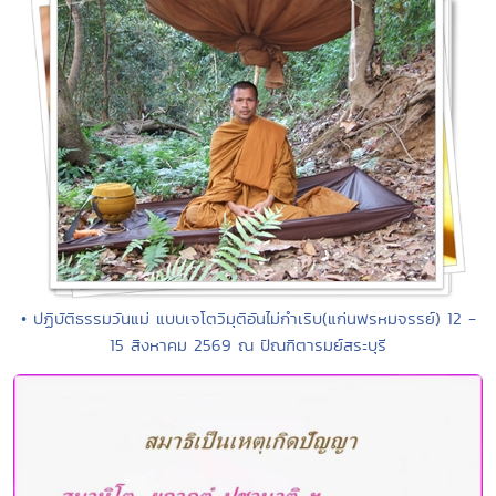
• ปฏิบัติธรรมวันแม่ แบบเจโตวิมุติอันไม่กำเริบ(แก่นพรหมจรรย์) 12 -
15 สิงหาคม 2569 ณ ปัณฑิตารมย์สระบุรี