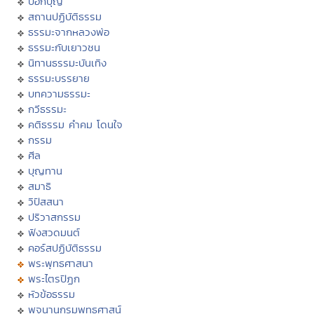
บอกบุญ
สถานปฏิบัติธรรม
ธรรมะจากหลวงพ่อ
ธรรมะกับเยาวชน
นิทานธรรมะบันเทิง
ธรรมะบรรยาย
บทความธรรมะ
กวีธรรมะ
คติธรรม คำคม โดนใจ
กรรม
ศีล
บุญทาน
สมาธิ
วิปัสสนา
ปริวาสกรรม
ฟังสวดมนต์
คอร์สปฏิบัติธรรม
พระพุทธศาสนา
พระไตรปิฏก
หัวข้อธรรม
พจนานุกรมพุทธศาสน์