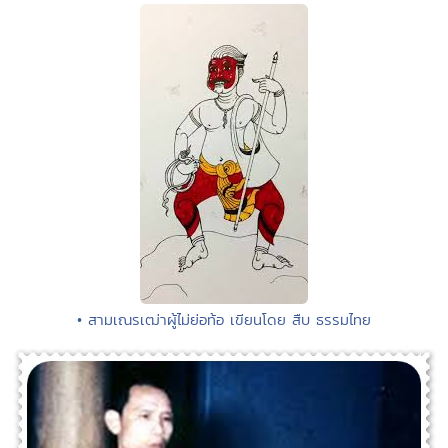
• สามเณรเฒ่าผู้ไม่ย่อท้อ เขียนโดย สืบ ธรรมไทย