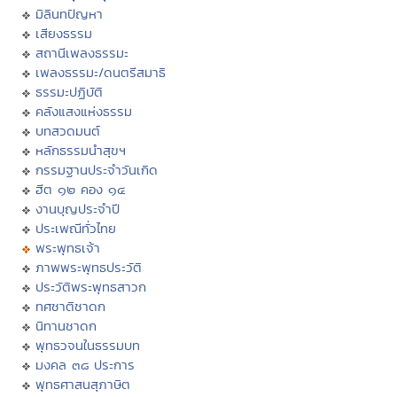
มิลินทปัญหา
เสียงธรรม
สถานีเพลงธรรมะ
เพลงธรรมะ/ดนตรีสมาธิ
ธรรมะปฏิบัติ
คลังแสงแห่งธรรม
บทสวดมนต์
หลักธรรมนำสุขฯ
กรรมฐานประจำวันเกิด
ฮีต ๑๒ คอง ๑๔
งานบุญประจำปี
ประเพณีทั่วไทย
พระพุทธเจ้า
ภาพพระพุทธประวัติ
ประวัติพระพุทธสาวก
ทศชาติชาดก
นิทานชาดก
พุทธวจนในธรรมบท
มงคล ๓๘ ประการ
พุทธศาสนสุภาษิต