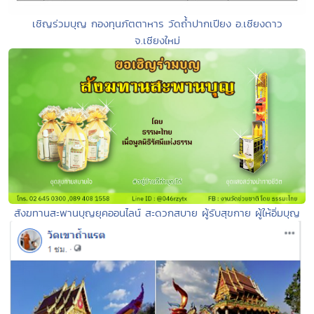
เชิญร่วมบุญ กองทุนภัตตาหาร วัดถ้ำปากเปียง อ.เชียงดาว
จ.เชียงใหม่
สังฆทานสะพานบุญยุคออนไลน์ สะดวกสบาย ผู้รับสุขกาย ผู้ให้อิ่มบุญ