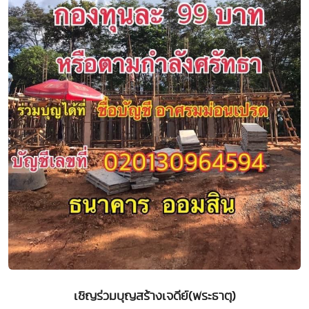
เชิญร่วมบุญสร้างเจดีย์(พระธาตุ)