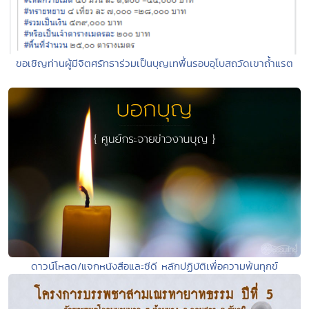
ขอเชิญท่านผู้มีจิตศรัทธาร่วมเป็นบุญเทพื้นรอบอุโบสถวัดเขาถ้ำแรต
ดาวน์โหลด/แจกหนังสือและซีดี หลักปฏิบัติเพื่อความพ้นทุกข์