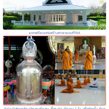
แจกฟรีแบบก่อสร้างศาลาแบบที่19A
((ด่วน))#ขอเชิญนักบุญทำบุญ ซื้อระฆัง จำนวน 1 ใบ เพื่อติดตั้ง ทีหอ