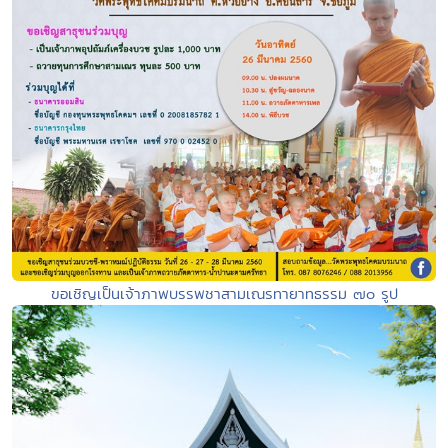
ขอเชิญเป็นเจ้าภาพบรรพชาสามเณรทายาทธรรม ๗๐ รูป