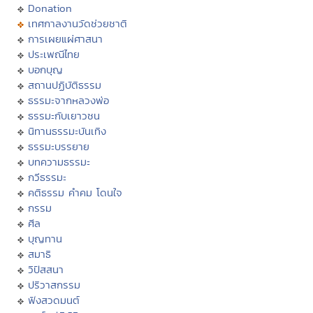
Donation
เทศกาลงานวัดช่วยชาติ
การเผยแผ่ศาสนา
ประเพณีไทย
บอกบุญ
สถานปฏิบัติธรรม
ธรรมะจากหลวงพ่อ
ธรรมะกับเยาวชน
นิทานธรรมะบันเทิง
ธรรมะบรรยาย
บทความธรรมะ
กวีธรรมะ
คติธรรม คำคม โดนใจ
กรรม
ศีล
บุญทาน
สมาธิ
วิปัสสนา
ปริวาสกรรม
ฟังสวดมนต์