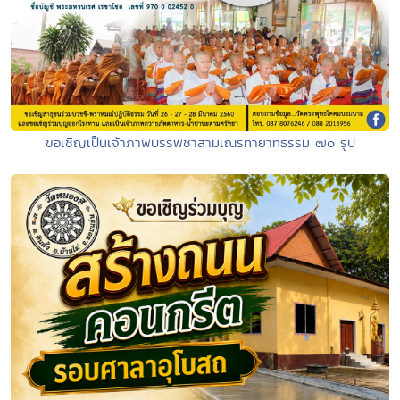
ขอเชิญเป็นเจ้าภาพบรรพชาสามเณรทายาทธรรม ๗๐ รูป