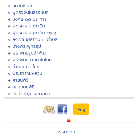
นิทานชาดก
พุทธวจนในธรรมบท
มงคล ๓๘ ประการ
พุทธศาสนสุภาษิต
พุทธศาสนสุภาษิต ๖๒๑
สังเวชนียสถาน ๔ ตำบล
ปางพระพุทธรูป
พระพุทธรูปสำคัญ
พระพุทธศาสนาในไทย
ทำเนียบวัดไทย
พระอารามหลวง
ศาสนพิธี
อุปสมบทพิธี
วันสำคัญทางศาสนา
Eng
ธรรมะไทย