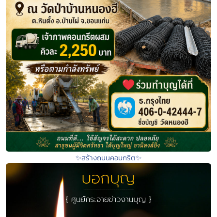
✨สร้างถนนคอนกรีต✨