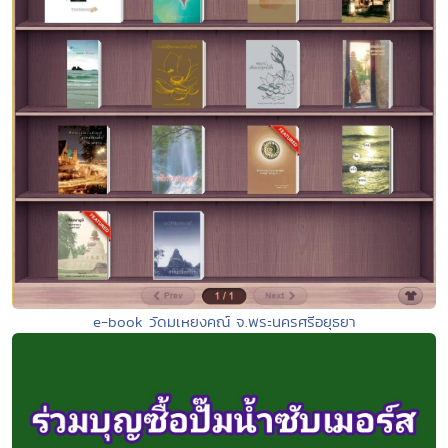
e-book วัดมเหยงคณ์ จ.พระนครศรีอยุธยา