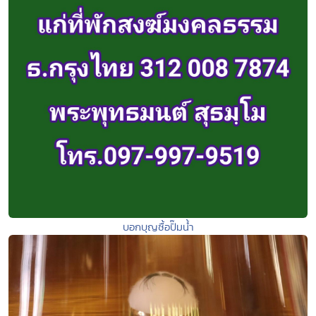
บอกบุญซื้อปั๊มน้ำ