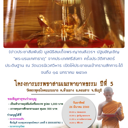
(ข่าวประชาสัมพันธ์) มูลนิธิสมเด็จพระญาณสังวรฯ ปฐมอัญเชิญ
“พระบรมเกศาธาตุ” จากประเทศศรีลังกา ครั้งประวัติศาสตร์
ประดิษฐาน ณ วัดบวรนิเวศวิหาร เปิดให้ประชาชนเข้ากราบสักการะได้
จนถึง ๑๕ มกราคม ๒๕๖๓