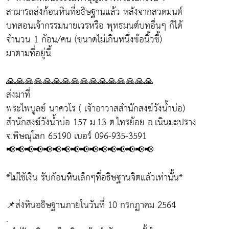
สามารถส่งก้อนหินที่อธิษฐานแล้ว หลังจากสวดมนต์
บทสอนเจ้ากรรมนายเวรหรือ พุทธมนต์บทอื่นๆ ก็ได้
จำนวน 1 ก้อน/คน (ขนาดไม่เกินหนึ่งข้อนิ้วชี้)
มาตามที่อยู่นี้
🙏🙏🙏🙏🙏🙏🙏🙏🙏🙏🙏🙏🙏🙏🙏🙏
ส่งมาที่
พระไพบูลย์ นาควโร ( เจ้าอาวาสสำนักสงฆ์วังน้ำบ่อ)
สำนักสงฆ์วังน้ำบ่อ 157 ม.13 ต.ไทรย้อย อ.เนินมะปราง
จ.พิษณุโลก 65190 เบอร์ 096-935-3591
📢📢📢📢📢📢📢📢📢📢📢📢📢📢📢📢
*ไม่ใช้เงิน รับก้อนหินเล็กๆที่อธิษฐานจิตแล้วเท่านั้น*
📌ส่งหินอธิษฐานภายในวันที่ 10 กรกฏาคม 2564
.