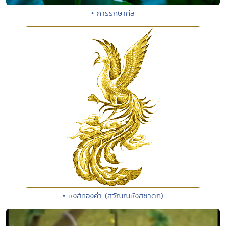
• การรักษาศีล
• หงส์ทองคำ (สุวัณณหังสชาดก)