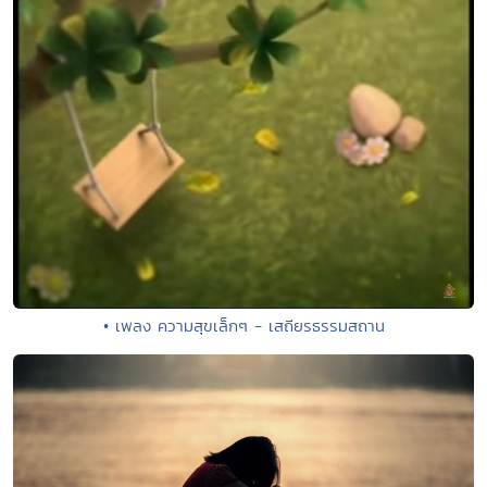
• เพลง ความสุขเล็กๆ - เสถียรธรรมสถาน