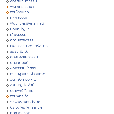
คอร์สปฏิบัติธรรม
พระพุทธศาสนา
พระไตรปิฏก
หัวข้อธรรม
พจนานุกรมพุทธศาสน์
มิลินทปัญหา
เสียงธรรม
สถานีเพลงธรรมะ
เพลงธรรมะ/ดนตรีสมาธิ
ธรรมะปฏิบัติ
คลังแสงแห่งธรรม
บทสวดมนต์
หลักธรรมนำสุขฯ
กรรมฐานประจำวันเกิด
ฮีต ๑๒ คอง ๑๔
งานบุญประจำปี
ประเพณีทั่วไทย
พระพุทธเจ้า
ภาพพระพุทธประวัติ
ประวัติพระพุทธสาวก
ทศชาติชาดก