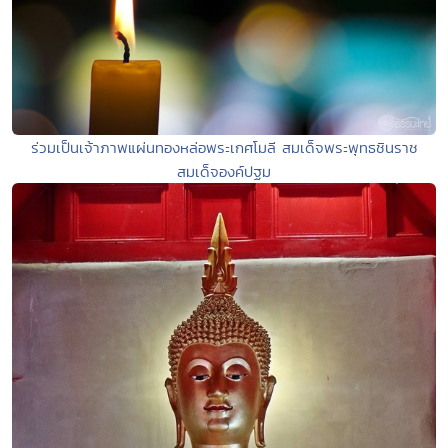
ร่วมเป็นเจ้าภาพแผ่นทองหล่อพระเกศโมลี สมเด็จพระพุทธชินราช
สมเด็จองค์ปฐม