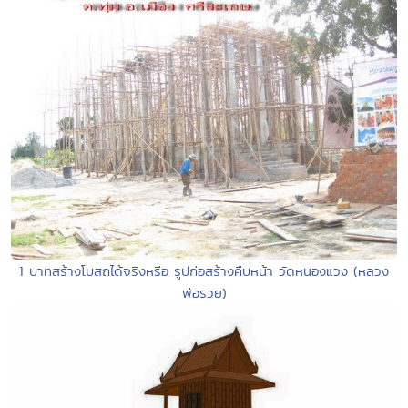
1 บาทสร้างโบสถได้จริงหรือ รูปก่อสร้างคืบหน้า วัดหนองแวง (หลวง
พ่อรวย)