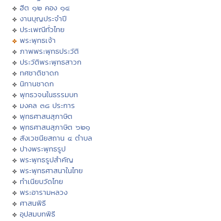
ฮีต ๑๒ คอง ๑๔
งานบุญประจำปี
ประเพณีทั่วไทย
พระพุทธเจ้า
ภาพพระพุทธประวัติ
ประวัติพระพุทธสาวก
ทศชาติชาดก
นิทานชาดก
พุทธวจนในธรรมบท
มงคล ๓๘ ประการ
พุทธศาสนสุภาษิต
พุทธศาสนสุภาษิต ๖๒๑
สังเวชนียสถาน ๔ ตำบล
ปางพระพุทธรูป
พระพุทธรูปสำคัญ
พระพุทธศาสนาในไทย
ทำเนียบวัดไทย
พระอารามหลวง
ศาสนพิธี
อุปสมบทพิธี