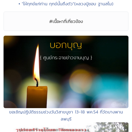
• "ให้ทุกข์แก่ท่าน ทุกข์นั้นถึงตัว"(หลวงปู่ชอบ ฐานสโม)
#เนื้อหาที่เกี่ยวข้อง
ขอเชิญปฏิบัติธรรมช่วงวันวิสาขบูชา 13-18 พค.54 ที่วัดบางพาน
ลพบุรี