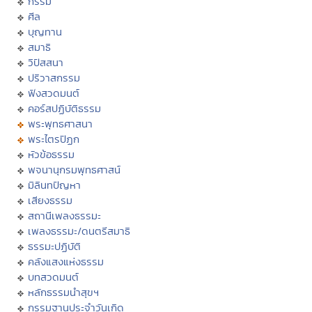
กรรม
ศีล
บุญทาน
สมาธิ
วิปัสสนา
ปริวาสกรรม
ฟังสวดมนต์
คอร์สปฏิบัติธรรม
พระพุทธศาสนา
พระไตรปิฏก
หัวข้อธรรม
พจนานุกรมพุทธศาสน์
มิลินทปัญหา
เสียงธรรม
สถานีเพลงธรรมะ
เพลงธรรมะ/ดนตรีสมาธิ
ธรรมะปฏิบัติ
คลังแสงแห่งธรรม
บทสวดมนต์
หลักธรรมนำสุขฯ
กรรมฐานประจำวันเกิด