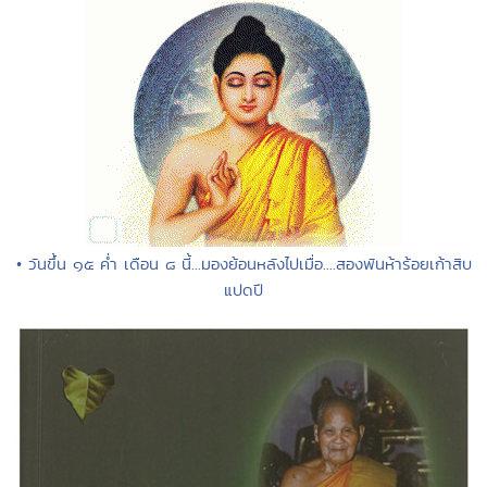
• วันขึ้น ๑๕ ค่ำ เดือน ๘ นี้...มองย้อนหลังไปเมื่อ....สองพันห้าร้อยเก้าสิบ
แปดปี