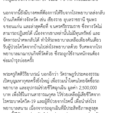
นอกจากนี้ยังมีบางศพที่ต้องการให้รีบจากโรงพยาบาลส่งกลับ
บ้านเกิดที่ต่างจังหวัด เช่น เชียงราย อุบลราชธานี ชุมพร
จ.ขอนแก่น และล่าสุดคือที่ จ.นครศรีธรรมราช ซึ่งทางวัดไม่
สามารถปฏิเสธได้ เนื่องจากเขาเหล่านั้นไม่มีทุนทรัพย์ และ
จัดหารถนำศพกลับได้ ทำให้รถพยาบาลเหลือเพียงคันเดียว
รับผู้ป่วยโควิดจากบ้านไปส่งโรงพยาบาลด้วย รับศพจากโรง
พยาบาลมาฌาปนกิจที่วัดด้วย ซึ่งรถถูกใช้งานหนักจนต้อง
ซ่อมบำรุงบ่อยครั้ง
พระครูกิตติวิริยาภรณ์ บอกอีกว่า วัดราษฎร์ประคองธรรม
เปิดบุญมหากุศลครั้งยิ่งใหญ่ เพื่อรวมน้ำใจคนไทยจัดซื้อรถ
พยาบาล และอุปกรณ์ช่วยชีวิตฉุกเฉิน มูลค่า 2,500,000
บาท เพื่อใช้ในงานสาธารณกุศล ไว้ช่วยเหลือผู้เสียชีวิตจาก
โรคระบาดโควิด-19 และผู้ที่ป่วยจากโรคนี้ เพื่อนำส่งโรง
พยาบาลสนาม เนื่องจากรถฉุกเฉินที่มีประสิทธิภาพสูงสุด