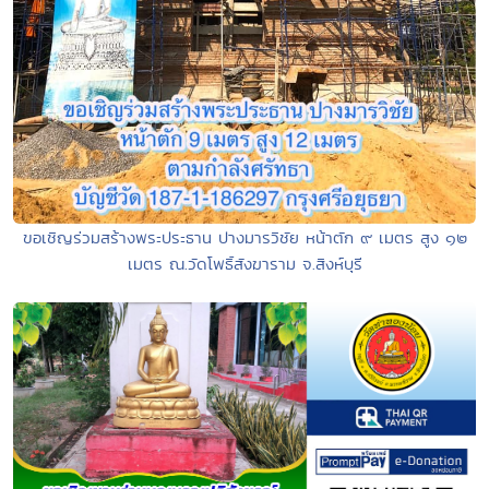
ขอเชิญร่วมสร้างพระประธาน ปางมารวิชัย หน้าตัก ๙ เมตร สูง ๑๒
เมตร ณ.วัดโพธิ์สังฆาราม จ.สิงห์บุรี