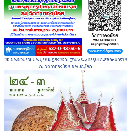
ขอเชิญชวนร่วมบุญบูรณปฏิสังขรณ์ ฐานพระพุทธรูปแกะสลักหินทราย
ณ วัดท่าทองน้อย จ.พิษณุโลก