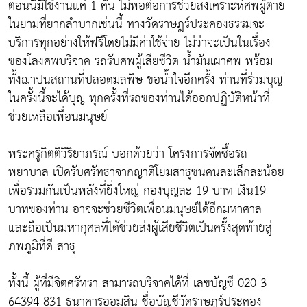
ตอนนี้มีใช้งานแค่ 1 คัน ไม่พอต่อการช่วยสงเคราะห์ศพผู้ตาย
ในยามที่ยากลำบากเช่นนี้ ทางวัดราษฎร์ประคองธรรมจะ
บริการทุกอย่างให้ฟรีโดยไม่มีค่าใช้จ่าย ไม่ว่าจะเป็นในเรื่อง
ของโลงศพบริจาค รถรับศพผู้เสียชีวิต น้ำมันเผาศพ พร้อม
ทั้งฌาปนสถานที่ปลอดมลพิษ ขอน้ำใจอีกครั้ง ท่านที่ร่วมบุญ
ในครั้งนี้จะได้บุญ ทุกครั้งที่รถของท่านได้ออกปฏิบัติหน้าที่
ช่วยเหลือเพื่อนมนุษย์
พระครูกิตติวิริยาภรณ์ บอกด้วยว่า โครงการจัดซื้อรถ
พยาบาล เปิดรับศรัทธาจากญาติโยมสาธุชนคนละเล็กละน้อย
เพื่อรวมกันเป็นพลังที่ยิ่งใหญ่ กองบุญละ 19 บาท เงิน19
บาทของท่าน อาจจะช่วยชีวิตเพื่อนมนุษย์ได้อีกมหาศาล
และถือเป็นมหากุศลที่ได้ช่วยส่งผู้เสียชีวิตเป็นครั้งสุดท้ายสู่
ภพภูมิที่ดี สาธุ
ทั้งนี้ ผู้ที่มีจิตศรัทรา สามารถบริจาคได้ที่ เลขบัญชี 020 3
64394 831 ธนาคารออมสิน ชื่อบัญชีวัดราษฎร์ประคอง