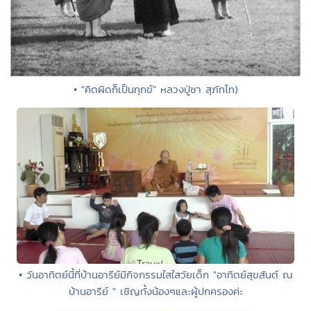
• "คิดผิดก็เป็นทุกข์" หลวงปู่ชา สุภัทโท)
• วันอาทิตย์นี้ที่บ้านอารีย์มีกิจกรรมใสใสวัยเด็ก "อาทิตย์สุขสันต์ ณ
บ้านอารีย์ " เชิญทั้งน้องๆและผู้ปกครองค่ะ