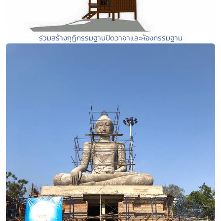
ร่วมสร้างกุฎิกรรมฐานปิดวาจาและห้องกรรมฐาน