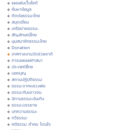
แผนผังเว็บไซต์
ค้นหาข้อมูล
ติดต่อธรรมะไทย
สมุดเยี่ยม
เครือข่ายธรรมะ
สัญลักษณ์ไทย
มุมสมาชิกธรรมะไทย
Donation
เทศกาลงานวัดช่วยชาติ
การเผยแผ่ศาสนา
ประเพณีไทย
บอกบุญ
สถานปฏิบัติธรรม
ธรรมะจากหลวงพ่อ
ธรรมะกับเยาวชน
นิทานธรรมะบันเทิง
ธรรมะบรรยาย
บทความธรรมะ
กวีธรรมะ
คติธรรม คำคม โดนใจ