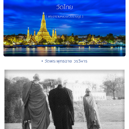
• วัดพระพุทธฉาย วรวิหาร