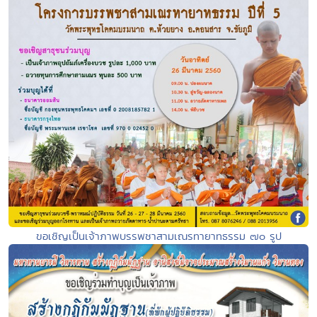
ขอเชิญเป็นเจ้าภาพบรรพชาสามเณรทายาทธรรม ๗๐ รูป