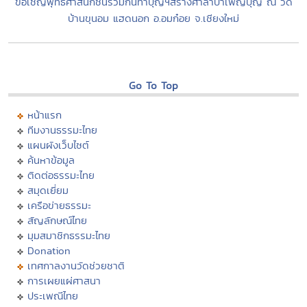
ขอเชิญพุทธศาสนิกชนร่วมกันทำบุญฯสร้างศาลาบำเพ็ญบุญ ณ วัด
บ้านขุนอม แฮดนอก อ.อมก๋อย จ.เชียงใหม่
Go To Top
หน้าแรก
ทีมงานธรรมะไทย
แผนผังเว็บไซต์
ค้นหาข้อมูล
ติดต่อธรรมะไทย
สมุดเยี่ยม
เครือข่ายธรรมะ
สัญลักษณ์ไทย
มุมสมาชิกธรรมะไทย
Donation
เทศกาลงานวัดช่วยชาติ
การเผยแผ่ศาสนา
ประเพณีไทย