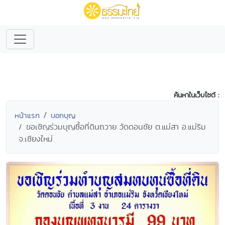
ค้นหาในเว็บไซต์ :
หน้าแรก
บอกบุญ
ขอเชิญร่วมบุญซื้อที่ดินถวาย วัดดอนชัย ต.แม่สา อ.แม่ริม
จ.เชียงใหม่