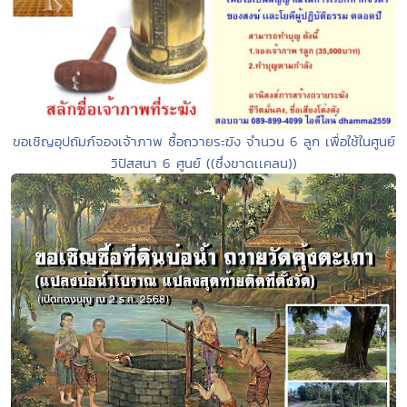
ขอเชิญอุปถัมภ์จองเจ้าภาพ ซื้อถวายระฆัง จำนวน 6 ลูก เพื่อใช้ในศูนย์
วิปัสสนา 6 ศูนย์ ((ซึ่งขาดเเคลน))