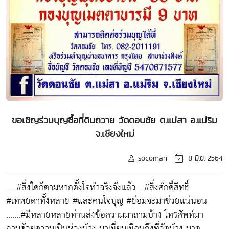
ขอเชิญร่วมบุญซื้อที่ดินถวาย วัดดอนชัย ต.แม่สา อ.แม่ริม
จ.เชียงใหม่
socoman
8 มิ.ย. 2564
.....#สิ่งใดก็ตามหากตั้งใจทำจริงจังแล้ว....#สิ่งศักดิ์สิทธิ์
#เทพยดาทั้งหลาย #และคนใจบุญ #ย่อมจะมาช่วยแน่นอน
.......#มีหลายหลายท่านส่งข้อความมาถามบ้าง โทรศัพท์มา
ถามด้วยความเป็นห่วงบ้าง มาเยี่ยมเยือนถึงที่วัดบ้าง มาดู