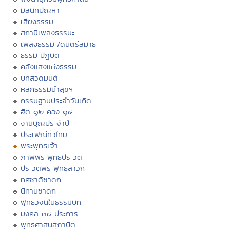
มิลินทปัญหา
เสียงธรรม
สถานีเพลงธรรมะ
เพลงธรรมะ/ดนตรีสมาธิ
ธรรมะปฏิบัติ
คลังแสงแห่งธรรม
บทสวดมนต์
หลักธรรมนำสุขฯ
กรรมฐานประจำวันเกิด
ฮีต ๑๒ คอง ๑๔
งานบุญประจำปี
ประเพณีทั่วไทย
พระพุทธเจ้า
ภาพพระพุทธประวัติ
ประวัติพระพุทธสาวก
ทศชาติชาดก
นิทานชาดก
พุทธวจนในธรรมบท
มงคล ๓๘ ประการ
พุทธศาสนสุภาษิต