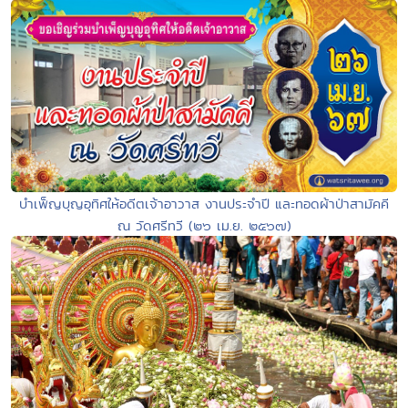
บำเพ็ญบุญอุทิศให้อดีตเจ้าอาวาส งานประจำปี และทอดผ้าป่าสามัคคี
ณ วัดศรีทวี (๒๖ เม.ย. ๒๕๖๗)