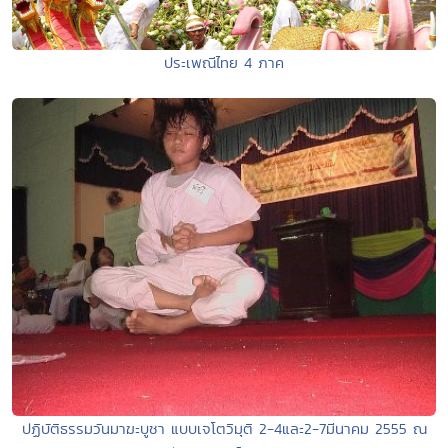
ประเพณีไทย 4 ภาค
ปฏิบัติธรรมวันมาฆะบูชา แบบเจโตวิมุติ 2-4และ2-7มีนาคม 2555 ณ