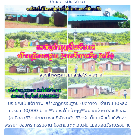
ปัณฑิตารมย์ พัทยา
ขอเชิญเป็นเจ้าภาพ สร้างกุฏิกรรมฐาน (ปิดวาจา) จำนวน 10หลัง
หลังล่ะ 40,000 บาท **ติดชื่อให้หน้ากุฏิ**#ขาดเจ้าภาพอีก8หลัง
(อานิสงส์ชีวิตไม่ขาดแคลนที่พักอาศัย.ชีวิตร่มเย็น) เพื่อเป็นที่พักจำ
พรรษา ของพระกรรมฐาน ป้องกันเเดด,ลม,ฝน,แมลง,สัตว์ร้าย,ร้อน,หน