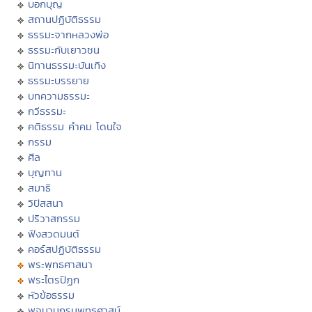
บอกบุญ
สถานปฏิบัติธรรม
ธรรมะจากหลวงพ่อ
ธรรมะกับเยาวชน
นิทานธรรมะบันเทิง
ธรรมะบรรยาย
บทความธรรมะ
กวีธรรมะ
คติธรรม คำคม โดนใจ
กรรม
ศีล
บุญทาน
สมาธิ
วิปัสสนา
ปริวาสกรรม
ฟังสวดมนต์
คอร์สปฏิบัติธรรม
พระพุทธศาสนา
พระไตรปิฏก
หัวข้อธรรม
พจนานุกรมพุทธศาสน์