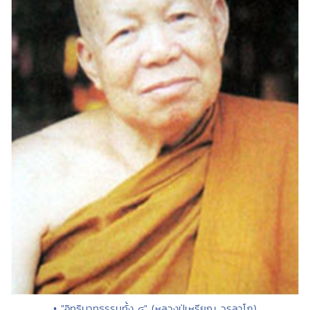
• "อิทธิบาทธรรมทั้ง ๔" (หลวงปู่เหรียญ วรลาโภ)