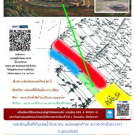
ขอเชิญชื้อที่ดินบ่อน้ำโบราณ แปลงสุดท้าย ถวายวัดคุ้งตะเภา
จ.อุตรดิตถ์