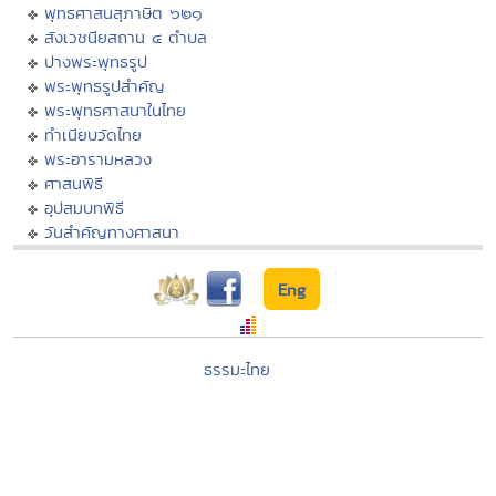
พุทธศาสนสุภาษิต ๖๒๑
สังเวชนียสถาน ๔ ตำบล
ปางพระพุทธรูป
พระพุทธรูปสำคัญ
พระพุทธศาสนาในไทย
ทำเนียบวัดไทย
พระอารามหลวง
ศาสนพิธี
อุปสมบทพิธี
วันสำคัญทางศาสนา
Eng
ธรรมะไทย