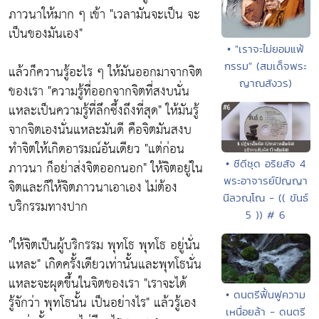
ภาวนาให้มาก ๆ เข้า
"เวลามันจะเป็น จะ
เป็นของมันเอง"
• "เราจะไม่ยอมแพ้
กรรม" (สมเด็จพระ
แล้วก็ควานรู้อะไร ๆ ให้มันออกมาจากจิต
ญาณสังวร)
ของเรา
"ความรู้ที่ออกจากจิตที่สงบนั่น
แหละเป็นความรู้ที่ลึกซึ้งถึงที่สุด"
ให้มันรู้
จากจิตเองนั่นแหละมันดี คือจิตมันสงบ
ทำจิตให้เกิดอารมณ์อันเดียว
"แต่ก่อน
• ซีดีชุด อริยสัจ 4
ภาวนา ก็อย่าส่งจิตออกนอก"
ให้จิตอยู่ใน
พระอาจารย์ปัญญา
จิตและก็ให้จิตภาวนาเอาเอง ไม่ต้อง
นีลวณฺโณ - (( ขันธ์
บริกรรมทางปาก
5 )) # 6
"ให้จิตเป็นผู้บริกรรม พุทโธ พุทโธ อยู่นั่น
แหละ"
เกิดครั้งเดียวเท่านั้นและพุทโธนั่น
แหละจะผุดขึ้นในจิตของเรา
"เราจะได้
• ดนตรีฟื้นฟูความ
รู้จักว่า พุทโธนั้น เป็นอย่างไร"
แล้วรู้เอง
เหนื่อยล้า - ดนตรี