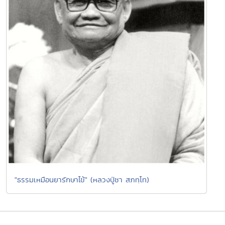
"ธรรมเหมือนยารักษาไข้" (หลวงปู่ชา สภทฺโท)