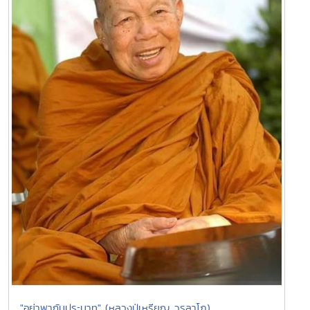
"อย่าพากันประมาท" (หลวงปู่เหรียญ วรลาโภ)