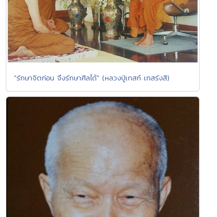
"รักษาจิตก่อน จึงรักษาศีลได้" (หลวงปู่เทสก์ เทสรังสี)