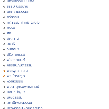
นิทานธรรมะบันเทิง
ธรรมะบรรยาย
บทความธรรมะ
กวีธรรมะ
คติธรรม คำคม โดนใจ
กรรม
ศีล
บุญทาน
สมาธิ
วิปัสสนา
ปริวาสกรรม
ฟังสวดมนต์
คอร์สปฏิบัติธรรม
พระพุทธศาสนา
พระไตรปิฏก
หัวข้อธรรม
พจนานุกรมพุทธศาสน์
มิลินทปัญหา
เสียงธรรม
สถานีเพลงธรรมะ
เพลงธรรมะ/ดนตรีสมาธิ