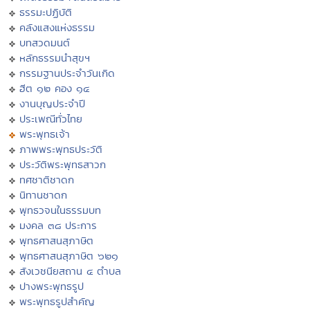
ธรรมะปฏิบัติ
คลังแสงแห่งธรรม
บทสวดมนต์
หลักธรรมนำสุขฯ
กรรมฐานประจำวันเกิด
ฮีต ๑๒ คอง ๑๔
งานบุญประจำปี
ประเพณีทั่วไทย
พระพุทธเจ้า
ภาพพระพุทธประวัติ
ประวัติพระพุทธสาวก
ทศชาติชาดก
นิทานชาดก
พุทธวจนในธรรมบท
มงคล ๓๘ ประการ
พุทธศาสนสุภาษิต
พุทธศาสนสุภาษิต ๖๒๑
สังเวชนียสถาน ๔ ตำบล
ปางพระพุทธรูป
พระพุทธรูปสำคัญ