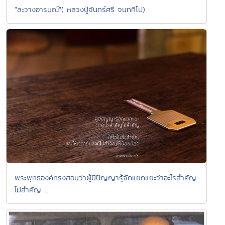
"ละวางอารมณ์"( หลวงปู่จันทร์ศรี จนฺททีโป)
พระพุทธองค์ทรงสอนว่าผู้มีปัญญารู้จักแยกแยะว่าอะไรสำคัญ
ไม่สำคัญ ...