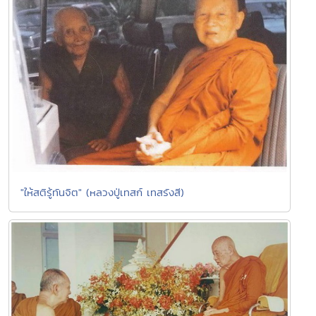
"ให้สติรู้ทันจิต" (หลวงปู่เทสก์ เทสรังสี)