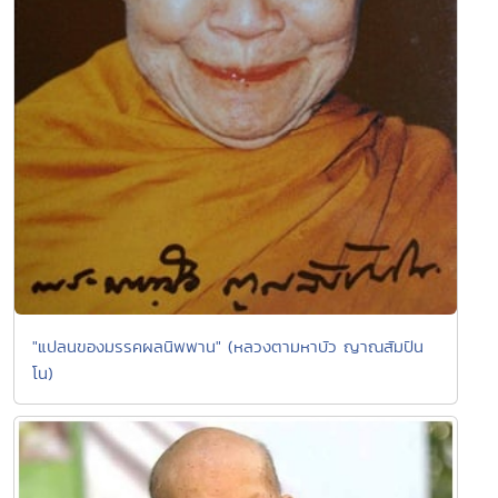
"แปลนของมรรคผลนิพพาน" (หลวงตามหาบัว ญาณสัมปัน
โน)