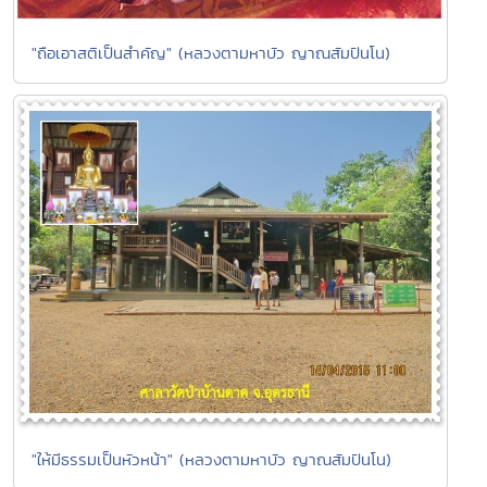
"ถือเอาสติเป็นสำคัญ" (หลวงตามหาบัว ญาณสัมปันโน)
"ให้มีธรรมเป็นหัวหน้า" (หลวงตามหาบัว ญาณสัมปันโน)