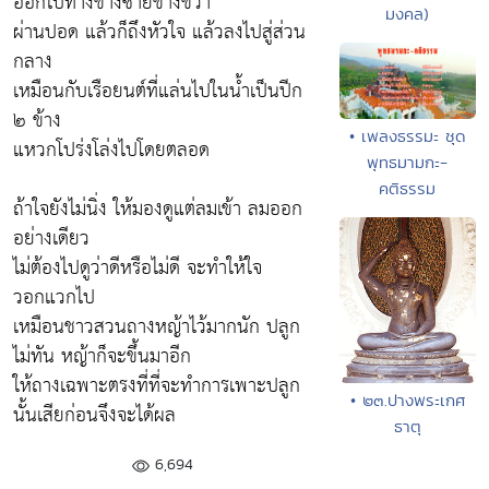
ออกไปทางข้างซ้ายข้างขวา
มงคล)
ผ่านปอด แล้วก็ถึงหัวใจ แล้วลงไปสู่ส่วน
กลาง
เหมือนกับเรือยนต์ที่แล่นไปในน้ำเป็นปีก
๒ ข้าง
• เพลงธรรมะ ชุด
แหวกโปร่งโล่งไปโดยตลอด
พุทธมามกะ-
คติธรรม
ถ้าใจยังไม่นิ่ง ให้มองดูแต่ลมเข้า ลมออก
อย่างเดียว
ไม่ต้องไปดูว่าดีหรือไม่ดี จะทำให้ใจ
วอกแวกไป
เหมือนชาวสวนถางหญ้าไว้มากนัก ปลูก
ไม่ทัน หญ้าก็จะขึ้นมาอีก
ให้ถางเฉพาะตรงที่ที่จะทำการเพาะปลูก
• ๒๓.ปางพระเกศ
นั้นเสียก่อนจึงจะได้ผล
ธาตุ
6,694