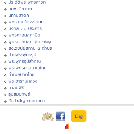
ประวัติพระพุทธสาวก
ทศชาติชาดก
นิทานชาดก
พุทธวจนในธรรมบท
มงคล ๓๘ ประการ
พุทธศาสนสุภาษิต
พุทธศาสนสุภาษิต ๖๒๑
สังเวชนียสถาน ๔ ตำบล
ปางพระพุทธรูป
พระพุทธรูปสำคัญ
พระพุทธศาสนาในไทย
ทำเนียบวัดไทย
พระอารามหลวง
ศาสนพิธี
อุปสมบทพิธี
วันสำคัญทางศาสนา
Eng