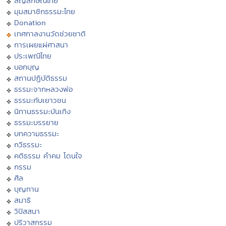
สัญลักษณ์ไทย
มุมสมาชิกธรรมะไทย
Donation
เทศกาลงานวัดช่วยชาติ
การเผยแผ่ศาสนา
ประเพณีไทย
บอกบุญ
สถานปฏิบัติธรรม
ธรรมะจากหลวงพ่อ
ธรรมะกับเยาวชน
นิทานธรรมะบันเทิง
ธรรมะบรรยาย
บทความธรรมะ
กวีธรรมะ
คติธรรม คำคม โดนใจ
กรรม
ศีล
บุญทาน
สมาธิ
วิปัสสนา
ปริวาสกรรม