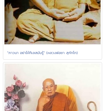
"ภาวนา อย่าให้กิเลสมันรู้" (หลวงพ่อชา สุภัทโท)