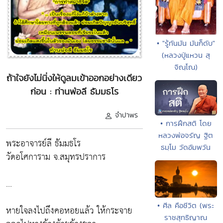
• "รู้ทันมัน มันก็ดับ"
(หลวงปู่แหวน สุ
จิณฺโณ)
ถ้าใจยังไม่นิ่งให้ดูลมเข้าออกอย่างเดียว
ก่อน : ท่านพ่อลี ธัมมธโร
จำปาพร
• การฝึกสติ โดย
หลวงพ่อจรัญ ฐิต
พระอาจารย์ลี ธัมมธโร
ธมฺโม วัดอัมพวัน
วัดอโศการาม จ.สมุทรปราการ
...
• ศีล คือชีวิต (พระ
หายใจลงไปถึงคอหอยแล้ว ให้กระจาย
ราชสุทธิญาณ