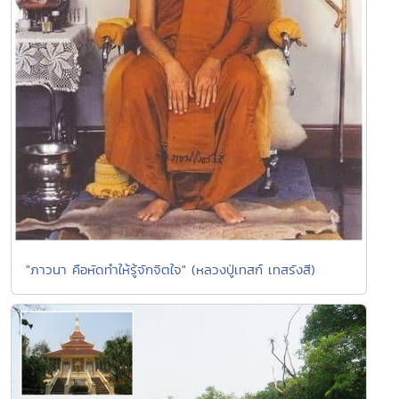
"ภาวนา คือหัดทำให้รู้จักจิตใจ" (หลวงปู่เทสก์ เทสรังสี)