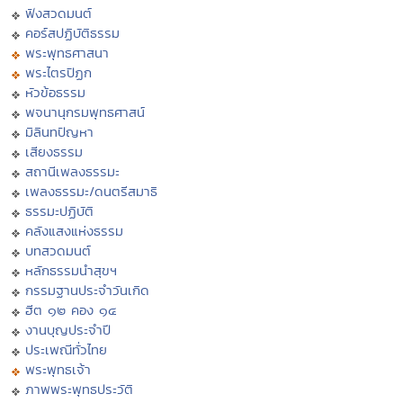
ฟังสวดมนต์
คอร์สปฏิบัติธรรม
พระพุทธศาสนา
พระไตรปิฏก
หัวข้อธรรม
พจนานุกรมพุทธศาสน์
มิลินทปัญหา
เสียงธรรม
สถานีเพลงธรรมะ
เพลงธรรมะ/ดนตรีสมาธิ
ธรรมะปฏิบัติ
คลังแสงแห่งธรรม
บทสวดมนต์
หลักธรรมนำสุขฯ
กรรมฐานประจำวันเกิด
ฮีต ๑๒ คอง ๑๔
งานบุญประจำปี
ประเพณีทั่วไทย
พระพุทธเจ้า
ภาพพระพุทธประวัติ