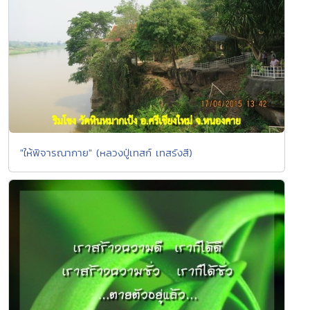
"ให้พิจารณากาย" (หลวงปู่เทสก์ เทสรังสี)