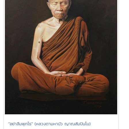
"อย่าลืมพุทโธ" (หลวงตามหาบัว ญาณสัมปันโน)