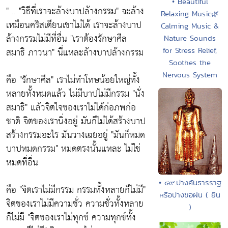
• Beautiful
" ..
"วิธีที่เราจะล้างบาปล้างกรรม"
จะล้าง
Relaxing Music🌿
เหมือนคริสเตียนเขาไม่ได้ เราจะล้างบาป
Calming Music &
ล้างกรรมไม่มีที่อื่น
"เราต้องรักษาศีล
Nature Sounds
สมาธิ ภาวนา"
นี่แหละล้างบาปล้างกรรม
for Stress Relief,
Soothes the
Nervous System
คือ
"รักษาศีล"
เราไม่ทำโทษน้อยใหญ่ทั้ง
หลายทั้งหมดแล้ว ไม่มีบาปไม่มีกรรม
"นั่ง
สมาธิ"
แล้วจิตใจของเราไม่ได้ก่อภพก่อ
ชาติ จิตของเรานิ่งอยู่ มันก็ไม่ได้สร้างบาป
สร้างกรรมอะไร มันวางเฉยอยู่
"มันก็หมด
บาปหมดกรรม"
หมดตรงนั้นแหละ ไม่ใช่
หมดที่อื่น
• ๔๙.ปางคันธารราฐ
คือ
"จิตเราไม่มีกรรม กรรมทั้งหลายก็ไม่มี"
หรือปางขอฝน ( ยืน
จิตของเราไม่มีความชั่ว ความชั่วทั้งหลาย
)
ก็ไม่มี
"จิตของเราไม่ทุกข์ ความทุกข์ทั้ง