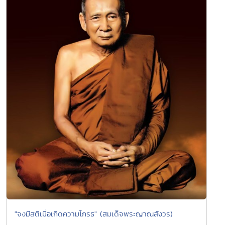
"จงมีสติเมื่อเกิดความโกรธ" (สมเด็จพระญาณสังวร)