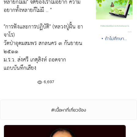
หลายก็ไม่มี"
จิตของเราไม่อยาก ความ
อยากทั้งหลายก็ไม่มี .. "
"การฟังและการปฏิบัติ" (หลวงปู่ฝั้น อา
จาโร)
• ถ้าไม่ศึกษา...
วัดป่าอุดมสมพร สกลนคร ๓ กันยายน
๒๕๑๑
ม.ร.ว. ส่งศรี เกตุสิงห์ ถอดจาก
แถบบันทึกเสียง
6,697
#เนื้อหาที่เกี่ยวข้อง