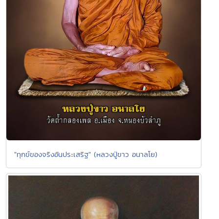
"ทุกข์ของจริงอันประเสริฐ" (หลวงปู่ขาว อนาลโย)