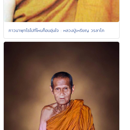
ภาวนาพุทโธไปที่ไหนก็อบอุ่นใจ : หลวงปู่เหรียญ วรลาโภ