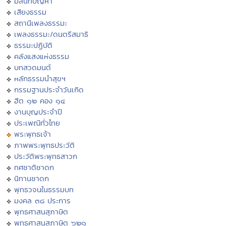
มิลินทปัญหา
เสียงธรรม
สถานีเพลงธรรมะ
เพลงธรรมะ/ดนตรีสมาธิ
ธรรมะปฏิบัติ
คลังแสงแห่งธรรม
บทสวดมนต์
หลักธรรมนำสุขฯ
กรรมฐานประจำวันเกิด
ฮีต ๑๒ คอง ๑๔
งานบุญประจำปี
ประเพณีทั่วไทย
พระพุทธเจ้า
ภาพพระพุทธประวัติ
ประวัติพระพุทธสาวก
ทศชาติชาดก
นิทานชาดก
พุทธวจนในธรรมบท
มงคล ๓๘ ประการ
พุทธศาสนสุภาษิต
พุทธศาสนสุภาษิต ๖๒๑