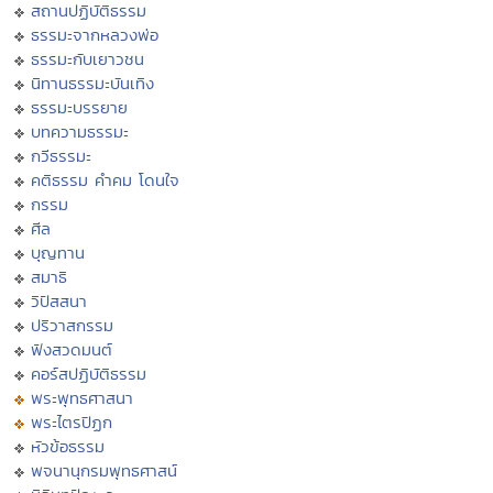
สถานปฏิบัติธรรม
ธรรมะจากหลวงพ่อ
ธรรมะกับเยาวชน
นิทานธรรมะบันเทิง
ธรรมะบรรยาย
บทความธรรมะ
กวีธรรมะ
คติธรรม คำคม โดนใจ
กรรม
ศีล
บุญทาน
สมาธิ
วิปัสสนา
ปริวาสกรรม
ฟังสวดมนต์
คอร์สปฏิบัติธรรม
พระพุทธศาสนา
พระไตรปิฏก
หัวข้อธรรม
พจนานุกรมพุทธศาสน์