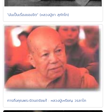
"มันเป็นเรื่องของจิต" (หลวงปู่ชา สุภัทโท)
การถึงคุณพระรัตนตรัยแท้ : หลวงปู่เหรียญ วรลาโภ