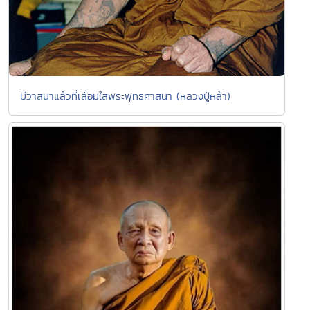
มีวาสนาแล้วที่เลื่อมใสพระพุทธศาสนา (หลวงปู่หล้า)