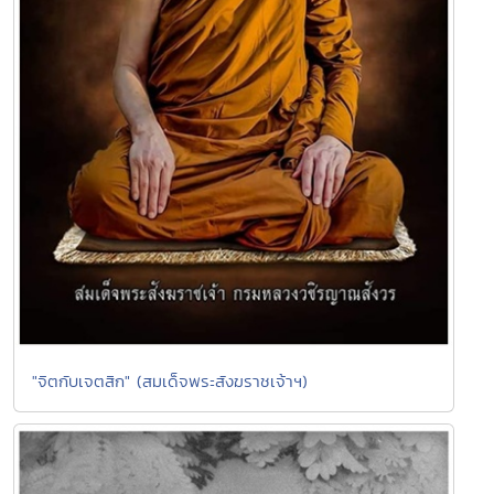
"จิตกับเจตสิก" (สมเด็จพระสังฆราชเจ้าฯ)