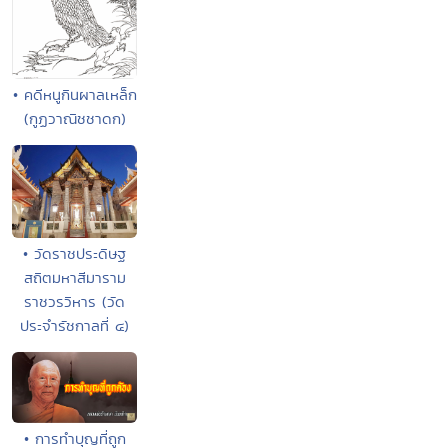
• คดีหนูกินผาลเหล็ก
(กูฏวาณิชชาดก)
• วัดราชประดิษฐ
สถิตมหาสีมาราม
ราชวรวิหาร (วัด
ประจำรัชกาลที่ ๔)
• การทำบุญที่ถูก