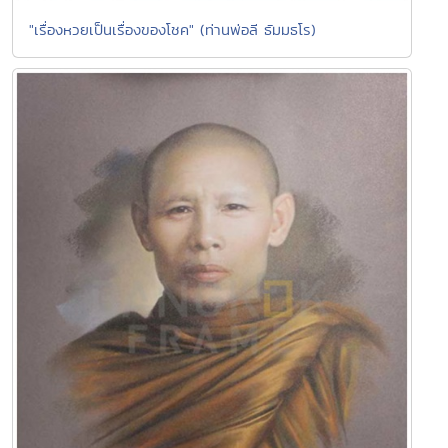
"เรื่องหวยเป็นเรื่องของโชค" (ท่านพ่อลี ธัมมธโร)