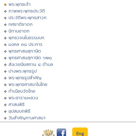
พระพุทธเจ้า
ภาพพระพุทธประวัติ
ประวัติพระพุทธสาวก
ทศชาติชาดก
นิทานชาดก
พุทธวจนในธรรมบท
มงคล ๓๘ ประการ
พุทธศาสนสุภาษิต
พุทธศาสนสุภาษิต ๖๒๑
สังเวชนียสถาน ๔ ตำบล
ปางพระพุทธรูป
พระพุทธรูปสำคัญ
พระพุทธศาสนาในไทย
ทำเนียบวัดไทย
พระอารามหลวง
ศาสนพิธี
อุปสมบทพิธี
วันสำคัญทางศาสนา
Eng