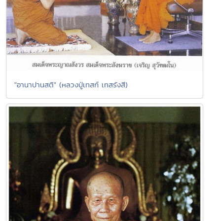
"อานาปานสติ" (หลวงปู่เทสก์ เทสรังสี)