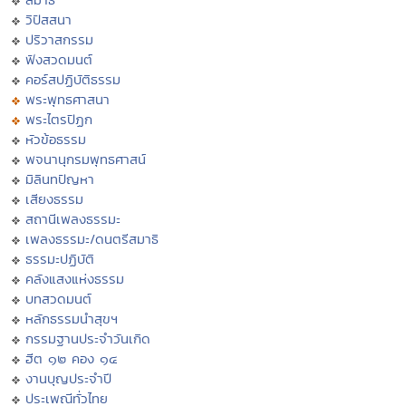
วิปัสสนา
ปริวาสกรรม
ฟังสวดมนต์
คอร์สปฏิบัติธรรม
พระพุทธศาสนา
พระไตรปิฏก
หัวข้อธรรม
พจนานุกรมพุทธศาสน์
มิลินทปัญหา
เสียงธรรม
สถานีเพลงธรรมะ
เพลงธรรมะ/ดนตรีสมาธิ
ธรรมะปฏิบัติ
คลังแสงแห่งธรรม
บทสวดมนต์
หลักธรรมนำสุขฯ
กรรมฐานประจำวันเกิด
ฮีต ๑๒ คอง ๑๔
งานบุญประจำปี
ประเพณีทั่วไทย