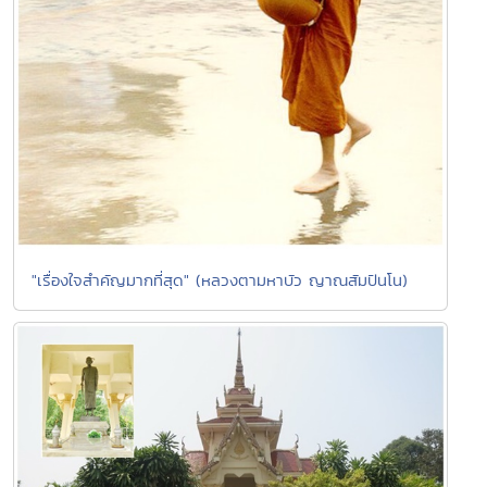
"เรื่องใจสำคัญมากที่สุด" (หลวงตามหาบัว ญาณสัมปันโน)