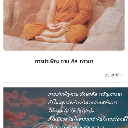
การบำเพ็ญ ทาน ศีล ภาวนา
ลูกโป่ง