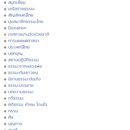
สมุดเยี่ยม
เครือข่ายธรรมะ
สัญลักษณ์ไทย
มุมสมาชิกธรรมะไทย
Donation
เทศกาลงานวัดช่วยชาติ
การเผยแผ่ศาสนา
ประเพณีไทย
บอกบุญ
สถานปฏิบัติธรรม
ธรรมะจากหลวงพ่อ
ธรรมะกับเยาวชน
นิทานธรรมะบันเทิง
ธรรมะบรรยาย
บทความธรรมะ
กวีธรรมะ
คติธรรม คำคม โดนใจ
กรรม
ศีล
บุญทาน
สมาธิ