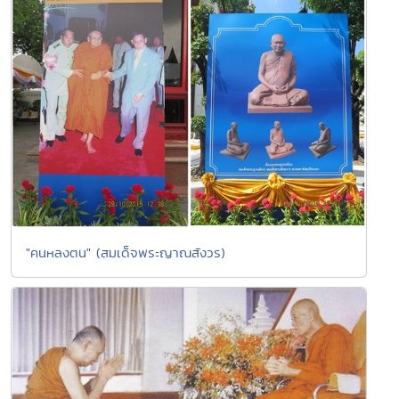
"คนหลงตน" (สมเด็จพระญาณสังวร)