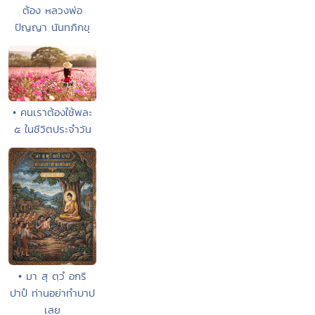
ต้อง หลวงพ่อ
ปัญญา นันทภิกขุ
• คนเราต้องใช้พละ
๕ ในชีวิตประจำวัน
• มา สุ ตฺวํ อกริ
ปาปํ ท่านอย่าทำบาป
เลย