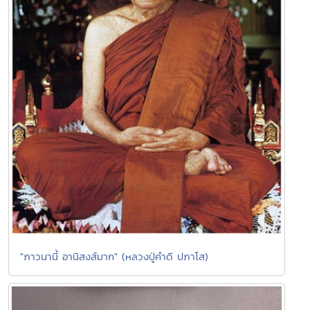
"ภาวนานี้ อานิสงส์มาก" (หลวงปู่คำดี ปภาโส)