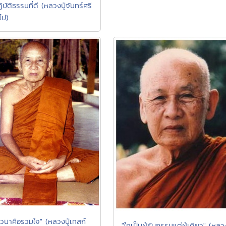
บัติธรรมที่ดี (หลวงปู่จันทร์ศรี
โป)
าวนาคือรวมใจ" (หลวงปู่เทสก์
"ใจเป็นผู้รับกรรมแต่ผู้เดียว" (หลวง