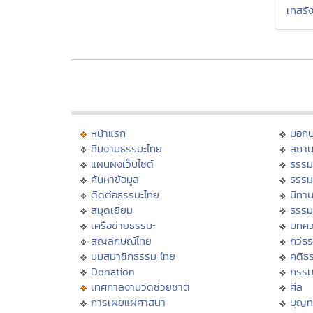
เทสรัง
หน้าแรก
บอก
ทีมงานธรรมะไทย
สถาน
แผนผังเว็บไซต์
ธรรม
ค้นหาข้อมูล
ธรรม
ติดต่อธรรมะไทย
นิทาน
สมุดเยี่ยม
ธรรม
เครือข่ายธรรมะ
บทคว
สัญลักษณ์ไทย
กวีธ
มุมสมาชิกธรรมะไทย
คติธ
Donation
กรร
เทศกาลงานวัดช่วยชาติ
ศีล
การเผยแผ่ศาสนา
บุญท