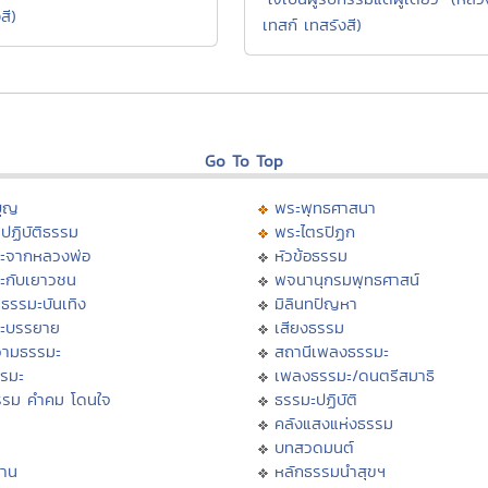
สี)
เทสก์ เทสรังสี)
Go To Top
บุญ
พระพุทธศาสนา
ปฏิบัติธรรม
พระไตรปิฏก
ะจากหลวงพ่อ
หัวข้อธรรม
ะกับเยาวชน
พจนานุกรมพุทธศาสน์
ธรรมะบันเทิง
มิลินทปัญหา
ะบรรยาย
เสียงธรรม
ามธรรมะ
สถานีเพลงธรรมะ
รรมะ
เพลงธรรมะ/ดนตรีสมาธิ
รรม คำคม โดนใจ
ธรรมะปฏิบัติ
ม
คลังแสงแห่งธรรม
บทสวดมนต์
าน
หลักธรรมนำสุขฯ