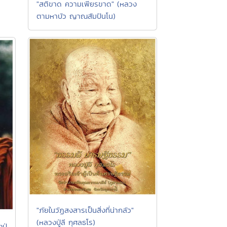
"สติขาด ความเพียรขาด" (หลวง
ตามหาบัว ญาณสัมปันโน)
"ภัยในวัฏสงสารเป็นสิ่งที่น่ากลัว"
(หลวงปู่ลี กุศลธโร)
ปู่