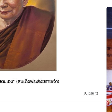
ยตนเอง" (สมเด็จพระสังฆราชเจ้า)
วิริยะ12