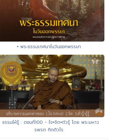
• พระธรรมเทศนาในวันออกพรรษา
• ธรรมให้รู้ : ตอนที่100 - ใจ•จิต•ตัวรู้ โดย พระมหาว
รพรต กิตติวโร