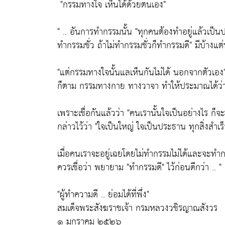
"กรรมทางใจ เห็นได้ด้วยตนเอง"
" .. อันการทำกรรมนั้น
"ทุกคนต้องทำอยู่แล้วเป็น
ทำกรรมชั่ว ถ้าไม่ทำกรรมชั่วก็ทำกรรมดี"
มีบ้างแต่
"แต่กรรมทางใจนั้นแลเห็นกันไม่ได้ นอกจากตัวเอง
ก็ตาม กรรมทางกาย ทางวาจา ทำให้ประมาณได้ว
เพราะเชื่อกันแล้วว่า
"คนเรานั้นใจเป็นอย่างไร ก
กล่าวไว้ว่า
"ใจเป็นใหญ่ ใจเป็นประธาน ทุกสิ่งสำเร็
เมื่อคนเราจะอยู่เฉยโดยไม่ทำกรรมไม่ได้และจะทำก
ควรเชื่อว่า พยายาม
"ทำกรรมดี"
ไว้ก่อนดีกว่า .. "
"ผู้ทำความดี .. ย่อมได้ที่พึ่ง"
สมเด็จพระสังฆราชเจ้า กรมหลวงวชิรญาณสังวร
๑ มกราคม ๒๕๒๖