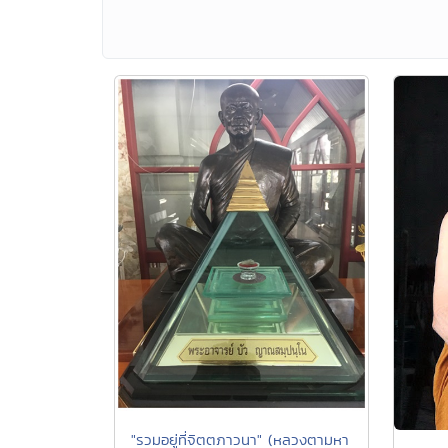
"รวมอยู่ที่จิตตภาวนา" (หลวงตามหา