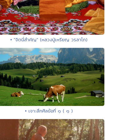
• "จิตนี่สำคัญ" (หลวงปู่เหรียญ วรลาโภ)
• เจาะลึกศีลข้อที่ ๑ ( ๑ )