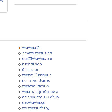
พระพุทธเจ้า
ภาพพระพุทธประวัติ
ประวัติพระพุทธสาวก
ทศชาติชาดก
นิทานชาดก
พุทธวจนในธรรมบท
มงคล ๓๘ ประการ
พุทธศาสนสุภาษิต
พุทธศาสนสุภาษิต ๖๒๑
สังเวชนียสถาน ๔ ตำบล
ปางพระพุทธรูป
พระพุทธรูปสำคัญ