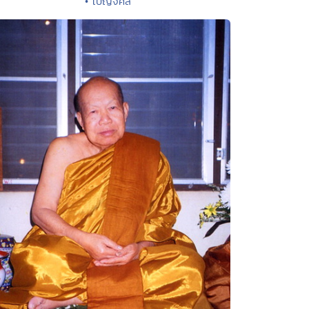
• เบญจศีล