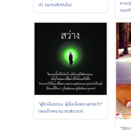
การปฏิ
บัว ญาณสัมปันโน)
จนฺทที
"ผู้ใดเห็นธรรม ผู้นั้นเห็นพระพุทธเจ้า"
(สมเด็จพระญาณสังวรฯ)
"วิธีภ