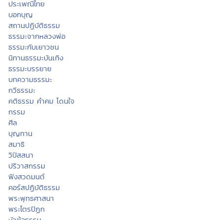
ประเพณีไทย
บอกบุญ
สถานปฏิบัติธรรม
ธรรมะจากหลวงพ่อ
ธรรมะกับเยาวชน
นิทานธรรมะบันเทิง
ธรรมะบรรยาย
บทความธรรมะ
กวีธรรมะ
คติธรรม คำคม โดนใจ
กรรม
ศีล
บุญทาน
สมาธิ
วิปัสสนา
ปริวาสกรรม
ฟังสวดมนต์
คอร์สปฏิบัติธรรม
พระพุทธศาสนา
พระไตรปิฏก
หัวข้อธรรม