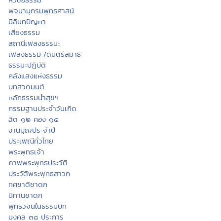
พจนานุกรมพุทธศาสน์
มิลินทปัญหา
เสียงธรรม
สถานีเพลงธรรมะ
เพลงธรรมะ/ดนตรีสมาธิ
ธรรมะปฏิบัติ
คลังแสงแห่งธรรม
บทสวดมนต์
หลักธรรมนำสุขฯ
กรรมฐานประจำวันเกิด
ฮีต ๑๒ คอง ๑๔
งานบุญประจำปี
ประเพณีทั่วไทย
พระพุทธเจ้า
ภาพพระพุทธประวัติ
ประวัติพระพุทธสาวก
ทศชาติชาดก
นิทานชาดก
พุทธวจนในธรรมบท
มงคล ๓๘ ประการ