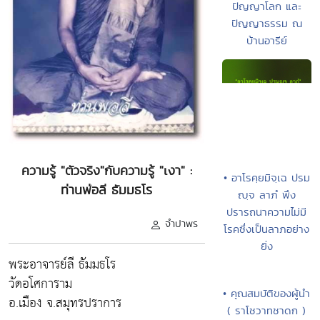
ปัญญาโลก และ
ปัญญาธรรม ณ
บ้านอารีย์
ความรู้ "ตัวจริง"กับความรู้ "เงา" :
• อาโรคฺยมิจฺเฉ ปรม
ท่านพ่อลี ธัมมธโร
ญฺจ ลาภํ พึง
ปรารถนาความไม่มี
จำปาพร
โรคซึ่งเป็นลาภอย่าง
ยิ่ง
พระอาจารย์ลี ธัมมธโร
วัดอโศการาม
• คุณสมบัติของผู้นำ
อ.เมือง จ.สมุทรปราการ
( ราโชวาทชาดก )