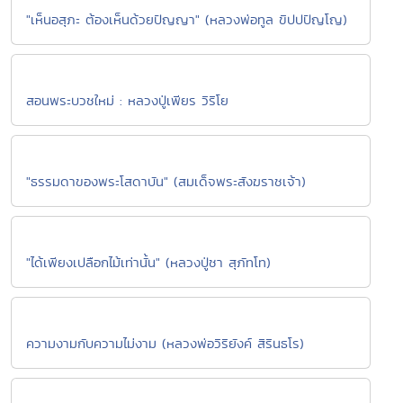
"เห็นอสุภะ ต้องเห็นด้วยปัญญา" (หลวงพ่อทูล ขิปปปัญโญ)
สอนพระบวชใหม่ : หลวงปู่เพียร วิริโย
"ธรรมดาของพระโสดาบัน" (สมเด็จพระสังฆราชเจ้า)
"ได้เพียงเปลือกไม้เท่านั้น" (หลวงปู่ชา สุภัทโท)
ความงามกับความไม่งาม (หลวงพ่อวิริยังค์ สิรินธโร)