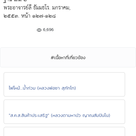
พระอาจารย์ลี ธัมมธโร. มกราคม,
๒๕๕๓. หน้า ๑๒๗-๑๒๘
6,696
#เนื้อหาที่เกี่ยวข้อง
ไฟไหม้...น้ำท่วม (หลวงพ่อชา สุภัทโท)
"ส.ค.ส.สินค้าประเสริฐ" (หลวงตามหาบัว ญาณสัมปันโน)