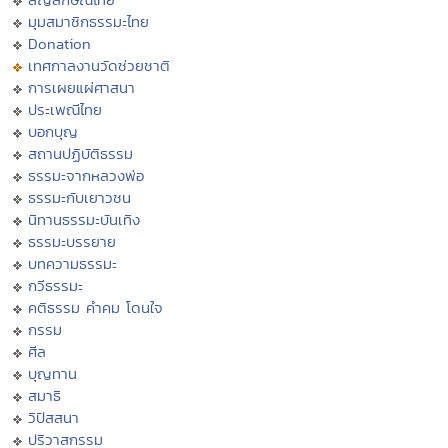
มุมสมาชิกธรรมะไทย
Donation
เทศกาลงานวัดช่วยชาติ
การเผยแผ่ศาสนา
ประเพณีไทย
บอกบุญ
สถานปฏิบัติธรรม
ธรรมะจากหลวงพ่อ
ธรรมะกับเยาวชน
นิทานธรรมะบันเทิง
ธรรมะบรรยาย
บทความธรรมะ
กวีธรรมะ
คติธรรม คำคม โดนใจ
กรรม
ศีล
บุญทาน
สมาธิ
วิปัสสนา
ปริวาสกรรม