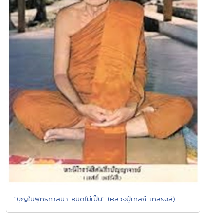
"บุญในพุทธศาสนา หมดไม่เป็น" (หลวงปู่เทสก์ เทสรังสี)