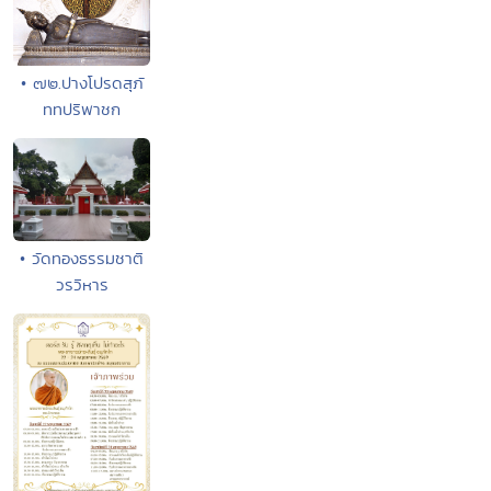
• ๗๒.ปางโปรดสุภั
ททปริพาชก
• วัดทองธรรมชาติ
วรวิหาร