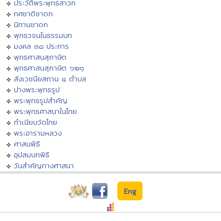
ประวัติพระพุทธสาวก
ทศชาติชาดก
นิทานชาดก
พุทธวจนในธรรมบท
มงคล ๓๘ ประการ
พุทธศาสนสุภาษิต
พุทธศาสนสุภาษิต ๖๒๑
สังเวชนียสถาน ๔ ตำบล
ปางพระพุทธรูป
พระพุทธรูปสำคัญ
พระพุทธศาสนาในไทย
ทำเนียบวัดไทย
พระอารามหลวง
ศาสนพิธี
อุปสมบทพิธี
วันสำคัญทางศาสนา
Eng