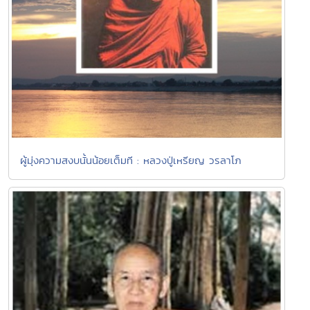
ผู้มุ่งความสงบนั้นน้อยเต็มที : หลวงปู่เหรียญ วรลาโภ