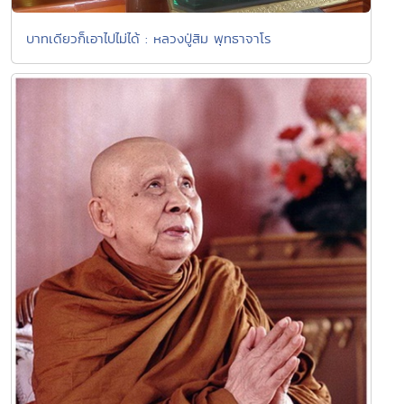
บาทเดียวก็เอาไปไม่ได้ : หลวงปู่สิม พุทธาจาโร