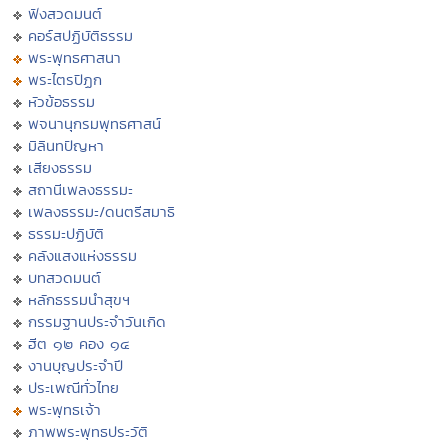
ฟังสวดมนต์
คอร์สปฏิบัติธรรม
พระพุทธศาสนา
พระไตรปิฏก
หัวข้อธรรม
พจนานุกรมพุทธศาสน์
มิลินทปัญหา
เสียงธรรม
สถานีเพลงธรรมะ
เพลงธรรมะ/ดนตรีสมาธิ
ธรรมะปฏิบัติ
คลังแสงแห่งธรรม
บทสวดมนต์
หลักธรรมนำสุขฯ
กรรมฐานประจำวันเกิด
ฮีต ๑๒ คอง ๑๔
งานบุญประจำปี
ประเพณีทั่วไทย
พระพุทธเจ้า
ภาพพระพุทธประวัติ