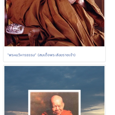
"พรหมวิหารธรรม" (สมเด็จพระสังฆราชเจ้า)