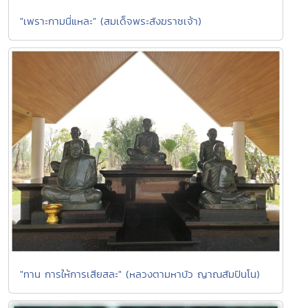
"เพราะกามนี่แหละ" (สมเด็จพระสังฆราชเจ้า)
"ทาน การให้การเสียสละ" (หลวงตามหาบัว ญาณสัมปันโน)