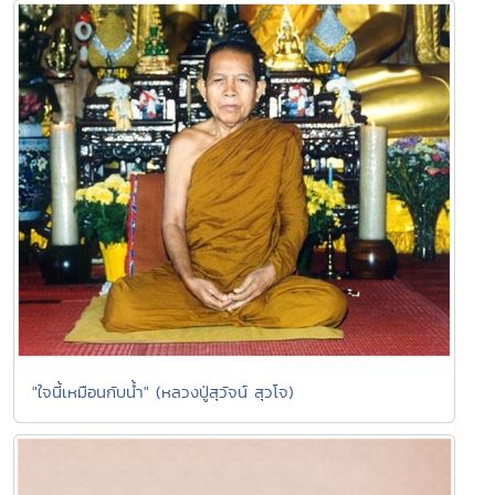
"ใจนี้เหมือนกับน้ำ" (หลวงปู่สุวัจน์ สุวโจ)