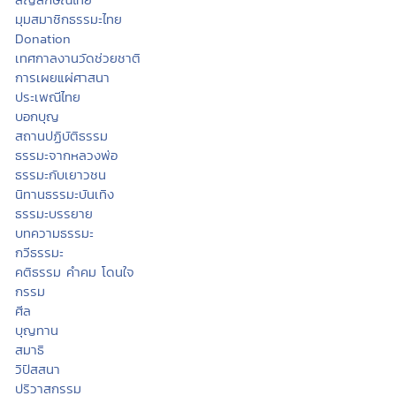
มุมสมาชิกธรรมะไทย
Donation
เทศกาลงานวัดช่วยชาติ
การเผยแผ่ศาสนา
ประเพณีไทย
บอกบุญ
สถานปฏิบัติธรรม
ธรรมะจากหลวงพ่อ
ธรรมะกับเยาวชน
นิทานธรรมะบันเทิง
ธรรมะบรรยาย
บทความธรรมะ
กวีธรรมะ
คติธรรม คำคม โดนใจ
กรรม
ศีล
บุญทาน
สมาธิ
วิปัสสนา
ปริวาสกรรม