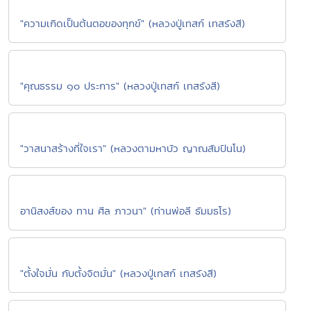
"ความเกิดเป็นต้นตอของทุกข์" (หลวงปู่เทสก์ เทสรังสี)
"คุณธรรม ๑๐ ประการ" (หลวงปู่เทสก์ เทสรังสี)
"วาสนาสร้างที่ใจเรา" (หลวงตามหาบัว ญาณสัมปันโน)
อานิสงส์ของ ทาน ศีล ภาวนา" (ท่านพ่อลี ธัมมธโร)
"ตั้งใจมั่น กับตั้งจิตมั่น" (หลวงปู่เทสก์ เทสรังสี)