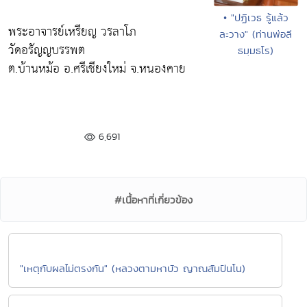
• "ปฏิเวธ รู้แล้ว
พระอาจารย์เหรียญ วรลาโภ
ละวาง" (ท่านพ่อลี
วัดอรัญญบรรพต
ธมฺมธโร)
ต.บ้านหม้อ อ.ศรีเชียงใหม่ จ.หนองคาย
6,691
#เนื้อหาที่เกี่ยวข้อง
"เหตุกับผลไม่ตรงกัน" (หลวงตามหาบัว ญาณสัมปันโน)