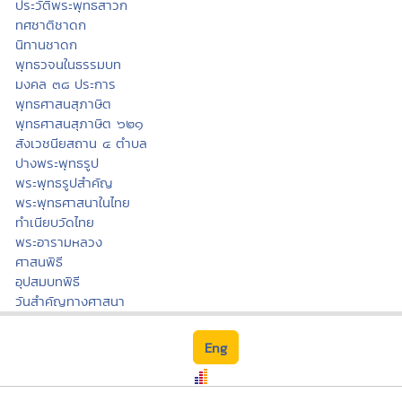
ประวัติพระพุทธสาวก
ทศชาติชาดก
นิทานชาดก
พุทธวจนในธรรมบท
มงคล ๓๘ ประการ
พุทธศาสนสุภาษิต
พุทธศาสนสุภาษิต ๖๒๑
สังเวชนียสถาน ๔ ตำบล
ปางพระพุทธรูป
พระพุทธรูปสำคัญ
พระพุทธศาสนาในไทย
ทำเนียบวัดไทย
พระอารามหลวง
ศาสนพิธี
อุปสมบทพิธี
วันสำคัญทางศาสนา
Eng