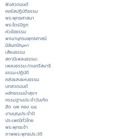
ฟังสวดมนต์
คอร์สปฏิบัติธรรม
พระพุทธศาสนา
พระไตรปิฏก
หัวข้อธรรม
พจนานุกรมพุทธศาสน์
มิลินทปัญหา
เสียงธรรม
สถานีเพลงธรรมะ
เพลงธรรมะ/ดนตรีสมาธิ
ธรรมะปฏิบัติ
คลังแสงแห่งธรรม
บทสวดมนต์
หลักธรรมนำสุขฯ
กรรมฐานประจำวันเกิด
ฮีต ๑๒ คอง ๑๔
งานบุญประจำปี
ประเพณีทั่วไทย
พระพุทธเจ้า
ภาพพระพุทธประวัติ