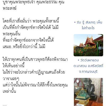
บูชาคุณพระพุทธเจ้า คุณพระธรรม คุณ
พระสงฆ์
โดยที่เราเชื่อมั่นว่า พระคุณทั้งสามนี้
• รับ รู้ สังเกตุ เห็น
เป็นที่พึ่งกำจัดทุกข์ทางจิตใจได้ ไม่มี
ไม่ทำอะไร
พระคุณอื่น
ที่จะกำจัดทุกข์ออกจากจิตใจนี้ได้
เสมอ..หรือยิ่งไปกว่านี้..ไม่มี
ให้เราทุกคนที่เป็นชาวพุทธก็ต้องพิจารณา
• วัดวังผาแดง
ให้เห็นอย่างนี้
ต.นาสวน อ.ศรีสวัสดิ์
ไม่ใช่ว่าจะไปกล่าวคำปฏิญาณตนถึงด้วย
จ.กาญจนบุรี
วาจาเฉยๆ
แต่ว่าใจนั้นไม่พิจารณาให้ลึกซึ้งในพระคุณ
เหล่านั้น
....