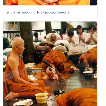
อานุภาพท่านขุนด่าน โดยหลวงพ่อฤาษีลิงดำ