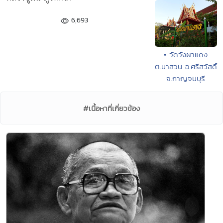
6,693
• วัดวังผาแดง
ต.นาสวน อ.ศรีสวัสดิ์
จ.กาญจนบุรี
#เนื้อหาที่เกี่ยวข้อง