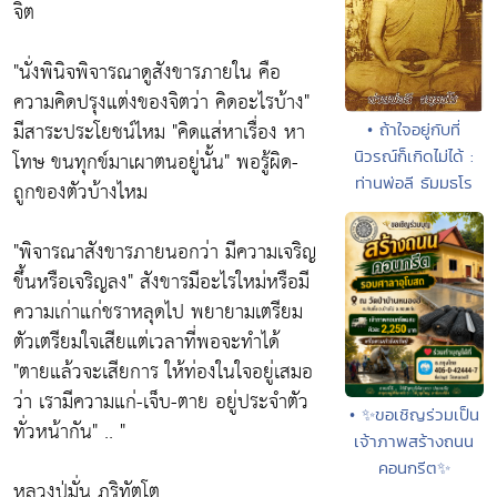
จิต
"นั่งพินิจพิจารณาดูสังขารภายใน คือ
ความคิดปรุงแต่งของจิตว่า คิดอะไรบ้าง"
มีสาระประโยชน์ไหม
"คิดแส่หาเรื่อง หา
• ถ้าใจอยู่กับที่
นิวรณ์ก็เกิดไม่ได้ :
โทษ ขนทุกข์มาเผาตนอยู่นั้น"
พอรู้ผิด-
ท่านพ่อลี ธัมมธโร
ถูกของตัวบ้างไหม
"พิจารณาสังขารภายนอกว่า มีความเจริญ
ขึ้นหรือเจริญลง"
สังขารมีอะไรใหม่หรือมี
ความเก่าแก่ชราหลุดไป พยายามเตรียม
ตัวเตรียมใจเสียแต่เวลาที่พอจะทำได้
"ตายแล้วจะเสียการ ให้ท่องในใจอยู่เสมอ
ว่า เรามีความแก่-เจ็บ-ตาย อยู่ประจำตัว
• ✨ขอเชิญร่วมเป็น
ทั่วหน้ากัน"
.. "
เจ้าภาพสร้างถนน
คอนกรีต✨
หลวงปู่มั่น ภูริทัตโต