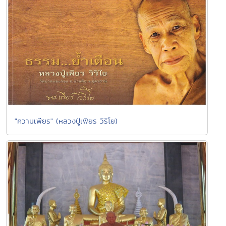
"ความเพียร" (หลวงปู่เพียร วิริโย)