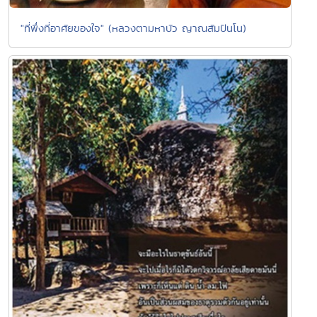
"ที่พึ่งที่อาศัยของใจ" (หลวงตามหาบัว ญาณสัมปันโน)