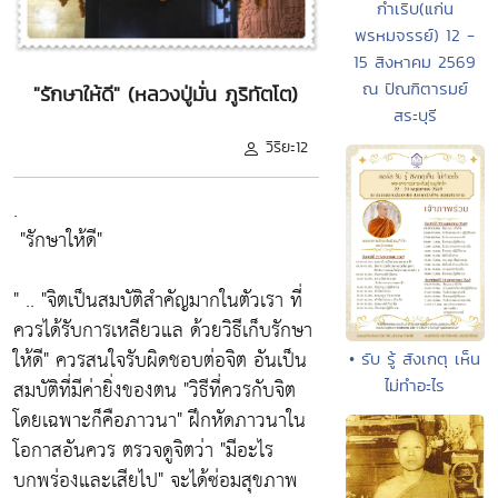
กำเริบ(แก่น
พรหมจรรย์) 12 -
15 สิงหาคม 2569
ณ ปัณฑิตารมย์
"รักษาให้ดี" (หลวงปู่มั่น ภูริทัตโต)
สระบุรี
วิริยะ12
.
"รักษาให้ดี"
" ..
"จิตเป็นสมบัติสำคัญมากในตัวเรา ที่
ควรได้รับการเหลียวแล ด้วยวิธีเก็บรักษา
ให้ดี"
ควรสนใจรับผิดชอบต่อจิต อันเป็น
• รับ รู้ สังเกตุ เห็น
สมบัติที่มีค่ายิ่งของตน
"วิธีที่ควรกับจิต
ไม่ทำอะไร
โดยเฉพาะก็คือภาวนา"
ฝึกหัดภาวนาใน
โอกาสอันควร ตรวจดูจิตว่า
"มีอะไร
บกพร่องและเสียไป"
จะได้ซ่อมสุขภาพ