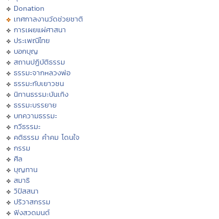
Donation
เทศกาลงานวัดช่วยชาติ
การเผยแผ่ศาสนา
ประเพณีไทย
บอกบุญ
สถานปฏิบัติธรรม
ธรรมะจากหลวงพ่อ
ธรรมะกับเยาวชน
นิทานธรรมะบันเทิง
ธรรมะบรรยาย
บทความธรรมะ
กวีธรรมะ
คติธรรม คำคม โดนใจ
กรรม
ศีล
บุญทาน
สมาธิ
วิปัสสนา
ปริวาสกรรม
ฟังสวดมนต์