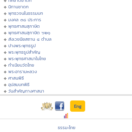
ทศชาติชาดก
นิทานชาดก
พุทธวจนในธรรมบท
มงคล ๓๘ ประการ
พุทธศาสนสุภาษิต
พุทธศาสนสุภาษิต ๖๒๑
สังเวชนียสถาน ๔ ตำบล
ปางพระพุทธรูป
พระพุทธรูปสำคัญ
พระพุทธศาสนาในไทย
ทำเนียบวัดไทย
พระอารามหลวง
ศาสนพิธี
อุปสมบทพิธี
วันสำคัญทางศาสนา
Eng
ธรรมะไทย