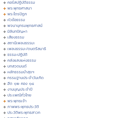
คอร์สปฏิบัติธรรม
พระพุทธศาสนา
พระไตรปิฏก
หัวข้อธรรม
พจนานุกรมพุทธศาสน์
มิลินทปัญหา
เสียงธรรม
สถานีเพลงธรรมะ
เพลงธรรมะ/ดนตรีสมาธิ
ธรรมะปฏิบัติ
คลังแสงแห่งธรรม
บทสวดมนต์
หลักธรรมนำสุขฯ
กรรมฐานประจำวันเกิด
ฮีต ๑๒ คอง ๑๔
งานบุญประจำปี
ประเพณีทั่วไทย
พระพุทธเจ้า
ภาพพระพุทธประวัติ
ประวัติพระพุทธสาวก