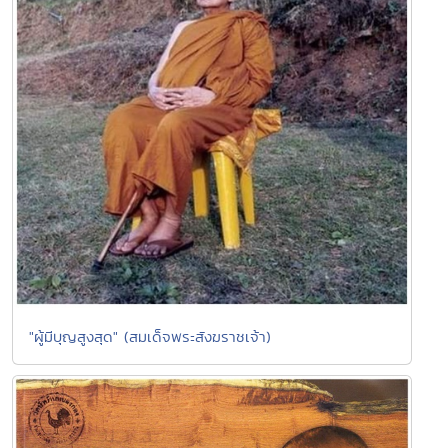
"ผู้มีบุญสูงสุด" (สมเด็จพระสังฆราชเจ้า)