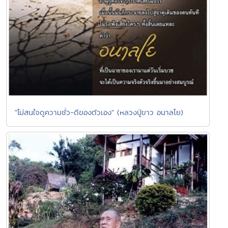
"ไม่สนใจดูความชั่ว-ดีของตัวเอง" (หลวงปู่ขาว อนาลโย)