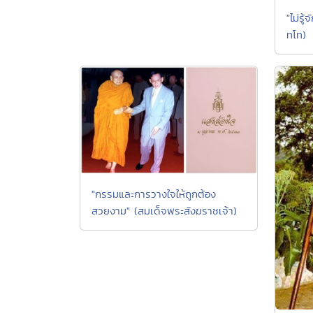
"ไม่รู
ทโท)
"กรรมและการวางใจให้ถูกต้อง
สวยงาม" (สมเด็จพระสังฆราชเจ้า)