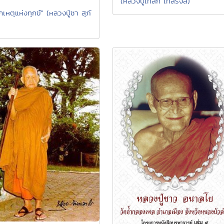
(หลวงปู่เทสก์ เทสรังสี)
้จักเหตุแห่งทุกข์" (หลวงปู่ชา สุภั