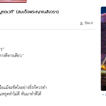
ญญูกตเวที" (สมเด็จพระญาณสังวรฯ)
วิริยะ11
วร”
“ทางดีทางเดียว”
ือแม้จะขัดใจอย่างยิ่งก็ควรทำ
ุณหยุดทำไม่ดี หันมาทำดีได้
• 