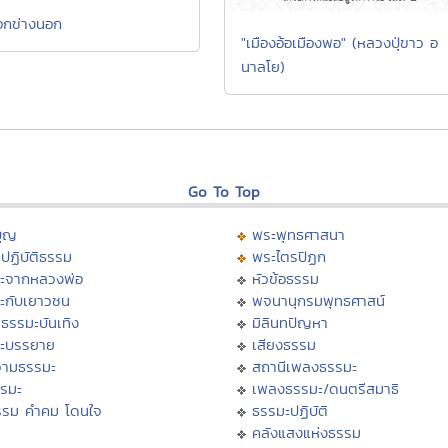
ออกข่างนอก
"เมืองอ้อเมืองพอ" (หลวงปุ่ขาว อ
นาลโย)
Go To Top
บุญ
พระพุทธศาสนา
ปฏิบัติธรรม
พระไตรปิฏก
ะจากหลวงพ่อ
หัวข้อธรรม
ะกับเยาวชน
พจนานุกรมพุทธศาสน์
ธรรมะบันเทิง
มิลินทปัญหา
ะบรรยาย
เสียงธรรม
ามธรรมะ
สถานีเพลงธรรมะ
รรมะ
เพลงธรรมะ/ดนตรีสมาธิ
รรม คำคม โดนใจ
ธรรมะปฏิบัติ
ม
คลังแสงแห่งธรรม