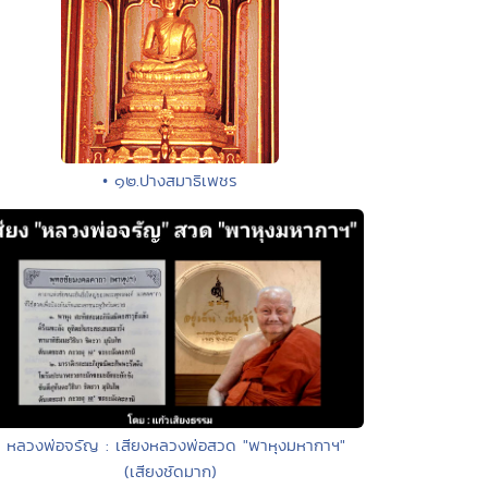
• ๑๒.ปางสมาธิเพชร
• หลวงพ่อจรัญ : เสียงหลวงพ่อสวด "พาหุงมหากาฯ"
(เสียงชัดมาก)