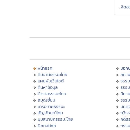
..จิต
หน้าแรก
บอก
ทีมงานธรรมะไทย
สถาน
แผนผังเว็บไซต์
ธรรม
ค้นหาข้อมูล
ธรรม
ติดต่อธรรมะไทย
นิทาน
สมุดเยี่ยม
ธรรม
เครือข่ายธรรมะ
บทคว
สัญลักษณ์ไทย
กวีธ
มุมสมาชิกธรรมะไทย
คติธ
Donation
กรร