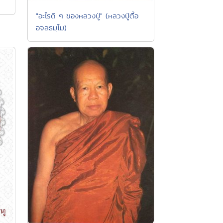
"อะไรดี ๆ ของหลวงปู่" (หลวงปู่ตื้อ
อจลธมฺโม)