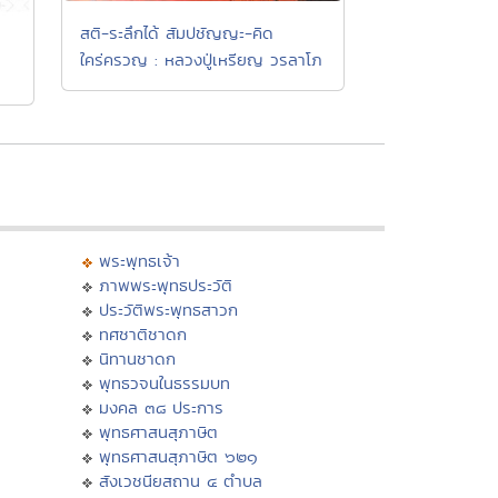
สติ-ระลึกได้ สัมปชัญญะ-คิด
ใคร่ครวญ : หลวงปู่เหรียญ วรลาโภ
พระพุทธเจ้า
ภาพพระพุทธประวัติ
ประวัติพระพุทธสาวก
ทศชาติชาดก
นิทานชาดก
พุทธวจนในธรรมบท
มงคล ๓๘ ประการ
พุทธศาสนสุภาษิต
พุทธศาสนสุภาษิต ๖๒๑
สังเวชนียสถาน ๔ ตำบล