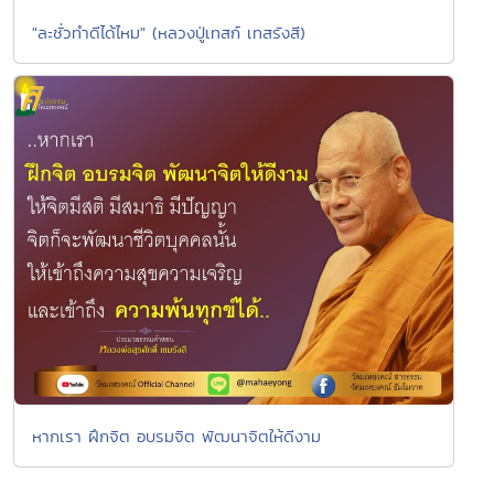
"ละชั่วทำดีได้ไหม" (หลวงปู่เทสก์ เทสรังสี)
หากเรา ฝึกจิต อบรมจิต พัฒนาจิตให้ดีงาม