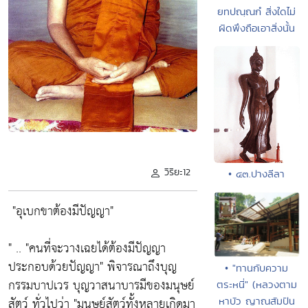
ยทปณฺณกํ สิ่งใดไม่
ผิดพึงถือเอาสิ่งนั้น
วิริยะ12
• ๔๓.ปางลีลา
"อุเบกขาต้องมีปัญญา"
" ..
"คนที่จะวางเฉยได้ต้องมีปัญญา
ประกอบด้วยปัญญา"
พิจารณาถึงบุญ
• "ทานกับความ
กรรมบาปเวร บุญวาสนาบารมีของมนุษย์
ตระหนี่" (หลวงตาม
สัตว์ ทั่วไปว่า
"มนุษย์สัตว์ทั้งหลายเกิดมา
หาบัว ญาณสัมปัน