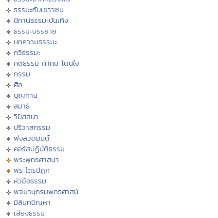
ธรรมะกับเยาวชน
นิทานธรรมะบันเทิง
ธรรมะบรรยาย
บทความธรรมะ
กวีธรรมะ
คติธรรม คำคม โดนใจ
กรรม
ศีล
บุญทาน
สมาธิ
วิปัสสนา
ปริวาสกรรม
ฟังสวดมนต์
คอร์สปฏิบัติธรรม
พระพุทธศาสนา
พระไตรปิฏก
หัวข้อธรรม
พจนานุกรมพุทธศาสน์
มิลินทปัญหา
เสียงธรรม