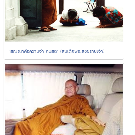
"สัญญาคือความจำ กับสติ" (สมเด็จพระสังฆราชเจ้า)