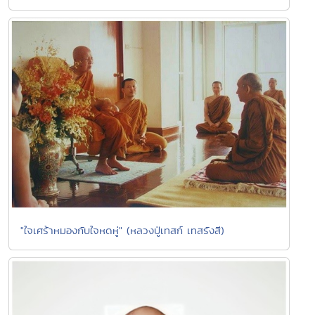
"ใจเศร้าหมองกับใจหดหู่" (หลวงปู่เทสก์ เทสรังสี)