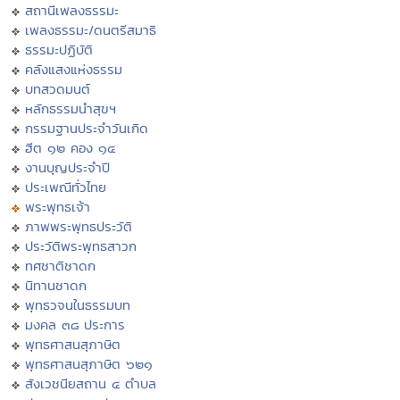
สถานีเพลงธรรมะ
เพลงธรรมะ/ดนตรีสมาธิ
ธรรมะปฏิบัติ
คลังแสงแห่งธรรม
บทสวดมนต์
หลักธรรมนำสุขฯ
กรรมฐานประจำวันเกิด
ฮีต ๑๒ คอง ๑๔
งานบุญประจำปี
ประเพณีทั่วไทย
พระพุทธเจ้า
ภาพพระพุทธประวัติ
ประวัติพระพุทธสาวก
ทศชาติชาดก
นิทานชาดก
พุทธวจนในธรรมบท
มงคล ๓๘ ประการ
พุทธศาสนสุภาษิต
พุทธศาสนสุภาษิต ๖๒๑
สังเวชนียสถาน ๔ ตำบล