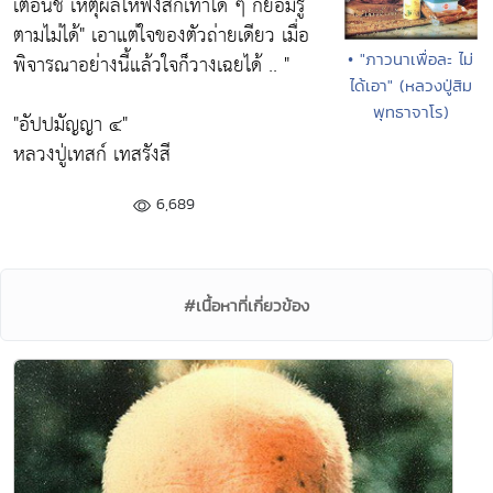
เตือนชี้ เหตุผลให้ฟังสักเท่าใด ๆ ก็ย่อมรู้
ตามไม่ได้"
เอาแต่ใจของตัวถ่ายเดียว เมื่อ
พิจารณาอย่างนี้แล้วใจก็วางเฉยได้ .. "
• "ภาวนาเพื่อละ ไม่
ได้เอา" (หลวงปู่สิม
พุทธาจาโร)
"อัปปมัญญา ๔"
หลวงปู่เทสก์ เทสรังสี
6,689
#เนื้อหาที่เกี่ยวข้อง