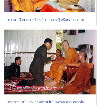
"ภาวนาเลือกอารมณ์ของจิต" (หลวงปู่เหรียญ วรลาโภ)
"การภาวนาเป็นอริยทรัพย์ภายใน" (หลวงปู่ขาว อนาลโย)