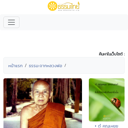
ค้นหาในเว็บไซต์ :
หน้าแรก
ธรรมะจากหลวงพ่อ
• ตํ คณฺเหยฺย