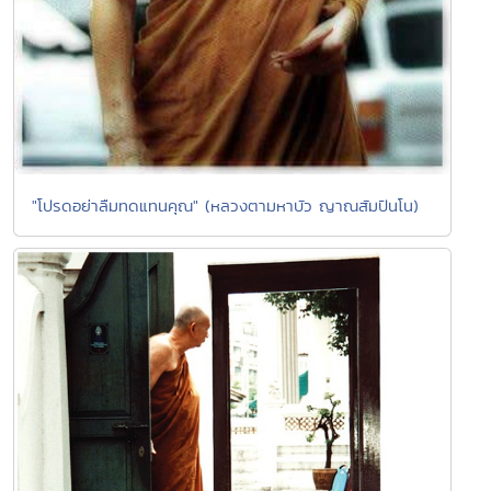
"โปรดอย่าลืมทดแทนคุณ" (หลวงตามหาบัว ญาณสัมปันโน)