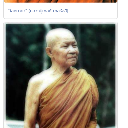
"โลกมายา" (หลวงปู่เทสก์ เทสรังสี)