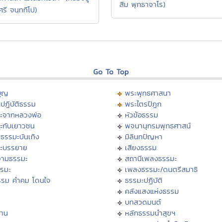
สิม พุทธาจาโร)
ศรี จนฺททีโป)
Go To Top
บุญ
พระพุทธศาสนา
ปฏิบัติธรรม
พระไตรปิฏก
ะจากหลวงพ่อ
หัวข้อธรรม
ะกับเยาวชน
พจนานุกรมพุทธศาสน์
ธรรมะบันเทิง
มิลินทปัญหา
ะบรรยาย
เสียงธรรม
ามธรรมะ
สถานีเพลงธรรมะ
รรมะ
เพลงธรรมะ/ดนตรีสมาธิ
รรม คำคม โดนใจ
ธรรมะปฏิบัติ
ม
คลังแสงแห่งธรรม
บทสวดมนต์
าน
หลักธรรมนำสุขฯ