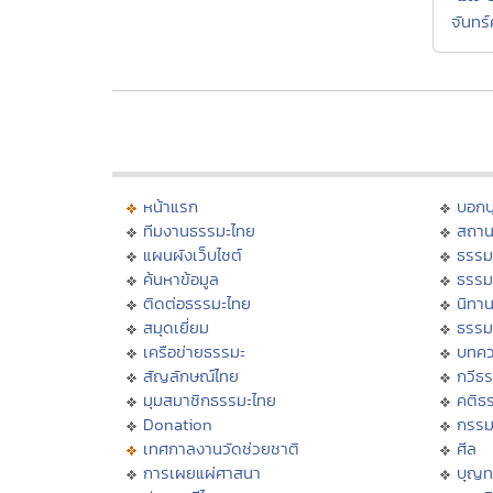
จันทร์
หน้าแรก
บอก
ทีมงานธรรมะไทย
สถาน
แผนผังเว็บไซต์
ธรรม
ค้นหาข้อมูล
ธรรม
ติดต่อธรรมะไทย
นิทาน
สมุดเยี่ยม
ธรรม
เครือข่ายธรรมะ
บทคว
สัญลักษณ์ไทย
กวีธ
มุมสมาชิกธรรมะไทย
คติธ
Donation
กรร
เทศกาลงานวัดช่วยชาติ
ศีล
การเผยแผ่ศาสนา
บุญท