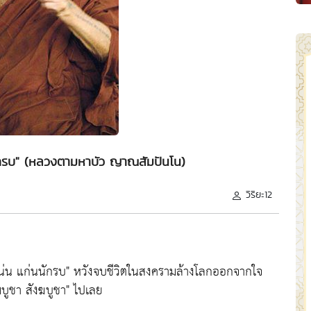
ักรบ" (หลวงตามหาบัว ญาณสัมปันโน)
วิริยะ12
น่น แก่นนักรบ"
หวังจบชีวิตในสงครามล้างโลกออกจากใจ
บูชา สังฆบูชา"
ไปเลย