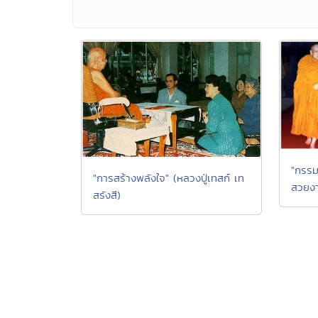
"กรรม
"การสร้างพลังใจ" (หลวงปู่เทสก์ เท
สวยงา
สรังสี)