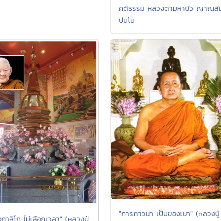
คติธรรม หลวงตามหาบัว ญาณสั
ปันโน
"การภาวนา เป็นของเบา" (หลวงปู่
กาลิโก ไม่เลือกเวลา" (หลวงปู่