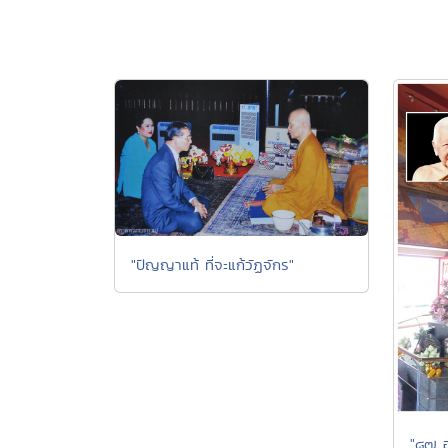
"ปัญญาแท้ ที่จะแก้วัฏจักร"
"๘๗ อ