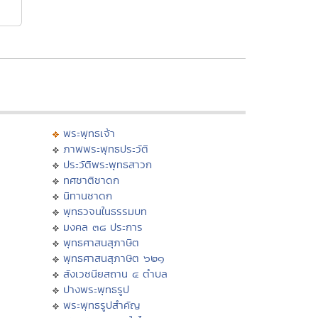
พระพุทธเจ้า
ภาพพระพุทธประวัติ
ประวัติพระพุทธสาวก
ทศชาติชาดก
นิทานชาดก
พุทธวจนในธรรมบท
มงคล ๓๘ ประการ
พุทธศาสนสุภาษิต
พุทธศาสนสุภาษิต ๖๒๑
สังเวชนียสถาน ๔ ตำบล
ปางพระพุทธรูป
พระพุทธรูปสำคัญ