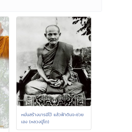
หมั่นสร้างบารมีไว้ แล้วฟ้าดินจะช่วย
เอง (หลวงปู่โต)