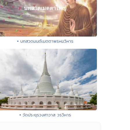
• บทสวดมนต์เมตตาพรหมวิหาร
• วัดประยุรวงศาวาส วรวิหาร