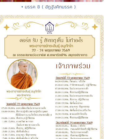
• มรรค 8 ( อัฏฐังคิกมรรค )