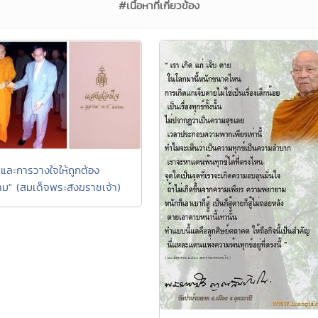
#เนื้อหาที่เกี่ยวข้อง
และการวางใจให้ถูกต้อง
ม" (สมเด็จพระสังฆราชเจ้า)