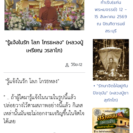
กำเริบ(แก่น
พรหมจรรย์) 12 -
15 สิงหาคม 2569
ณ ปัณฑิตารมย์
สระบุรี
"รู้แจ้งในรัก โลภ โกรธหลง" (หลวงปู่
เหรียญ วรลาโภ)
วิริยะ12
"รู้แจ้งในรัก โลภ โกรธหลง"
• "รักษาจิตให้อยู่กับ
ปัจจุบัน" (หลวงปู่ชา
" .. ถ้าผู้ใดมารู้แจ้งในนามในรูปนี้แล้ว
สุภัทโท)
ปล่อยวางไว้ตามสภาพอย่างนี้แล้ว กิเลส
เหล่านั้นมันจะไม่งอกงามเจริญขึ้นในจิตใจ
ได้เลย