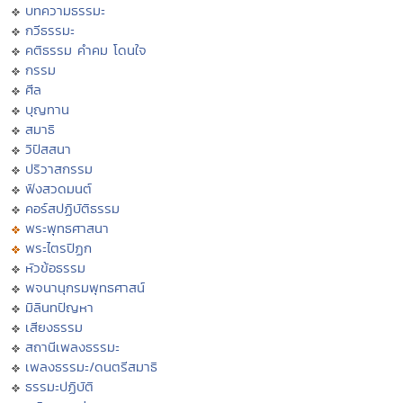
บทความธรรมะ
กวีธรรมะ
คติธรรม คำคม โดนใจ
กรรม
ศีล
บุญทาน
สมาธิ
วิปัสสนา
ปริวาสกรรม
ฟังสวดมนต์
คอร์สปฏิบัติธรรม
พระพุทธศาสนา
พระไตรปิฏก
หัวข้อธรรม
พจนานุกรมพุทธศาสน์
มิลินทปัญหา
เสียงธรรม
สถานีเพลงธรรมะ
เพลงธรรมะ/ดนตรีสมาธิ
ธรรมะปฏิบัติ