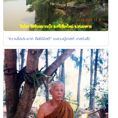
"ความไม่ประมาท คือให้มีสติ" (หลวงปู่เทสก์ เทสรังสี)