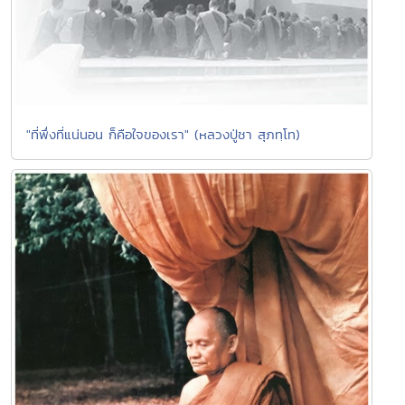
"ที่พึ่งที่แน่นอน ก็คือใจของเรา" (หลวงปู่ชา สุภทฺโท)