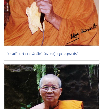
"บุญเป็นแก้วสารพัดนึก" (หลวงปู่หลุย จนฺทสาโร)