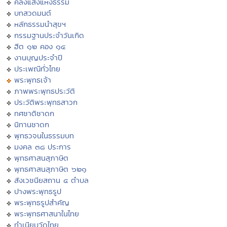
คลังแสงแห่งธรรม
บทสวดมนต์
หลักธรรมนำสุขฯ
กรรมฐานประจำวันเกิด
ฮีต ๑๒ คอง ๑๔
งานบุญประจำปี
ประเพณีทั่วไทย
พระพุทธเจ้า
ภาพพระพุทธประวัติ
ประวัติพระพุทธสาวก
ทศชาติชาดก
นิทานชาดก
พุทธวจนในธรรมบท
มงคล ๓๘ ประการ
พุทธศาสนสุภาษิต
พุทธศาสนสุภาษิต ๖๒๑
สังเวชนียสถาน ๔ ตำบล
ปางพระพุทธรูป
พระพุทธรูปสำคัญ
พระพุทธศาสนาในไทย
ทำเนียบวัดไทย