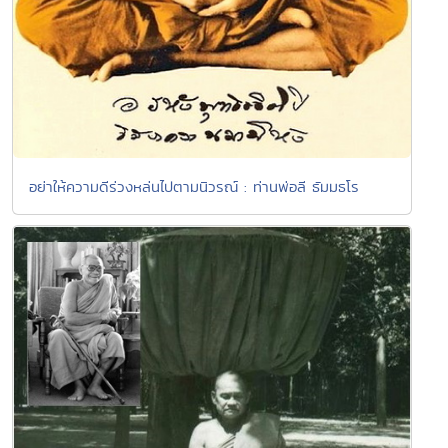
อย่าให้ความดีร่วงหล่นไปตามนิวรณ์ : ท่านพ่อลี ธัมมธโร