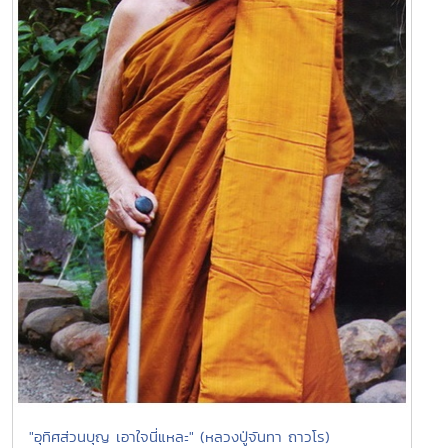
"อุทิศส่วนบุญ เอาใจนี่แหละ" (หลวงปู่จันทา ถาวโร)