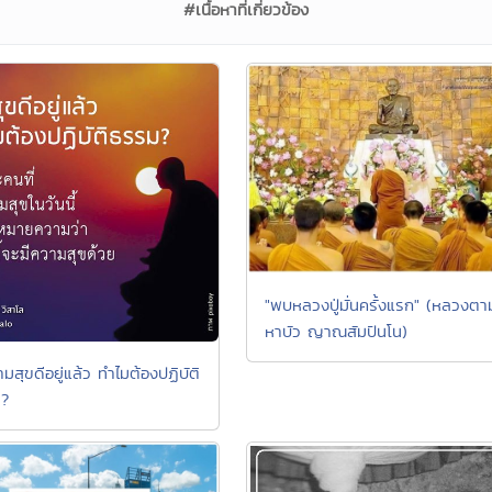
#เนื้อหาที่เกี่ยวข้อง
"พบหลวงปู่มั่นครั้งแรก" (หลวงตา
หาบัว ญาณสัมปันโน)
ามสุขดีอยู่แล้ว ทำไมต้องปฏิบัติ
 ?