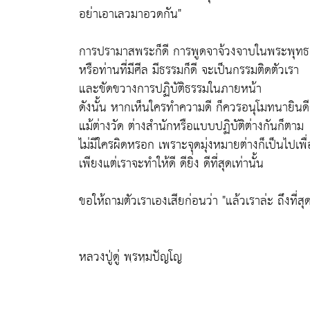
อย่าเอาเลวมาอวดกัน"
การปรามาสพระก็ดี การพูดจาจ้วงจาบในพระพุท
หรือท่านที่มีศีล มีธรรมก็ดี จะเป็นกรรมติดตัวเรา
และขัดขวางการปฏิบัติธรรมในภายหน้า
ดังนั้น หากเห็นใครทำความดี ก็ควรอนุโมทนายินดี
แม้ต่างวัด ต่างสำนักหรือแบบปฏิบัติต่างกันก็ตาม
ไม่มีใครผิดหรอก เพราะจุดมุ่งหมายต่างก็เป็นไปเพื
เพียงแต่เราจะทำให้ดี ดียิ่ง ดีที่สุดเท่านั้น
ขอให้ถามตัวเราเองเสียก่อนว่า "แล้วเราล่ะ ถึงที่ส
หลวงปู่ดู่ พฺรหฺมปัญโญ