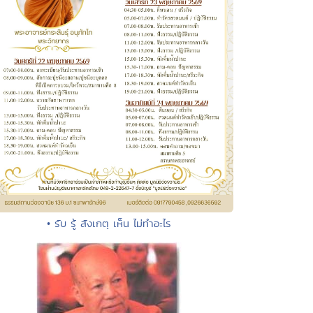
• รับ รู้ สังเกตุ เห็น ไม่ทำอะไร