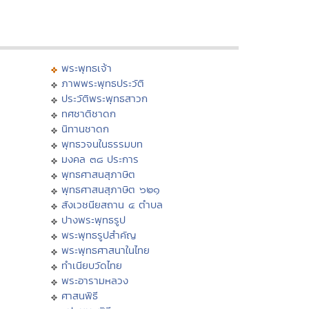
พระพุทธเจ้า
ภาพพระพุทธประวัติ
ประวัติพระพุทธสาวก
ทศชาติชาดก
นิทานชาดก
พุทธวจนในธรรมบท
มงคล ๓๘ ประการ
พุทธศาสนสุภาษิต
พุทธศาสนสุภาษิต ๖๒๑
สังเวชนียสถาน ๔ ตำบล
ปางพระพุทธรูป
พระพุทธรูปสำคัญ
พระพุทธศาสนาในไทย
ทำเนียบวัดไทย
พระอารามหลวง
ศาสนพิธี