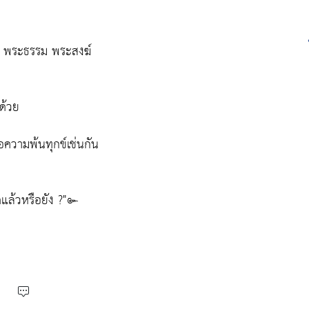
ธ พระธรรม พระสงฆ์
ด้วย
่อความพ้นทุกข์เช่นกัน
ุดแล้วหรือยัง ?"๛