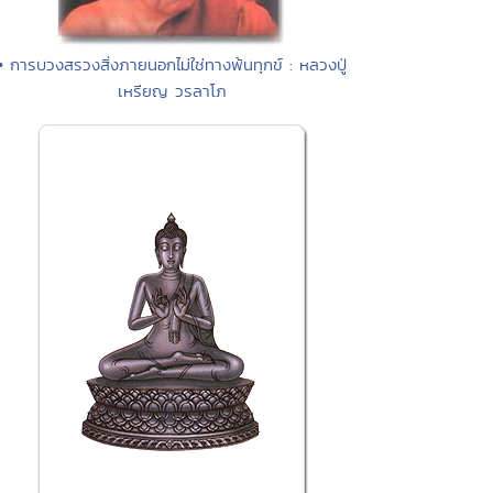
• การบวงสรวงสิ่งภายนอกไม่ใช่ทางพ้นทุกข์ : หลวงปู่
เหรียญ วรลาโภ