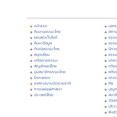
หน้าแรก
บอก
ทีมงานธรรมะไทย
สถาน
แผนผังเว็บไซต์
ธรรม
ค้นหาข้อมูล
ธรรม
ติดต่อธรรมะไทย
นิทาน
สมุดเยี่ยม
ธรรม
เครือข่ายธรรมะ
บทคว
สัญลักษณ์ไทย
กวีธ
มุมสมาชิกธรรมะไทย
คติธ
Donation
กรร
เทศกาลงานวัดช่วยชาติ
ศีล
การเผยแผ่ศาสนา
บุญท
ประเพณีไทย
สมาธิ
วิปัส
ปริว
ฟังส