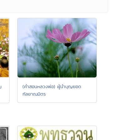
(คำสอนหลวงพ่อ) ผู้นำบุญยอด
ม
กัลยาณมิตร