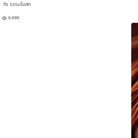
า : fb ธรรมโอสถ
6,690