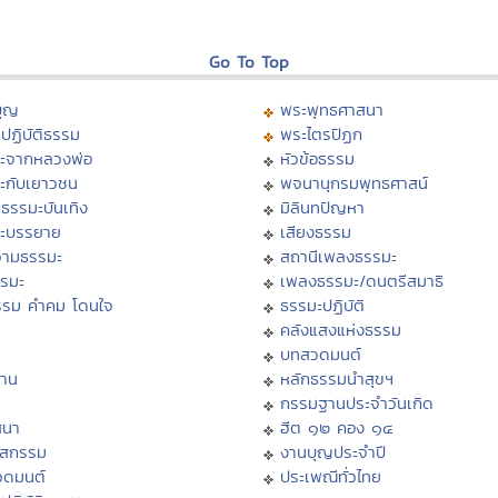
Go To Top
บุญ
พระพุทธศาสนา
ปฏิบัติธรรม
พระไตรปิฏก
ะจากหลวงพ่อ
หัวข้อธรรม
ะกับเยาวชน
พจนานุกรมพุทธศาสน์
ธรรมะบันเทิง
มิลินทปัญหา
ะบรรยาย
เสียงธรรม
ามธรรมะ
สถานีเพลงธรรมะ
รรมะ
เพลงธรรมะ/ดนตรีสมาธิ
รรม คำคม โดนใจ
ธรรมะปฏิบัติ
ม
คลังแสงแห่งธรรม
บทสวดมนต์
าน
หลักธรรมนำสุขฯ
กรรมฐานประจำวันเกิด
สนา
ฮีต ๑๒ คอง ๑๔
าสกรรม
งานบุญประจำปี
วดมนต์
ประเพณีทั่วไทย