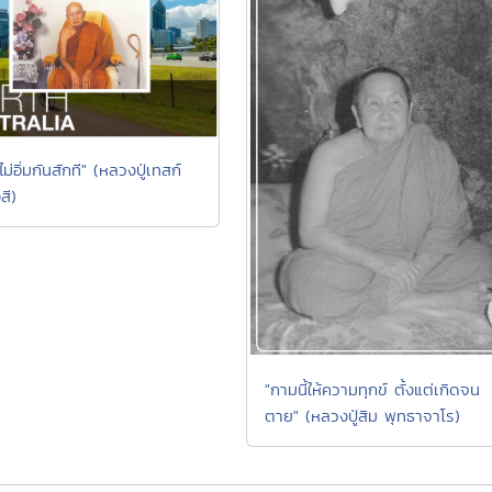
ไม่อิ่มกันสักที" (หลวงปู่เทสก์
สี)
"กามนี้ให้ความทุกข์ ตั้งแต่เกิดจน
ตาย" (หลวงปู่สิม พุทธาจาโร)