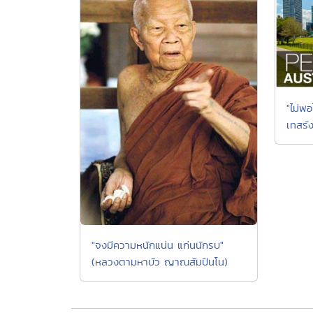
"ไม่พอ
เทสรัง
"จงมีความหนักแน่น แก่นนักรบ"
(หลวงตามหาบัว ญาณสัมปันโน)