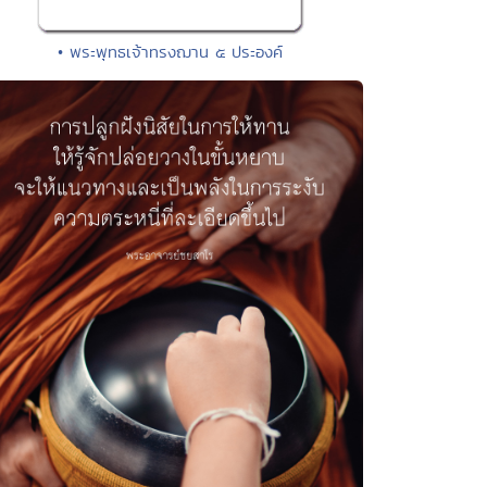
• พระพุทธเจ้าทรงฌาน ๕ ประองค์