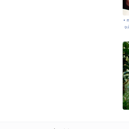
• ก
จะ