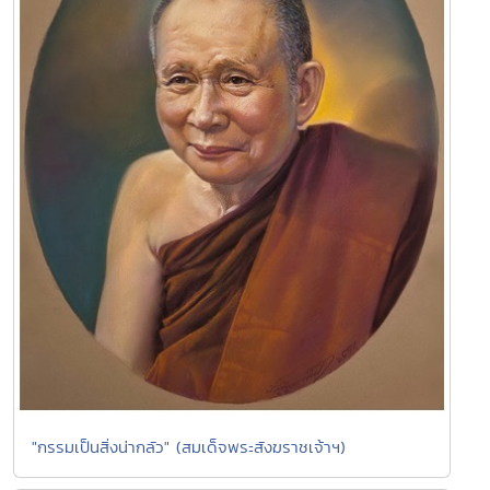
"กรรมเป็นสิ่งน่ากลัว" (สมเด็จพระสังฆราชเจ้าฯ)