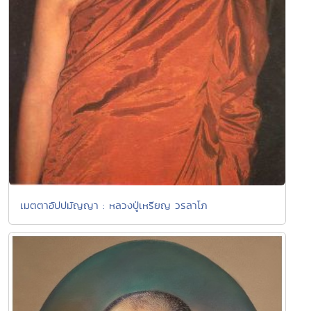
เมตตาอัปปมัญญา : หลวงปู่เหรียญ วรลาโภ