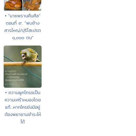
• "นายพรานคืนศีล"
ตอนที่ ๙. "พบช้าง
สารใหญ่/ปุริโสเปรต
๑,๐๐๐ ตน"
• ความผูกโกรธเป็น
ความเศร้าหมองโดย
แท้...หากใครยังมีอยู่
ต้องพยายามชำระให้
ได้