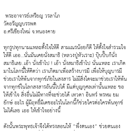
พระอาจารย์เหรียญ วรลาโภ
วัดอรัญญบรรพต
อ.ศรีเชียงใหม่ จ.หนองคาย
ทุกรูปทุกนามแหละตั้งใจให้ดี สามเณรน้อยก็ดี ให้ตั้งใจสำรวมใจ
ให้ดี เออ...นั่นมันเคยนั่งสมาธิ (หลวงปู่หัวเราะ) ปุ๊บปั๊บก็นั่ง
สมาธิเลย..เอ้า นั่งเข้าไป ! เอ้า นั่งสมาธิเข้าไป นั่นแหละ เราเกิด
มาในโลกนี้ให้คิดว่า เราเกิดมาเพื่อสร้างบารมี เพื่อให้บุญบารมี
ช่วยเราให้พ้นจากทุกข์ภัยในสงสาร ไม่มีสิ่งใดจะมาช่วยเราให้พ้น
จากทุกข์ในโลกสงสารอันนี้ไปได้ มีแต่บุญกุศลเท่านั้นแหละ ขอ
ให้เข้าใจ สิ่งอื่นไม่มีทางที่จะช่วยได้ เทวดา อินทร์ พรหม ยม
ยักษ์ อะไร ผู้มีฤทธิ์มีเดชอะไรในโลกนี้ก็ช่วยใครต่อใครพ้นทุกข์
ไม่ได้เลย เออ ให้เข้าใจอย่างนี้
ดังนั้นพระพุทธเจ้าจึงได้ทรงสอนให้ “พึ่งตนเอง” ช่วยตนเอง