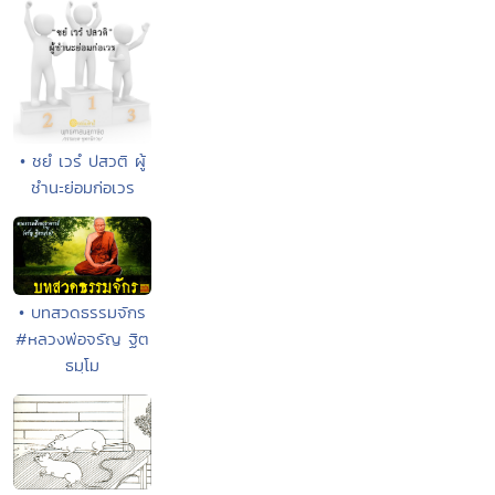
• ชยํ เวรํ ปสวติ ผู้
ชำนะย่อมก่อเวร
• บทสวดธรรมจักร
#หลวงพ่อจรัญ ฐิต
ธมฺโม