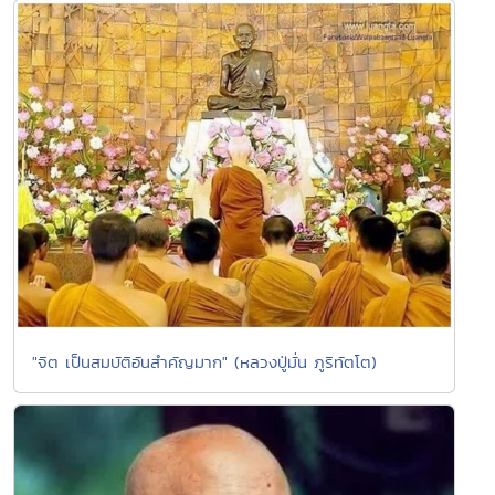
"จิต เป็นสมบัติอันสำคัญมาก" (หลวงปู่มั่น ภูริทัตโต)