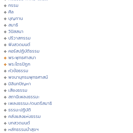
กรรม
ศีล
บุญทาน
สมาธิ
วิปัสสนา
ปริวาสกรรม
ฟังสวดมนต์
คอร์สปฏิบัติธรรม
พระพุทธศาสนา
พระไตรปิฏก
หัวข้อธรรม
พจนานุกรมพุทธศาสน์
มิลินทปัญหา
เสียงธรรม
สถานีเพลงธรรมะ
เพลงธรรมะ/ดนตรีสมาธิ
ธรรมะปฏิบัติ
คลังแสงแห่งธรรม
บทสวดมนต์
หลักธรรมนำสุขฯ