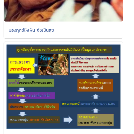
มองทุกข์ให้เห็น จึงเป็นสุข