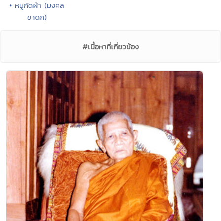
• หนูกัดผ้า (มงคล
ชาดก)
#เนื้อหาที่เกี่ยวข้อง