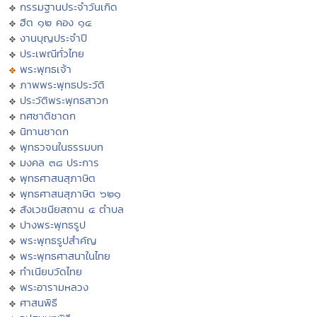
กรรมฐานประจำวันเกิด
ฮีต ๑๒ คอง ๑๔
งานบุญประจำปี
ประเพณีทั่วไทย
พระพุทธเจ้า
ภาพพระพุทธประวัติ
ประวัติพระพุทธสาวก
ทศชาติชาดก
นิทานชาดก
พุทธวจนในธรรมบท
มงคล ๓๘ ประการ
พุทธศาสนสุภาษิต
พุทธศาสนสุภาษิต ๖๒๑
สังเวชนียสถาน ๔ ตำบล
ปางพระพุทธรูป
พระพุทธรูปสำคัญ
พระพุทธศาสนาในไทย
ทำเนียบวัดไทย
พระอารามหลวง
ศาสนพิธี