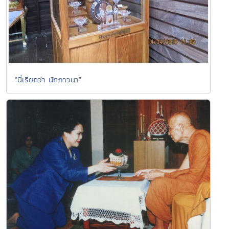
"นี่เรียกว่า นักภาวนา"