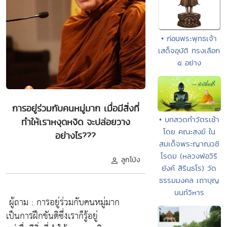
• ก่อนพระพุทธเจ้า
เสด็จอุบัติ ทรงเลือก
๕ อย่าง
การอยู่ร่วมกับคนหมู่มาก เมื่อมีสิ่งที่
• บทสวดทำวัตรเช้า
ทำให้เราหงุดหงิด จะปล่อยวาง
โดย คณะสงฆ์ ใน
อย่างไร???
สมเด็จพระญาณวชิ
โรดม (หลวงพ่อวิริ
ลูกโป่ง
ยังค์ สิรินฺธโร) วัด
ธรรมมงคล เถาบุญ
นนท์วิหาร
ผู้ถาม : การอยู่ร่วมกับคนหมู่มาก
เป็นการฝึกขันติซึ่งเราก็รู้อยู่