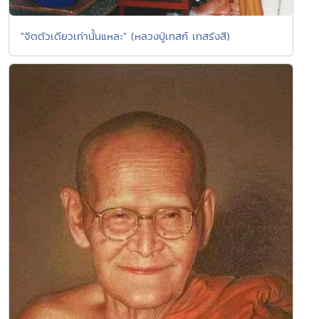
"จิตตัวเดียวเท่านั้นแหละ" (หลวงปู่เทสก์ เทสรังสี)