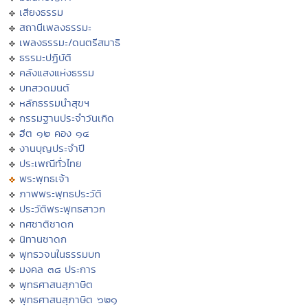
เสียงธรรม
สถานีเพลงธรรมะ
เพลงธรรมะ/ดนตรีสมาธิ
ธรรมะปฏิบัติ
คลังแสงแห่งธรรม
บทสวดมนต์
หลักธรรมนำสุขฯ
กรรมฐานประจำวันเกิด
ฮีต ๑๒ คอง ๑๔
งานบุญประจำปี
ประเพณีทั่วไทย
พระพุทธเจ้า
ภาพพระพุทธประวัติ
ประวัติพระพุทธสาวก
ทศชาติชาดก
นิทานชาดก
พุทธวจนในธรรมบท
มงคล ๓๘ ประการ
พุทธศาสนสุภาษิต
พุทธศาสนสุภาษิต ๖๒๑