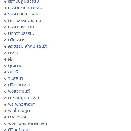
สถานปฏิบัติธรรม
ธรรมะจากหลวงพ่อ
ธรรมะกับเยาวชน
นิทานธรรมะบันเทิง
ธรรมะบรรยาย
บทความธรรมะ
กวีธรรมะ
คติธรรม คำคม โดนใจ
กรรม
ศีล
บุญทาน
สมาธิ
วิปัสสนา
ปริวาสกรรม
ฟังสวดมนต์
คอร์สปฏิบัติธรรม
พระพุทธศาสนา
พระไตรปิฏก
หัวข้อธรรม
พจนานุกรมพุทธศาสน์
มิลินทปัญหา