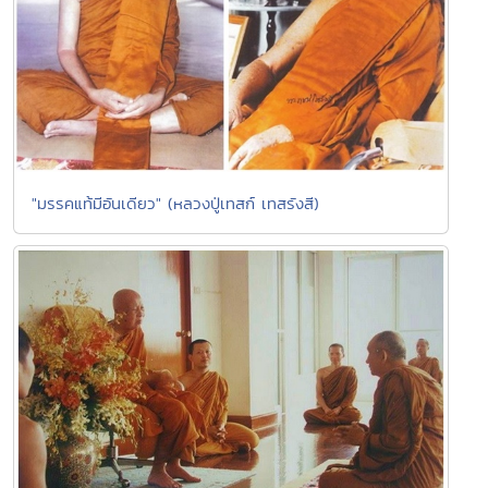
"มรรคแท้มีอันเดียว" (หลวงปู่เทสก์ เทสรังสี)