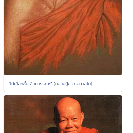
"ไม่เลือกชั้นเลือกวรรณะ" (หลวงปู่ขาว อนาลโย)