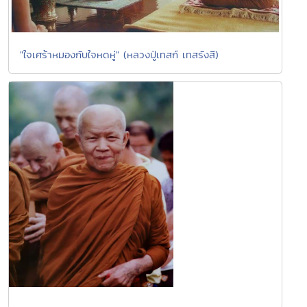
"ใจเศร้าหมองกับใจหดหู่" (หลวงปู่เทสก์ เทสรังสี)