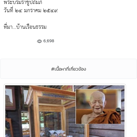
พระบรมราชูปถัมภ์
วันที่ ๒๔ มกราคม ๒๕๔๙
ที่มา...บ้านเรือนธรรม
6,698
#เนื้อหาที่เกี่ยวข้อง