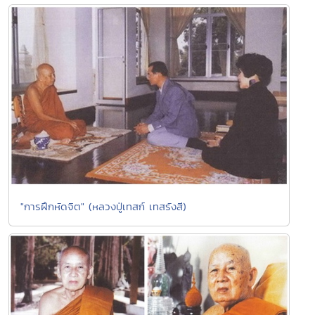
"การฝึกหัดจิต" (หลวงปู่เทสก์ เทสรังสี)