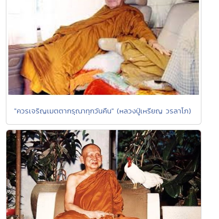
"ควรเจริญเมตตากรุณาทุกวันคืน" (หลวงปู่เหรียญ วรลาโภ)