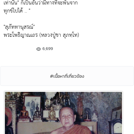
เท่านั้น"
ก็เป็นอันว่ามีทางที่จะพ้นจาก
ทุกข์ไปได้ .. "
"สุภัททานุสรณ์"
พระโพธิญาณเถร (หลวงปู่ชา สุภทฺโท)
6,699
#เนื้อหาที่เกี่ยวข้อง