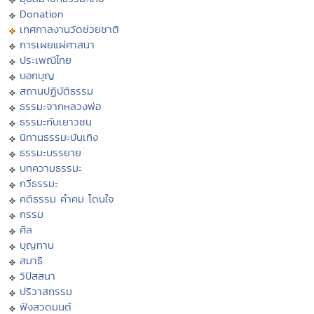
Donation
เทศกาลงานวัดช่วยชาติ
การเผยแผ่ศาสนา
ประเพณีไทย
บอกบุญ
สถานปฏิบัติธรรม
ธรรมะจากหลวงพ่อ
ธรรมะกับเยาวชน
นิทานธรรมะบันเทิง
ธรรมะบรรยาย
บทความธรรมะ
กวีธรรมะ
คติธรรม คำคม โดนใจ
กรรม
ศีล
บุญทาน
สมาธิ
วิปัสสนา
ปริวาสกรรม
ฟังสวดมนต์