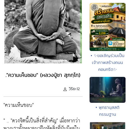
• ✨ขอเชิญร่วมเป็น
เจ้าภาพสร้างถนน
คอนกรีต✨
."ความเห็นชอบ" (หลวงปู่ชา สุภทฺโท)
วิริยะ12
"ความเห็นชอบ"
• พุทธานุสสติ
กรรมฐาน
" ..
"ดวงจิตนี้เป็นสิ่งที่สำคัญ"
เมื่อหากว่า
พวกเราทั้งหลายมาฝึกหัดสิ่งที่มันมีอยู่ใน