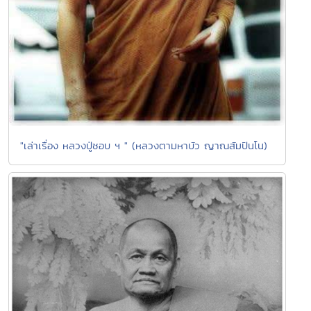
"เล่าเรื่อง หลวงปู่ชอบ ฯ " (หลวงตามหาบัว ญาณสัมปันโน)