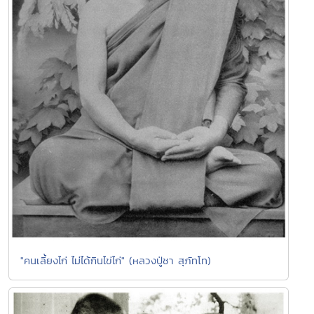
"คนเลี้ยงไก่ ไม่ได้กินไข่ไก่" (หลวงปู่ชา สุภัทโท)