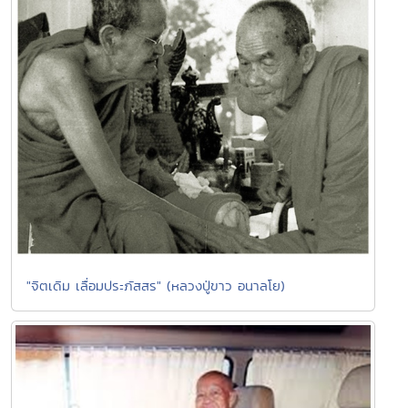
"จิตเดิม เลื่อมประภัสสร" (หลวงปู่ขาว อนาลโย)