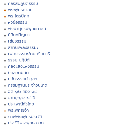
คอร์สปฏิบัติธรรม
พระพุทธศาสนา
พระไตรปิฏก
หัวข้อธรรม
พจนานุกรมพุทธศาสน์
มิลินทปัญหา
เสียงธรรม
สถานีเพลงธรรมะ
เพลงธรรมะ/ดนตรีสมาธิ
ธรรมะปฏิบัติ
คลังแสงแห่งธรรม
บทสวดมนต์
หลักธรรมนำสุขฯ
กรรมฐานประจำวันเกิด
ฮีต ๑๒ คอง ๑๔
งานบุญประจำปี
ประเพณีทั่วไทย
พระพุทธเจ้า
ภาพพระพุทธประวัติ
ประวัติพระพุทธสาวก