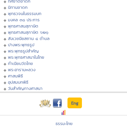
ทศชาติชาดก
นิทานชาดก
พุทธวจนในธรรมบท
มงคล ๓๘ ประการ
พุทธศาสนสุภาษิต
พุทธศาสนสุภาษิต ๖๒๑
สังเวชนียสถาน ๔ ตำบล
ปางพระพุทธรูป
พระพุทธรูปสำคัญ
พระพุทธศาสนาในไทย
ทำเนียบวัดไทย
พระอารามหลวง
ศาสนพิธี
อุปสมบทพิธี
วันสำคัญทางศาสนา
Eng
ธรรมะไทย