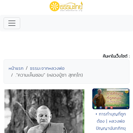
ค้นหาในเว็บไซต์ :
หน้าแรก
ธรรมะจากหลวงพ่อ
."ความเห็นชอบ" (หลวงปู่ชา สุภทฺโท)
• การทำบุญที่ถูก
ต้อง | หลวงพ่อ
ปัญญานันทภิกขุ