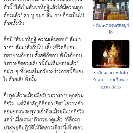
ตัวนี้
"ให้เป็นสัมมาทิฏฐิแล้วให้มีความถูก
ต้องแล้ว"
ตา หู จมูก ลิ้น กายก็จะเป็นไป
ด้วยทั้งนั้น
• ต้นเหตุของศีลอยู่ที่
ใจ
คือมี
"สัมมาทิฏฐิ ความเห็นชอบ"
สัมมา
วาจา สัมมาสังกัปโป เลี้ยงชีวิตก็ชอบ
พยายามก็ชอบ ตั้งสติก็ชอบ ตั้งใจก็ชอบ
"เพราะจิตดวงเดียวนี้มันเห็นชอบแล้ว"
อะไร ๆ ทั้งหมดในอวัยวะร่างกายนี้ก็ชอบ
• เสียงสวด ชยันโต
ไปด้วยเสียทั้งนั้น
9 จบ - สมเด็จพระ
ญาณสังวร
จึงพูดได้ว่าแม้จะมีอวัยวะร่างกายทุกส่วน
ก็จริง
"แต่ที่สำคัญก็คือดวงจิต"
โอวาทคำ
สอนของพระพุทธเจ้าถึงแม้จะมีมากก็จริง
แต่ว่าเมื่อเรามาพิจารณาดูแล้ว
"ก็คือมา
ประพฤติปฏิบัติให้จิตดวงเดียวนี้เห็นชอบ