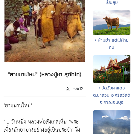
เป็นสุข
• ห้ามฆ่า แต่ไม่ห้าม
กิน
"ยาขนานใหม่" (หลวงปู่ชา สุภัทโท)
• วัดวังผาแดง
วิริยะ12
ต.นาสวน อ.ศรีสวัสดิ์
จ.กาญจนบุรี
"ยาขนานใหม่"
" .. วันหนึ่ง หลวงพ่อสังเกตเห็น "พระ
เที่ยงฉันยาบางอย่างอยู่เป็นประจำ" จึง