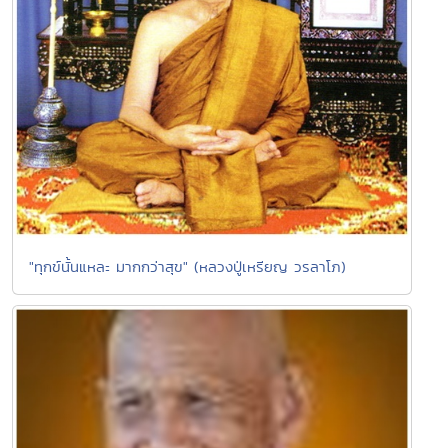
"ทุกข์นั้นแหละ มากกว่าสุข" (หลวงปู่เหรียญ วรลาโภ)