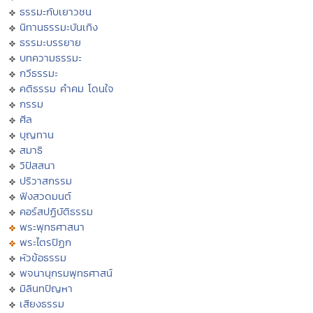
ธรรมะกับเยาวชน
นิทานธรรมะบันเทิง
ธรรมะบรรยาย
บทความธรรมะ
กวีธรรมะ
คติธรรม คำคม โดนใจ
กรรม
ศีล
บุญทาน
สมาธิ
วิปัสสนา
ปริวาสกรรม
ฟังสวดมนต์
คอร์สปฏิบัติธรรม
พระพุทธศาสนา
พระไตรปิฏก
หัวข้อธรรม
พจนานุกรมพุทธศาสน์
มิลินทปัญหา
เสียงธรรม