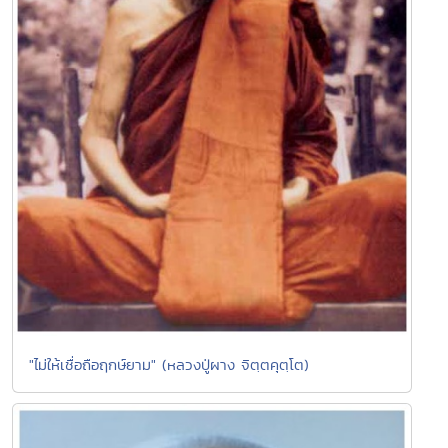
"ไม่ให้เชื่อถือฤกษ์ยาม" (หลวงปู่ผาง จิตฺตคุตฺโต)