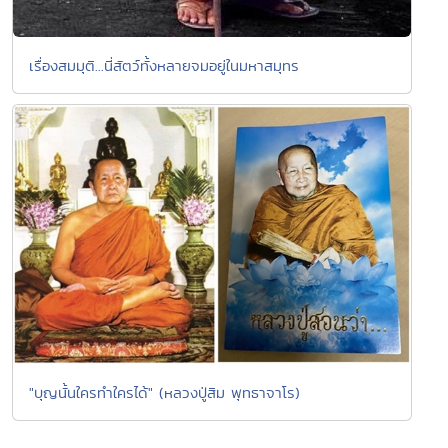
เรื่องสมมุติ...นี่สัตว์ทั้งหลายจมอยู่ในมหาสมุทร
"บุญนั้นใครทำใครได้" (หลวงปู่สิม พุทธาจาโร)