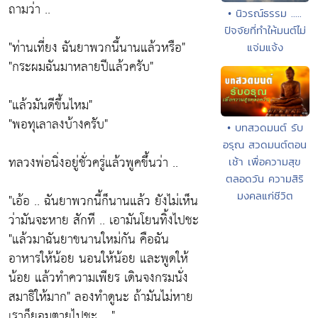
ถามว่า ..
• นิวรณ์ธรรม .....
ปัจจัยที่ทำให้มนต์ไม่
"ท่านเที่ยง ฉันยาพวกนี้นานแล้วหรือ"
แจ่มแจ้ง
"กระผมฉันมาหลายปีแล้วครับ"
"แล้วมันดีขึ้นไหม"
"พอทุเลาลงบ้างครับ"
• บทสวดมนต์ รับ
อรุณ สวดมนต์ตอน
ทลวงพ่อนิ่งอยู่ชั่วครู่แล้วพูคขึ้นว่า ..
เช้า เพื่อความสุข
ตลอดวัน ความสิริ
มงคลแก่ชีวิต
"เอ้อ .. ฉันยาพวกนี้ก็นานแล้ว ยังไม่เห็น
ว่ามันจะหาย สักที .. เอามันโยนทิ้งไปชะ
"แล้วมาฉันยาขนานใหม่กัน คือฉัน
อาหารให้น้อย นอนให้น้อย และพูดให้
น้อย แล้วทำความเพียร เดินจงกรมนั่ง
สมาธิให้มาก" ลองทำดูนะ ถ้ามันไม่หาย
เราก็ยอมตายไปชะ .. "