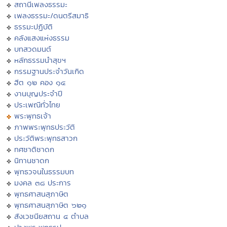
สถานีเพลงธรรมะ
เพลงธรรมะ/ดนตรีสมาธิ
ธรรมะปฏิบัติ
คลังแสงแห่งธรรม
บทสวดมนต์
หลักธรรมนำสุขฯ
กรรมฐานประจำวันเกิด
ฮีต ๑๒ คอง ๑๔
งานบุญประจำปี
ประเพณีทั่วไทย
พระพุทธเจ้า
ภาพพระพุทธประวัติ
ประวัติพระพุทธสาวก
ทศชาติชาดก
นิทานชาดก
พุทธวจนในธรรมบท
มงคล ๓๘ ประการ
พุทธศาสนสุภาษิต
พุทธศาสนสุภาษิต ๖๒๑
สังเวชนียสถาน ๔ ตำบล