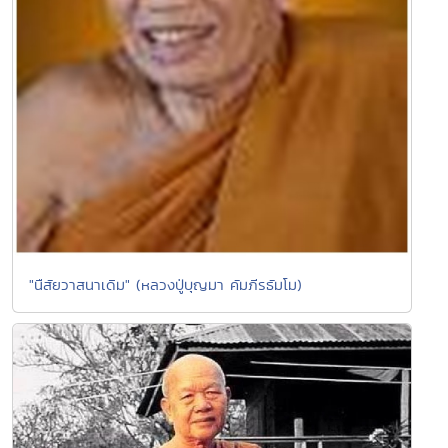
"นืสัยวาสนาเดิม" (หลวงปู่บุญมา คัมภีรธัมโม)