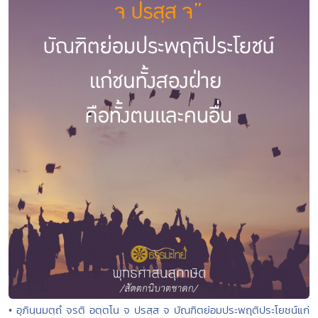
• อุภินฺนมตฺถํ จรติ อตฺตโน จ ปรสฺส จ บัณฑิตย่อมประพฤติประโยชน์แก่