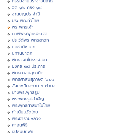
กรรมฐานประจำวันเกิด
ฮีต ๑๒ คอง ๑๔
งานบุญประจำปี
ประเพณีทั่วไทย
พระพุทธเจ้า
ภาพพระพุทธประวัติ
ประวัติพระพุทธสาวก
ทศชาติชาดก
นิทานชาดก
พุทธวจนในธรรมบท
มงคล ๓๘ ประการ
พุทธศาสนสุภาษิต
พุทธศาสนสุภาษิต ๖๒๑
สังเวชนียสถาน ๔ ตำบล
ปางพระพุทธรูป
พระพุทธรูปสำคัญ
พระพุทธศาสนาในไทย
ทำเนียบวัดไทย
พระอารามหลวง
ศาสนพิธี
อุปสมบทพิธี