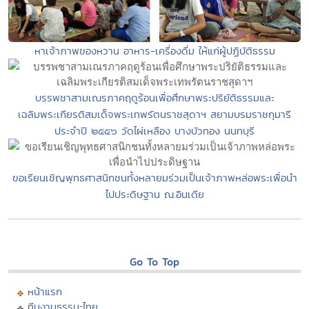
หาเจ้าภาพของหวาน อาหาร-เครื่องดื่ม ให้แก่ผู้ปฏิบัติธรรม
บรรพชาสามเณรภาคฤดูร้อนเพื่อศึกษาพระปริยัติธรรมและ
เฉลิมพระเกียรติสมเด็จพระเทพรัตนราชสุดาฯ สยามบรมราชกุมารี
ประจำปี ๒๕๕๖ วัดไผ่เหลือง บางบัวทอง นนทบุรี
ขอเรียนเชิญพุทธศาสนิกชนทั้งหลายมร่วมเป็นเจ้าภาพหล่อพระเพื่อนำ
ไปประดิษฐาน ณ.อินเดีย
Go To Top
หน้าแรก
ทีมงานธรรมะไทย