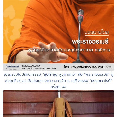
เชิญร่วมไขปริศนาธรรม “ลูบคำสุข ลูบคำทุกข์” กับ “พระราชวรเมธี” ผู้
ช่วยเจ้าอาวาสวัดประยุรวงศาวาสวรวิหาร ในกิจกรรม “ธรรมะวาไรตี้”
ครั้งที่ 142