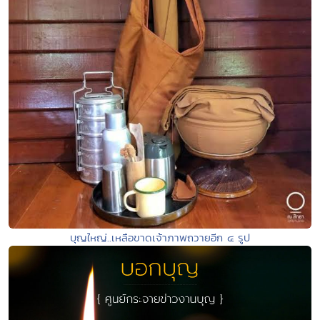
บุญใหญ่..เหลือขาดเจ้าภาพถวายอีก ๔ รูป