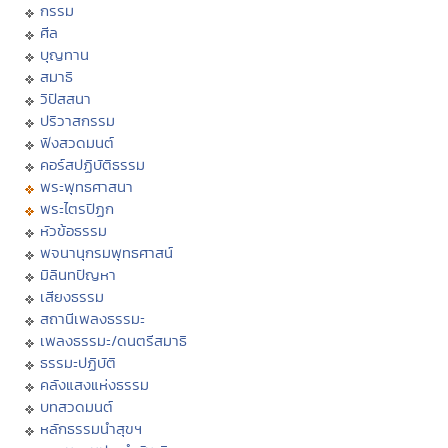
กรรม
ศีล
บุญทาน
สมาธิ
วิปัสสนา
ปริวาสกรรม
ฟังสวดมนต์
คอร์สปฏิบัติธรรม
พระพุทธศาสนา
พระไตรปิฏก
หัวข้อธรรม
พจนานุกรมพุทธศาสน์
มิลินทปัญหา
เสียงธรรม
สถานีเพลงธรรมะ
เพลงธรรมะ/ดนตรีสมาธิ
ธรรมะปฏิบัติ
คลังแสงแห่งธรรม
บทสวดมนต์
หลักธรรมนำสุขฯ