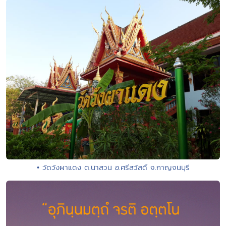
• วัดวังผาแดง ต.นาสวน อ.ศรีสวัสดิ์ จ.กาญจนบุรี