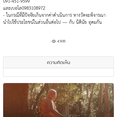
091-451-9599
และเบอไล0983108972
- ในกรณีที่มีปัจจัยเกินจากค่าดำเนินการ ทางวัดจะพิจารณา
นำไปใช้ประโยชน์ในส่วนอื่นต่อไป — กับ นิตินัย อุดมกัน
4,935
ความคิดเห็น