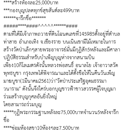
****สร้างห้องละ25,000บาท
***กองบุญปลดทุกข์สุขสันต์ละ499บาท
******จารึกชื่อ*******
#####****####^^^^^******####
ตามที่ได้มีเจ้าภาพถวายที่ดินโฉนดเลขที่145985ตั้งอยู่ที่ตำบล
ท่าสาย อำเภอเทิง จ.เชียงราย บนเนินเขามีไม้เหมาะในการ
สร้างวัดป่าเล็กๆสายพระอาจารย์มั่นมีกุฎิสัก5หลังและมีศาลา
ปฎิบัติธรรมสำหรับบำเพ็ญบุญห่างจากสนามบิน
เพียง10กิโลเมตรดังนั้นหลวงพ่อสนธิ์ อนาลโย เจ้าอาวาสวัด
พุทธบูชา กรุงเทพได้พิจารณาและได้ตั้งชือให้ในคืนวันเพ็ญ
มาฆบูชา(1มีนาคม2561)ว่า"วัดป่าประเสริฐอุดมธรรมา
วนาราม" ดังนั้นจึงใคร่บอกบุญชาวฟ้าชาวสวรรคผู้ใจบุญมา
ร่วมสร้างบุญกุศลอันยิ่งใหญ่
โดยสามารถร่วมบุญ
*****กุฎิพระกรรมฐานหลังละ75,000บาทจำนวน5หลังจารึก
ชื่อ
****ซ่อมห้องสุขา10ห้องๆละ7,500บาท