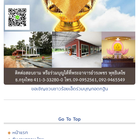
ขอเชิญชวนชาวร้อยเอ็ดร่วมบุญทอดกฐิน
Go To Top
หน้าแรก