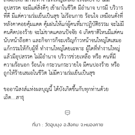
อุปสรรค จะมีแต่สิ่งดีๆ เข้ามาในชีวิต มีอำนาจ บารมี บริวาร
ที่ดี มีแต่ความร่มเย็นเป็นสุข ไม่ร้อนกาย ร้อนใจ เหมือนดั่งที่
หลังคาคอยคุ้มแดด คุ้มฝนให้แก่ผู้คนที่มาปฏิบัติธรรม จะไม่มี
คนคิดปองร้าย จะไม่ขาดแคลนปัจจัย 4 เกิดชาติไหนมีแต่คน
นับหน้าถือตา และกิจการก็จะเจริญก้าวหน้าจนใหญ่โตเสมอ
แก้กรรมให้กับผู้ที่ ทำงานใหญ่โดยเฉพาะ ผู้ใดที่ทำงานใหญ่
แล้วมีอุปสรรค ไม่มีอำนาจ บริวารช่วยเหลือ หรือ คนที่มี
ความร้อนอก ร้อนใจ กระวนกระวายใจ มีคนปองร้าย หรือ
ถูกให้ร้ายเสมอในชีวิต ไม่มีความร่มเย็นเป็นสุข
ขออานิสงส์แห่งผลบุญนี้ ได้บังเกิดขึ้นกับทุกท่านด้วย
เถิด....สาธุ
ที่มา : วัดอูบมุง อ.สังคม จ.หนองคาย