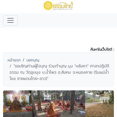
ค้นหาในเว็บไซต์ :
หน้าแรก
บอกบุญ
"ขอเชิญท่านผู้ใจบุญ ร่วมทำบุญ มุง "หลังคา" ศาลาปฏิบัติ
ธรรม ณ วัดอูบมุง บ.น้ำไพร อ.สังคม จ.หนองคาย (ริมแม่น้ำ
โขง ชายแดนไทย-ลาว)"