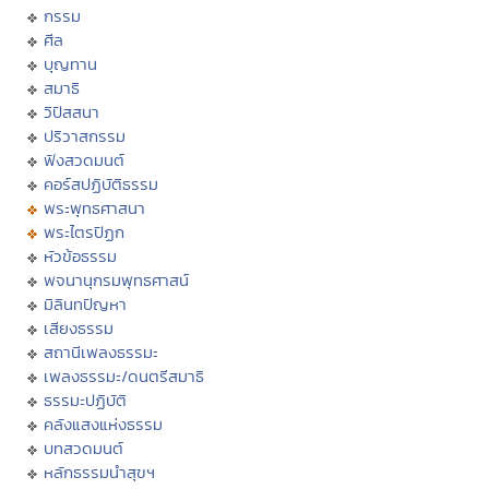
กรรม
ศีล
บุญทาน
สมาธิ
วิปัสสนา
ปริวาสกรรม
ฟังสวดมนต์
คอร์สปฏิบัติธรรม
พระพุทธศาสนา
พระไตรปิฏก
หัวข้อธรรม
พจนานุกรมพุทธศาสน์
มิลินทปัญหา
เสียงธรรม
สถานีเพลงธรรมะ
เพลงธรรมะ/ดนตรีสมาธิ
ธรรมะปฏิบัติ
คลังแสงแห่งธรรม
บทสวดมนต์
หลักธรรมนำสุขฯ