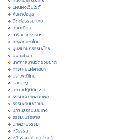
ทีมงานธรรมะไทย
แผนผังเว็บไซต์
ค้นหาข้อมูล
ติดต่อธรรมะไทย
สมุดเยี่ยม
เครือข่ายธรรมะ
สัญลักษณ์ไทย
มุมสมาชิกธรรมะไทย
Donation
เทศกาลงานวัดช่วยชาติ
การเผยแผ่ศาสนา
ประเพณีไทย
บอกบุญ
สถานปฏิบัติธรรม
ธรรมะจากหลวงพ่อ
ธรรมะกับเยาวชน
นิทานธรรมะบันเทิง
ธรรมะบรรยาย
บทความธรรมะ
กวีธรรมะ
คติธรรม คำคม โดนใจ