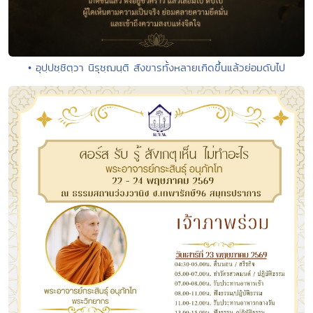
• อุปฺปชฺชิตฺวา นิรุชฺฌนฺติ สังขารทั้งหลายเกิดขึ้นแล้วย่อมดับไป