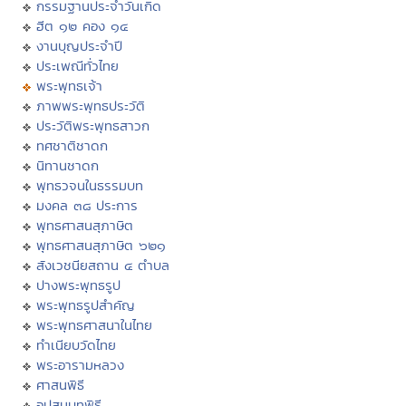
กรรมฐานประจำวันเกิด
ฮีต ๑๒ คอง ๑๔
งานบุญประจำปี
ประเพณีทั่วไทย
พระพุทธเจ้า
ภาพพระพุทธประวัติ
ประวัติพระพุทธสาวก
ทศชาติชาดก
นิทานชาดก
พุทธวจนในธรรมบท
มงคล ๓๘ ประการ
พุทธศาสนสุภาษิต
พุทธศาสนสุภาษิต ๖๒๑
สังเวชนียสถาน ๔ ตำบล
ปางพระพุทธรูป
พระพุทธรูปสำคัญ
พระพุทธศาสนาในไทย
ทำเนียบวัดไทย
พระอารามหลวง
ศาสนพิธี
อุปสมบทพิธี