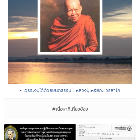
• เวรระงับได้ด้วยขันติธรรม : หลวงปู่เหรียญ วรลาโภ
#เนื้อหาที่เกี่ยวข้อง