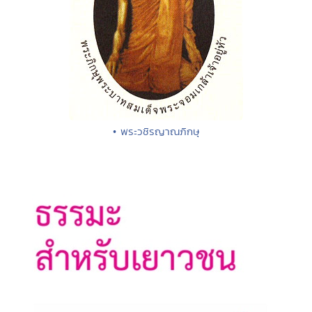
• พระวชิรญาณภิกษุ