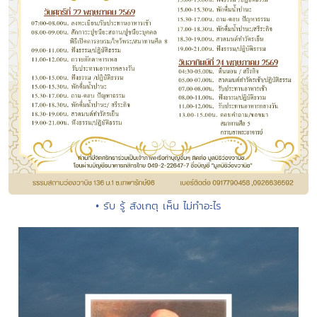
• รับ รู้ สังเกตุ เห็น ไม่ทำอะไร