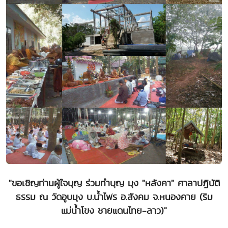
"ขอเชิญท่านผู้ใจบุญ ร่วมทำบุญ มุง "หลังคา" ศาลาปฏิบัติ
ธรรม ณ วัดอูบมุง บ.น้ำไพร อ.สังคม จ.หนองคาย (ริม
แม่น้ำโขง ชายแดนไทย-ลาว)"