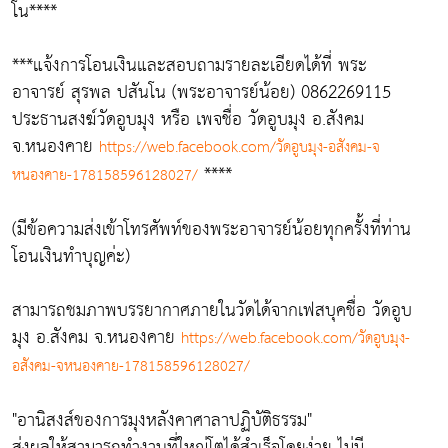
โน****
***แจ้งการโอนเงินและสอบถามรายละเอียดได้ที่ พระ
อาจารย์ สุรพล ปสันโน (พระอาจารย์น้อย) 0862269115
ประธานสงฆ์วัดอูบมุง หรือ เพจชื่อ วัดอูบมุง อ.สังคม
จ.หนองคาย
https://web.facebook.com/วัดอูบมุง-อสังคม-จ
****
หนองคาย-178158596128027/
(มีข้อความส่งเข้าโทรศัพท์ของพระอาจารย์น้อยทุกครั้งที่ท่าน
โอนเงินทำบุญค่ะ)
สามารถชมภาพบรรยากาศภายในวัดได้จากเฟสบุคชื่อ วัดอูบ
มุง อ.สังคม จ.หนองคาย
https://web.facebook.com/วัดอูบมุง-
อสังคม-จหนองคาย-178158596128027/
"อานิสงส์ของการมุงหลังคาศาลาปฏิบัติธรรม"
ส่งผลให้สามารถทำงานที่ใหญ่โตได้สำเร็จโดยง่าย ไม่มี