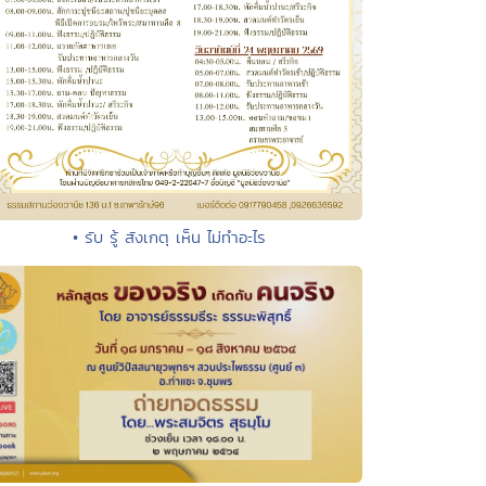
• รับ รู้ สังเกตุ เห็น ไม่ทำอะไร