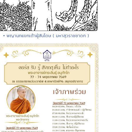
• พญานกแขกเต้าผู้สันโดษ ( มหาสุวราชชาดก )