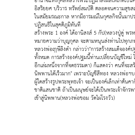
อำนาจแห่งกุศลที่สร้างพระปฏิมาส่งผลให้เกิดเป็นค
อิสริยยศ บริวาร ทรัพย์สมบัติ ตลอดจนความสุขสถ
ในสมัยมรณะกาล หากมีอารมณ์ในกุศลกิจนั้นมาปราก
ปฏิสนธิในสุคติภูมิทันที
สร้างพระ 1 องค์ ได้อานิสงส์ 5 กัป(หลวงปู่ดู่ พร
หมายความว่าบุญกุศล จะตามหนุนส่งท่านไปทุกภพ
หลวงพ่อฤาษีลิงดำ กล่าวว่า"การสร้างสมเด็จองค์ป
ทั้งหมด การสร้างองค์ปฐมนี้ท่านเปลี่ยนบัญชีใหม่ 
อีกเล่มหนึ่งจากที่จดธรรมดา) ก็แสดงว่า คนที่จะส
นิพพานได้เร็วมาก" เพราะบัญชีสีทอง หลวงพ่อฯ
ผู้ใดสร้างรูปพระพุทธเจ้า จะเป็นองค์เล็กเท่าต้นคาก
ชาติแสนชาติ ถ้าเป็นมนุษย์จะได้เป็นพระเจ้าจักรพ
เข้าสู่นิพพาน(หลวงพ่อขอม วัดไผ่โรงวัว)