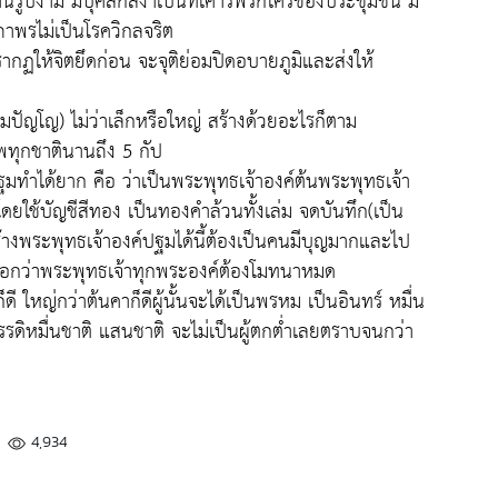
นรูปงาม มีบุคลิกสง่าเป็นที่เคารพรักใคร่ของประชุมชน มี
าพรไม่เป็นโรควิกลจริต
ฏให้จิตยึดก่อน จะจุติย่อมปิดอบายภูมิและส่งให้
หมปัญโญ) ไม่ว่าเล็กหรือใหญ่ สร้างด้วยอะไรก็ตาม
ทุกชาตินานถึง 5 กัป
ฐมทำได้ยาก คือ ว่าเป็นพระพุทธเจ้าองค์ต้นพระพุทธเจ้า
โดยใช้บัญชีสีทอง เป็นทองคำล้วนทั้งเล่ม จดบันทึก(เป็น
ร้างพระพุทธเจ้าองค์ปฐมได้นี้ต้องเป็นคนมีบุญมากและไป
บอกว่าพระพุทธเจ้าทุกพระองค์ต้องโมทนาหมด
็ดี ใหญ่กว่าต้นคาก็ดีผู้นั้นจะได้เป็นพรหม เป็นอินทร์ หมื่น
รรดิหมื่นชาติ แสนชาติ จะไม่เป็นผู้ตกต่ำเลยตราบจนกว่า
4,934