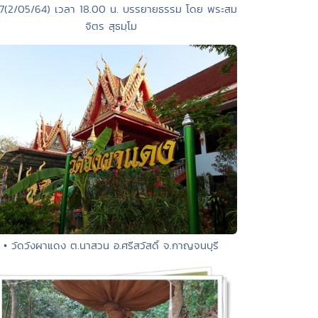
17(2/05/64) เวลา 18.00 น. บรรยายธรรม โดย พระสม
จิตร สุธมฺโม
• วัดวังผาแดง ต.นาสวน อ.ศรีสวัสดิ์ จ.กาญจนบุรี