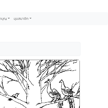
กบุญ
มุมสมาชิก