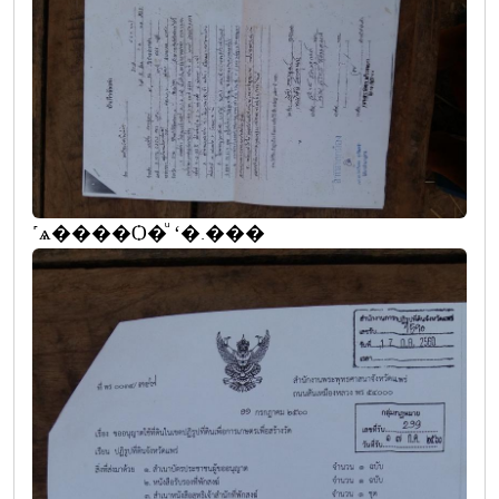
˹ѧ����Ѻ�ͧ ʻ�.���