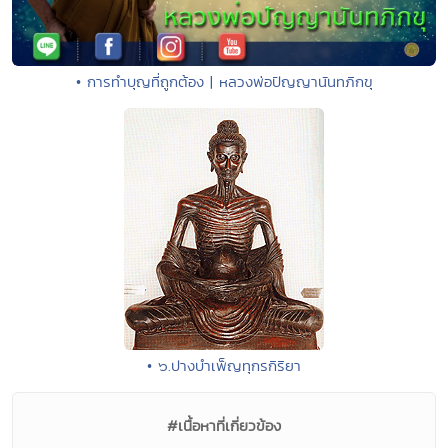
• การทำบุญที่ถูกต้อง | หลวงพ่อปัญญานันทภิกขุ
• ๖.ปางบำเพ็ญทุกรกิริยา
#เนื้อหาที่เกี่ยวข้อง