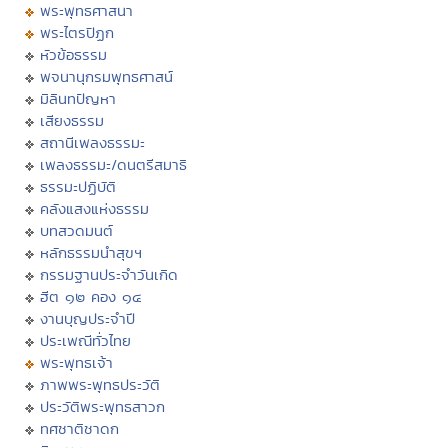
พระพุทธศาสนา
พระไตรปิฏก
หัวข้อธรรม
พจนานุกรมพุทธศาสน์
มิลินทปัญหา
เสียงธรรม
สถานีเพลงธรรมะ
เพลงธรรมะ/ดนตรีสมาธิ
ธรรมะปฏิบัติ
คลังแสงแห่งธรรม
บทสวดมนต์
หลักธรรมนำสุขฯ
กรรมฐานประจำวันเกิด
ฮีต ๑๒ คอง ๑๔
งานบุญประจำปี
ประเพณีทั่วไทย
พระพุทธเจ้า
ภาพพระพุทธประวัติ
ประวัติพระพุทธสาวก
ทศชาติชาดก