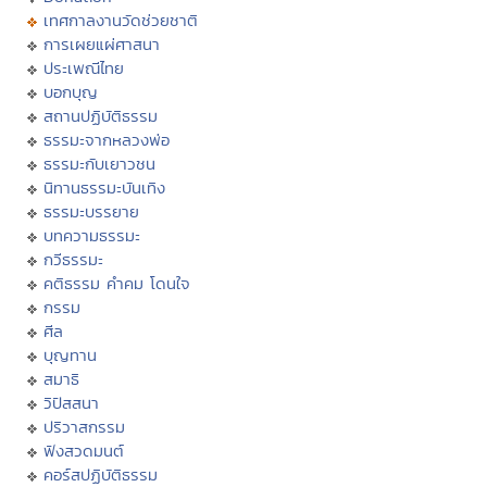
เทศกาลงานวัดช่วยชาติ
การเผยแผ่ศาสนา
ประเพณีไทย
บอกบุญ
สถานปฏิบัติธรรม
ธรรมะจากหลวงพ่อ
ธรรมะกับเยาวชน
นิทานธรรมะบันเทิง
ธรรมะบรรยาย
บทความธรรมะ
กวีธรรมะ
คติธรรม คำคม โดนใจ
กรรม
ศีล
บุญทาน
สมาธิ
วิปัสสนา
ปริวาสกรรม
ฟังสวดมนต์
คอร์สปฏิบัติธรรม