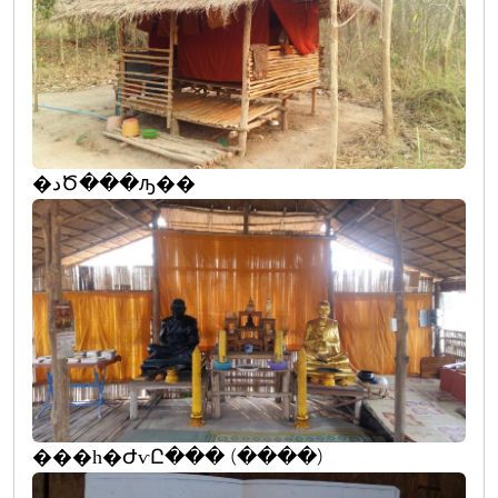
�دԾ���ԡ��
���һ�ԺѵԸ��� (����)