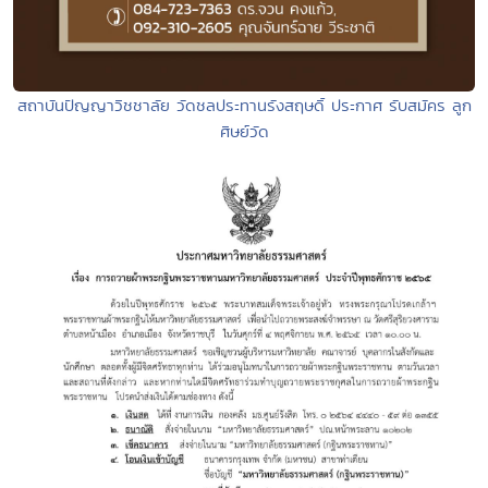
สถาบันปัญญาวิชชาลัย วัดชลประทานรังสฤษดิ์ ประกาศ รับสมัคร ลูก
ศิษย์วัด