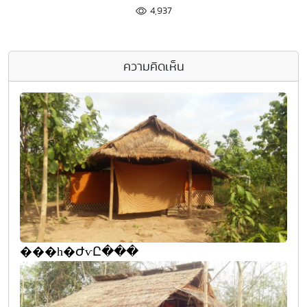
4,937
ความคิดเห็น
���һ�ԺѵԸ���