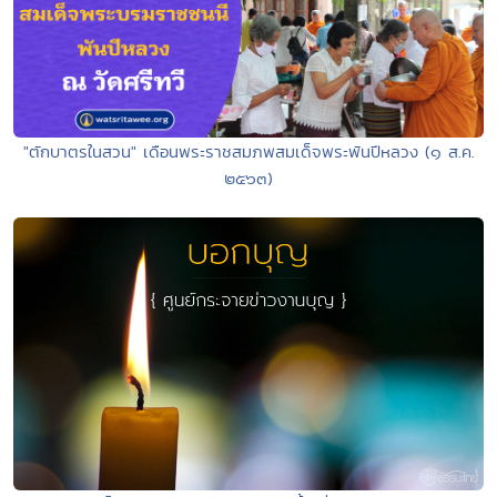
"ตักบาตรในสวน" เดือนพระราชสมภพสมเด็จพระพันปีหลวง (๑ ส.ค.
๒๕๖๓)