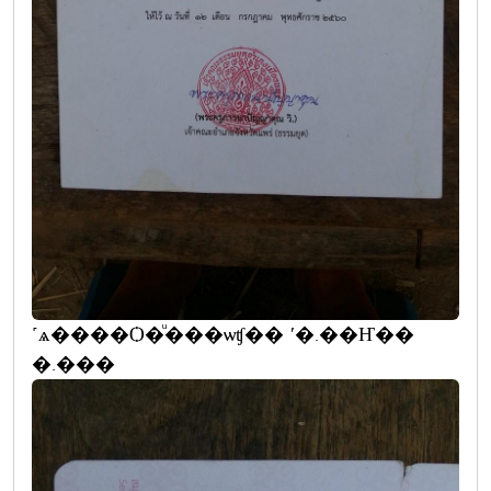
˹ѧ����Ѻ�ͧ���ѡʧ�� ʹ�.��Ҥ��
�.���