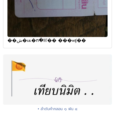
��ش�ѭ�ո�Ҥ�� ���ѡʧ��
• ลำดับคำกลอน ๑ พัน ๔