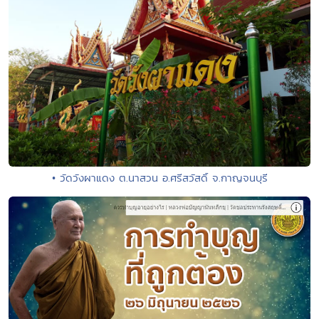
• วัดวังผาแดง ต.นาสวน อ.ศรีสวัสดิ์ จ.กาญจนบุรี