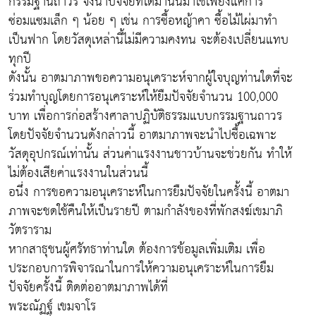
กรรมฐานถาวร จึงนำปัจจัยที่ได้มานั้นมาใช้เพียงแค่การ
ซ่อมแซมเล็ก ๆ น้อย ๆ เช่น การซื้อหญ้าคา ซื้อไม้ไผ่มาทำ
เป็นฟาก โดยวัสดุเหล่านี้ไม่มีความคงทน จะต้องเปลี่ยนแทบ
ทุกปี
ดังนั้น อาตมาภาพขอความอนุเคราะห์จากผู้ใจบุญท่านใดที่จะ
ร่วมทำบุญโดยการอนุเคราะห์ให้ยืมปัจจัยจำนวน 100,000
บาท เพื่อการก่อสร้างศาลาปฏิบัติธรรมแบบกรรมฐานถาวร
โดยปัจจัยจำนวนดังกล่าวนี้ อาตมาภาพจะนำไปซื้อเฉพาะ
วัสดุอุปกรณ์เท่านั้น ส่วนค่าแรงงานชาวบ้านจะช่วยกัน ทำให้
ไม่ต้องเสียค่าแรงงานในส่วนนี้
อนึ่ง การขอความอนุเคราะห์ในการยืมปัจจัยในครั้งนี้ อาตมา
ภาพจะชดใช้คืนให้เป็นรายปี ตามกำลังของที่พักสงฆ์เขมาภิ
วัตราราม
หากสาธุชนผู้ศรัทธาท่านใด ต้องการข้อมูลเพิ่มเติม เพื่อ
ประกอบการพิจารณาในการให้ความอนุเคราะห์ในการยืม
ปัจจัยครั้งนี้ ติดต่ออาตมาภาพได้ที่
พระณัฏฐ์ เขมจาโร