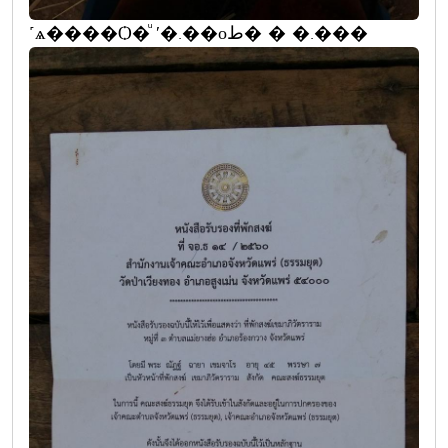
˹ѧ����Ѻ�ͧ ʹ�.��оط� � �.���