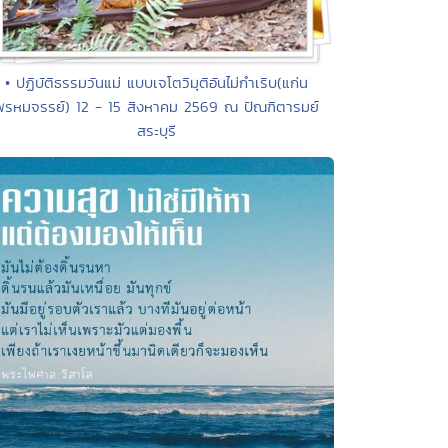
• ปฏิบัติธรรมวันแม่ แบบเจโตวิมุติอันไม่กำเริบ(แก่น
พรหมจรรย์) 12 - 15 สิงหาคม 2569 ณ ปัณฑิตารมย์
สระบุรี