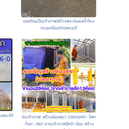
ขอเชิญเป็นเจ้าภาพสร้างพระหินแม่น้ำโขง
ทรงเครื่องจักรพรรดิ์
งพระใต้
รับเจ้าภาพ สร้างห้องสุขา (ปลดทุกข์- โศก
-โรค- ภัย) ขาดเจ้าภาพอีก11 ห้อง สร้าง