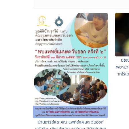
ขอเช
พยาบาล
ากไร้
บ้านอารีย์และคณะแพทย์แผนตะวันออก
ม.รังสิต เชิญท่านตรวจรักษา วินิจฉัยโรค