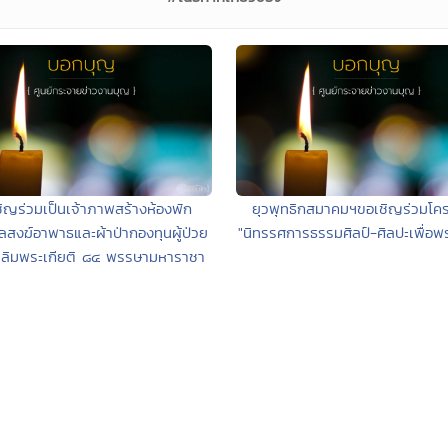
ิญร่วมเป็นเจ้าภาพสร้างห้องพัก
ยุวพุทธิกสมาคมฯขอเชิญร่วมโค
สงฆ์อาพาธและผ้าป่ากองทุนผู้ป่วย
"นิทรรศการธรรมศิลป์-ศิลปะเพื่อพ
เฉลิมพระเกียติ ๘๔ พรรษามหาราชา