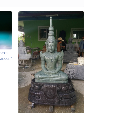
รงการ
ระธรรม"