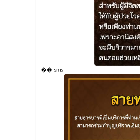
�� sms