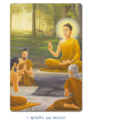
• พุทธกิจ ๔๕ พรรษา