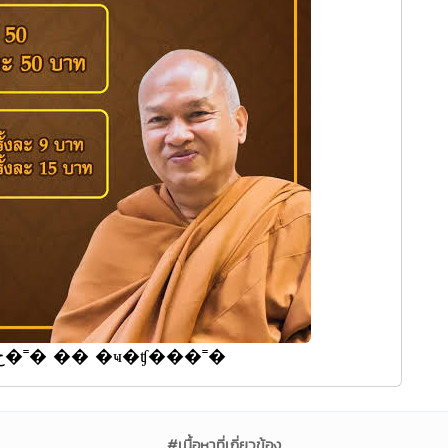
���� ���� ���� �ѹ �պح�˭� �� �ҹ�ʧ���˭�
#เนื้อหาที่เกี่ยวข้อง