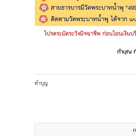
ทำบุญ ก
ทำบุญ
ค