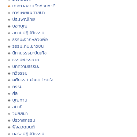
เทศกาลงานวัดช่วยชาติ
การเผยแผ่ศาสนา
ประเพณีไทย
บอกบุญ
สถานปฏิบัติธรรม
ธรรมะจากหลวงพ่อ
ธรรมะกับเยาวชน
นิทานธรรมะบันเทิง
ธรรมะบรรยาย
บทความธรรมะ
กวีธรรมะ
คติธรรม คำคม โดนใจ
กรรม
ศีล
บุญทาน
สมาธิ
วิปัสสนา
ปริวาสกรรม
ฟังสวดมนต์
คอร์สปฏิบัติธรรม