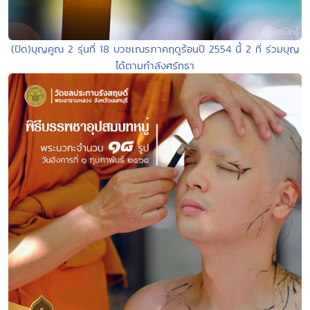
(ปิด)บุญคูณ 2 รุ่นที่ 18 บวชเณรภาคฤดูร้อนปี 2554 นี้ 2 ที่ ร่วมบุญ
ได้ตามกำลังศรัทธา