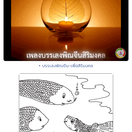
• บรรเลงพิณจีน-เพื่อสิริมงคล