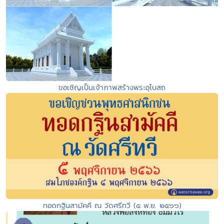
ขอเชิญเป็นเจ้าภาพสร้างพระอุโบสถ
ทอดกฐินสามัคคี ณ วัดศรีทวี (๕ พ.ย. ๒๕๖๖)