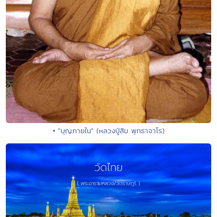
• "บุญภายใน" (หลวงปู่สิม พุทธาจาโร)