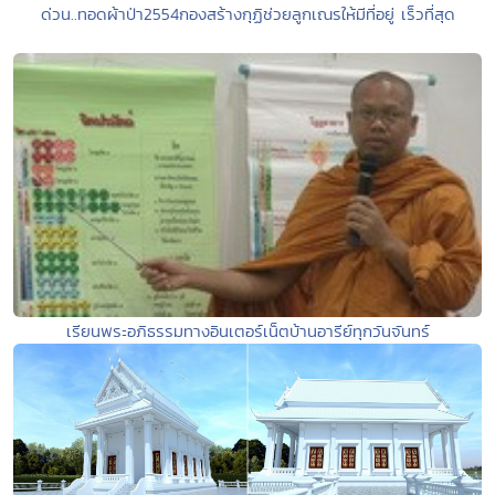
ด่วน..ทอดผ้าป่า2554กองสร้างกุฏิช่วยลูกเณรให้มีที่อยู่ เร็วที่สุด
เรียนพระอภิธรรมทางอินเตอร์เน็ตบ้านอารีย์ทุกวันจันทร์