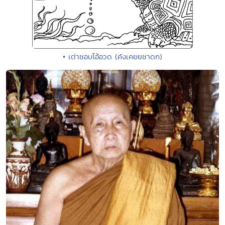
• เต่าชอบโอ้อวด (คังเคยยชาดก)