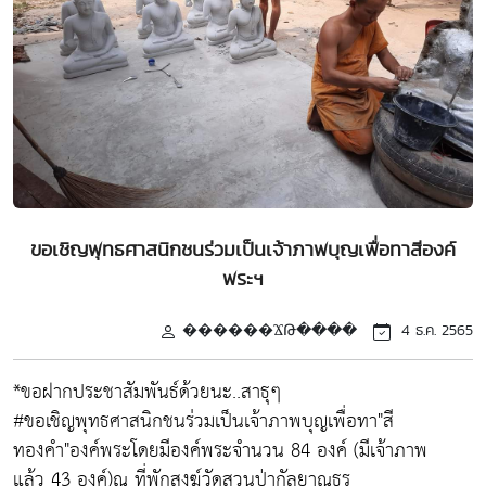
ขอเชิญพุทธศาสนิกชนร่วมเป็นเจ้าภาพบุญเพื่อทาสีองค์
พระฯ
������ϪԹ����
4 ธ.ค. 2565
*ขอฝากประชาสัมพันธ์ด้วยนะ..สาธุๆ
#ขอเชิญพุทธศาสนิกชนร่วมเป็นเจ้าภาพบุญเพื่อทา"สี
ทองคำ"องค์พระโดยมีองค์พระจำนวน 84 องค์ (มีเจ้าภาพ
แล้ว 43 องค์)ณ ที่พักสงฆ์วัดสวนป่ากัลยาณธร