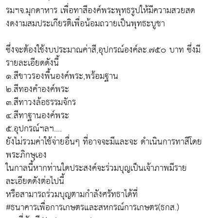
รมฯจ.มุกดาหาร เพื่อทาสีองค์พระพุทธรูปให้มีความสวยสด
งดงามสมประเกียรติเพื่อน้อมถวายเป็นพุทธะบูชา
ซึ่งจะต้องใช้งบประมาณค่าสี,อุปกรณ์องค์ละ.๗๕๐ บาท ซึ่งมี
รายละเอียดดังนี้
๑.สีขาวรองพื้นองค์พระ,พร้อมฐาน
๒.สีทองคำองค์พระ
๓.สีทาวงล้อธรรมจักร
๔.สีทาฐานองค์พระ
๕.อุปกรณ์ฯลฯ....
ยังไม่รวมค่าใช้จ่ายอื่นๆ ที่อาจจะมีและจะ ดำเนินการทาสีโดย
พระภิกษุเอง
ในกาลนี้หากท่านใดประสงค์จะร่วมบุญเป็นเจ้าภาพมีราย
ละเอียดดังต่อไปนี้
หรือสามารถร่วมบุญตามกำลังศรัทธาได้ที่
#ธนาคารเพื่อการเกษตรและสหกรณ์การเกษตร(ธกส.)