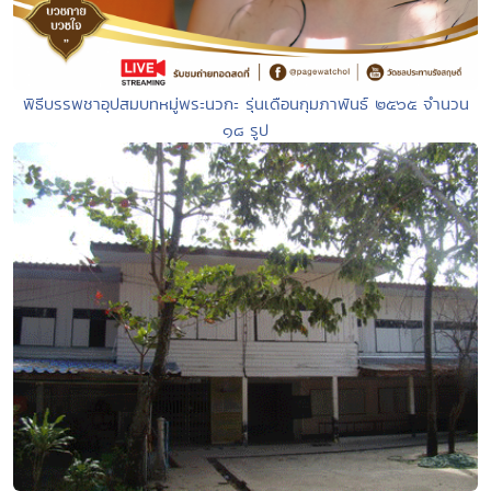
พิธีบรรพชาอุปสมบทหมู่พระนวกะ รุ่นเดือนกุมภาพันธ์ ๒๕๖๕ จำนวน
๑๘ รูป