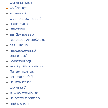
พระพุทธศาสนา
พระไตรปิฏก
หัวข้อธรรม
พจนานุกรมพุทธศาสน์
มิลินทปัญหา
เสียงธรรม
สถานีเพลงธรรมะ
เพลงธรรมะ/ดนตรีสมาธิ
ธรรมะปฏิบัติ
คลังแสงแห่งธรรม
บทสวดมนต์
หลักธรรมนำสุขฯ
กรรมฐานประจำวันเกิด
ฮีต ๑๒ คอง ๑๔
งานบุญประจำปี
ประเพณีทั่วไทย
พระพุทธเจ้า
ภาพพระพุทธประวัติ
ประวัติพระพุทธสาวก
ทศชาติชาดก