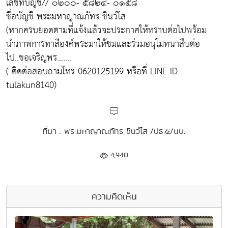
เลขที่บัญชี// ๐๒๐๐- ๕๘๒๔- ๐๑๕๘
ชื่อบัญชี พระมหาญาณภัทร ชินวํโส
(หากครบยอดตามที่แจ้งแล้วจะประกาศให้ทราบต่อไปพร้อม
นำภาพการทาสีองค์พระมาให้ชมและร่วมอนุโมทนาสืบต่อ
ไป..ขอเจริญพร.......
( ติดต่อสอบถามโทร 0620125199 หรือที่ LINE ID :
tulakun8140)
ที่มา : พระมหาญาณภัทร ชินวํโส /ปธ.๕/นบ.
4,940
ความคิดเห็น