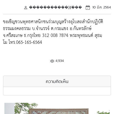
�����������ѯʧ���
10 มี.ค. 2564
ขอเชิญชวนพุทธศาสนิกชนร่วมบุญสร้างอุโบสถสำนักปฏิบัติ
ธรรมมงคลธรรม บ.จำนรรจ์ ต.กระแชง อ.กันทรลักษ์
จ.ศรีสะเกษ ธ.กรุงไทย 312 008 7874 พระพุทธมนต์ สุธมฺ
โม โทร.065-165-6564
4,934
ความคิดเห็น