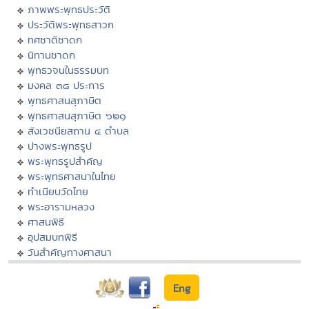
ภาพพระพุทธประวัติ
ประวัติพระพุทธสาวก
ทศชาติชาดก
นิทานชาดก
พุทธวจนในธรรมบท
มงคล ๓๘ ประการ
พุทธศาสนสุภาษิต
พุทธศาสนสุภาษิต ๖๒๑
สังเวชนียสถาน ๔ ตำบล
ปางพระพุทธรูป
พระพุทธรูปสำคัญ
พระพุทธศาสนาในไทย
ทำเนียบวัดไทย
พระอารามหลวง
ศาสนพิธี
อุปสมบทพิธี
วันสำคัญทางศาสนา
Eng