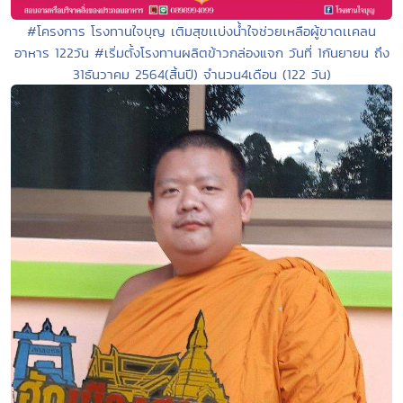
#โครงการ โรงทานใจบุญ เติมสุขเเบ่งน้ำใจช่วยเหลือผู้ขาดเเคลน
อาหาร 122วัน #เริ่มตั้งโรงทานผลิตข้าวกล่องแจก วันที่ 1กันยายน ถึง
31ธันวาคม 2564(สิ้นปี) จำนวน4เดือน (122 วัน)