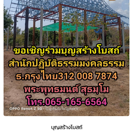
บุญสร้างโบสถ์