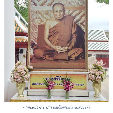
• "พรหมวิหาร ๔" (สมเด็จพระญาณสังวรฯ)