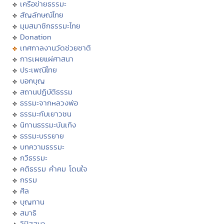
เครือข่ายธรรมะ
สัญลักษณ์ไทย
มุมสมาชิกธรรมะไทย
Donation
เทศกาลงานวัดช่วยชาติ
การเผยแผ่ศาสนา
ประเพณีไทย
บอกบุญ
สถานปฏิบัติธรรม
ธรรมะจากหลวงพ่อ
ธรรมะกับเยาวชน
นิทานธรรมะบันเทิง
ธรรมะบรรยาย
บทความธรรมะ
กวีธรรมะ
คติธรรม คำคม โดนใจ
กรรม
ศีล
บุญทาน
สมาธิ
วิปัสสนา