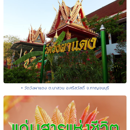
• วัดวังผาแดง ต.นาสวน อ.ศรีสวัสดิ์ จ.กาญจนบุรี