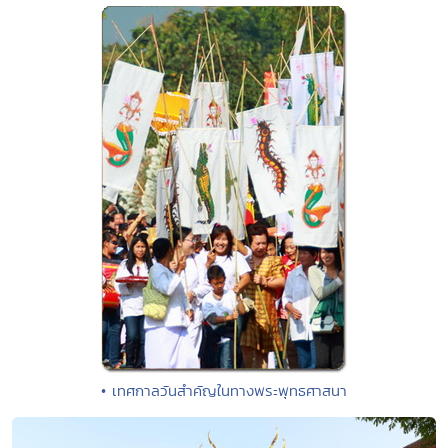
• เทศกาลวันสำคัญในทางพระพุทธศาสนา