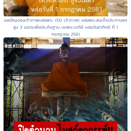
ขอเชิญจองเจ้าภาพหล่อพระ (50 เจ้าภาพ) หล่อพระสมเด็จประทานพร
สูง 3 เมตรเพื่อประดิษฐาน บนพระเจดีย์ หล่อวันอาทิตย์ ที่ 1
กรกฎาคม 2561