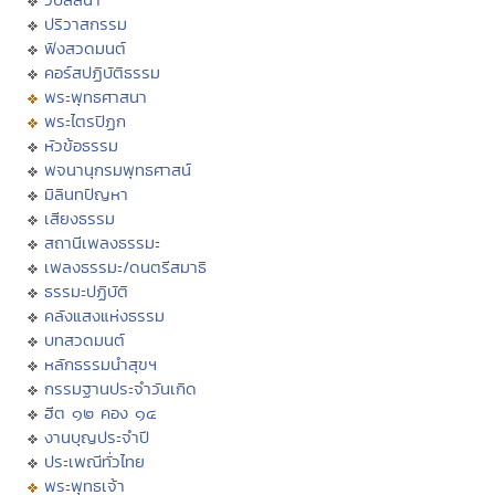
ปริวาสกรรม
ฟังสวดมนต์
คอร์สปฏิบัติธรรม
พระพุทธศาสนา
พระไตรปิฏก
หัวข้อธรรม
พจนานุกรมพุทธศาสน์
มิลินทปัญหา
เสียงธรรม
สถานีเพลงธรรมะ
เพลงธรรมะ/ดนตรีสมาธิ
ธรรมะปฏิบัติ
คลังแสงแห่งธรรม
บทสวดมนต์
หลักธรรมนำสุขฯ
กรรมฐานประจำวันเกิด
ฮีต ๑๒ คอง ๑๔
งานบุญประจำปี
ประเพณีทั่วไทย
พระพุทธเจ้า