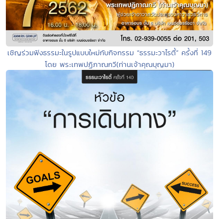
เชิญร่วมฟังธรรมะในรูปแบบใหม่กับกิจกรรม “ธรรมะวาไรตี้” ครั้งที่ 149
โดย พระเทพปฏิภาณกวี(ท่านเจ้าคุณบุญมา)