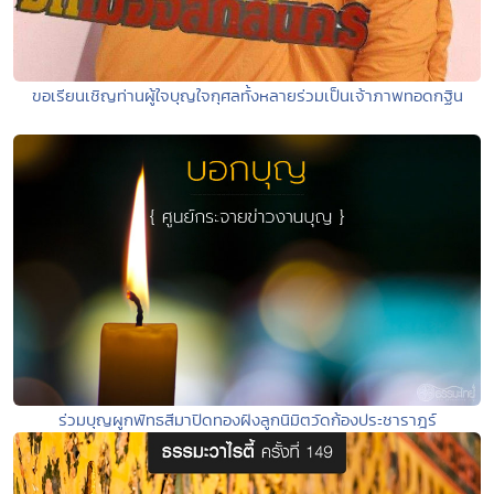
ขอเรียนเชิญท่านผู้ใจบุญใจกุศลทั้งหลายร่วมเป็นเจ้าภาพทอดกฐิน
ร่วมบุญผูกพัทธสีมาปิดทองฝังลูกนิมิตวัดก้องประชาราฎร์