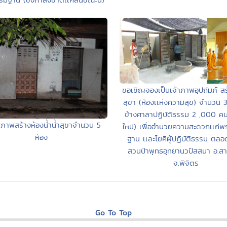
ขอเชิญจองเป็นเจ้าภาพอุปถัมภ์ สร
สุขา (ห้องเเห่งความสุข) จำนวน 
ข้างศาลาปฏิบัติธรรม 2 ,000 คน
าภาพสร้างห้องน้ำน้ำสุขาจำนวน 5
ใหม่) เพื่ออำนวยความสะดวกเเก่
ห้อง
ฐาน เเละโยคีผู้ปฏิบัติธรรม ตล
สวนป่าพุทธอุทยานวปัสสนา อ.สา
จ.พิจิตร
Go To Top