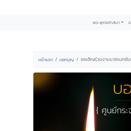
พระพุทธศาสนา
ธ
ขอเชิญร่วมงานบวชเนกขัมม
หน้าแรก
บอกบุญ