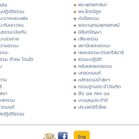
บุญ
พระพุทธศาสนา
นปฏิบัติธรรม
พระไตรปิฏก
มะจากหลวงพ่อ
หัวข้อธรรม
มะกับเยาวชน
พจนานุกรมพุทธศาสน์
นธรรมะบันเทิง
มิลินทปัญหา
มะบรรยาย
เสียงธรรม
วามธรรมะ
สถานีเพลงธรรมะ
ธรรมะ
เพลงธรรมะ/ดนตรีสมาธิ
ธรรม คำคม โดนใจ
ธรรมะปฏิบัติ
ม
คลังแสงแห่งธรรม
บทสวดมนต์
ทาน
หลักธรรมนำสุขฯ
ิ
กรรมฐานประจำวันเกิด
สสนา
ฮีต ๑๒ คอง ๑๔
วาสกรรม
งานบุญประจำปี
สวดมนต์
ประเพณีทั่วไทย
สปฏิบัติธรรม
Eng