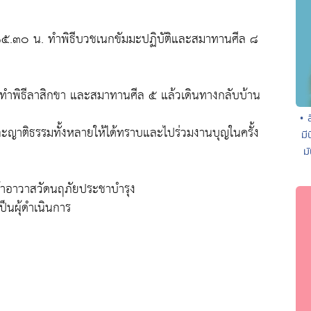
๑๕.๓๐ น. ทำพิธีบวชเนกขัมมะปฏิบัติและสมาทานศีล ๘
ทำพิธีลาสิกขา และสมาทานศีล ๕ แล้วเดินทางกลับบ้าน
• 
และญาติธรรมทั้งหลายให้ได้ทราบและไปร่วมงานบุญในครั้ง
มี
ม
จ้าอาวาสวัดนฤภัยประชาบำรุง
็นผุ้ดำเนินการ