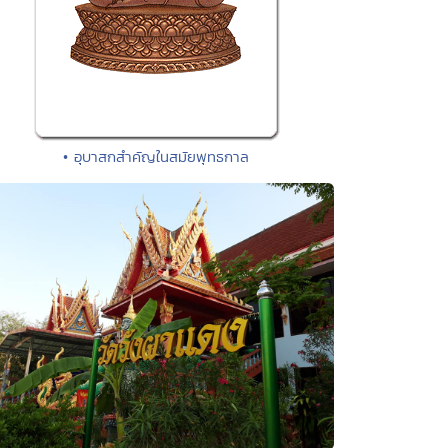
• อุบาสกสำคัญในสมัยพุทธกาล