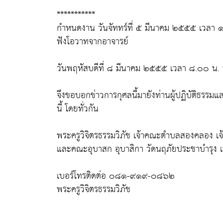
***********
กำหนดงาน วันจัททร์ที่ ๕ มีนาคม ๒๕๕๕ เวลา 
ฟังโอวาทจากอาจารย์
วันพฤหัสบดีที่ ๘ มีนาคม ๒๕๕๕ เวลา ๘.๐๐ น. 
จึงขอบอกข่าวการกุศลนี้มายังท่านผู้ปฏิบัติธรรม
นี้ โดยทั่วกัน
พระครูวิจิตรธรรมวิภัช เจ้าคณะตำบลสองคลอง เ
และคณะอุบาสก อุบาสิกา วัดนฤภัยประชาบำรุง เป
เบอร์โทรติดต่อ ๐๘๑-๙๑๙-๐๘๖๒
พระครูวิจิตรธรรมวิภัช