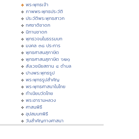
พระพุทธเจ้า
ภาพพระพุทธประวัติ
ประวัติพระพุทธสาวก
ทศชาติชาดก
นิทานชาดก
พุทธวจนในธรรมบท
มงคล ๓๘ ประการ
พุทธศาสนสุภาษิต
พุทธศาสนสุภาษิต ๖๒๑
สังเวชนียสถาน ๔ ตำบล
ปางพระพุทธรูป
พระพุทธรูปสำคัญ
พระพุทธศาสนาในไทย
ทำเนียบวัดไทย
พระอารามหลวง
ศาสนพิธี
อุปสมบทพิธี
วันสำคัญทางศาสนา