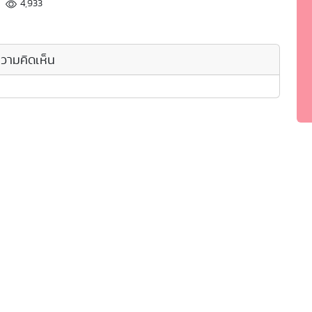
4,933
วามคิดเห็น