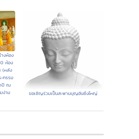
้างห้อง
30 ห้อง
 (หลัง
พระกรรม
อดปี ณ
มง่าม
ขอเชิญร่วมเป็นสะพานบุญอันยิ่งใหญ่