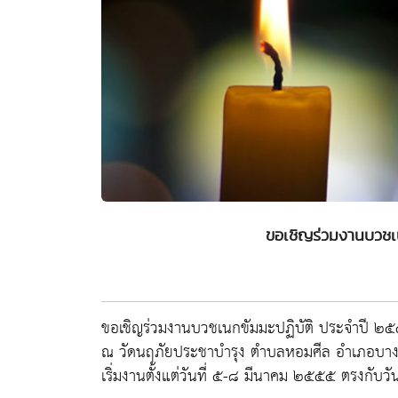
ขอเชิญร่วมงานบวชเ
ขอเชิญร่วมงานบวชเนกขัมมะปฏิบัติ ประจำปี ๒
ณ วัดนฤภัยประชาบำรุง ตำบลหอมศีล อำเภอบางป
เริ่มงานตั้งแต่วันที่ ๕-๘ มีนาคม ๒๕๕๕ ตรงกับวั