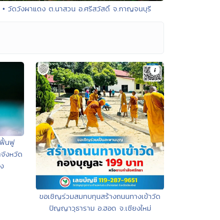
• วัดวังผาแดง ต.นาสวน อ.ศรีสวัสดิ์ จ.กาญจนบุรี
ื้นฟู
จังหวัด
ยง
ขอเชิญร่วมสมทบทุนสร้างถนนทางเข้าวัด
ปัญญาวุธาราม อ.ฮอด จ.เชียงใหม่