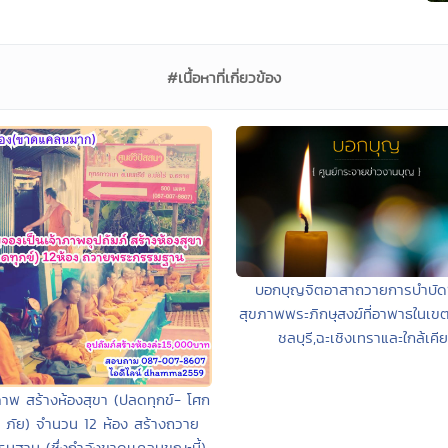
#เนื้อหาที่เกี่ยวข้อง
บอกบุญจิตอาสาถวายการบำบัดฟ
สุขภาพพระภิกษุสงฆ์ที่อาพาธในเขต
ชลบุรี,ฉะเชิงเทราและใกล้เคี
ภาพ สร้างห้องสุขา (ปลดทุกข์- โศก
 ภัย) จำนวน 12 ห้อง สร้างถวาย
มฐาน (ซึ่งกำลังขาดเเคลนขณะนี้)