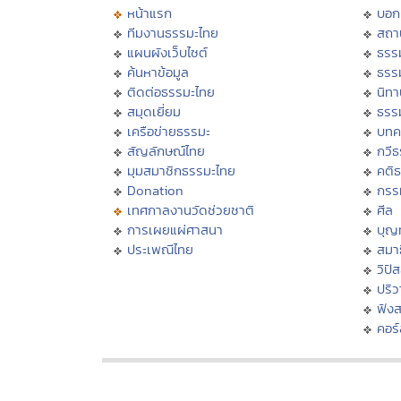
หน้าแรก
บอก
ทีมงานธรรมะไทย
สถา
แผนผังเว็บไซต์
ธรร
ค้นหาข้อมูล
ธรร
ติดต่อธรรมะไทย
นิทา
สมุดเยี่ยม
ธรร
เครือข่ายธรรมะ
บทค
สัญลักษณ์ไทย
กวี
มุมสมาชิกธรรมะไทย
คติ
Donation
กรร
เทศกาลงานวัดช่วยชาติ
ศีล
การเผยแผ่ศาสนา
บุญ
ประเพณีไทย
สมาธ
วิปั
ปริ
ฟัง
คอร์