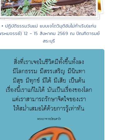
• ปฏิบัติธรรมวันแม่ แบบเจโตวิมุติอันไม่กำเริบ(แก่น
พรหมจรรย์) 12 - 15 สิงหาคม 2569 ณ ปัณฑิตารมย์
สระบุรี