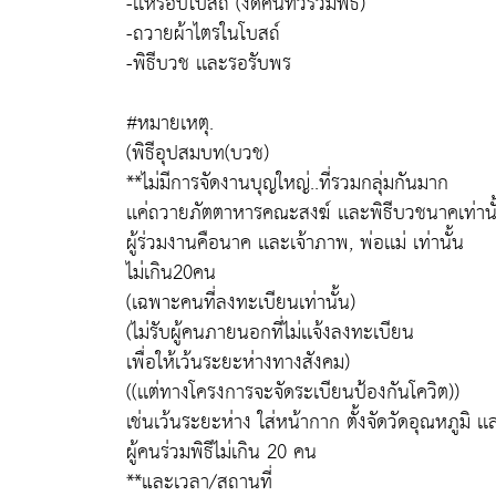
-เเห่รอบโบสถ์ (งดคนทั่วร่วมพิธี)
-ถวายผ้าไตรในโบสถ์
-พิธีบวช เเละรอรับพร
#หมายเหตุ.
(พิธีอุปสมบท(บวช)
**ไม่มีการจัดงานบุญใหญ่..ที่รวมกลุ่มกันมาก
เเค่ถวายภัตตาหารคณะสงฆ์ เเละพิธีบวชนาคเท่านั
ผู้ร่วมงานคือนาค เเละเจ้าภาพ, พ่อเเม่ เท่านั้น
ไม่เกิน20คน
(เฉพาะคนที่ลงทะเบียนเท่านั้น)
(ไม่รับผู้คนภายนอกที่ไม่เเจ้งลงทะเบียน
เพื่อให้เว้นระยะห่างทางสังคม)
((เเต่ทางโครงการจะจัดระเบียนป้องกันโควิต))
เช่นเว้นระยะห่าง ใส่หน้ากาก ตั้งจัดวัดอุณหภูมิ เเ
ผู้คนร่วมพิธีไม่เกิน 20 คน
**และเวลา/สถานที่