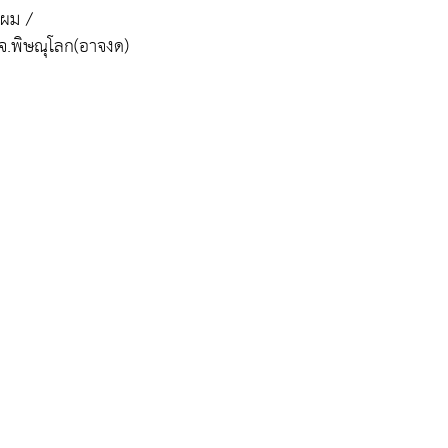
นผม /
 จ.พิษณุโลก(อาจงด)