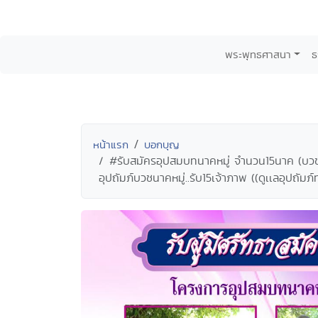
พระพุทธศาสนา
ธ
หน้าแรก
บอกบุญ
#รับสมัครอุปสมบทนาคหมู่ จำนวน15นาค (บวช
อุปถัมภ์บวชนาคหมู่..รับ15เจ้าภาพ ((ดูเเลอุปถ