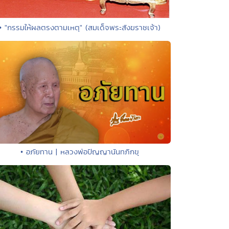
• "กรรมให้ผลตรงตามเหตุ" (สมเด็จพระสังฆราชเจ้า)
• อภัยทาน | หลวงพ่อปัญญานันทภิกขุ