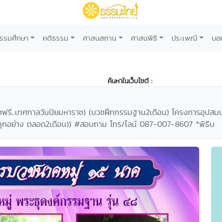
รรมศึกษา
คติธรรม
ศาสนสถาน
ศาสนพิธี
ประเพณี
บอ
ค้นหาในเว็บไซต์ :
ฟรี..เทศกาลวันปิยมหาราช) (บวชฝึกกรรมฐาน2เดือน) โครงการอุปสมบท
ัมภ์ทุกอย่าง ตลอด2เดือน)) #สอบถาม โทร/ไลน์ 087-007-8607 *พิธีบ