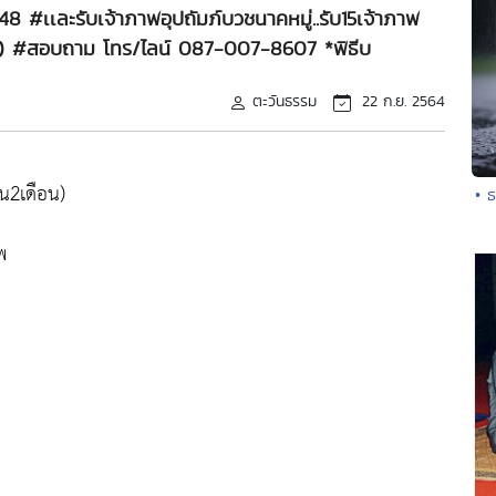
 #เเละรับเจ้าภาพอุปถัมภ์บวชนาคหมู่..รับ15เจ้าภาพ
อน)) #สอบถาม โทร/ไลน์ 087-007-8607 *พิธีบ
ตะวันธรรม
22 ก.ย. 2564
น2เดือน)
• 
พ