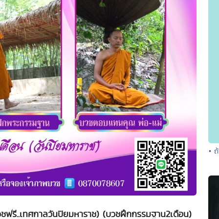
• ถ
ชฟรี..เทศกาลวันปิยมหาราช) (บวชฝึกกรรมฐาน2เดือน)