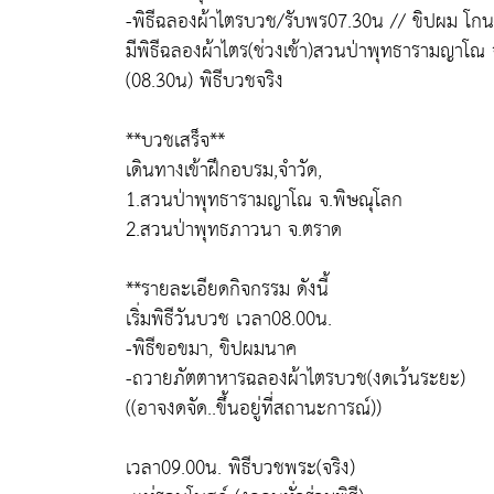
-พิธีฉลองผ้าไตรบวช/รับพร07.30น // ขิปผม โก
มีพิธีฉลองผ้าไตร(ช่วงเช้า)สวนป่าพุทธารามญาโณ
(08.30น) พิธีบวชจริง
**บวชเสร็จ**
เดินทางเข้าฝึกอบรม,จำวัด,
1.สวนป่าพุทธารามญาโณ จ.พิษณุโลก
2.สวนป่าพุทธภาวนา จ.ตราด
**รายละเอียดกิจกรรม ดังนี้
เริ่มพิธีวันบวช เวลา08.00น.
-พิธีขอขมา, ขิปผมนาค
-ถวายภัตตาหารฉลองผ้าไตรบวช(งดเว้นระยะ)
((อาจงดจัด..ขึ้นอยู่ที่สถานะการณ์))
เวลา09.00น. พิธีบวชพระ(จริง)