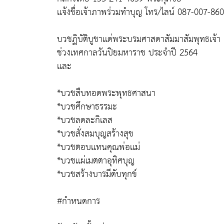
เเจ้งชื่อเจ้าภาพร่วมทำบุญ โทร/ไลน์ 087-007-86
บวชฏิบัติบูชาเเด่พระบรมศาสดาสัมมาสัมพุทธเจ้า
ช่วงเทศกาลวันปิยมหาราช ประจำปี 2564
เเละ
*บวชสืบทอดพระพุทธศาสนา
*บวชศึกษาธรรมะ
*บวชลดละกิเลส
*บวชสั่งสมบุญสร้างสุข
*บวชตอบเเทนคุณพ่อเเม่
*บวชเเผ่เมตตาอุทิศบุญ
*บวชสร้างบารมีดับทุกข์
#กำหนดการ