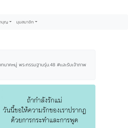
กบุญ
มุมสมาชิก
นาคหมู่ พระกรรมฐานรุ่น.48 #เเละรับเจ้าภาพ