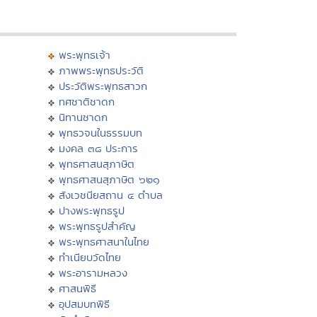
พระพุทธเจ้า
ภาพพระพุทธประวัติ
ประวัติพระพุทธสาวก
ทศชาติชาดก
นิทานชาดก
พุทธวจนในธรรมบท
มงคล ๓๘ ประการ
พุทธศาสนสุภาษิต
พุทธศาสนสุภาษิต ๖๒๑
สังเวชนียสถาน ๔ ตำบล
ปางพระพุทธรูป
พระพุทธรูปสำคัญ
พระพุทธศาสนาในไทย
ทำเนียบวัดไทย
พระอารามหลวง
ศาสนพิธี
อุปสมบทพิธี