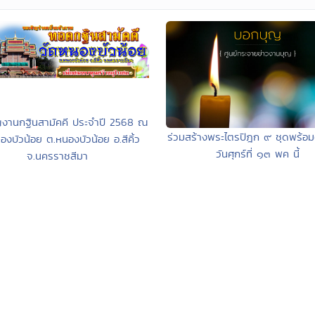
งานกฐินสามัคคี ประจำปี 2568 ณ
ร่วมสร้างพระไตรปิฎก ๙ ชุดพร้อมต
องบัวน้อย ต.หนองบัวน้อย อ.สีคิ้ว
วันศุกร์ที่ ๑๓ พค นี้
จ.นครราชสีมา