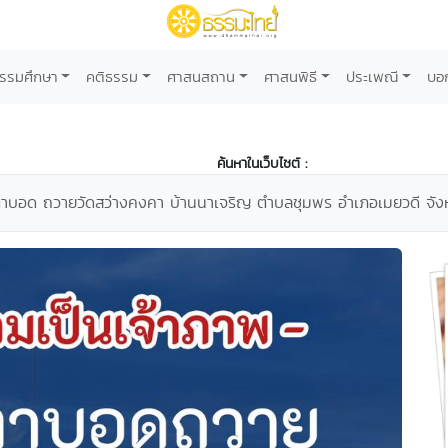
รรมศึกษา
คติธรรม
ศาสนสถาน
ศาสนพิธี
ประเพณี
บอ
ค้นหาในเว็บไซต์ :
นตาบอด ถวายวัดสว่างคงคา บ้านนาเจริญ ตำบลชุมพร อำเภอเมยวดี จังห