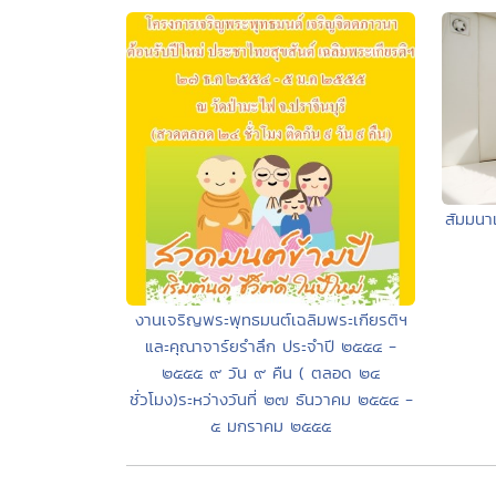
สัมมนาเว
งานเจริญพระพุทธมนต์เฉลิมพระเกียรติฯ
และคุณาจาร์ยรำลึก ประจำปี ๒๕๕๔ -
๒๕๕๕ ๙ วัน ๙ คืน ( ตลอด ๒๔
ชั่วโมง)ระหว่างวันที่ ๒๗ ธันวาคม ๒๕๕๔ -
๕ มกราคม ๒๕๕๕