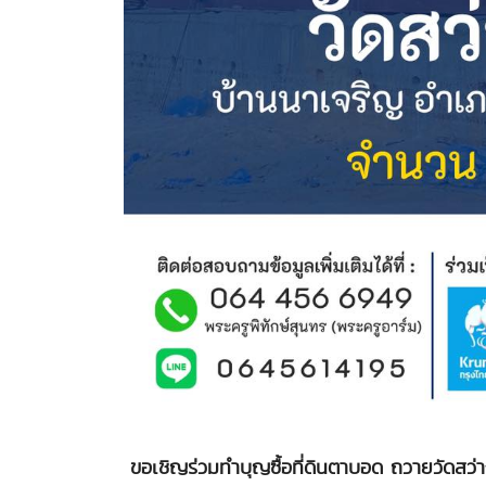
ขอเชิญร่วมทำบุญซื้อที่ดินตาบอด ถวายวัดสว