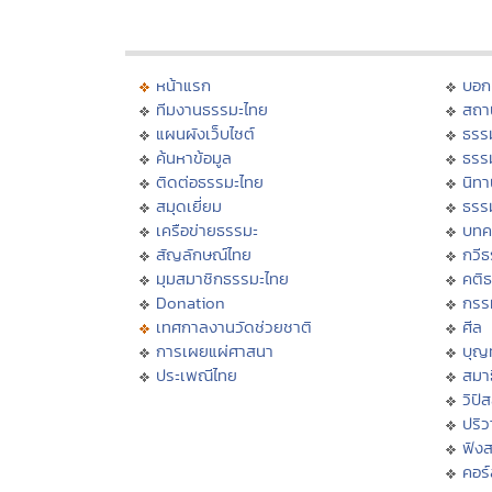
หน้าแรก
บอก
ทีมงานธรรมะไทย
สถา
แผนผังเว็บไซต์
ธรร
ค้นหาข้อมูล
ธรร
ติดต่อธรรมะไทย
นิทา
สมุดเยี่ยม
ธรร
เครือข่ายธรรมะ
บทค
สัญลักษณ์ไทย
กวี
มุมสมาชิกธรรมะไทย
คติ
Donation
กรร
เทศกาลงานวัดช่วยชาติ
ศีล
การเผยแผ่ศาสนา
บุญ
ประเพณีไทย
สมาธ
วิปั
ปริ
ฟัง
คอร์