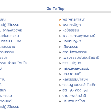
Go To Top
บุญ
พระพุทธศาสนา
นปฏิบัติธรรม
พระไตรปิฏก
มะจากหลวงพ่อ
หัวข้อธรรม
มะกับเยาวชน
พจนานุกรมพุทธศาสน์
นธรรมะบันเทิง
มิลินทปัญหา
มะบรรยาย
เสียงธรรม
วามธรรมะ
สถานีเพลงธรรมะ
ธรรมะ
เพลงธรรมะ/ดนตรีสมาธิ
ธรรม คำคม โดนใจ
ธรรมะปฏิบัติ
ม
คลังแสงแห่งธรรม
บทสวดมนต์
ทาน
หลักธรรมนำสุขฯ
ิ
กรรมฐานประจำวันเกิด
สสนา
ฮีต ๑๒ คอง ๑๔
วาสกรรม
งานบุญประจำปี
สวดมนต์
ประเพณีทั่วไทย
สปฏิบัติธรรม