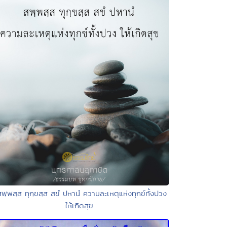
สพฺพสฺส ทุกฺขสฺส สขํ ปหานํ ความละเหตุแห่งทุกข์ทั้งปวง
ให้เกิดสุข