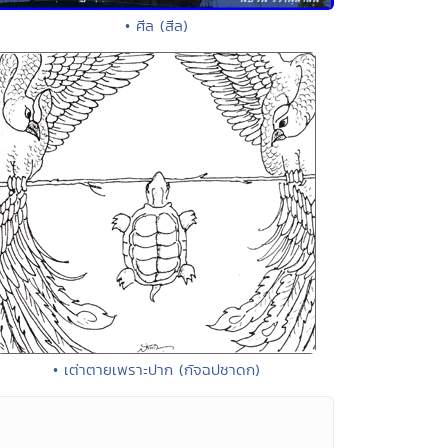
• ศีล (สีล)
• เต่าตายเพราะปาก (กัจฉปชาดก)