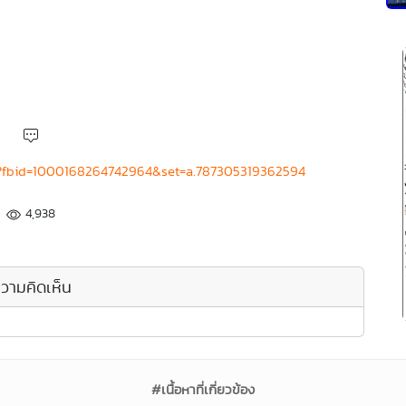
o?fbid=1000168264742964&set=a.787305319362594
4,938
วามคิดเห็น
#เนื้อหาที่เกี่ยวข้อง