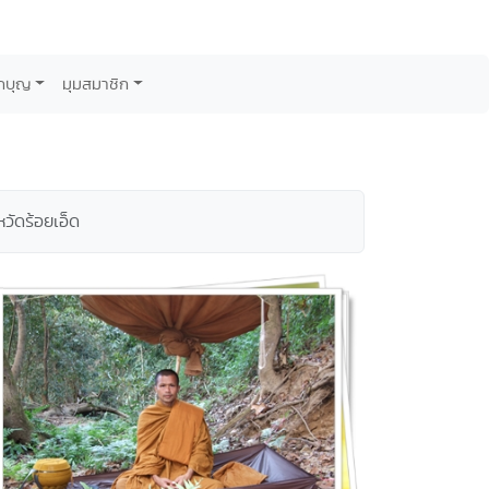
กบุญ
มุมสมาชิก
วัดร้อยเอ็ด