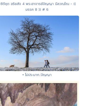
 ซีดีชุด อริยสัจ 4 พระอาจารย์ปัญญา นีลวณฺโณ - ((
มรรค 8 )) # 6
• ไม่ประมาท..ปัญญา