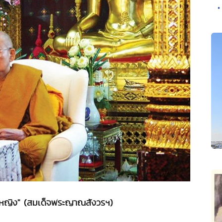
•
ชายหญิง" (สมเด็จพระญาณสังวรฯ)