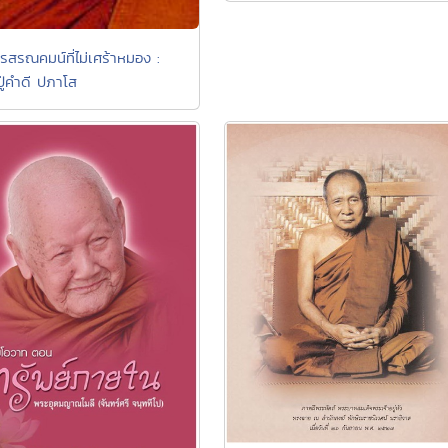
รสรณคมน์ที่ไม่เศร้าหมอง :
ู่คำดี ปภาโส