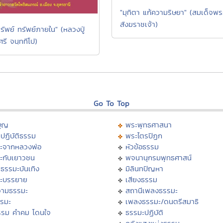
"มุทิตา แก้ความริษยา" (สมเด็จพร
สังฆราชเจ้า)
รัพย์ ทรัพย์ภายใน" (หลวงปู่
ศรี จนฺททีโป)
Go To Top
บุญ
พระพุทธศาสนา
ปฏิบัติธรรม
พระไตรปิฏก
ะจากหลวงพ่อ
หัวข้อธรรม
ะกับเยาวชน
พจนานุกรมพุทธศาสน์
ธรรมะบันเทิง
มิลินทปัญหา
ะบรรยาย
เสียงธรรม
ามธรรมะ
สถานีเพลงธรรมะ
รรมะ
เพลงธรรมะ/ดนตรีสมาธิ
รรม คำคม โดนใจ
ธรรมะปฏิบัติ