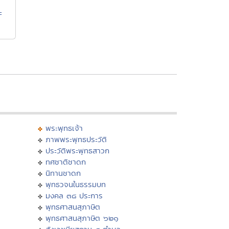
ะ
พระพุทธเจ้า
ภาพพระพุทธประวัติ
ประวัติพระพุทธสาวก
ทศชาติชาดก
นิทานชาดก
พุทธวจนในธรรมบท
มงคล ๓๘ ประการ
พุทธศาสนสุภาษิต
พุทธศาสนสุภาษิต ๖๒๑