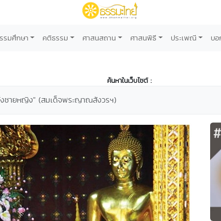
รรมศึกษา
คติธรรม
ศาสนสถาน
ศาสนพิธี
ประเพณี
บอ
ค้นหาในเว็บไซต์ :
้ทั้งชายหญิง" (สมเด็จพระญาณสังวรฯ)