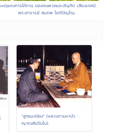
 เหตุแห่งการให้ทาน ของคนพาลและบัญฑิต เสียงเทศน์
พระอาจารย์ สมภพ โชติปัญโญ
"ลูกแมงป่อง" (หลวงตามหาบัว
์
ญาณสัมปันโน)