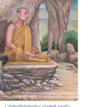
• "สำคัญที่จิตใจอันเดียว" (ท่านพ่อลี ธมฺมธโร)