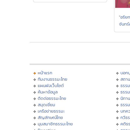
"อริยท
จันทร์
หน้าแรก
บอก
ทีมงานธรรมะไทย
สถาน
แผนผังเว็บไซต์
ธรรม
ค้นหาข้อมูล
ธรรม
ติดต่อธรรมะไทย
นิทาน
สมุดเยี่ยม
ธรรม
เครือข่ายธรรมะ
บทคว
สัญลักษณ์ไทย
กวีธ
มุมสมาชิกธรรมะไทย
คติธ