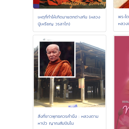
พระไต
เหตุที่ทำให้เกิดมาแตกต่างกัน (หลวง
หลวงป
ปู่เหรียญ วรลาโภ)
สิ่งที่ชาวพุทธควรคำนึง : หลวงตาม
หาบัว ญาณสัมปันโน