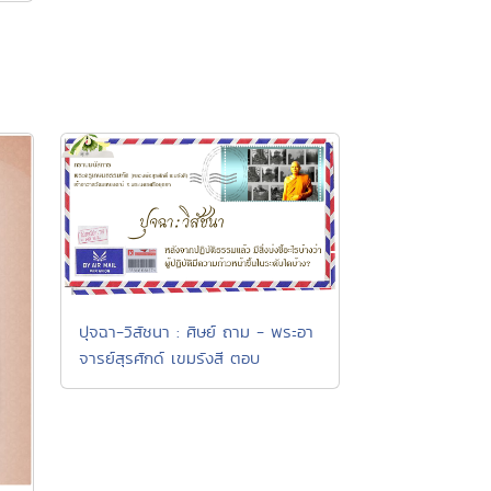
ปุจฉา-วิสัชนา : ศิษย์ ถาม - พระอา
จารย์สุรศักด์ เขมรังสี ตอบ