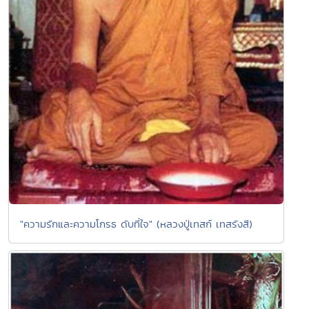
"ความรักและความโกรธ ดับที่ใจ" (หลวงปู่เทสก์ เทสรังสี)