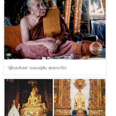
"ผู้ใดละกิเลส" (หลวงปู่สิม พุทฺธาจาโร)