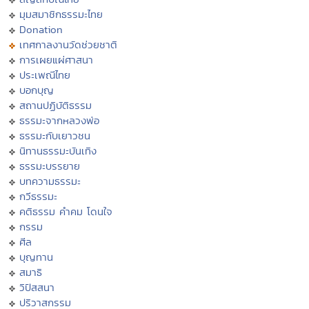
มุมสมาชิกธรรมะไทย
Donation
เทศกาลงานวัดช่วยชาติ
การเผยแผ่ศาสนา
ประเพณีไทย
บอกบุญ
สถานปฏิบัติธรรม
ธรรมะจากหลวงพ่อ
ธรรมะกับเยาวชน
นิทานธรรมะบันเทิง
ธรรมะบรรยาย
บทความธรรมะ
กวีธรรมะ
คติธรรม คำคม โดนใจ
กรรม
ศีล
บุญทาน
สมาธิ
วิปัสสนา
ปริวาสกรรม