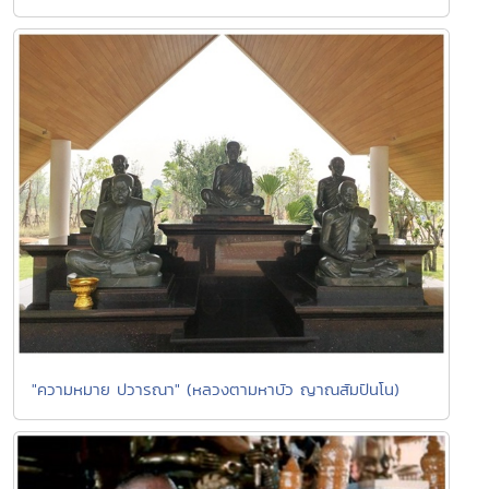
"ความหมาย ปวารณา" (หลวงตามหาบัว ญาณสัมปันโน)