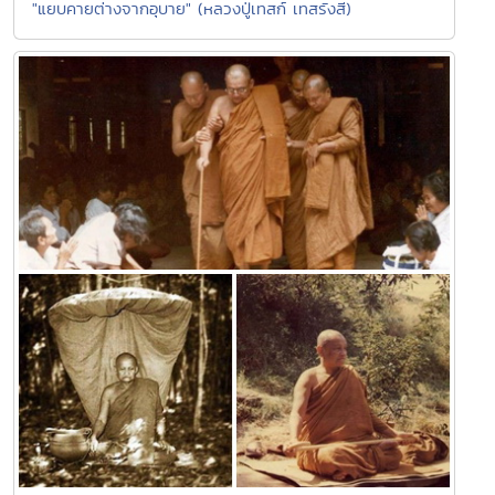
"แยบคายต่างจากอุบาย" (หลวงปู่เทสก์ เทสรังสี)