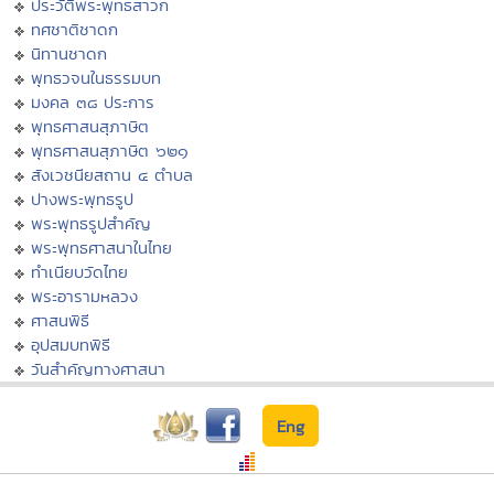
ประวัติพระพุทธสาวก
ทศชาติชาดก
นิทานชาดก
พุทธวจนในธรรมบท
มงคล ๓๘ ประการ
พุทธศาสนสุภาษิต
พุทธศาสนสุภาษิต ๖๒๑
สังเวชนียสถาน ๔ ตำบล
ปางพระพุทธรูป
พระพุทธรูปสำคัญ
พระพุทธศาสนาในไทย
ทำเนียบวัดไทย
พระอารามหลวง
ศาสนพิธี
อุปสมบทพิธี
วันสำคัญทางศาสนา
Eng