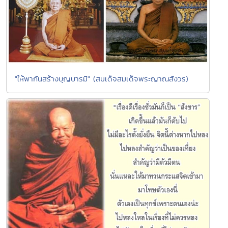
"ให้พากันสร้างบุญบารมี" (สมเด็จสมเด็จพระญาณสังวร)