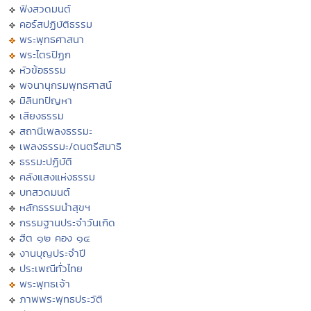
ฟังสวดมนต์
คอร์สปฏิบัติธรรม
พระพุทธศาสนา
พระไตรปิฏก
หัวข้อธรรม
พจนานุกรมพุทธศาสน์
มิลินทปัญหา
เสียงธรรม
สถานีเพลงธรรมะ
เพลงธรรมะ/ดนตรีสมาธิ
ธรรมะปฏิบัติ
คลังแสงแห่งธรรม
บทสวดมนต์
หลักธรรมนำสุขฯ
กรรมฐานประจำวันเกิด
ฮีต ๑๒ คอง ๑๔
งานบุญประจำปี
ประเพณีทั่วไทย
พระพุทธเจ้า
ภาพพระพุทธประวัติ