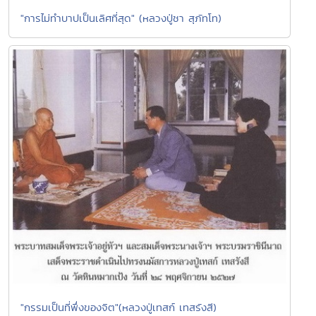
"การไม่ทำบาปเป็นเลิศที่สุด" (หลวงปู่ชา สุภัทโท)
"กรรมเป็นที่พึ่งของจิต"(หลวงปู่เทสก์ เทสรังสี)