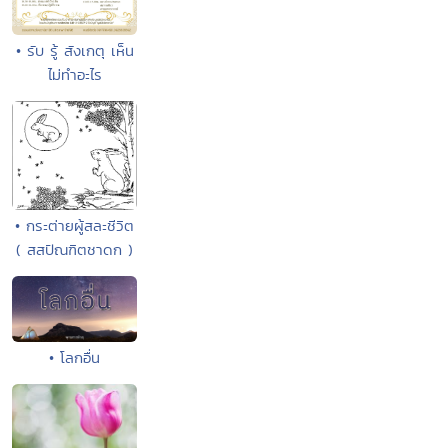
• รับ รู้ สังเกตุ เห็น
ไม่ทำอะไร
• กระต่ายผู้สละชีวิต
( สสปัณฑิตชาดก )
• โลกอื่น