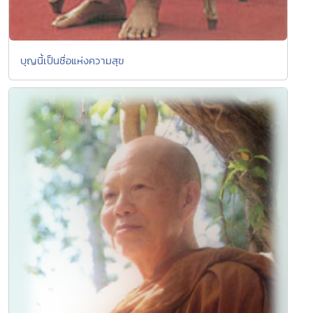
บุญนี้เป็นชื่อแห่งความสุข