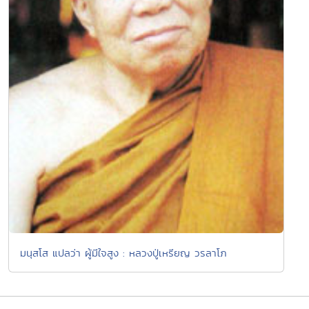
มนุสโส แปลว่า ผู้มีใจสูง : หลวงปู่เหรียญ วรลาโภ