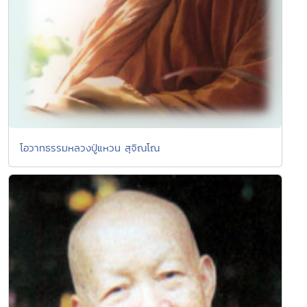
โอวาทธรรมหลวงปู่แหวน สุจิณโณ