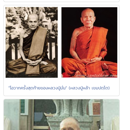
"โอวาทครั้งสุดท้ายของหลวงปู่มั่น" (หลวงปู่หล้า เขมปตฺโต)