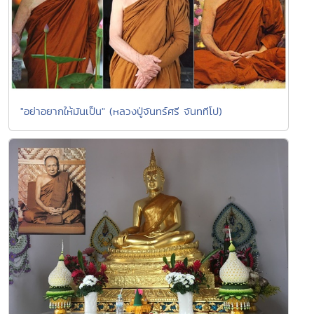
"อย่าอยากให้มันเป็น" (หลวงปู่จันทร์ศรี จันททีโป)