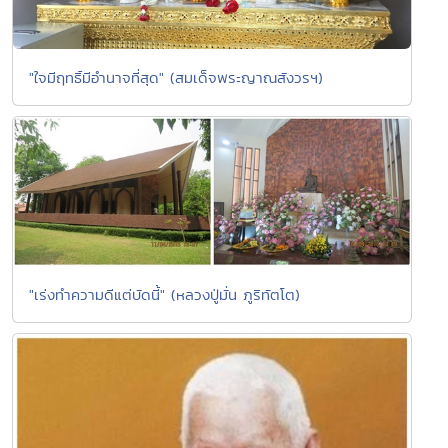
"ใจมีฤทธิ์มีอำนาจที่สุด" (สมเด็จพระญาณสังวรฯ)
"เร่งทำความดีแต่บัดนี้" (หลวงปู่มั่น ภูริทัตโต)