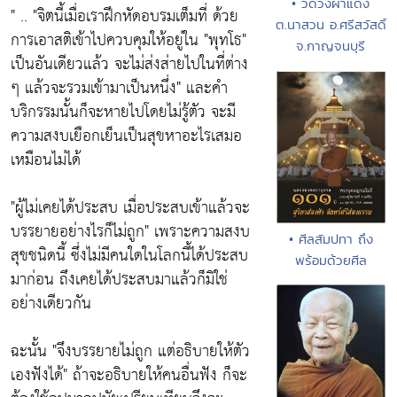
• วัดวังผาแดง
" ..
"จิตนี้เมื่อเราฝึกหัดอบรมเต็มที่ ด้วย
ต.นาสวน อ.ศรีสวัสดิ์
การเอาสติเข้าไปควบคุมให้อยู่ใน "พุทโธ"
จ.กาญจนบุรี
เป็นอันเดียวแล้ว จะไม่ส่งส่ายไปในที่ต่าง
ๆ แล้วจะรวมเข้ามาเป็นหนึ่ง"
และคำ
บริกรรมนั้นก็จะหายไปโดยไม่รู้ตัว จะมี
ความสงบเยือกเย็นเป็นสุขหาอะไรเสมอ
เหมือนไม่ได้
"ผู้ไม่เคยได้ประสบ เมื่อประสบเข้าแล้วจะ
บรรยายอย่างไรก็ไม่ถูก"
เพราะความสงบ
• ศีลสัมปทา ถึง
สุขชนิดนี้ ซึ่งไม่มีคนใดในโลกนี้ได้ประสบ
พร้อมด้วยศีล
มาก่อน ถึงเคยได้ประสบมาแล้วก็มิใช่
อย่างเดียวกัน
ฉะนั้น
"จึงบรรยายไม่ถูก แต่อธิบายให้ตัว
เองฟังได้"
ถ้าจะอธิบายให้คนอื่นฟัง ก็จะ