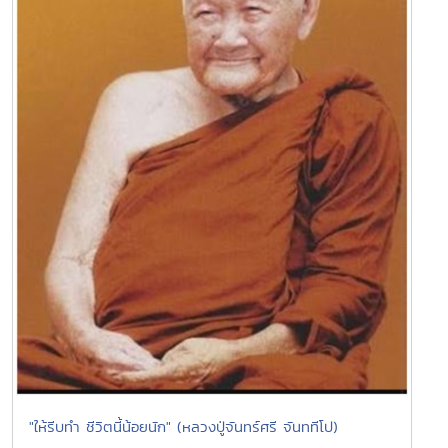
"ให้รีบทำ ชีวิตนี้น้อยนัก" (หลวงปู่จันทร์ศรี จันททีโป)