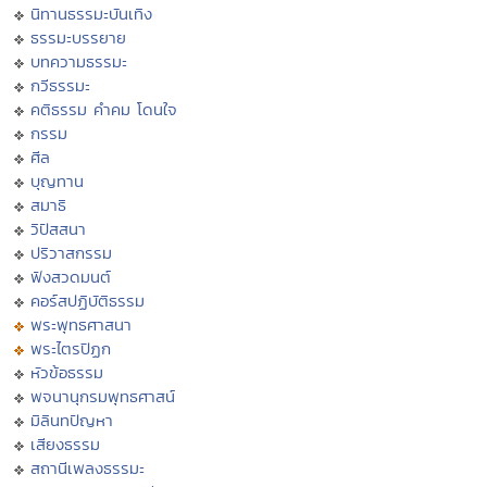
นิทานธรรมะบันเทิง
ธรรมะบรรยาย
บทความธรรมะ
กวีธรรมะ
คติธรรม คำคม โดนใจ
กรรม
ศีล
บุญทาน
สมาธิ
วิปัสสนา
ปริวาสกรรม
ฟังสวดมนต์
คอร์สปฏิบัติธรรม
พระพุทธศาสนา
พระไตรปิฏก
หัวข้อธรรม
พจนานุกรมพุทธศาสน์
มิลินทปัญหา
เสียงธรรม
สถานีเพลงธรรมะ