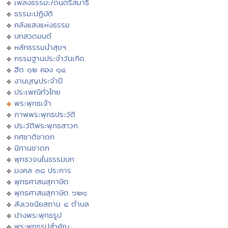
เพลงธรรมะ/ดนตรีสมาธิ
ธรรมะปฏิบัติ
คลังแสงแห่งธรรม
บทสวดมนต์
หลักธรรมนำสุขฯ
กรรมฐานประจำวันเกิด
ฮีต ๑๒ คอง ๑๔
งานบุญประจำปี
ประเพณีทั่วไทย
พระพุทธเจ้า
ภาพพระพุทธประวัติ
ประวัติพระพุทธสาวก
ทศชาติชาดก
นิทานชาดก
พุทธวจนในธรรมบท
มงคล ๓๘ ประการ
พุทธศาสนสุภาษิต
พุทธศาสนสุภาษิต ๖๒๑
สังเวชนียสถาน ๔ ตำบล
ปางพระพุทธรูป
พระพุทธรูปสำคัญ