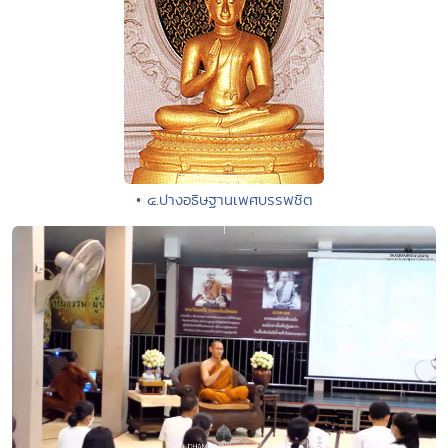
• ๔.ปางอธิษฐานเพศบรรพชิต