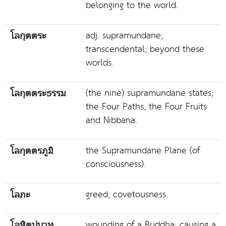
belonging to the world.
adj. supramundane;
โลกุตตระ
transcendental; beyond these
worlds.
(the nine) supramundane states;
โลกุตตระธรรม
the Four Paths, the Four Fruits
and Nibbana.
the Supramundane Plane (of
โลกุตตรภูมิ
consciousness).
greed; covetousness.
โลภะ
wounding of a Buddha; causing a
โลหิตุปบาท