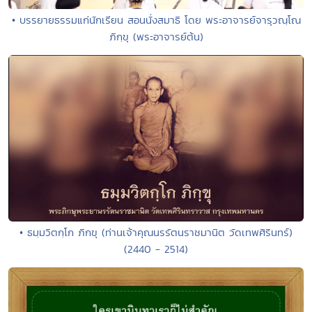
• บรรยายธรรมแก่นักเรียน สอนนั่งสมาธิ โดย พระอาจารย์จารุวณฺโณ
ภิกฺขุ (พระอาจารย์ต้น)
• ธมฺมวิตกฺโก ภิกขุ (ท่านเจ้าคุณนรรัตนราชมานิต วัดเทพศิรินทร์)
(2440 - 2514)