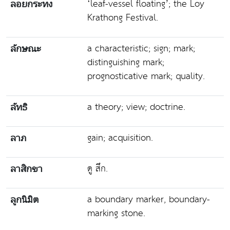
‘leaf-vessel floating’; the Loy
ลอยกระทง
Krathong Festival.
a characteristic; sign; mark;
ลักษณะ
distinguishing mark;
prognosticative mark; quality.
a theory; view; doctrine.
ลัทธิ
gain; acquisition.
ลาภ
ดู สึก.
ลาสิกขา
a boundary marker, boundary-
ลูกนิมิต
marking stone.