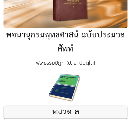
พจนานุกรมพุทธศาสน์ ฉบับประมวล
ศัพท์
พระธรรมปิฎก (ป. อ. ปยุตฺโต)
หมวด ล