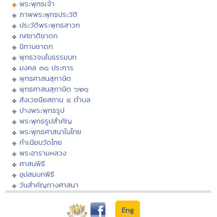
พระพุทธเจ้า
ภาพพระพุทธประวัติ
ประวัติพระพุทธสาวก
ทศชาติชาดก
นิทานชาดก
พุทธวจนในธรรมบท
มงคล ๓๘ ประการ
พุทธศาสนสุภาษิต
พุทธศาสนสุภาษิต ๖๒๑
สังเวชนียสถาน ๔ ตำบล
ปางพระพุทธรูป
พระพุทธรูปสำคัญ
พระพุทธศาสนาในไทย
ทำเนียบวัดไทย
พระอารามหลวง
ศาสนพิธี
อุปสมบทพิธี
วันสำคัญทางศาสนา
Eng