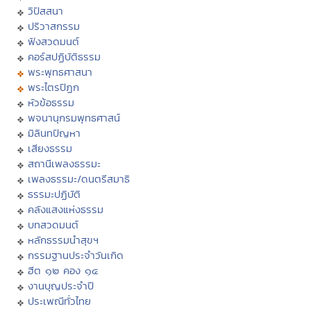
วิปัสสนา
ปริวาสกรรม
ฟังสวดมนต์
คอร์สปฏิบัติธรรม
พระพุทธศาสนา
พระไตรปิฏก
หัวข้อธรรม
พจนานุกรมพุทธศาสน์
มิลินทปัญหา
เสียงธรรม
สถานีเพลงธรรมะ
เพลงธรรมะ/ดนตรีสมาธิ
ธรรมะปฏิบัติ
คลังแสงแห่งธรรม
บทสวดมนต์
หลักธรรมนำสุขฯ
กรรมฐานประจำวันเกิด
ฮีต ๑๒ คอง ๑๔
งานบุญประจำปี
ประเพณีทั่วไทย