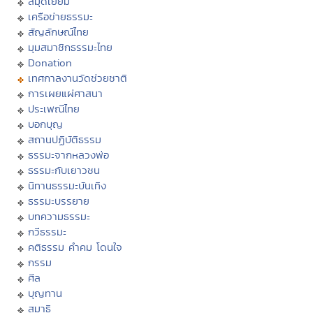
สมุดเยี่ยม
เครือข่ายธรรมะ
สัญลักษณ์ไทย
มุมสมาชิกธรรมะไทย
Donation
เทศกาลงานวัดช่วยชาติ
การเผยแผ่ศาสนา
ประเพณีไทย
บอกบุญ
สถานปฏิบัติธรรม
ธรรมะจากหลวงพ่อ
ธรรมะกับเยาวชน
นิทานธรรมะบันเทิง
ธรรมะบรรยาย
บทความธรรมะ
กวีธรรมะ
คติธรรม คำคม โดนใจ
กรรม
ศีล
บุญทาน
สมาธิ