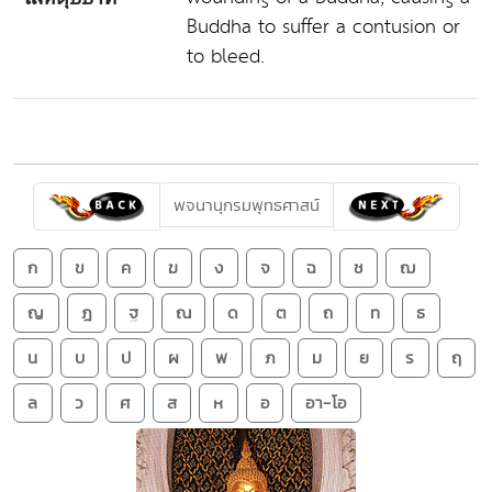
Buddha to suffer a contusion or
to bleed.
พจนานุกรมพุทธศาสน์
ก
ข
ค
ฆ
ง
จ
ฉ
ช
ฌ
ญ
ฎ
ฐ
ณ
ด
ต
ถ
ท
ธ
น
บ
ป
ผ
พ
ภ
ม
ย
ร
ฤ
ล
ว
ศ
ส
ห
อ
อา-โอ