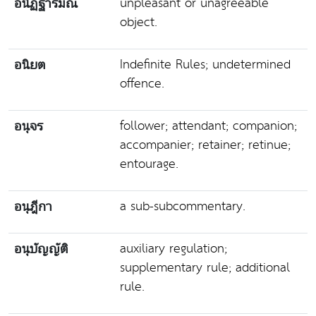
unpleasant or unagreeable
อนิฏฐารมณ์
object.
Indefinite Rules; undetermined
อนิยต
offence.
follower; attendant; companion;
อนุจร
accompanier; retainer; retinue;
entourage.
a sub-subcommentary.
อนุฎีกา
auxiliary regulation;
อนุบัญญัติ
supplementary rule; additional
rule.