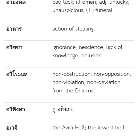
bad luck; ill omen; adj. unlucky;
อวมงคล
unauspicious; (T.) funeral.
action of stealing.
อวหาร
ignorance; nescience; lack of
อวิชชา
knowledge; delusion.
non-obstruction; non-opposition;
อวิโรธนะ
non-violation; non-deviation
from the Dharma.
ดู อหิงสา.
อวิหิงสา
the Avici Hell; the lowest hell.
อเวจี