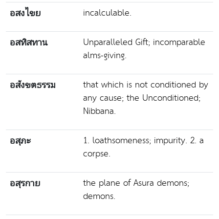
incalculable.
อสงไขย
Unparalleled Gift; incomparable
อสทิสทาน
alms-giving.
that which is not conditioned by
อสังขตธรรม
any cause; the Unconditioned;
Nibbana.
1. loathsomeness; impurity. 2. a
อสุภะ
corpse.
the plane of Asura demons;
อสุรกาย
demons.