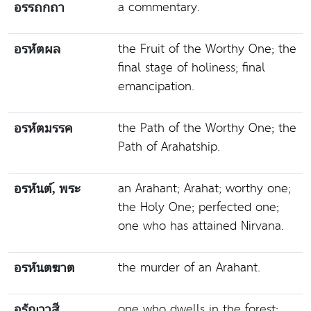
a commentary.
อรรถกถา
the Fruit of the Worthy One; the
อรหัตผล
final stage of holiness; final
emancipation.
the Path of the Worthy One; the
อรหัตมรรค
Path of Arahatship.
an Arahant; Arahat; worthy one;
อรหันต์, พระ
the Holy One; perfected one;
one who has attained Nirvana.
the murder of an Arahant.
อรหันตฆาต
one who dwells in the forest;
อรัญวาสี