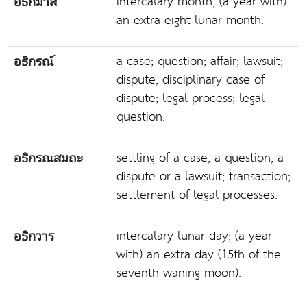
intercalary month; (a year with)
อธิกมาส
an extra eight lunar month.
a case; question; affair; lawsuit;
อธิกรณ์
dispute; disciplinary case of
dispute; legal process; legal
question.
settling of a case, a question, a
อธิกรณสมถะ
dispute or a lawsuit; transaction;
settlement of legal processes.
intercalary lunar day; (a year
อธิกวาร
with) an extra day (15th of the
seventh waning moon).