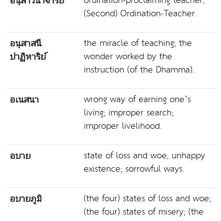
ordination-proclaiming teacher;
อนุสาวนาจารย์
(Second) Ordination-Teacher.
the miracle of teaching; the
อนุสาสนี
wonder worked by the
ปาฏิหาริย์
instruction (of the Dhamma).
wrong way of earning one’s
อเนสนา
living; improper search;
improper livelihood.
state of loss and woe; unhappy
อบาย
existence; sorrowful ways.
(the four) states of loss and woe;
อบายภูมิ
(the four) states of misery; (the