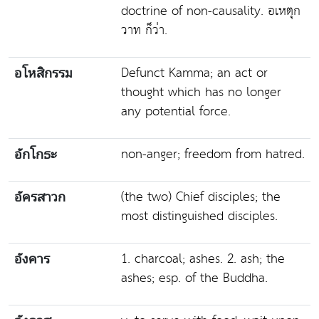
doctrine of non-causality. อเหตุก
วาท ก็ว่า.
Defunct Kamma; an act or
อโหสิกรรม
thought which has no longer
any potential force.
non-anger; freedom from hatred.
อักโกธะ
(the two) Chief disciples; the
อัครสาวก
most distinguished disciples.
1. charcoal; ashes. 2. ash; the
อังคาร
ashes; esp. of the Buddha.