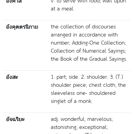
v. to serve with food; wait upon
อังคาส
at a meal.
the collection of discourses
อังคุตตรนิกาย
arranged in accordance with
number; Adding-One Collection;
Collection of Numerical Sayings;
the Book of the Gradual Sayings.
1. part; side. 2. shoulder. 3. (T.)
อังสะ
shoulder piece; chest cloth; the
sleeveless one- shouldered
singlet of a monk.
adj. wonderful; marvelous;
อัจฉริยะ
astonishing; exceptional;