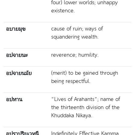
four) lower worlds; unhappy
existence.
cause of ruin; ways of
อบายมุข
squandering wealth.
reverence; humility.
อปจายนะ
(merit) to be gained through
อปจายนมัย
being respectful.
“Lives of Arahants”; name of
อปทาน
the thirteenth division of the
Khuddaka Nikaya.
Indefinitely Effective Kamma.
อปราปริยเวทนี