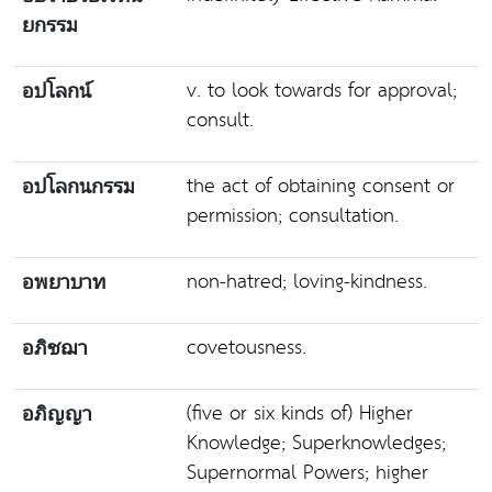
ยกรรม
v. to look towards for approval;
อปโลกน์
consult.
the act of obtaining consent or
อปโลกนกรรม
permission; consultation.
non-hatred; loving-kindness.
อพยาบาท
covetousness.
อภิชฌา
(five or six kinds of) Higher
อภิญญา
Knowledge; Superknowledges;
Supernormal Powers; higher