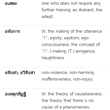
one who does not require any
อเสขะ
further training; an Arahant; the
adept.
lit. the making of the utterance
อหังการ
“I”; egoity; egotism; ego-
consciousness; the concept of
“I”; I-making; (T.) arrogance;
haughtiness.
non-violence; non-harming;
อหิงสา, อวิหิงสา
inoffensiveness; non-injury.
lit. the theory of causelessness;
อเหตุกทิฏฐิ
the theory that there is no
cause of a phenomenon;