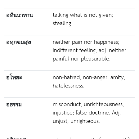
talking what is not given;
อทินนาทาน
stealing.
neither pain nor happiness;
อทุกขมสุข
indifferent feeling; adj. neither
painful nor pleasurable.
non-hatred; non-anger; amity;
อโทสะ
hatelessness.
misconduct; unrighteousness;
อธรรม
injustice; false doctrine. Adj.
unjust; unrighteous.