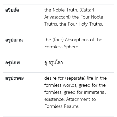
the Noble Truth; (Cattari
อริยสัจ
Ariyasaccani) the Four Noble
Truths; the Four Holy Truths.
the (four) Absorptions of the
อรูปฌาน
Formless Sphere.
ดู อรูปโลก.
อรูปภพ
desire for (separate) life in the
อรูปราคะ
formless worlds; greed for the
formless; greed for immaterial
existence; Attachment to
Formless Realms.