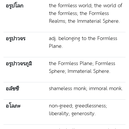
the formless world; the world of
อรูปโลก
the formless; the Formless
Realms; the Immaterial Sphere.
adj. belonging to the Formless
อรูปาวจร
Plane.
the Formless Plane; Formless
อรูปาวจรภูมิ
Sphere; Immaterial Sphere.
shameless monk; immoral monk.
อลัชชี
non-greed; greedlessness;
อโลภะ
liberality; generosity.