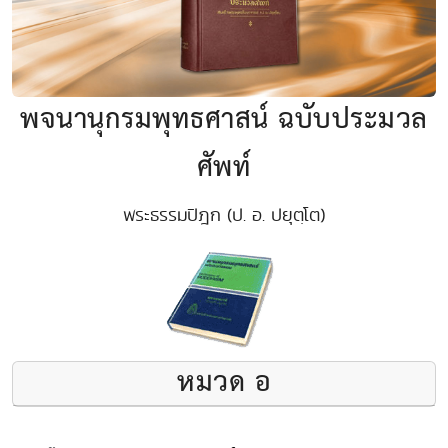
พจนานุกรมพุทธศาสน์ ฉบับประมวล
ศัพท์
พระธรรมปิฎก (ป. อ. ปยุตฺโต)
หมวด อ