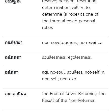
resolve; decision; resolution;
อธิษฐาน
determination; will. v. to
determine (a robe) as one of
the three allowed personal
robes.
non-covetousness; non-avarice.
อนภิชฌา
soullessness; egolessness.
อนัตตตา
adj. no-soul; soulless; not-self. n.
อนัตตา
non-self; non-ego.
the Fruit of Never-Returning; the
อนาคามิผล
Result of the Non-Returner.