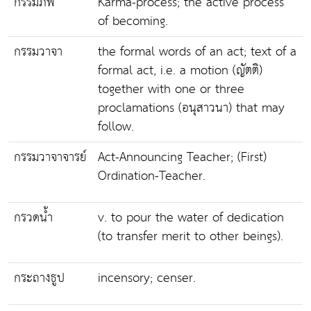
กรรมภพ
Karma-process; the active process
of becoming.
กรรมวาจา
the formal words of an act; text of a
formal act, i.e. a motion (ญัตติ)
together with one or three
proclamations (อนุสาวนา) that may
follow.
กรรมวาจาจารย์
Act-Announcing Teacher; (First)
Ordination-Teacher.
กรวดน้ำ
v. to pour the water of dedication
(to transfer merit to other beings).
กระถางธูป
incensory; censer.