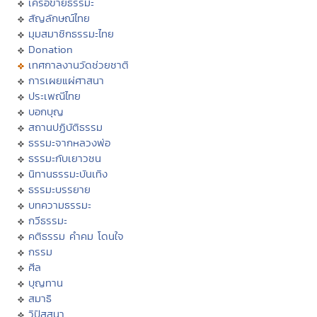
เครือข่ายธรรมะ
สัญลักษณ์ไทย
มุมสมาชิกธรรมะไทย
Donation
เทศกาลงานวัดช่วยชาติ
การเผยแผ่ศาสนา
ประเพณีไทย
บอกบุญ
สถานปฏิบัติธรรม
ธรรมะจากหลวงพ่อ
ธรรมะกับเยาวชน
นิทานธรรมะบันเทิง
ธรรมะบรรยาย
บทความธรรมะ
กวีธรรมะ
คติธรรม คำคม โดนใจ
กรรม
ศีล
บุญทาน
สมาธิ
วิปัสสนา