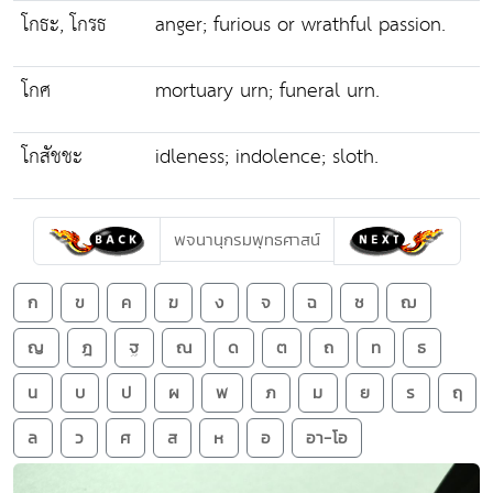
โกธะ, โกรธ
anger; furious or wrathful passion.
โกศ
mortuary urn; funeral urn.
โกสัชชะ
idleness; indolence; sloth.
พจนานุกรมพุทธศาสน์
ก
ข
ค
ฆ
ง
จ
ฉ
ช
ฌ
ญ
ฎ
ฐ
ณ
ด
ต
ถ
ท
ธ
น
บ
ป
ผ
พ
ภ
ม
ย
ร
ฤ
ล
ว
ศ
ส
ห
อ
อา-โอ