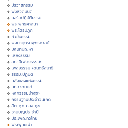
ปริวาสกรรม
ฟังสวดมนต์
คอร์สปฏิบัติธรรม
พระพุทธศาสนา
พระไตรปิฏก
หัวข้อธรรม
พจนานุกรมพุทธศาสน์
มิลินทปัญหา
เสียงธรรม
สถานีเพลงธรรมะ
เพลงธรรมะ/ดนตรีสมาธิ
ธรรมะปฏิบัติ
คลังแสงแห่งธรรม
บทสวดมนต์
หลักธรรมนำสุขฯ
กรรมฐานประจำวันเกิด
ฮีต ๑๒ คอง ๑๔
งานบุญประจำปี
ประเพณีทั่วไทย
พระพุทธเจ้า