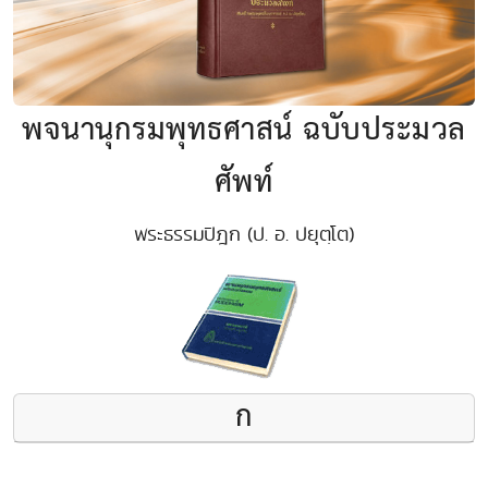
พจนานุกรมพุทธศาสน์ ฉบับประมวล
ศัพท์
พระธรรมปิฎก (ป. อ. ปยุตฺโต)
ก