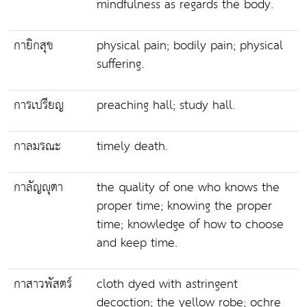
mindfulness as regards the body.
กายิกสุข
physical pain; bodily pain; physical
suffering.
การเปรียญ
preaching hall; study hall.
กาลมรณะ
timely death.
กาลัญญุตา
the quality of one who knows the
proper time; knowing the proper
time; knowledge of how to choose
and keep time.
กาสาวพัสตร์
cloth dyed with astringent
decoction; the yellow robe; ochre