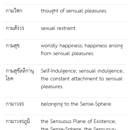
กามวิตก
thought of sensual pleasures.
กามสังวร
sexual restraint.
กามสุข
worldly happiness; happiness arising
from sensual pleasures.
กามสุขัลลิกานุ
Self-Indulgence; sensual indulgence;
โยค
the constant attachment to sensual
pleasures.
กามาวจร
belonging to the Sense-Sphere.
กามาวจรภูมิ
the Sensuous Plane of Existence;
the Sense-Sphere; the Sensuous-