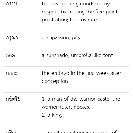
กราบ
to bow to the ground; to pay
respect by making the five-point
prostration; to prostrate.
กรุณา
compassion; pity.
กลด
a sunshade; umbrella-like tent.
กลละ
the embryo in the first week after
conception.
กษัตริย์
1. a man of the warrior caste; the
warrior-ruler; nobles.
2. a king.
กสิณ
a meditational device; object of