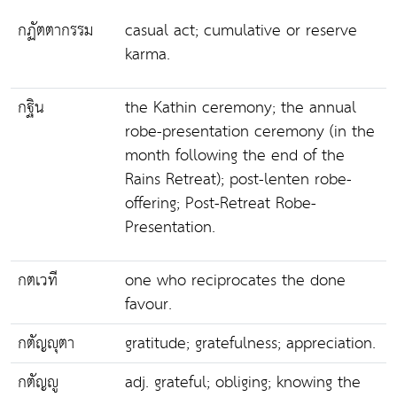
กฏัตตากรรม
casual act; cumulative or reserve
karma.
กฐิน
the Kathin ceremony; the annual
robe-presentation ceremony (in the
month following the end of the
Rains Retreat); post-lenten robe-
offering; Post-Retreat Robe-
Presentation.
กตเวที
one who reciprocates the done
favour.
กตัญญุตา
gratitude; gratefulness; appreciation.
กตัญญู
adj. grateful; obliging; knowing the