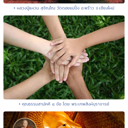
• หลวงปู่แหวน สุจิณโณ วัดดอยแม่ปั๋ง อ.พร้าว จ.เชียงใหม่
• คุณธรรมสามัคคี ๔ ข้อ โดย พระเทพสิงห์บุราจารย์