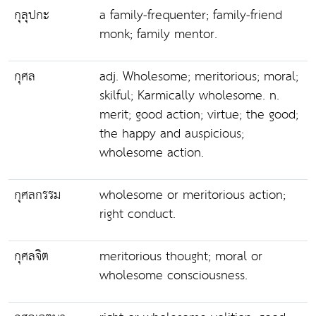
กุลุปกะ
a family-frequenter; family-friend
monk; family mentor.
กุศล
adj. Wholesome; meritorious; moral;
skilful; Karmically wholesome. n.
merit; good action; virtue; the good;
the happy and auspicious;
wholesome action.
กุศลกรรม
wholesome or meritorious action;
right conduct.
กุศลจิต
meritorious thought; moral or
wholesome consciousness.