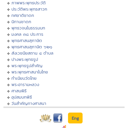
ภาพพระพุทธประวัติ
ประวัติพระพุทธสาวก
ทศชาติชาดก
นิทานชาดก
พุทธวจนในธรรมบท
มงคล ๓๘ ประการ
พุทธศาสนสุภาษิต
พุทธศาสนสุภาษิต ๖๒๑
สังเวชนียสถาน ๔ ตำบล
ปางพระพุทธรูป
พระพุทธรูปสำคัญ
พระพุทธศาสนาในไทย
ทำเนียบวัดไทย
พระอารามหลวง
ศาสนพิธี
อุปสมบทพิธี
วันสำคัญทางศาสนา
Eng