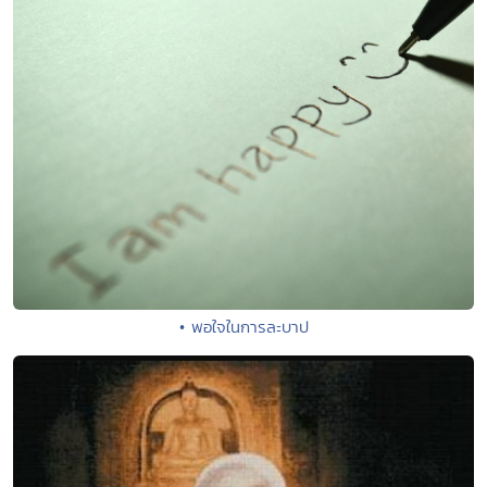
• พอใจในการละบาป