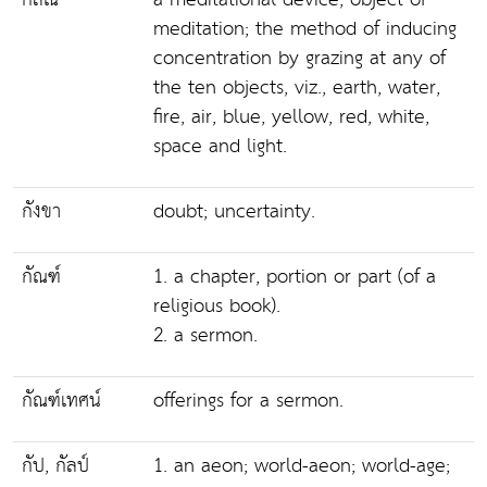
meditation; the method of inducing
concentration by grazing at any of
the ten objects, viz., earth, water,
fire, air, blue, yellow, red, white,
space and light.
กังขา
doubt; uncertainty.
กัณฑ์
1. a chapter, portion or part (of a
religious book).
2. a sermon.
กัณฑ์เทศน์
offerings for a sermon.
กัป, กัลป์
1. an aeon; world-aeon; world-age;