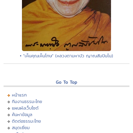
• "เห็นคุณเห็นโทษ" (หลวงตามหาบัว ญาณสัมปันโน)
Go To Top
หน้าแรก
ทีมงานธรรมะไทย
แผนผังเว็บไซต์
ค้นหาข้อมูล
ติดต่อธรรมะไทย
สมุดเยี่ยม