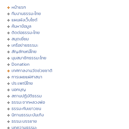
หน้าแรก
ทีมงานธรรมะไทย
แผนผังเว็บไซต์
ค้นหาข้อมูล
ติดต่อธรรมะไทย
สมุดเยี่ยม
เครือข่ายธรรมะ
สัญลักษณ์ไทย
มุมสมาชิกธรรมะไทย
Donation
เทศกาลงานวัดช่วยชาติ
การเผยแผ่ศาสนา
ประเพณีไทย
บอกบุญ
สถานปฏิบัติธรรม
ธรรมะจากหลวงพ่อ
ธรรมะกับเยาวชน
นิทานธรรมะบันเทิง
ธรรมะบรรยาย
บทความธรรมะ