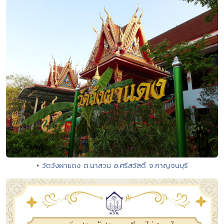
• วัดวังผาแดง ต.นาสวน อ.ศรีสวัสดิ์ จ.กาญจนบุรี