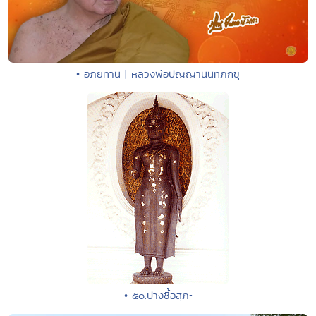
• อภัยทาน | หลวงพ่อปัญญานันทภิกขุ
• ๕๐.ปางชี้อสุภะ