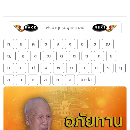
พจนานุกรมพุทธศาสน์
ก
ข
ค
ฆ
ง
จ
ฉ
ช
ฌ
ญ
ฎ
ฐ
ณ
ด
ต
ถ
ท
ธ
น
บ
ป
ผ
พ
ภ
ม
ย
ร
ฤ
ล
ว
ศ
ส
ห
อ
อา-โอ