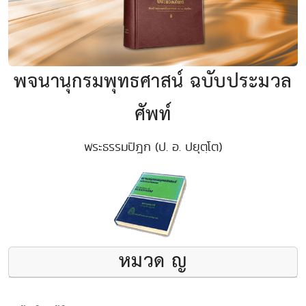
พจนานุกรมพุทธศาสน์ ฉบับประมวล
ศัพท์
พระธรรมปิฎก (ป. อ. ปยุตฺโต)
หมวด ญ