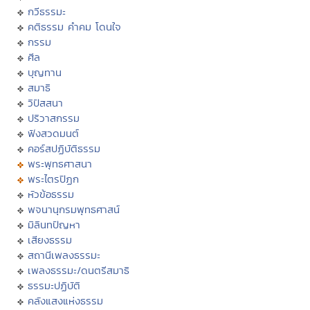
กวีธรรมะ
คติธรรม คำคม โดนใจ
กรรม
ศีล
บุญทาน
สมาธิ
วิปัสสนา
ปริวาสกรรม
ฟังสวดมนต์
คอร์สปฏิบัติธรรม
พระพุทธศาสนา
พระไตรปิฏก
หัวข้อธรรม
พจนานุกรมพุทธศาสน์
มิลินทปัญหา
เสียงธรรม
สถานีเพลงธรรมะ
เพลงธรรมะ/ดนตรีสมาธิ
ธรรมะปฏิบัติ
คลังแสงแห่งธรรม