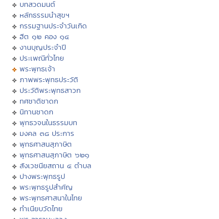
บทสวดมนต์
หลักธรรมนำสุขฯ
กรรมฐานประจำวันเกิด
ฮีต ๑๒ คอง ๑๔
งานบุญประจำปี
ประเพณีทั่วไทย
พระพุทธเจ้า
ภาพพระพุทธประวัติ
ประวัติพระพุทธสาวก
ทศชาติชาดก
นิทานชาดก
พุทธวจนในธรรมบท
มงคล ๓๘ ประการ
พุทธศาสนสุภาษิต
พุทธศาสนสุภาษิต ๖๒๑
สังเวชนียสถาน ๔ ตำบล
ปางพระพุทธรูป
พระพุทธรูปสำคัญ
พระพุทธศาสนาในไทย
ทำเนียบวัดไทย