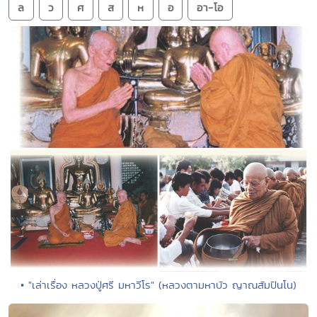
ล
ว
ศ
ส
ห
อ
อา-โอ
• "เล่าเรื่อง หลวงปู่ศรี มหาวีโร" (หลวงตามหาบัว ญาณสัมปันโน)