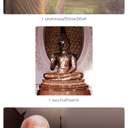
• บทสวดมนต์ปัจจยวิภังค์
• ๑๘.ปางห้ามมาร