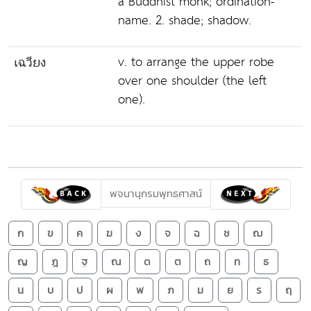
a Buddhist monk; ordination-
name. 2. shade; shadow.
v. to arrange the upper robe
เฉวียง
over one shoulder (the left
one).
พจนานุกรมพุทธศาสน์
ก
ข
ค
ฆ
ง
จ
ฉ
ช
ฌ
ญ
ฎ
ฐ
ณ
ด
ต
ถ
ท
ธ
น
บ
ป
ผ
พ
ภ
ม
ย
ร
ฤ