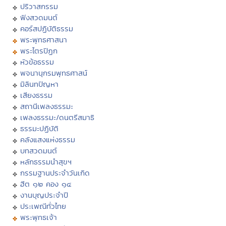
ปริวาสกรรม
ฟังสวดมนต์
คอร์สปฏิบัติธรรม
พระพุทธศาสนา
พระไตรปิฏก
หัวข้อธรรม
พจนานุกรมพุทธศาสน์
มิลินทปัญหา
เสียงธรรม
สถานีเพลงธรรมะ
เพลงธรรมะ/ดนตรีสมาธิ
ธรรมะปฏิบัติ
คลังแสงแห่งธรรม
บทสวดมนต์
หลักธรรมนำสุขฯ
กรรมฐานประจำวันเกิด
ฮีต ๑๒ คอง ๑๔
งานบุญประจำปี
ประเพณีทั่วไทย
พระพุทธเจ้า