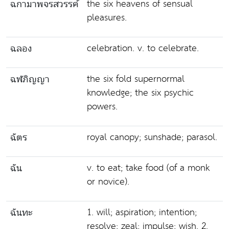
the six heavens of sensual
ฉกามาพจรสวรรค์
pleasures.
celebration. v. to celebrate.
ฉลอง
the six fold supernormal
ฉฬภิญญา
knowledge; the six psychic
powers.
royal canopy; sunshade; parasol.
ฉัตร
v. to eat; take food (of a monk
ฉัน
or novice).
1. will; aspiration; intention;
ฉันทะ
resolve; zeal; impulse; wish. 2.