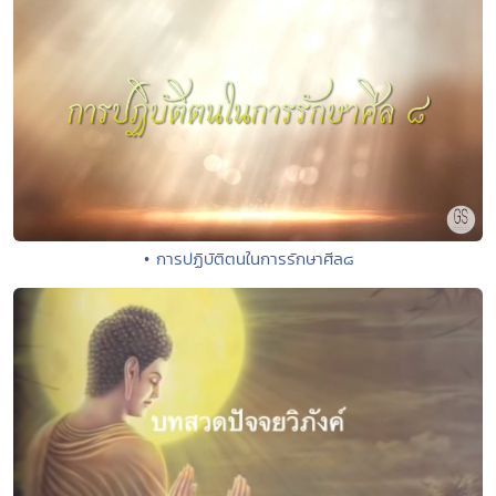
• การปฏิบัติตนในการรักษาศีล๘