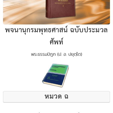
พจนานุกรมพุทธศาสน์ ฉบับประมวล
ศัพท์
พระธรรมปิฎก (ป. อ. ปยุตฺโต)
หมวด ฉ