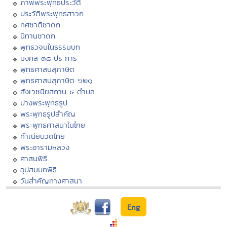
ภาพพระพุทธประวัติ
ประวัติพระพุทธสาวก
ทศชาติชาดก
นิทานชาดก
พุทธวจนในธรรมบท
มงคล ๓๘ ประการ
พุทธศาสนสุภาษิต
พุทธศาสนสุภาษิต ๖๒๑
สังเวชนียสถาน ๔ ตำบล
ปางพระพุทธรูป
พระพุทธรูปสำคัญ
พระพุทธศาสนาในไทย
ทำเนียบวัดไทย
พระอารามหลวง
ศาสนพิธี
อุปสมบทพิธี
วันสำคัญทางศาสนา
Eng