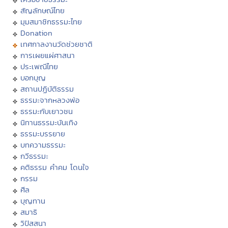
สัญลักษณ์ไทย
มุมสมาชิกธรรมะไทย
Donation
เทศกาลงานวัดช่วยชาติ
การเผยแผ่ศาสนา
ประเพณีไทย
บอกบุญ
สถานปฏิบัติธรรม
ธรรมะจากหลวงพ่อ
ธรรมะกับเยาวชน
นิทานธรรมะบันเทิง
ธรรมะบรรยาย
บทความธรรมะ
กวีธรรมะ
คติธรรม คำคม โดนใจ
กรรม
ศีล
บุญทาน
สมาธิ
วิปัสสนา