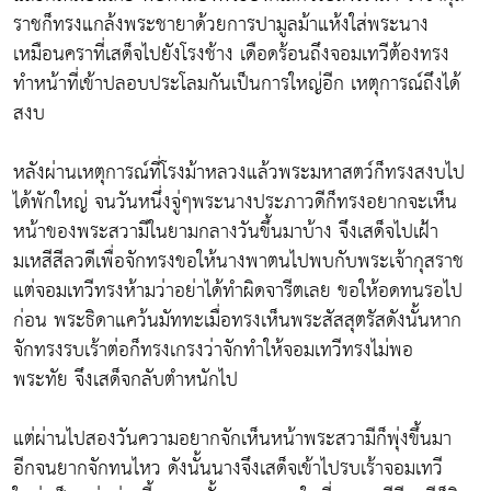
ราชก็ทรงแกล้งพระชายาด้วยการปามูลม้าแห้งใส่พระนาง
เหมือนคราที่เสด็จไปยังโรงช้าง เดือดร้อนถึงจอมเทวีต้องทรง
ทำหน้าที่เข้าปลอบประโลมกันเป็นการใหญ่อีก เหตุการณ์ถึงได้
สงบ
หลังผ่านเหตุการณ์ที่โรงม้าหลวงแล้วพระมหาสตว์ก็ทรงสงบไป
ได้พักใหญ่ จนวันหนึ่งจู่ๆพระนางประภาวดีก็ทรงอยากจะเห็น
หน้าของพระสวามีในยามกลางวันขึ้นมาบ้าง จึงเสด็จไปเฝ้า
มเหสีสีลวดีเพื่อจักทรงขอให้นางพาตนไปพบกับพระเจ้ากุสราช
แต่จอมเทวีทรงห้ามว่าอย่าได้ทำผิดจารีตเลย ขอให้อดทนรอไป
ก่อน พระธิดาแคว้นมัททะเมื่อทรงเห็นพระสัสสุตรัสดังนั้นหาก
จักทรงรบเร้าต่อก็ทรงเกรงว่าจักทำให้จอมเทวีทรงไม่พอ
พระทัย จึงเสด็จกลับตำหนักไป
แต่ผ่านไปสองวันความอยากจักเห็นหน้าพระสวามีก็พุ่งขึ้นมา
อีกจนยากจักทนไหว ดังนั้นนางจึงเสด็จเข้าไปรบเร้าจอมเทวี