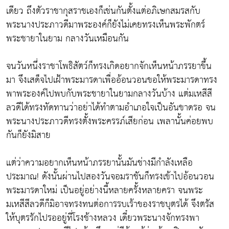
เดียว ถึงตัวราชากุสราชเองก็เช่นกันตั้งแต่อภิเษกสมรสกับ
พระนางประภาวดีมาพระองค์ก็ยังไม่เคยทรงเห็นพระพักตร์
พระชายาในยาม กลางวันเหมือนกัน
จนวันหนึ่งราชาโพธิสัตว์ก็ทรงเกิดอยากจักเห็นหน้าภรรยาขึ้น
มา จึงเสด็จไปเฝ้าพระมารดาเพื่ออ้อนวอนขอให้พระมารดาทรง
พาพระองค์ไปพบกับพระชายาในยามกลางวันบ้าง แต่มเหสีสี
ลวดีได้ทรงทัดทานว่าอย่าได้ทำตามอำเภอใจเป็นอันขาดรอ จน
พระนางประภาวดีทรงตั้งพระครรภ์เสียก่อน เพลานั้นค่อยพบ
กันก็ยังมิสาย
แต่ว่าความอยากเห็นหน้าภรรยานั้นมันช่างมีกำลังเหลือ
ประมาณ! ดังนั้นผ่านไปสองวันจอมราชันก็ทรงเข้าไปอ้อนวอน
พระมารดาใหม่ เป็นอยู่อย่างนี้หลายครั้งหลายครา จนพระ
มเหสีสีลวดีก็มิอาจทรงทนต่อการรบเร้าของราชบุตรได้ จึงตรัส
ให้บุตรรักไปรออยู่ที่โรงช้างหลวง เดี๋ยวพระนางจักทรงพา