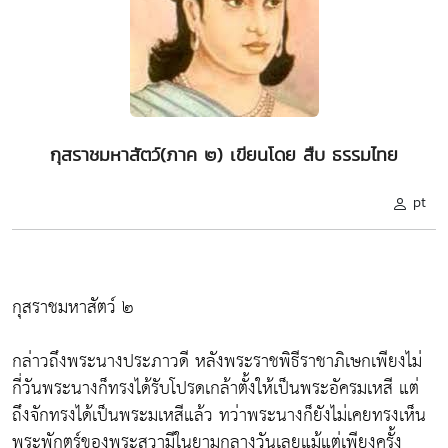
กุสราชมหาสัตว์(ภาค ๒) เขียนโดย สืบ ธรรมไทย
pt
กุสราชมหาสัตว์ ๒
กล่าวถึงพระนางประภาวดี หลังพระราชพิธีราชาภิเษกเพียงไม่
กี่วันพระนางก็ทรงได้รับโปรดเกล้าตั้งให้เป็นพระอัครมเหสี แต่
ถึงจักทรงได้เป็นพระมเหสีแล้ว ทว่าพระนางก็ยังไม่เคยทรงเห็น
พระพักตร์ของพระสวามีในยามกลางวันเลยแม้แต่เพียงครั้ง