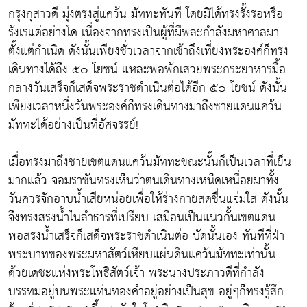
กรุงกุสาวดี มุ่งตรงสู่แคว้น มัททะทันที โดยมิได้ทรงรั้งรอหรือ
รังเรแต่อย่างใด เนื่องจากทรงเป็นผู้ที่มีพละกำลังมหาศาลมา
ตั้งแต่กำเนิด ดังนั้นเพียงชั่วเวลาจากเช้าถึงเที่ยงพระองค์ก็ทรง
เดินทางได้ถึง ๕๐ โยชน์ แหละพอพักเสวยพระกระยาหารมื้อ
กลางวันเสร็จก็เสด็จพระราชดำเนินต่อได้อีก ๕๐ โยชน์ ดังนั้น
เพียงเวลาหนึ่งวันพระองค์ก็ทรงเดินทางมาถึงชายแดนแคว้น
มัททะได้อย่างเป็นที่อัศจรรย์!
เมื่อทรงมาถึงชายเขตแดนแคว้นมัททะขณะนั้นก็เป็นเวลาที่เย็น
มากแล้ว จอมราชันทรงเห็นว่าตนเดินทางเหน็ดเหนื่อยมาทั้ง
วันควรจักอาบน้ำเสียหน่อยเพื่อให้ร่างกายสดชื่นแจ่มใส ดังนั้น
จึงทรงสรงน้ำในลำธารที่เปรียบ เสมือนเป็นแนวกั้นเขตแดน
พอสรงน้ำเสร็จก็เสด็จพระราชดำเนินต่อ บัดนั้นเอง ทันทีที่ฝ่า
พระบาทของพระมหาสัตว์เหียบแผ่นดินแคว้นมัททะเท่านั้น
ด้วยเดชะแห่งพระโพธิสัตว์เจ้า พระนางประภาวดีที่กำลัง
บรรทมอยู่บนพระแท่นทองคำอยู่อย่างเป็นสุข อยู่ๆก็ทรงรู้สึก