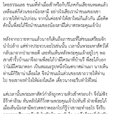
ไทยธรรมเลย ขนมที่ทำเมื่อเช้าหรือก็บริโภคกันเสียจนหมดแล้ว
เหลือแต่ก็ส่วนของน้องสามี อย่างไรเสียเรานำขนมของเขา
ถวายให้ท่านไปก่อน จากนั้นค่อยทำให้เขาใหม่ก็แล้วกัน เมื่อคิด
ดังนั้นพี่สะใภ้จึงนำขนมของน้องสามีใส่บาตรพระคุณเจ้าไป
หลังจากถวายทานแล้วนางก็เดินถือภาชนะที่ใส่ขนมเตรียมจัก
นำไปล้าง แต่ช่างประจวบอะไรเช่นนั้น เวลานั้นพระมหาสัตว์ได้
กลับมาจากป่ามาพอดี เลยทันเห็นหลังพระคุณเจ้าอยู่ไวๆ พอ
เขาเข้ารั้วบ้านมาจึงถามพี่สะใภ้ว่ามีใครมาที่บ้านรึ พี่สะใภ้บอก
ว่าไม่มีใครมาดอก เป็นสมณะรูปหนึ่งบิณฑบาตผ่านมา นางเห็น
ท่านมีกิริยาน่าเลื่อมใส จึงนำขนมในส่วนของเขาถวายให้ท่าน
ไป ขอเขาจงทำใจให้ผ่องใสเถิด เดี๋ยวนางจะรีบทำให้ใหม่
แต่เวลานั้นพระมหาสัตว์กำลังถูกความหิวเข้าครอบงำ จึงไม่ฟัง
อีร้าค่าอีรม หันหลังได้ก็วิ่งตามพระคุณเจ้าไปทันที ฝ่ายพี่สะใภ้
เมื่อเห็นน้องสามีพรวดพราดออกไปก็รู้ว่าเขาจะทำอะไร จึงรีบ