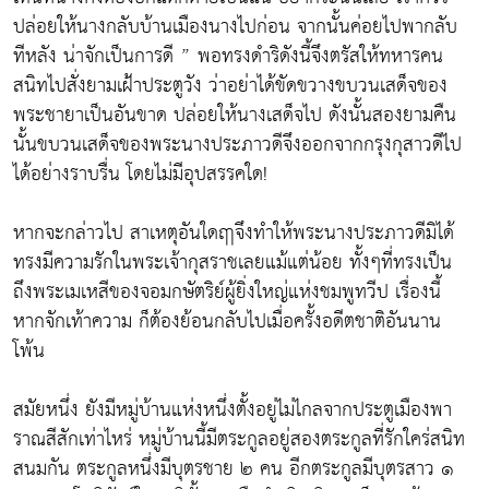
ปล่อยให้นางกลับบ้านเมืองนางไปก่อน จากนั้นค่อยไปพากลับ
ทีหลัง น่าจักเป็นการดี ” พอทรงดำริดังนี้จึงตรัสให้ทหารคน
สนิทไปสั่งยามเฝ้าประตูวัง ว่าอย่าได้ขัดขวางขบวนเสด็จของ
พระชายาเป็นอันขาด ปล่อยให้นางเสด็จไป ดังนั้นสองยามคืน
นั้นขบวนเสด็จของพระนางประภาวดีจึงออกจากกรุงกุสาวดีไป
ได้อย่างราบรื่น โดยไม่มีอุปสรรคใด!
หากจะกล่าวไป สาเหตุอันใดฤาจึงทำให้พระนางประภาวดีมิได้
ทรงมีความรักในพระเจ้ากุสราชเลยแม้แต่น้อย ทั้งๆที่ทรงเป็น
ถึงพระเมเหสีของจอมกษัตริย์ผู้ยิ่งใหญ่แห่งชมพูทวีป เรื่องนี้
หากจักเท้าความ ก็ต้องย้อนกลับไปเมื่อครั้งอดีตชาติอันนาน
โพ้น
สมัยหนึ่ง ยังมีหมู่บ้านแห่งหนึ่งตั้งอยู่ไม่ไกลจากประตูเมืองพา
ราณสีสักเท่าไหร่ หมู่บ้านนี้มีตระกูลอยู่สองตระกูลที่รักใคร่สนิท
สนมกัน ตระกูลหนึ่งมีบุตรชาย ๒ คน อีกตระกูลมีบุตรสาว ๑