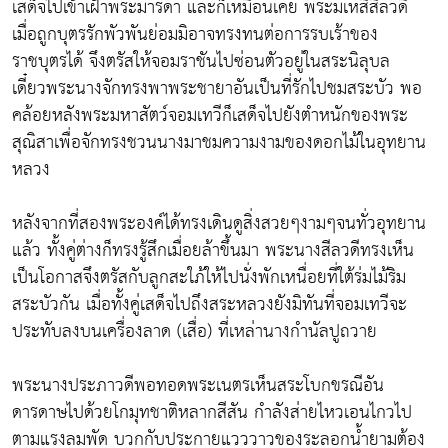
เสด็จไปเข้าเฝ้าพระมารดา และก็เหมือนเคย พระมเหสีสีลวดี
เมื่อถูกบุตรรักพัวพันย่อมมิอาจทรงทนต่อการรบเร้าของ
ราชบุตรได้ จึงตรัสให้จอมราชันไปซ่อนตัวอยู่ในสระนิลุบล
เดี๋ยวพระนางจักทรงพาพระชายาอันเป็นที่รักไปชมสระบัว พอ
คล้อยหลังพระมหาสัตว์จอมเทวีก็เสด็จไปยังตำหนักของพระ
สุณิสาเพื่อจักทรงชวนนางมาชมความงามของดอกไม้ในอุทยาน
หลวง
หลังจากที่สองพระองค์ได้ทรงเดินดูสิ่งสวยๆงามๆจนทั่วอุทยาน
แล้ว ทั้งคู่ต่างก็ทรงรู้สึกเมื่อยล้าขึ้นมา พระนางสีลวดีทรงเห็น
เป็นโอกาสจึงตรัสกับลูกสะใภ้ให้ไปนั่งพักเหนื่อยที่ใต้ร่มไม้ริม
สระบัวกัน เมื่อทั้งคู่เสด็จไปถึงสระหลวงยังมิทันที่จอมเทวีจะ
ประทับลงบนเครื่องลาด (เสื่อ) ที่เหล่านางกำนัลปูถวาย
พระนางประภาวดีพอทอดพระเนตรเห็นสระโบกขรณีอัน
ดารดาษไปด้วยโกมุทชาติหลากสีสัน กำลังส่ายไหวเอนไกวไป
ตามแรงลมพัด บวกกับประกายแวววาวของระลอกน้ำยามต้อง