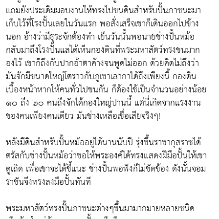
แถมยังประเดิมมอบงานให้ทรงไปขนดินสำหรับปั้นภาชนะมา
เก็บไว้ที่โรงปั้นเลยในวันแรก พอสั่งเสร็จเขาก็เดินออกไปข้าง
นอก อ้างว่ามีธุระจักต้องทำ เย็นวันนั้นพอนายช่างปั้นหม้อ
กลับมาถึงโรงปั้นแลได้เห็นกองดินที่พระมหาสัตว์ทรงขนมาก
องไว้ เขาก็ถึงกับปากอ้าตาค้างจนพูดไม่ออก ด้วยคิดไม่ถึงว่า
มันจักมีขนาดใหญ่โตราวกับภูเขาเลากาได้ถึงเพียงนี้ กองดิน
เบื้องหน้าหากให้คนทั่วไปขนกัน ก็ต้องใช้เป็นจำนวนอย่างน้อย
๑๐ ถึง ๒๐ คนถึงจักได้กองใหญ่ปานนี้ แต่นี่เกิดจากแรงงาน
ของคนเพียงคนเดียว มันช่างเหลือเชื่อเสียจริงๆ!
หลังมีดินสำหรับปั้นหม้ออยู่ได้นานนับปี รุ่งขึ้นราชากุสราชได้
ตรัสกับช่างปั้นหม้อว่าขอให้พระองค์ได้ทรงแสดงฝีมือปั้นให้เขา
ดูเถิด เพื่อเขาจะได้ชี้แนะ ช่างปั้นพอฟังก็ไม่ขัดข้อง ดังนั้นจอม
ราชันจึงทรงลงมือปั้นทันที
พระมหาสัตว์ทรงปั้นภาชนะต่างๆขึ้นมามากมายหลายชนิด