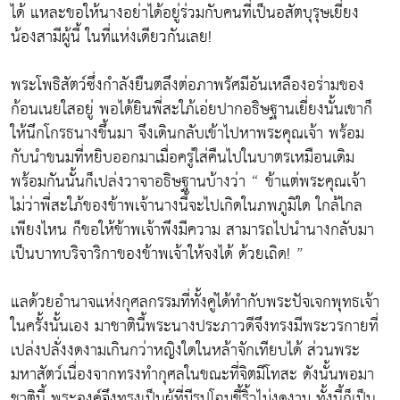
ได้ แหละขอให้นางอย่าได้อยู่ร่วมกับคนที่เป็นอสัตบุรุษเยี่ยง
น้องสามีผู้นี้ ในที่แห่งเดียวกันเลย!
พระโพธิสัตว์ซึ่งกำลังยืนตลึงต่อภาพรัศมีอันเหลืองอร่ามของ
ก้อนเนยใสอยู่ พอได้ยินพี่สะใภ้เอ่ยปากอธิษฐานเยี่ยงนั้นเขาก็
ให้นึกโกรธนางขึ้นมา จึงเดินกลับเข้าไปหาพระคุณเจ้า พร้อม
กับนำขนมที่หยิบออกมาเมื่อครู่ใส่คืนไปในบาตรเหมือนเดิม
พร้อมกันนั้นก็เปล่งวาจาอธิษฐานบ้างว่า “ ข้าแต่พระคุณเจ้า
ไม่ว่าพี่สะใภ้ของข้าพเจ้านางนี้จะไปเกิดในภพภูมิใด ใกล้ไกล
เพียงไหน ก็ขอให้ข้าพเจ้าพึงมีความ สามารถไปนำนางกลับมา
เป็นบาทบริจาริกาของข้าพเจ้าให้จงได้ ด้วยเถิด! ”
แลด้วยอำนาจแห่งกุศลกรรมที่ทั้งคู่ได้ทำกับพระปัจเจกพุทธเจ้า
ในครั้งนั้นเอง มาชาตินี้พระนางประภาวดีจึงทรงมีพระวรกายที่
เปล่งปลั่งงดงามเกินกว่าหญิงใดในหล้าจักเทียบได้ ส่วนพระ
มหาสัตว์เนื่องจากทรงทำกุศลในขณะที่จิตมีโทสะ ดังนั้นพอมา
ชาตินี้ พระองค์จึงทรงเป็นผู้ที่มีรูปโฉมขี้ริ้วไม่งดงาม ทั้งนี้ก็เป็น