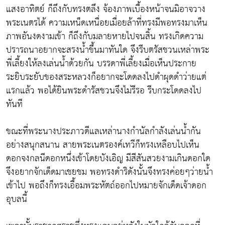
แสงอาทิตย์ ก็ถึงกับทรงตลึง จ้องภาพเบื้องหน้าจนมิอาจวาง
พระเนตรได้ ความเหน็ดเหนื่อยเมื่อยล้าที่ทรงมีพอทรงมาเห็น
ภาพอันงดงามเข้า ก็ถึงกับมลายหายไปจนสิ้น ทรงเกิดความ
ปรารถนาอยากจะสรงน้ำขึ้นมาทันใด จึงรีบตรัสชวนเหล่าพระ
พี่เลี้ยงให้ลงเล่นน้ำด้วยกัน บรรดาพี่เลี้ยงเมื่อเห็นประกาย
ระยิบระยับของสระหลวงก็อยากจะโดดลงไปดำผุดดำว่ายแต่
แรกแล้ว พอได้ยินพระดำรัสชวนจึงไม่รีรอ รีบกระโดดลงไป
ทันที
ขณะที่พระนางประภาวดีแลเหล่านางกำนัลกำลังเล่นน้ำกัน
อย่างสนุกสนาน สายพระเนตรองค์เทวีก็ทรงเหลือบไปเห็น
ดอกจงกลนีดอกหนึ่งเข้าโดยบังเอิญ มีสีสันสวยงามเกินดอกใด
จึงอยากจักเด็ดมาเชยชม พอทรงดำริดังนั้นจึงทรงค่อยๆว่ายน้ำ
เข้าไป พอถึงก็ทรงเอื้อมพระหัตถ์ออกไปหมายจักเด็ดเจ้าดอก
อุบลนี้