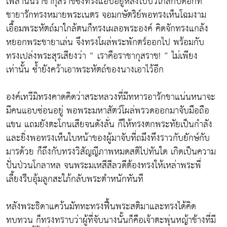
เพลานั้นราชากุสราชซึ่งทรงแอบอยู่หลังใบบัวใกล้กับดอกที่
ชายารักทรงหมายพระเนตร จอมกษัตริย์พอทรงเห็นโฉมงาม
เอื้อมพระหัตถ์มาใกล้ตนก็ทรงเผลอพระองค์ คิดจักทรงแกล้ง
หยอกพระชายาเล่น จึงทรงโผล่พระพักตร์ออกไป พร้อมกับ
ทรงเปล่งพระสุรเสียงว่า “ เราคือราชากุสราช! ” ไม่เพียง
เท่านั้น ซ้ำยังคว้าเอาพระหัตถ์ของนางเอาไว้อีก
องค์เทวีมิทรงคาดคิดว่าสระหลวงที่มีทหารอารักขาแน่นหนาจะ
มีคนแอบซ่อนอยู่ พอพระมหาสัตว์โผล่พรวดออกมาจับมือถือ
แขน แถมยังตะโกนเสียจนดังลั่น ก็ให้ทรงตกพระทัยเป็นกำลัง
และยิ่งพอทรงเห็นใบหน้าของผู้มาจับที่ถมึงทึงราวกับยักษ์กับ
มารด้วย ก็ถึงกับทรงวิสัญญีภาพหมดสติไปทันใด เกิดเป็นความ
ปั่นป่วนโกลาหล จนพระมเหสีสีลวดีต้องทรงให้เหล่าพระพี่
เลี้ยงรีบอุ้มลูกสะใภ้กลับพระตำหนักทันที
หลังพระธิดาแคว้นมัททะทรงฟื้นพระสติมาและทรงได้คิด
ทบทวน ก็ทรงทราบว่าผู้ที่จับนางนั้นก็คือเจ้าตะพุ่นหญ้าช้างที่มี