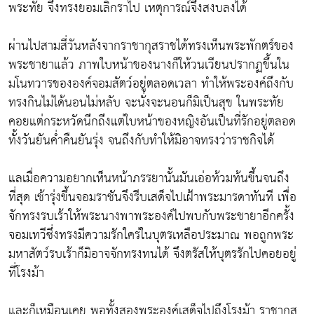
พระทัย จึงทรงยอมเลิกราไป เหตุการณ์จึงสงบลงได้
ผ่านไปสามสี่วันหลังจากราชากุสราชได้ทรงเห็นพระพักตร์ของ
พระชายาแล้ว ภาพใบหน้าของนางก็ให้วนเวียนปรากฏขึ้นใน
มโนทวารขององค์จอมสัตว์อยู่ตลอดเวลา ทำให้พระองค์ถึงกับ
ทรงกินไม่ได้นอนไม่หลับ จะนั่งจะนอนก็มิเป็นสุข ในพระทัย
คอยแต่กระหวัดนึกถึงแต่ใบหน้าของหญิงอันเป็นที่รักอยู่ตลอด
ทั้งวันยันค่ำคืนยันรุ่ง จนถึงกับทำให้มิอาจทรงว่าราชกิจได้
แลเมื่อความอยากเห็นหน้าภรรยานั้นมันเอ่อท้วมท้นขึ้นจนถึง
ที่สุด เช้ารุ่งขึ้นจอมราชันจึงรีบเสด็จไปเฝ้าพระมารดาทันที เพื่อ
จักทรงรบเร้าให้พระนางพาพระองค์ไปพบกับพระชายาอีกครั้ง
จอมเทวีซึ่งทรงมีความรักใคร่ในบุตรเหลือประมาณ พอถูกพระ
มหาสัตว์รบเร้าก็มิอาจจักทรงทนได้ จึงตรัสให้บุตรรักไปคอยอยู่
ที่โรงม้า
และก็เหมือนเคย พอทั้งสองพระองค์เสด็จไปถึงโรงม้า ราชากุส