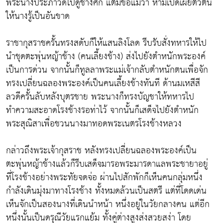
พระนางประภาวดีไปดูช้างศึก แต่มีข้อแม้ว่า ห้ามเปิดเผยตัวตน
ให้นางรู้เป็นอันขาด
ราชากุสราชครั้นทรงสดับก็ให้แสนลิงโลด รีบรับสั่งทหารให้ไป
นำชุดตะพุ่นหญ้าช้าง (คนเลี้ยงช้าง) ส่งไปยังตำหนักพระองค์
เป็นการด่วน จากนั้นก็ทูลลาพระแม่เจ้ากลับตำหนักตนเพื่อจัก
ทรงเปลี่ยนฉลองพระองค์เป็นคนเลี้ยงช้างทันที ด้านมเหสีสี
ลวดีครั้นลับหลังบุตรชาย พระนางก็ทรงบัญชาให้ทหารไป
ทำความสะอาดโรงช้างรอท่าไว้ จากนั้นก็เสด็จไปยังตำหนัก
พระสุณิสาเพื่อชวนนางมาทอดพระเนตรโรงช้างหลวง
กล่าวถึงพระเจ้ากุสราช หลังทรงเปลี่ยนฉลองพระองค์เป็น
ตะพุ่นหญ้าช้างแล้วก็รีบเสด็จมารอพระมารดาแลพระชายาอยู่
ที่โรงช้างอย่างพระทัยจดจ่อ ผ่านไปสักพักก็เห็นคนกลุ่มหนึ่ง
กำลังเดินมุ่งมาทางโรงช้าง ทั้งหมดล้วนเป็นสตรี แต่ที่โดดเด่น
เห็นจักเป็นสองนางที่เดินนำหน้า หนึ่งอยู่ในวัยกลางคน แต่อีก
หนึ่งนั้นเป็นดรุณีวัยแรกแย้ม ทั้งคู่ต่างสูงส่งสวยสง่า โดย