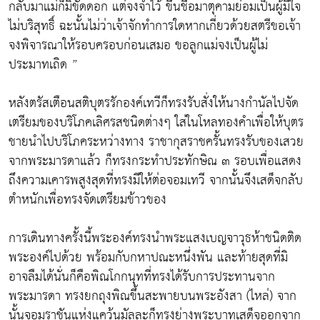
กลับมาแม่ก็มิขัดดอก แต่จงจำไว้ ขึ้นชื่อมาตุคามย่อมเป็นผู้มีใจ
ไม่บริสุทธิ์ ฉะนั้นไม่ว่าเจ้าจักทำการใดหากเกี่ยวด้วยสตรีขอเจ้า
จงพิจารณาให้รอบครอบก่อนเสมอ ขอลูกแม่จงเป็นผู้ไม่
ประมาทเถิด ”
หลังตรัสเตือนสติบุตรรักองค์เทวีก็ทรงรับสั่งให้นางกำนัลไปจัด
เตรียมของบริโภคเลิศรสชนิดต่างๆ ใส่ในโหลทองคำเพื่อให้บุตร
ชายนำไปบริโภคระหว่างทาง ราชากุสราชครั้นทรงรับของเสวย
จากพระมารดาแล้ว ก็ทรงกระทำประทักษิณ ๓ รอบเพื่อแสดง
ถึงความเคารพสูงสุดที่ทรงมีให้ต่อจอมเทวี จากนั้นจึงเสด็จกลับ
ตำหนักเพื่อทรงจัดเตรียมข้าวของ
การเดินทางครั้งนี้พระองค์ทรงนำพระแสงเบญจาวุธห้าชนิดติด
พระองค์ไปด้วย พร้อมกับกหาปณะหนึ่งพัน และท้ายสุดที่มิ
อาจลืมได้นั่นก็คือพิณโกกนุทที่ทรงได้รับการประทานจาก
พระมารดา ทรงยกถุงพิณขึ้นสะพายบนพระอังสา (ไหล่) จาก
นั้นจอมราชันแห่งแคว้นมัลละก็ทรงย่างพระบาทเสด็จออกจาก