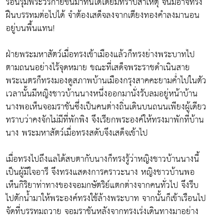
ร้อนรุ่มพระวรกายขึ้นมาทันใดโดยมิทราบสาเหตุ จนมิอาจทรง
ฝืนบรรทมต่อไปได้ จำต้องเสด็จลงจากเตียงทองคำลงมานอน
อยู่บนพื้นแทน!
ฝ่ายพระมหาสัตว์เมื่อทรงเข้าเมืองแล้วก็ทรงย่างพระบาทไป
ตามถนนอย่างไร้จุดหมาย ขณะที่เสด็จพระราชดำเนินสาย
พระเนตรก็ทรงมองดูสภาพบ้านเมืองกรุงสาคคะยามค่ำไปในตัว
เวลานั้นมีหญิงชาวบ้านนางหนึ่งออกมานั่งรับลมอยู่หน้าบ้าน
นางพอเห็นจอมราชันซึ่งเป็นคนต่างถิ่นเดินบนถนนเพียงผู้เดียว
ทราบว่าคงจักไม่มีที่พักพิง จึงเรียกพระองค์ให้ทรงมาพักที่บ้าน
นาง พระมหาสัตว์เมื่อทรงสดับจึงเสด็จเข้าไป
เมื่อทรงไปถึงแลได้สบตากับนางก็ทรงรู้ว่าหญิงชาวบ้านนางนี้
เป็นผู้มีใจอารี จึงทรงแสดงการคราวะนาง หญิงชาวบ้านพอ
เห็นกิริยาท่าทางของจอมกษัตริย์แตกต่างจากคนทั่วไป จึงรีบ
ไปตักน้ำมาให้พระองค์ทรงใช้ล้างพระบาท จากนั้นก็เข้าเรือนไป
จัดที่บรรทมถวาย จอมราชันหลังจากทรงเร่งเดินทางมาอย่าง