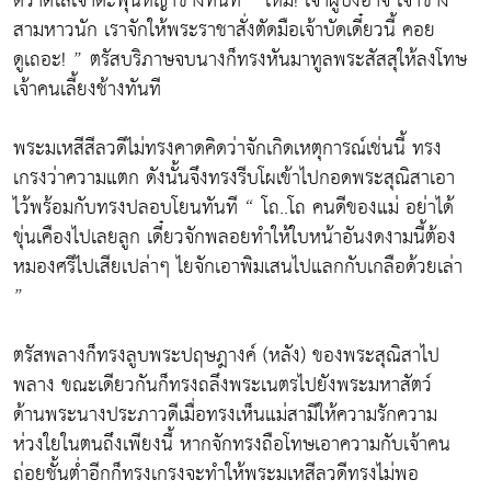
ตวาดใส่เจ้าตะพุ่นหญ้าช้างทันที “ เหม่! เจ้าผู้บังอาจ เจ้าช่าง
สามหาวนัก เราจักให้พระราชาสั่งตัดมือเจ้าบัดเดี๋ยวนี้ คอย
ดูเถอะ! ” ตรัสบริภาษจบนางก็ทรงหันมาทูลพระสัสสุให้ลงโทษ
เจ้าคนเลี้ยงช้างทันที
พระมเหสีสีลวดีไม่ทรงคาดคิดว่าจักเกิดเหตุการณ์เช่นนี้ ทรง
เกรงว่าความแตก ดังนั้นจึงทรงรีบโผเข้าไปกอดพระสุณิสาเอา
ไว้พร้อมกับทรงปลอบโยนทันที “ โถ..โถ คนดีของแม่ อย่าได้
ขุ่นเคืองไปเลยลูก เดี๋ยวจักพลอยทำให้ใบหน้าอันงดงามนี้ต้อง
หมองศรีไปเสียเปล่าๆ ไยจักเอาพิมเสนไปแลกกับเกลือด้วยเล่า
”
ตรัสพลางก็ทรงลูบพระปฤษฎางค์ (หลัง) ของพระสุณิสาไป
พลาง ขณะเดียวกันก็ทรงถลึงพระเนตรไปยังพระมหาสัตว์
ด้านพระนางประภาวดีเมื่อทรงเห็นแม่สามีให้ความรักความ
ห่วงใยในตนถึงเพียงนี้ หากจักทรงถือโทษเอาความกับเจ้าคน
ถ่อยชั้นต่ำอีกก็ทรงเกรงจะทำให้พระมเหสีลวดีทรงไม่พอ