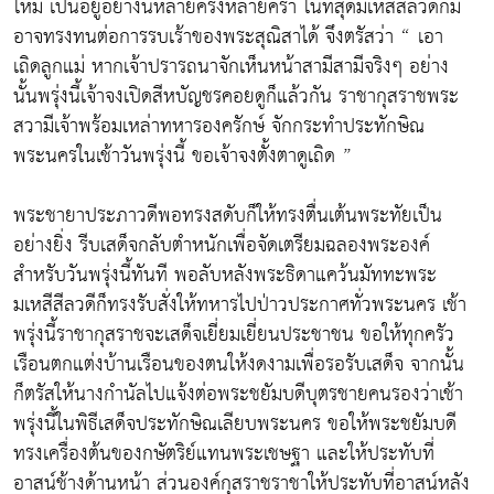
ใหม่ เป็นอยู่อย่างนี้หลายครั้งหลายครา ในที่สุดมเหสีสีลวดีก็มิ
อาจทรงทนต่อการรบเร้าของพระสุณิสาได้ จึงตรัสว่า “ เอา
เถิดลูกแม่ หากเจ้าปรารถนาจักเห็นหน้าสามีสามีจริงๆ อย่าง
นั้นพรุ่งนี้เจ้าจงเปิดสีหบัญชรคอยดูก็แล้วกัน ราชากุสราชพระ
สวามีเจ้าพร้อมเหล่าทหารองครักษ์ จักกระทำประทักษิณ
พระนครในเช้าวันพรุ่งนี้ ขอเจ้าจงตั้งตาดูเถิด ”
พระชายาประภาวดีพอทรงสดับก็ให้ทรงตื่นเต้นพระทัยเป็น
อย่างยิ่ง รีบเสด็จกลับตำหนักเพื่อจัดเตรียมฉลองพระองค์
สำหรับวันพรุ่งนี้ทันที พอลับหลังพระธิดาแคว้นมัททะพระ
มเหสีสีลวดีก็ทรงรับสั่งให้ทหารไปป่าวประกาศทั่วพระนคร เช้า
พรุ่งนี้ราชากุสราชจะเสด็จเยี่ยมเยี่ยนประชาชน ขอให้ทุกครัว
เรือนตกแต่งบ้านเรือนของตนให้งดงามเพื่อรอรับเสด็จ จากนั้น
ก็ตรัสให้นางกำนัลไปแจ้งต่อพระชยัมบดีบุตรชายคนรองว่าเช้า
พรุ่งนี้ในพิธีเสด็จประทักษิณเลียบพระนคร ขอให้พระชยัมบดี
ทรงเครื่องต้นของกษัตริย์แทนพระเชษฐา และให้ประทับที่
อาสน์ช้างด้านหน้า ส่วนองค์กุสราชราชาให้ประทับที่อาสน์หลัง