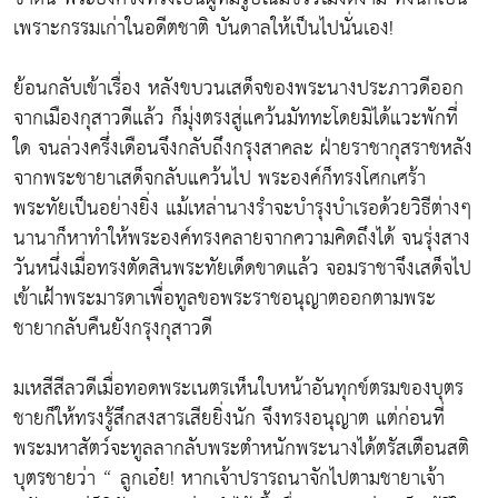
เพราะกรรมเก่าในอดีตชาติ บันดาลให้เป็นไปนั่นเอง!
ย้อนกลับเข้าเรื่อง หลังขบวนเสด็จของพระนางประภาวดีออก
จากเมืองกุสาวดีแล้ว ก็มุ่งตรงสู่แคว้นมัททะโดยมิได้แวะพักที่
ใด จนล่วงครึ่งเดือนจึงกลับถึงกรุงสาคละ ฝ่ายราชากุสราชหลัง
จากพระชายาเสด็จกลับแคว้นไป พระองค์ก็ทรงโศกเศร้า
พระทัยเป็นอย่างยิ่ง แม้เหล่านางรำจะบำรุงบำเรอด้วยวิธีต่างๆ
นานาก็หาทำให้พระองค์ทรงคลายจากความคิดถึงได้ จนรุ่งสาง
วันหนึ่งเมื่อทรงตัดสินพระทัยเด็ดขาดแล้ว จอมราชาจึงเสด็จไป
เข้าเฝ้าพระมารดาเพื่อทูลขอพระราชอนุญาตออกตามพระ
ชายากลับคืนยังกรุงกุสาวดี
มเหสีสีลวดีเมื่อทอดพระเนตรเห็นใบหน้าอันทุกข์ตรมของบุตร
ชายก็ให้ทรงรู้สึกสงสารเสียยิ่งนัก จึงทรงอนุญาต แต่ก่อนที่
พระมหาสัตว์จะทูลลากลับพระตำหนักพระนางได้ตรัสเตือนสติ
บุตรชายว่า “ ลูกเอ๋ย! หากเจ้าปรารถนาจักไปตามชายาเจ้า