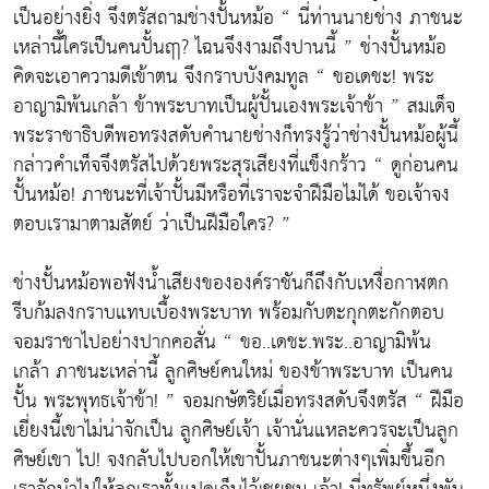
เป็นอย่างยิ่ง จึงตรัสถามช่างปั้นหม้อ “ นี่ท่านนายช่าง ภาชนะ
เหล่านี้ใครเป็นคนปั้นฤา? ไฉนจึงงามถึงปานนี้ ” ช่างปั้นหม้อ
คิดจะเอาความดีเข้าตน จึงกราบบังคมทูล “ ขอเดชะ! พระ
อาญามิพ้นเกล้า ข้าพระบาทเป็นผู้ปั้นเองพระเจ้าข้า ” สมเด็จ
พระราชาธิบดีพอทรงสดับคำนายช่างก็ทรงรู้ว่าช่างปั้นหม้อผู้นี้
กล่าวคำเท็จจึงตรัสไปด้วยพระสุรเสียงที่แข็งกร้าว “ ดูก่อนคน
ปั้นหม้อ! ภาชนะที่เจ้าปั้นมีหรือที่เราจะจำฝีมือไม่ได้ ขอเจ้าจง
ตอบเรามาตามสัตย์ ว่าเป็นฝีมือใคร? ”
ช่างปั้นหม้อพอฟังน้ำเสียงขององค์ราชันก็ถึงกับเหงื่อกาฬตก
รีบก้มลงกราบแทบเบื้องพระบาท พร้อมกับตะกุกตะกักตอบ
จอมราชาไปอย่างปากคอสั่น “ ขอ..เดชะ.พระ..อาญามิพ้น
เกล้า ภาชนะเหล่านี้ ลูกศิษย์คนใหม่ ของข้าพระบาท เป็นคน
ปั้น พระพุทธเจ้าข้า! ” จอมกษัตริย์เมื่อทรงสดับจึงตรัส “ ฝีมือ
เยี่ยงนี้เขาไม่น่าจักเป็น ลูกศิษย์เจ้า เจ้านั่นแหละควรจะเป็นลูก
ศิษย์เขา ไป! จงกลับไปบอกให้เขาปั้นภาชนะต่างๆเพิ่มขึ้นอีก