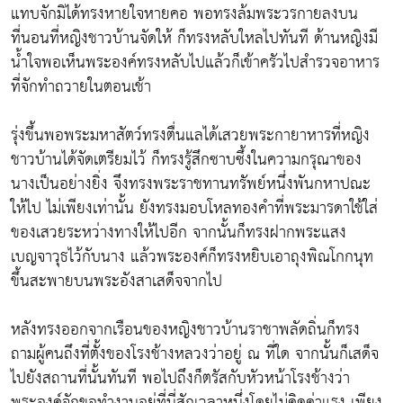
แทบจักมิได้ทรงหายใจหายคอ พอทรงล้มพระวรกายลงบน
ที่นอนที่หญิงชาวบ้านจัดให้ ก็ทรงหลับใหลไปทันที ด้านหญิงมี
น้ำใจพอเห็นพระองค์ทรงหลับไปแล้วก็เข้าครัวไปสำรวจอาหาร
ที่จักทำถวายในตอนเช้า
รุ่งขึ้นพอพระมหาสัตว์ทรงตื่นแลได้เสวยพระกายาหารที่หญิง
ชาวบ้านได้จัดเตรียมไว้ ก็ทรงรู้สึกซาบซึ้งในความกรุณาของ
นางเป็นอย่างยิ่ง จึงทรงพระราชทานทรัพย์หนึ่งพันกหาปณะ
ให้ไป ไม่เพียงเท่านั้น ยังทรงมอบโหลทองคำที่พระมารดาใช้ใส่
ของเสวยระหว่างทางให้ไปอีก จากนั้นก็ทรงฝากพระแสง
เบญจาวุธไว้กับนาง แล้วพระองค์ก็ทรงหยิบเอาถุงพิณโกกนุท
ขึ้นสะพายบนพระอังสาเสด็จจากไป
หลังทรงออกจากเรือนของหญิงชาวบ้านราชาพลัดถิ่นก็ทรง
ถามผู้คนถึงที่ตั้งของโรงช้างหลวงว่าอยู่ ณ ที่ใด จากนั้นก็เสด็จ
ไปยังสถานที่นั้นทันที พอไปถึงก็ตรัสกับหัวหน้าโรงช้างว่า
พระองค์จักขอทำงานอยู่ที่นี่สักเวลาหนึ่งโดยไม่คิดค่าแรง เพียง