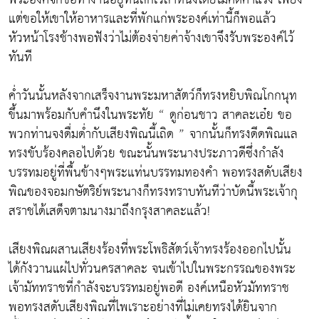
แต่ขอให้เขาให้อาหารและที่พักแก่พระองค์เท่านี้ก็พอแล้ว
หัวหน้าโรงช้างพอฟังว่าไม่ต้องจ่ายค่าจ้างเขาจึงรับพระองค์ไว้
ทันที
ค่ำวันนั้นหลังจากเสร็จงานพระมหาสัตว์ก็ทรงหยิบพิณโกกนุท
ขึ้นมาพร้อมกับคำนึงในพระทัย “ ดูก่อนชาว สาคละเอ๋ย ขอ
พวกท่านจงดื่มด่ำกับเสียงพิณนี้เถิด ” จากนั้นก็ทรงดีดพิณแล
ทรงขับร้องคลอไปด้วย ขณะนั้นพระนางประภาวดีซึ่งกำลัง
บรรทมอยู่ที่พื้นข้างๆพระแท่นบรรทมทองคำ พอทรงสดับเสียง
พิณของจอมกษัตริย์พระนางก็ทรงทราบทันทีว่าบัดนี้พระเจ้ากุ
สราชได้เสด็จตามนางมาถึงกรุงสาคละแล้ว!
เสียงพิณผสานเสียงร้องที่พระโพธิสัตว์เจ้าทรงร้องออกไปนั้น
ได้กังวานแผ่ไปทั่วนครสาคละ จนเข้าไปในพระกรรณของพระ
เจ้ามัททราชที่กำลังจะบรรทมอยู่พอดี องค์เหนือหัวมัททราช
พอทรงสดับเสียงพิณที่ไพเราะอย่างที่ไม่เคยทรงได้ยินจาก