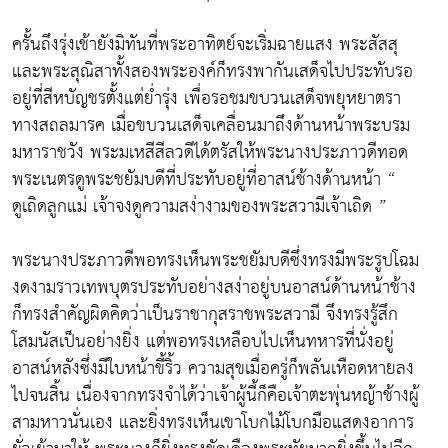
ครั้นถึงรุ่งเช้ายังมิทันที่พระอาทิตย์จะเริ่มฉายแสง พระสัสสุ
และพระสุณิสาทั้งสองพระองค์ก็ทรงพากันเสด็จไปประทับรอ
อยู่ที่สีหบัญชรตั้งแต่ย่ำรุ่ง เพื่อรอชมขบวนเสด็จพยุหยาตรา
ทางสถลมารค เมื่อขบวนเสด็จเคลื่อนมาถึงด้านหน้าพระบรม
มหาราชวัง พระมเหสีสีลวดีได้ตรัสให้พระนางประภาวดีทอด
พระเนตรดูพระชยัมบดีที่ประทับอยู่ที่อาสน์ช้างด้านหน้า “
ดูเถิดลูกแม่ เจ้าจงดูความสง่างามของพระสวามีเจ้าเถิด ”
พระนางประภาวดีพอทรงเห็นพระชยัมบดีซึ่งทรงมีพระรูปโฉม
งดงามราวเทพบุตรประทับอย่างสง่าอยู่บนอาสน์ด้านหน้าช้าง
ก็ทรงสำคัญผิดคิดว่าเป็นราชากุสราชพระสวามี จึงทรงรู้สึก
โสมนัสเป็นอย่างยิ่ง แต่พอทรงเหลือบไปเห็นทหารที่นั่งอยู่
อาสน์หลังซึ่งมีใบหน้าขี้ริ้ว ความสุขเมื่อครู่ก็พลันเหือดหายลง
ไปจนสิ้น เนื่องจากทรงจำได้ว่าเจ้าผู้นี้ก็คือเจ้าตะพุ่นหญ้าช้างผู้
สามหาวนั่นเอง และยิ่งทรงเห็นเขาโบกไม้โบกมือแสดงอาการ