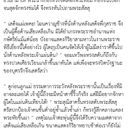
ยั่วเย้ามาให้ พระนางก็ยิ่งทรงขัดเคืองพระทัยมากยิ่งขึ้นไปอีก
จนสุดจักทรงข่มได้ จึงทรงหันไปถามพระสัสสุ
“ เสด็จแม่เพคะ! ไฉนควาญช้างที่นั่งด้านหลังเสด็จพี่กุสราช จึง
เป็นผู้ดื้อด้านเสียเหลือเกิน มิได้ยำเกรงพระราชอำนาจแห่ง
กษัตริย์แม้แต่น้อย บังอาจแสดงกิริยาสามหาวในงานพระราช
พิธีเยี่ยงนี้ได้อย่างไร ผู้ใดฤาเป็นคนจัดให้เจ้าผู้ไม่มีสง่าราศีขึ้นไป
นั่งด้านหลังพระเจ้าแผ่นดิน? ” จอมเทวีพอทรงสดับก็ถึงกับ
ทรงปวดเศียรเวียนเกล้าขึ้นมาทันใด แต่เพื่อจะทรงปิดบังฐานะ
ของบุตรรักจึงเสตรัสว่า
“ ดูก่อนลูกแม่ ธรรมดาการระวังหลังพระราชานั้นเป็นเรื่องที่มิ
อาจละเลยได้ เจ้าผู้นี้ถึงจะมีหน้าตาขี้ริ้วก็จริง แต่ฝีมือยากจักหา
ผู้ใดในแผ่นดินเทียบได้! ” พระสุณิสาครั้นทรงสดับพระสัสสุ
ตรัสปกป้องเจ้าคนชั้นต่ำอยู่ซ้ำแล้วซ้ำเล่า ก็ทรงรู้สึกคลางแคลง
พระทัยขึ้นมา “ เหตุไฉนเจ้าตะพุ่นผู้นี้จึงได้รับความเมตตาจาก
เสด็จแม่เสียเหลือเกิน ขนาดแสดงกิริยาหยาบช้าต่อเราก็ยังไม่