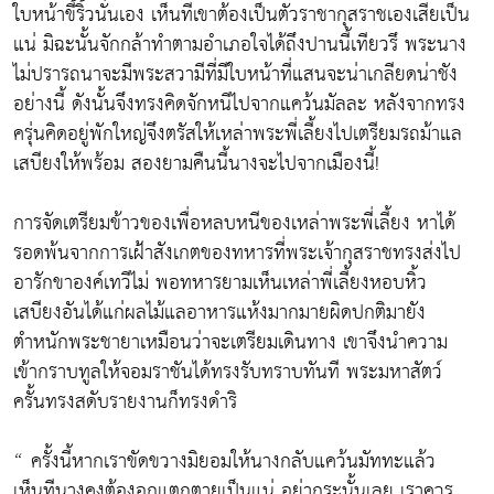
ใบหน้าขี้ริ้วนั่นเอง เห็นทีเขาต้องเป็นตัวราชากุสราชเองเสียเป็น
แน่ มิฉะนั้นจักกล้าทำตามอำเภอใจได้ถึงปานนี้เทียวรึ พระนาง
ไม่ปรารถนาจะมีพระสวามีที่มีใบหน้าที่แสนจะน่าเกลียดน่าชัง
อย่างนี้ ดังนั้นจึงทรงคิดจักหนีไปจากแคว้นมัลละ หลังจากทรง
ครุ่นคิดอยู่พักใหญ่จึงตรัสให้เหล่าพระพี่เลี้ยงไปเตรียมรถม้าแล
เสบียงให้พร้อม สองยามคืนนี้นางจะไปจากเมืองนี้!
การจัดเตรียมข้าวของเพื่อหลบหนีของเหล่าพระพี่เลี้ยง หาได้
รอดพ้นจากการเฝ้าสังเกตของทหารที่พระเจ้ากุสราชทรงส่งไป
อารักขาองค์เทวีไม่ พอทหารยามเห็นเหล่าพี่เลี้ยงหอบหิ้ว
เสบียงอันได้แก่ผลไม้แลอาหารแห้งมากมายผิดปกติมายัง
ตำหนักพระชายาเหมือนว่าจะเตรียมเดินทาง เขาจึงนำความ
เข้ากราบทูลให้จอมราชันได้ทรงรับทราบทันที พระมหาสัตว์
ครั้นทรงสดับรายงานก็ทรงดำริ
“ ครั้งนี้หากเราขัดขวางมิยอมให้นางกลับแคว้นมัททะแล้ว
เห็นทีนางคงต้องอกแตกตายเป็นแน่ อย่ากระนั้นเลย เราควร