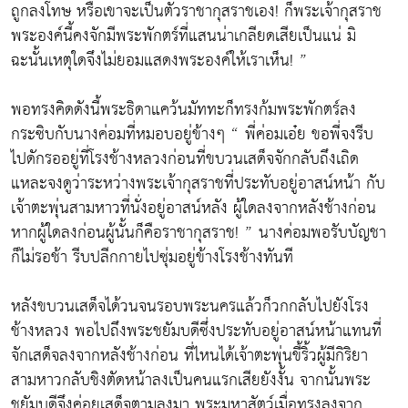
ถูกลงโทษ หรือเขาจะเป็นตัวราชากุสราชเอง! ก็พระเจ้ากุสราช
พระองค์นี้คงจักมีพระพักตร์ที่แสนน่าเกลียดเสียเป็นแน่ มิ
ฉะนั้นเหตุใดจึงไม่ยอมแสดงพระองค์ให้เราเห็น! ”
พอทรงคิดดังนี้พระธิดาแคว้นมัททะก็ทรงก้มพระพักตร์ลง
กระซิบกับนางค่อมที่หมอบอยู่ข้างๆ “ พี่ค่อมเอ๋ย ขอพี่จงรีบ
ไปดักรออยู่ที่โรงช้างหลวงก่อนที่ขบวนเสด็จจักกลับถึงเถิด
แหละจงดูว่าระหว่างพระเจ้ากุสราชที่ประทับอยู่อาสน์หน้า กับ
เจ้าตะพุ่นสามหาวที่นั่งอยู่อาสน์หลัง ผู้ใดลงจากหลังช้างก่อน
หากผู้ใดลงก่อนผู้นั้นก็คือราชากุสราช! ” นางค่อมพอรับบัญชา
ก็ไม่รอช้า รีบปลีกกายไปซุ่มอยู่ข้างโรงช้างทันที
หลังขบวนเสด็จได้วนจนรอบพระนครแล้วก็วกกลับไปยังโรง
ช้างหลวง พอไปถึงพระชยัมบดีซึ่งประทับอยู่อาสน์หน้าแทนที่
จักเสด็จลงจากหลังช้างก่อน ที่ไหนได้เจ้าตะพุ่นขี้ริ้วผู้มีกิริยา
สามหาวกลับชิงตัดหน้าลงเป็นคนแรกเสียยังงั้น จากนั้นพระ
ชยัมบดีจึงค่อยเสด็จตามลงมา พระมหาสัตว์เมื่อทรงลงจาก