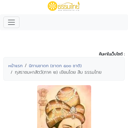
ค้นหาในเว็บไซต์ :
หน้าแรก
นิทานชาดก (ชาดก ๕๐๐ ชาติ)
กุสราชมหาสัตว์(ภาค ๒) เขียนโดย สืบ ธรรมไทย