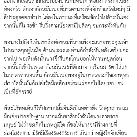
ออกจากเรือนสามีกลับไปยังบ้านตนทันใด พอถึงก็ตรงดิ่งไปยัง
ห้องครัว ตักเอาก้อนมันเนยที่มารดานางเพิ่งจักทำเสร็จใหม่ๆ มี
สีประดุจดอกจำปา ใส่ลงในภาชนะที่เตรียมจักนำไปล้างนั่นเอง
จากนั้นก็ไม่รอช้า รีบวิ่งตามน้องสามีไปติดๆ จนกระทั่งทันกัน
พอนางไปถึงก็เห็นเขาถือห่อขนมที่นางเพิ่งจะถวายพระคุณเจ้า
ไปหมาดๆอยู่ในมือ ด้านพระเถระท่านก็กำลังหันหลังเตรียมจะ
จากไป พอเห็นดังนั้นนางจึงรีบตะโกนบอกให้ท่านหยุดก่อน
จากนั้นก็เข้าไปเทเอาก้อนมันเนยที่ตักมาจากเรือนมารดาใส่ลง
ในบาตรท่านจนสิ้น ก้อนมันเนยพออยู่ในบาตรพระปัจเจกพุทธ
เจ้า บัดนั้นมันก็เปล่งรัศมีเหลืองอร่ามแผ่ออกไปโดยรอบ จน
เป็นที่อัศจรรย์
พี่สะใภ้พอเห็นก็ให้ปลาบปลื้มยินดีเป็นอย่างยิ่ง รีบคุกเข่าพนม
มือเอ่ยปากอธิษฐาน หากแม้นชาติหน้าฉันใดนางตายจาก
มนุษย์ ไม่ว่าจะเกิดในภพภูมิใด ก็ขอให้นางจงมีร่างกายที่
ผ่องใสงดงาม มีรัศมีเรืองรองตระการ เกินกว่าหญิงใดจักเทียบ