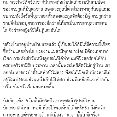
คน พระโพธิสัตว์ในชาตินั้นทรงถือกำเนิดเกิดมาเป็นคนน้อง
ของตระกูลที่มีบุตรชาย สองตระกูลนี้ต่างไปมาหาสู่กันอยู่เสมอ
จนกระทั่งถึงวัยที่บุตรของทั้งสองตระกูลจักต้องมีคู่ ตระกูลฝ่าย
ชายจึงไปขอบุตรสาวของอีกฝ่ายให้มาเป็นภรรยาบุตรชายคน
โต ซึ่งฝ่ายหญิงก็มิได้ปฏิเสธอันใด
หลังเข้ามาอยู่บ้านฝ่ายชายแล้ว ผู้เป็นสะใภ้ก็มิได้มีความขี้เกียจ
ขี้คร้านแต่อย่างใด ช่วยงานแม่สามีทุกอย่างโดยมิต้องเอ่ยปาก
เรียก กระทั่งเช้าวันหนึ่งลูกสะใภ้ได้ทำขนมที่มีรสอร่อยให้กับ
ครอบครัวสามีรับประทาน เวลานั้นพระโพธิสัตว์ไม่อยู่บ้าน เขา
ออกไปหาของป่าตั้งแต่ฟ้ายังไม่สาง พี่สะใภ้เมื่อเห็นน้องสามีไม่
อยู่จึงแบ่งขนมส่วนหนึ่งเก็บไว้ให้เขา ส่วนที่เหลือก็แจกจ่ายกัน
บริโภคในครัวเรือนจนหมดสิ้น
บังเอิญแท้สายวันนั้นมีพระปัจเจกพุทธเจ้ารูปหนึ่งท่าน
บิณฑบาตผ่านมาพอดี พี่สะใภ้พอเห็นก็เกิดศรัทธา จึงคิดจัก
ถวายทานแด่พระคุณเจ้า แต่เนื่องจากเวลานั้นไม่มีเครื่อง