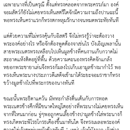
เฉพาะนางที่เป็นดรุณี ตั้งแต่ทรงคลอดจากพระครรภ์มา องค์
จอมสัตว์ก็ยังไม่เคยทรงเห็นสตรีใดจักมีความงามถึงปานฉะนี้
พอทรงเห็นคราแรกก็ทรงตกหลุมรักนางจนหมดพระทัยทันที
แต่ด้วยความที่ไม่ทรงคุ้นกับอิสตรี จึงไม่ทรงรู้ว่าจะต้องวาง
พระองค์อย่างไร หรือจักต้องพูดต้องจาเช่นไร บังเอิญเพลานั้น
สายพระเนตรทรงเหลือบไปเห็นมูลช้างที่คนงานเก็บกวาดไม่
สะอาดแห้งติดอยู่ที่พื้น ด้วยความคะนองทรงคิดจักแกล้ง
หยอกพระชายาเล่นจึงทรงก้มลงไปเก็บเอามูลช้างมากำไว้ พอ
ทรงเห็นพระนางประภาวดีเสด็จเข้ามาได้ระยะจอมราชาก็ทรง
ขว้างมูลช้างไปที่พระกรของนางทันที
ขณะนั้นพระธิดาแคว้น มัททะกำลังตื่นเต้นกับการทอด
พระเนตรช้างศึกที่มีขนาดใหญ่โตอย่างที่พระนางไม่เคยทรงเห็น
จากที่ไหนมาก่อน จู่ๆพอถูกคนเลี้ยงช้างปามูลช้างใส่พระนางก็
ทรงเกิดพระพิโรธโกรธเคืองขึ้นมาทันใด จึงทรงเผลอพระองค์