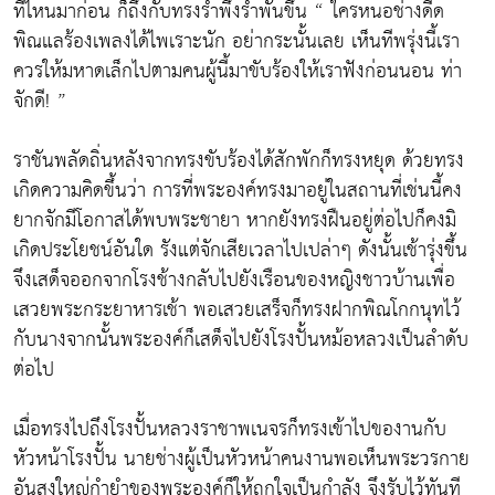
ที่ไหนมาก่อน ก็ถึงกับทรงรำพึงรำพันขึ้น “ ใครหนอช่างดีด
พิณแลร้องเพลงได้ไพเราะนัก อย่ากระนั้นเลย เห็นทีพรุ่งนี้เรา
ควรให้มหาดเล็กไปตามคนผู้นี้มาขับร้องให้เราฟังก่อนนอน ท่า
จักดี! ”
ราชันพลัดถิ่นหลังจากทรงขับร้องได้สักพักก็ทรงหยุด ด้วยทรง
เกิดความคิดขึ้นว่า การที่พระองค์ทรงมาอยู่ในสถานที่เช่นนี้คง
ยากจักมีโอกาสได้พบพระชายา หากยังทรงฝืนอยู่ต่อไปก็คงมิ
เกิดประโยชน์อันใด รังแต่จักเสียเวลาไปเปล่าๆ ดังนั้นเช้ารุ่งขึ้น
จึงเสด็จออกจากโรงช้างกลับไปยังเรือนของหญิงชาวบ้านเพื่อ
เสวยพระกระยาหารเช้า พอเสวยเสร็จก็ทรงฝากพิณโกกนุทไว้
กับนางจากนั้นพระองค์ก็เสด็จไปยังโรงปั้นหม้อหลวงเป็นลำดับ
ต่อไป
เมื่อทรงไปถึงโรงปั้นหลวงราชาพเนจรก็ทรงเข้าไปของานกับ
หัวหน้าโรงปั้น นายช่างผู้เป็นหัวหน้าคนงานพอเห็นพระวรกาย
อันสูงใหญ่กำยำของพระองค์ก็ให้ถูกใจเป็นกำลัง จึงรับไว้ทันที