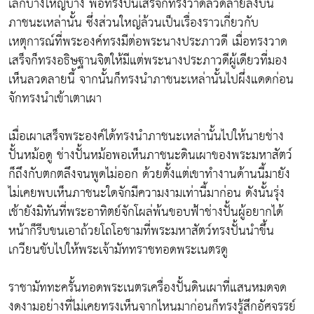
เล็กบ้างใหญ่บ้าง พอทรงปั้นเสร็จก็ทรงวาดลวดลายลงบน
ภาชนะเหล่านั้น ซึ่งส่วนใหญ่ล้วนเป็นเรื่องราวเกี่ยวกับ
เหตุการณ์ที่พระองค์ทรงมีต่อพระนางประภาวดี เมื่อทรงวาด
เสร็จก็ทรงอธิษฐานจิตให้มีแต่พระนางประภาวดีผู้เดียวที่มอง
เห็นลวดลายนี้ จากนั้นก็ทรงนำภาชนะเหล่านั้นไปผึ่งแดดก่อน
จักทรงนำเข้าเตาเผา
เมื่อเผาเสร็จพระองค์ได้ทรงนำภาชนะเหล่านั้นไปให้นายช่าง
ปั้นหม้อดู ช่างปั้นหม้อพอเห็นภาชนะดินเผาของพระมหาสัตว์
ก็ถึงกับตกตลึงจนพูดไม่ออก ด้วยตั้งแต่เขาทำงานด้านนี้มายัง
ไม่เคยพบเห็นภาชนะใดจักมีความงามเท่านี้มาก่อน ดังนั้นรุ่ง
เช้ายังมิทันที่พระอาทิตย์จักโผล่พ้นขอบฟ้าช่างปั้นผู้อยากได้
หน้าก็รีบขนเอาถ้วยโถโอชามที่พระมหาสัตว์ทรงปั้นนำขึ้น
เกวียนขับไปให้พระเจ้ามัททราชทอดพระเนตรดู
ราชามัททะครั้นทอดพระเนตรเครื่องปั้นดินเผาที่แสนหมดจด
งดงามอย่างที่ไม่เคยทรงเห็นจากไหนมาก่อนก็ทรงรู้สึกอัศจรรย์