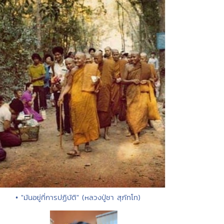
• "มันอยู่ที่การปฏิบัติ" (หลวงปู่ชา สุภัทโท)