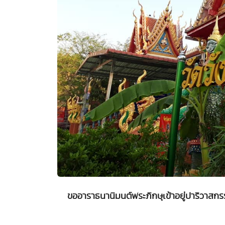
ขออาราธนานิมนต์พระภิกษุเข้าอยู่ปาริวาสกร