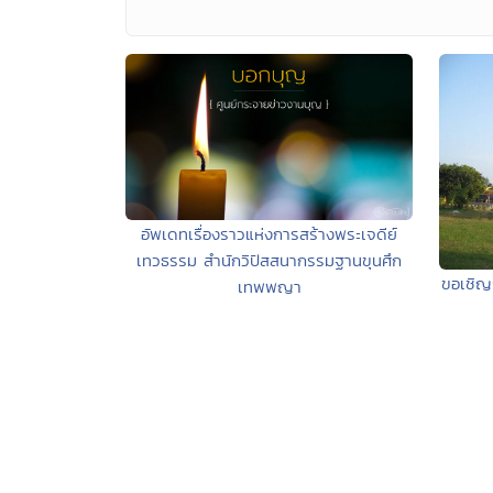
อัพเดทเรื่องราวแห่งการสร้างพระเจดีย์
เทวธรรม สำนักวิปัสสนากรรมฐานขุนศึก
ขอเชิญ
เทพพญา