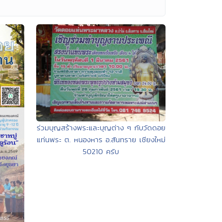
ร่วมบุญสร้างพระและบุญต่าง ๆ กับวัดดอย
แท่นพระ ต. หนองหาร อ.สันทราย เชียงใหม่
50210 ครับ