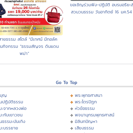
ขอเชิญร่วมฟัง-ปฏิบัติ อบรมอริยะ
สวนวนธรรม วันอาทิตย์ 16 มค.54 นี
์สายธรรม สไตล์ “มีเทศน์ มีทอล์ค
์”ในกิจกรรม “ธรรมสัญจร ดินแดน
พม่า”
Go To Top
บุญ
พระพุทธศาสนา
นปฏิบัติธรรม
พระไตรปิฏก
มะจากหลวงพ่อ
หัวข้อธรรม
มะกับเยาวชน
พจนานุกรมพุทธศาสน์
นธรรมะบันเทิง
มิลินทปัญหา
มะบรรยาย
เสียงธรรม