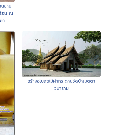
ลานชาย
ร้อน ณ
ธยา
สร้างอุโบสถไม้ฝากระดานวัดป่าเมตตา
วนาราม