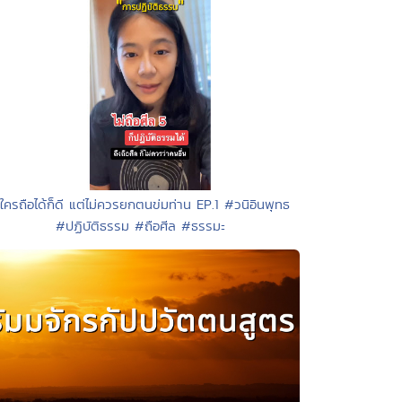
 ใครถือได้ก็ดี แต่ไม่ควรยกตนข่มท่าน EP.1 #วนิอินพุทธ
#ปฏิบัติธรรม #ถือศีล #ธรรมะ