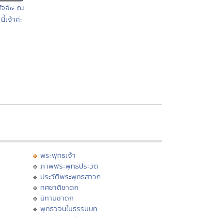
สัจจ์๔ ณ
้เจ้าค่ะ
พระพุทธเจ้า
ภาพพระพุทธประวัติ
ประวัติพระพุทธสาวก
ทศชาติชาดก
นิทานชาดก
พุทธวจนในธรรมบท