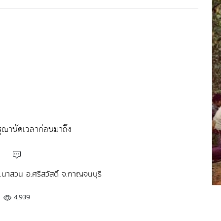
รุณานัดเวลาก่อนมาถึง
ต.นาสวน อ.ศรีสวัสดิ์ จ.กาญจนบุรี
4,939