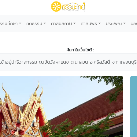
รรมศึกษา
คติธรรม
ศาสนสถาน
ศาสนพิธี
ประเพณี
บอ
ค้นหาในเว็บไซต์ :
ข้าอยู่ปาริวาสกรรม ณ.วัดวังผาแดง ต.นาสวน อ.ศรีสวัสดิ์ จ.กาญจนบุรี