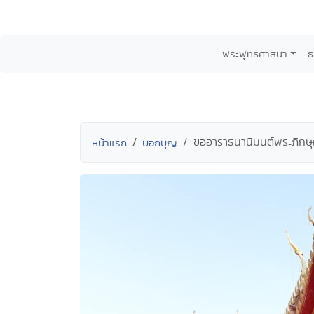
พระพุทธศาสนา
ธ
ขออาราธนานิมนต์พระภิกษุเ
หน้าแรก
บอกบุญ