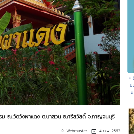
• 
มี
ม
รม ณ.วัดวังผาแดง ต.นาสวน อ.ศรีสวัสดิ์ จ.กาญจนบุรี
Webmaster
4 ก.พ. 2563