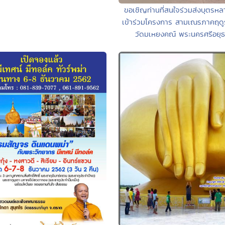
ขอเชิญท่านที่สนใจร่วมส่งบุตรห
เข้าร่วมโครงการ สามเณรภาคฤดู
วัดมเหยงคณ์ พระนครศรีอยุ