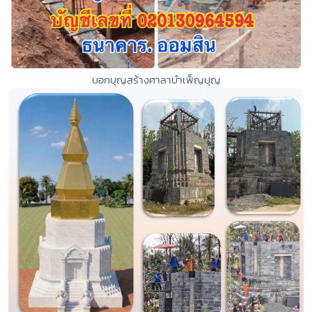
บอกบุญสร้างศาลาบำเพ็ญบุญ