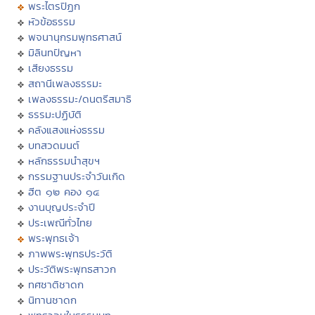
พระไตรปิฏก
หัวข้อธรรม
พจนานุกรมพุทธศาสน์
มิลินทปัญหา
เสียงธรรม
สถานีเพลงธรรมะ
เพลงธรรมะ/ดนตรีสมาธิ
ธรรมะปฏิบัติ
คลังแสงแห่งธรรม
บทสวดมนต์
หลักธรรมนำสุขฯ
กรรมฐานประจำวันเกิด
ฮีต ๑๒ คอง ๑๔
งานบุญประจำปี
ประเพณีทั่วไทย
พระพุทธเจ้า
ภาพพระพุทธประวัติ
ประวัติพระพุทธสาวก
ทศชาติชาดก
นิทานชาดก