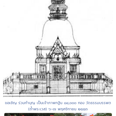
ขอเชิญ ร่วมทำบุญ เป็นเจ้าภาพกฐิน ๘๔,๐๐๐ กอง วัดธรรมบรรพต
(ถ้ำพระเวส) ๖-๗ พฤศจิกายน ๒๕๕๓