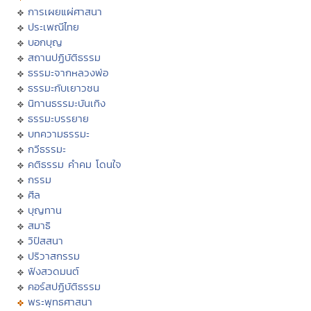
การเผยแผ่ศาสนา
ประเพณีไทย
บอกบุญ
สถานปฏิบัติธรรม
ธรรมะจากหลวงพ่อ
ธรรมะกับเยาวชน
นิทานธรรมะบันเทิง
ธรรมะบรรยาย
บทความธรรมะ
กวีธรรมะ
คติธรรม คำคม โดนใจ
กรรม
ศีล
บุญทาน
สมาธิ
วิปัสสนา
ปริวาสกรรม
ฟังสวดมนต์
คอร์สปฏิบัติธรรม
พระพุทธศาสนา