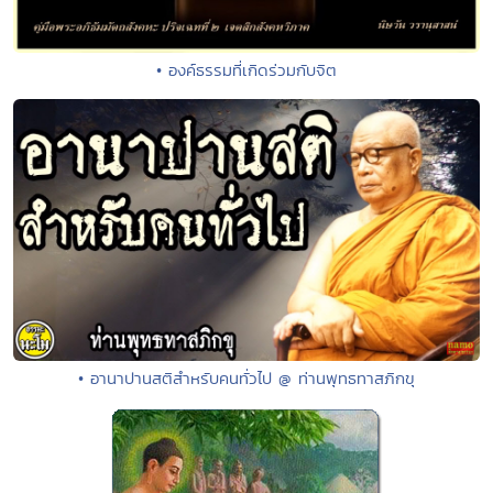
• องค์ธรรมที่เกิดร่วมกับจิต
• อานาปานสติสำหรับคนทั่วไป @ ท่านพุทธทาสภิกขุ