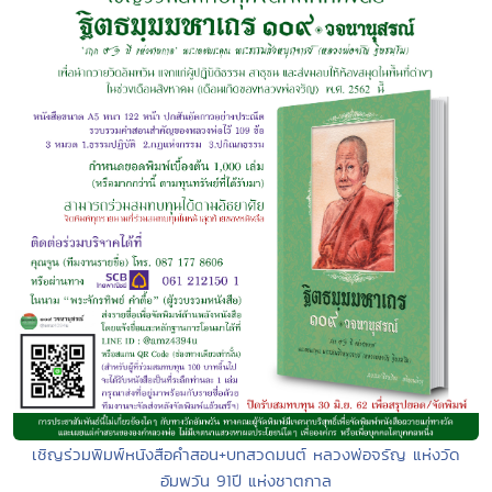
เชิญร่วมพิมพ์หนังสือคำสอน+บทสวดมนต์ หลวงพ่อจรัญ แห่งวัด
อัมพวัน 91ปี แห่งชาตกาล