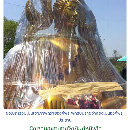
ขอเชิญร่วมเป็นเจ้าภาพถวายองค์พระพุทธชินราชจำลองเป็นองค์พระ
ประธาน