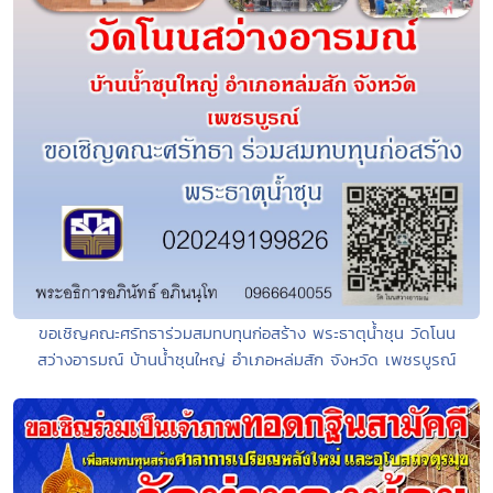
ขอเชิญคณะศรัทธาร่วมสมทบทุนก่อสร้าง พระธาตุน้ำชุน วัดโนน
สว่างอารมณ์ บ้านน้ำชุนใหญ่ อำเภอหล่มสัก จังหวัด เพชรบูรณ์