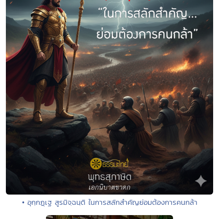
• อุกฺกฏฺเฐ สูรมิจฺฉนฺติ ในการสลักสำคัญย่อมต้องการคนกล้า