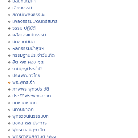
มิลินทปัญหา
เสียงธรรม
สถานีเพลงธรรมะ
เพลงธรรมะ/ดนตรีสมาธิ
ธรรมะปฏิบัติ
คลังแสงแห่งธรรม
บทสวดมนต์
หลักธรรมนำสุขฯ
กรรมฐานประจำวันเกิด
ฮีต ๑๒ คอง ๑๔
งานบุญประจำปี
ประเพณีทั่วไทย
พระพุทธเจ้า
ภาพพระพุทธประวัติ
ประวัติพระพุทธสาวก
ทศชาติชาดก
นิทานชาดก
พุทธวจนในธรรมบท
มงคล ๓๘ ประการ
พุทธศาสนสุภาษิต
พุทธศาสนสุภาษิต ๖๒๑