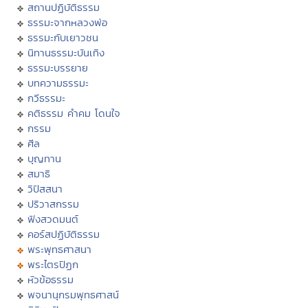
สถานปฏิบัติธรรม
ธรรมะจากหลวงพ่อ
ธรรมะกับเยาวชน
นิทานธรรมะบันเทิง
ธรรมะบรรยาย
บทความธรรมะ
กวีธรรมะ
คติธรรม คำคม โดนใจ
กรรม
ศีล
บุญทาน
สมาธิ
วิปัสสนา
ปริวาสกรรม
ฟังสวดมนต์
คอร์สปฏิบัติธรรม
พระพุทธศาสนา
พระไตรปิฏก
หัวข้อธรรม
พจนานุกรมพุทธศาสน์