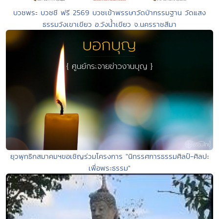
บวชพระ บวชชี ฟรี 2569 บวชเข้าพรรษาวัดป่ากรรมฐาน วัดแสง
ธรรมวังเขาเขียว อ.วังน้ำเขียว จ.นครราชสีมา
ยุวพุทธิกสมาคมฯขอเชิญร่วมโครงการ "นิทรรศการธรรมศิลป์-ศิลปะ
เพื่อพระธรรม"