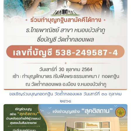
ขอเชิญร่วมบุญทอดกฐิน วัดถ้ำกลองเพล วันเสาร์ที่ ๓๐ ตุลาคม
๒๕๖๔