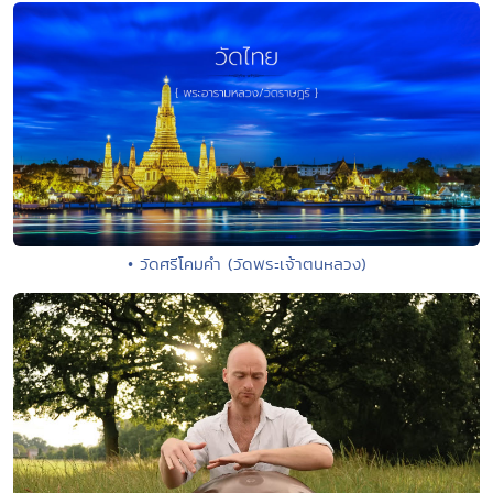
• วัดศรีโคมคำ (วัดพระเจ้าตนหลวง)