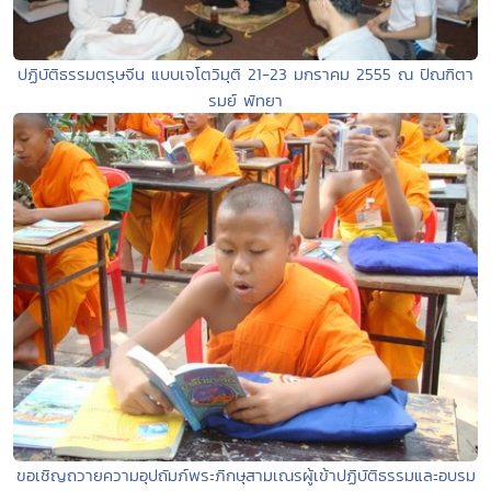
ปฏิบัติธรรมตรุษจีน แบบเจโตวิมุติ 21-23 มกราคม 2555 ณ ปัณฑิตา
รมย์ พัทยา
ขอเชิญถวายความอุปถัมภ์พระภิกษุสามเณรผู้เข้าปฏิบัติธรรมและอบรม