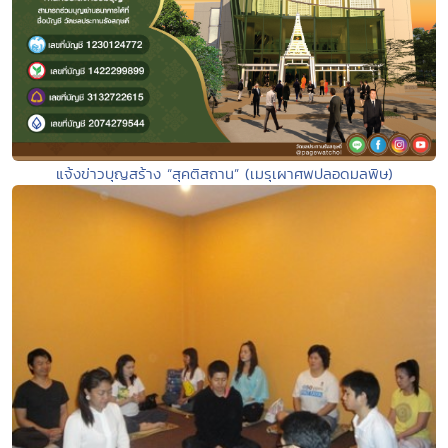
แจ้งข่าวบุญสร้าง “สุคติสถาน” (เมรุเผาศพปลอดมลพิษ)