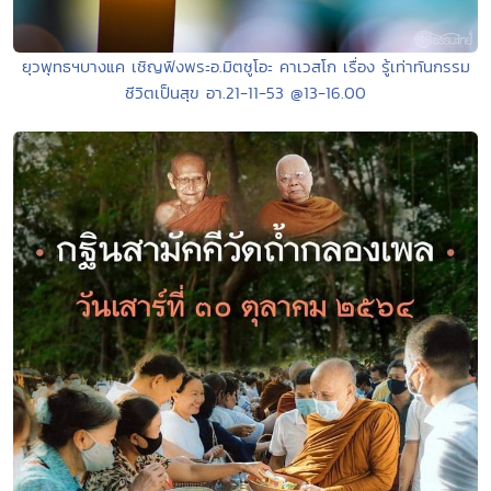
ยุวพุทธฯบางแค เชิญฟังพระอ.มิตซูโอะ คาเวสโก เรื่อง รู้เท่าทันกรรม
ชีวิตเป็นสุข อา.21-11-53 @13-16.00