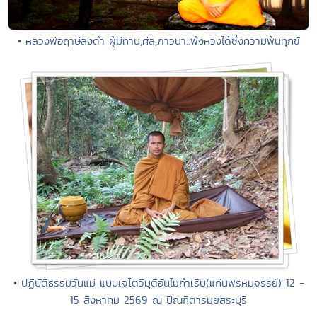
• หลวงพ่อฤาษีลิงดำ ผู้มีทาน,ศีล,ภาวนา..พึงหวังได้ซึ่งความพ้นทุกข์
• ปฏิบัติธรรมวันแม่ แบบเจโตวิมุติอันไม่กำเริบ(แก่นพรหมจรรย์) 12 -
15 สิงหาคม 2569 ณ ปัณฑิตารมย์สระบุรี