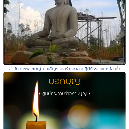
สำนักสงฆ์พระใหญ่ ขอเชิญร่วมสร้างศาลาปฏิบัติธรรมและห้องน้ำ