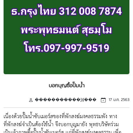
บอกบุญซื้อปั๊มน้ำ
�����������ѯʧ���
17 ม.ค. 2563
เนื่องด้วยปั๊มน้ำซับเมอร์สของที่พักสงฆ์มงคลธรรมพัง ทาง
ที่พักสงฆ์จำเป็นต้องใช้น้ำ จึงบอกบุญมายัง พุทธบริษัทร่วม
เป็นเจ้าภาพซื้อปั๊มน้ำซัมเมอร์ส แก่ที่พักสงฆ์มงคลธรรม เพื่อ