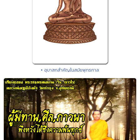
• อุบาสกสำคัญในสมัยพุทธกาล